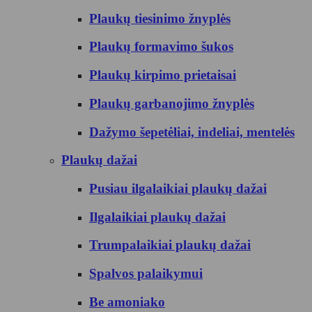
Plaukų tiesinimo žnyplės
Plaukų formavimo šukos
Plaukų kirpimo prietaisai
Plaukų garbanojimo žnyplės
Dažymo šepetėliai, indeliai, mentelės
Plaukų dažai
Pusiau ilgalaikiai plaukų dažai
Ilgalaikiai plaukų dažai
Trumpalaikiai plaukų dažai
Spalvos palaikymui
Be amoniako