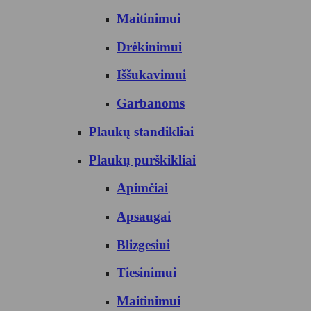
Maitinimui
Drėkinimui
Iššukavimui
Garbanoms
Plaukų standikliai
Plaukų purškikliai
Apimčiai
Apsaugai
Blizgesiui
Tiesinimui
Maitinimui