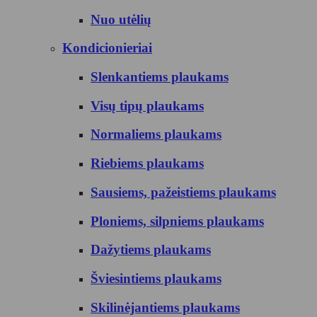
Nuo utėlių
Kondicionieriai
Slenkantiems plaukams
Visų tipų plaukams
Normaliems plaukams
Riebiems plaukams
Sausiems, pažeistiems plaukams
Ploniems, silpniems plaukams
Dažytiems plaukams
Šviesintiems plaukams
Skilinėjantiems plaukams