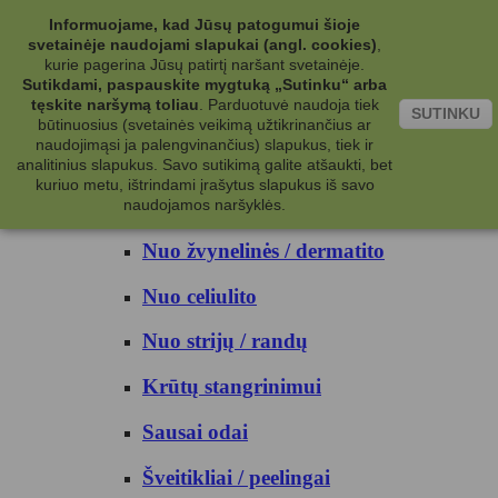
Kategorijos
Informuojame, kad Jūsų patogumui šioje
svetainėje naudojami slapukai (angl. cookies)
,
Kosmetika
kurie pagerina Jūsų patirtį naršant svetainėje.
Sutikdami, paspauskite mygtuką „Sutinku“ arba
tęskite naršymą toliau
.
Parduotuvė naudoja tiek
Kūno priežiūrai
SUTINKU
būtinuosius (svetainės veikimą užtikrinančius ar
naudojimąsi ja palengvinančius) slapukus, tiek ir
Nuo prakaito
analitinius slapukus. Savo sutikimą galite atšaukti, bet
kuriuo metu, ištrindami įrašytus slapukus iš savo
Kūno prausikliai
naudojamos naršyklės.
Nuo žvynelinės / dermatito
Nuo celiulito
Nuo strijų / randų
Krūtų stangrinimui
Sausai odai
Šveitikliai / peelingai