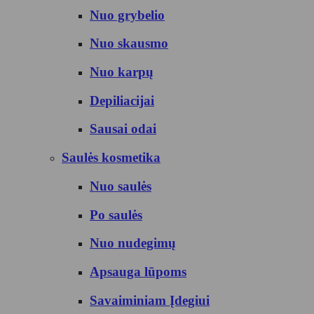
Nuo grybelio
Nuo skausmo
Nuo karpų
Depiliacijai
Sausai odai
Saulės kosmetika
Nuo saulės
Po saulės
Nuo nudegimų
Apsauga lūpoms
Savaiminiam Įdegiui