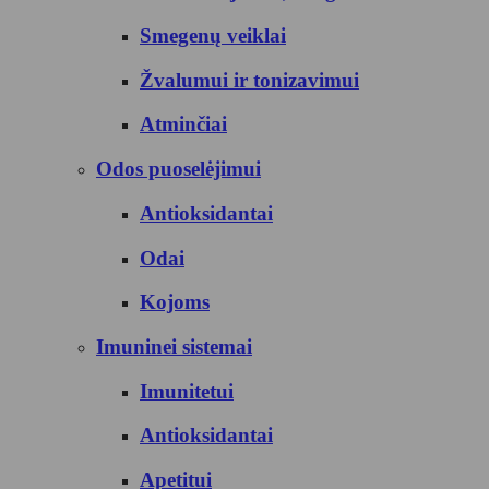
Smegenų veiklai
Žvalumui ir tonizavimui
Atminčiai
Odos puoselėjimui
Antioksidantai
Odai
Kojoms
Imuninei sistemai
Imunitetui
Antioksidantai
Apetitui