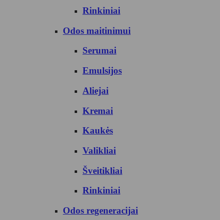
Rinkiniai
Odos maitinimui
Serumai
Emulsijos
Aliejai
Kremai
Kaukės
Valikliai
Šveitikliai
Rinkiniai
Odos regeneracijai