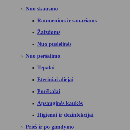
Nuo skausmo
Raumenims ir sanariams
Žaizdoms
Nuo puslelinės
Nuo peršalimo
Tepalai
Eteriniai aliejai
Purškalai
Apsauginės kaukės
Higienai ir dezinfekcijai
Prieš ir po gimdymo