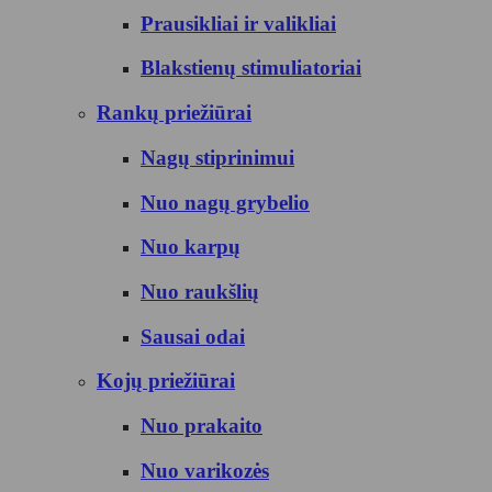
Prausikliai ir valikliai
Blakstienų stimuliatoriai
Rankų priežiūrai
Nagų stiprinimui
Nuo nagų grybelio
Nuo karpų
Nuo raukšlių
Sausai odai
Kojų priežiūrai
Nuo prakaito
Nuo varikozės