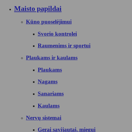
Maisto papildai
Kūno puoselėjimui
Svorio kontrolei
Raumenims ir sportui
Plaukams ir kaulams
Plaukams
Nagams
Sanariams
Kaulams
Nervų sistemai
Gerai savijautai, miegui