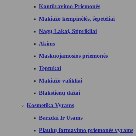
Kontūravimo Priemonės
Makiažo kempinėlės, šepetėliai
Nagų Lakai, Stiprikliai
Akims
Maskuojamosios priemonės
Teptukai
Makiažo valikliai
Blakstienų dažai
Kosmetika Vyrams
Barzdai Ir Ūsams
Plaukų formavimo priemonės vyrams