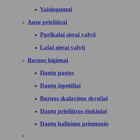
Vaisingumui
Ausų priežiūrai
Purškalai sierai valyti
Lašai sierai valyti
Burnos higienai
Dantų pastos
Dantų šepetėliai
Burnos skalavimo skysčiai
Dantų priežiūros rinkiniai
Dantų balinimo priemonės