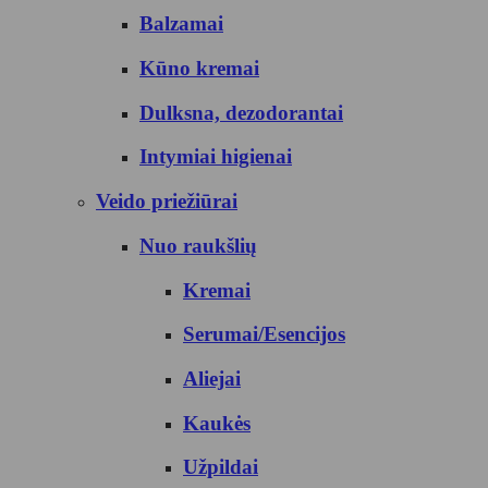
Balzamai
Kūno kremai
Dulksna, dezodorantai
Intymiai higienai
Veido priežiūrai
Nuo raukšlių
Kremai
Serumai/Esencijos
Aliejai
Kaukės
Užpildai