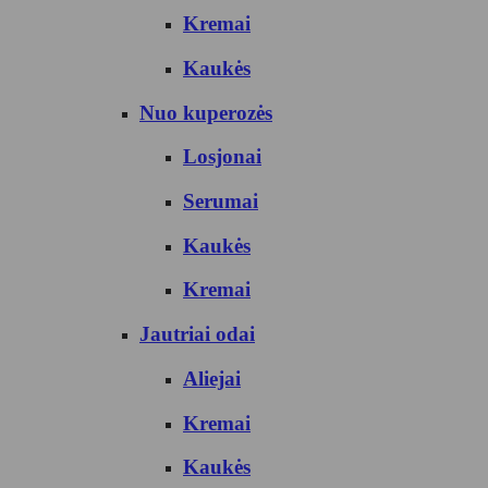
Kremai
Kaukės
Nuo kuperozės
Losjonai
Serumai
Kaukės
Kremai
Jautriai odai
Aliejai
Kremai
Kaukės