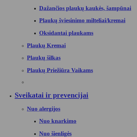
Dažančios plaukų kaukės, šampūnai
Plaukų šviesinimo milteliai/kremai
Oksidantai plaukams
Plaukų Kremai
Plaukų šilkas
Plaukų Priežiūra Vaikams
Sveikatai ir prevencijai
Nuo alergijos
Nuo knarkimo
Nuo šienligės