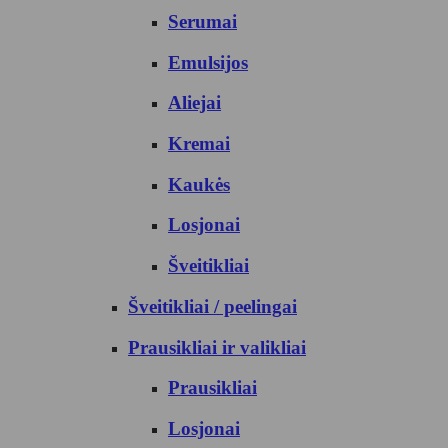
Serumai
Emulsijos
Aliejai
Kremai
Kaukės
Losjonai
Šveitikliai
Šveitikliai / peelingai
Prausikliai ir valikliai
Prausikliai
Losjonai