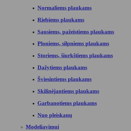
Normaliems plaukams
Riebiems plaukams
Sausiems, pažeistiems plaukams
Ploniems, silpniems plaukams
Storiems, šiurkštiems plaukams
Dažytiems plaukams
Šviesintiems plaukams
Skilinėjantiems plaukams
Garbanotiems plaukams
Nuo pleiskanų
Modeliavimui