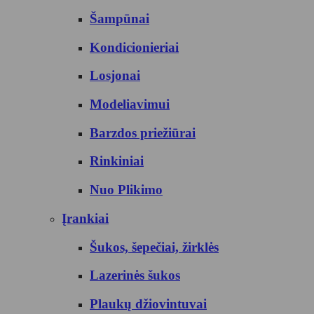
Šampūnai
Kondicionieriai
Losjonai
Modeliavimui
Barzdos priežiūrai
Rinkiniai
Nuo Plikimo
Įrankiai
Šukos, šepečiai, žirklės
Lazerinės šukos
Plaukų džiovintuvai