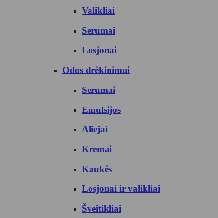
Valikliai
Serumai
Losjonai
Odos drėkinimui
Serumai
Emulsijos
Aliejai
Kremai
Kaukės
Losjonai ir valikliai
Šveitikliai