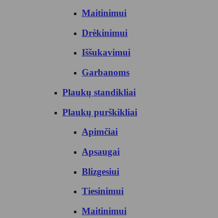
Maitinimui
Drėkinimui
Iššukavimui
Garbanoms
Plaukų standikliai
Plaukų purškikliai
Apimčiai
Apsaugai
Blizgesiui
Tiesinimui
Maitinimui