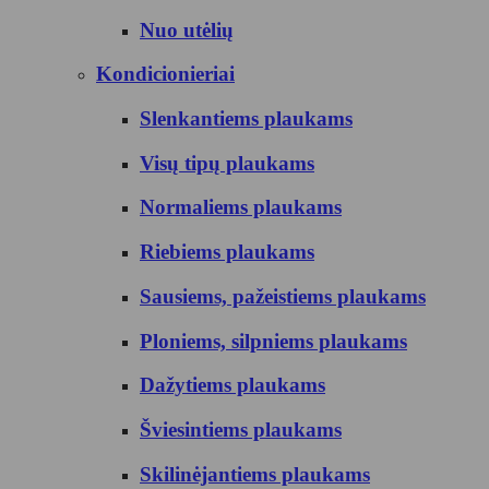
Nuo utėlių
Kondicionieriai
Slenkantiems plaukams
Visų tipų plaukams
Normaliems plaukams
Riebiems plaukams
Sausiems, pažeistiems plaukams
Ploniems, silpniems plaukams
Dažytiems plaukams
Šviesintiems plaukams
Skilinėjantiems plaukams