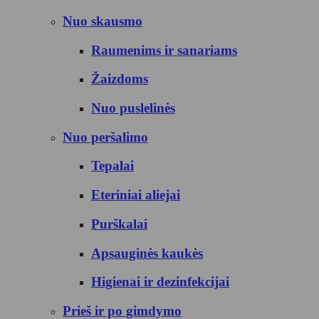
Nuo skausmo
Raumenims ir sanariams
Žaizdoms
Nuo puslelinės
Nuo peršalimo
Tepalai
Eteriniai aliejai
Purškalai
Apsauginės kaukės
Higienai ir dezinfekcijai
Prieš ir po gimdymo