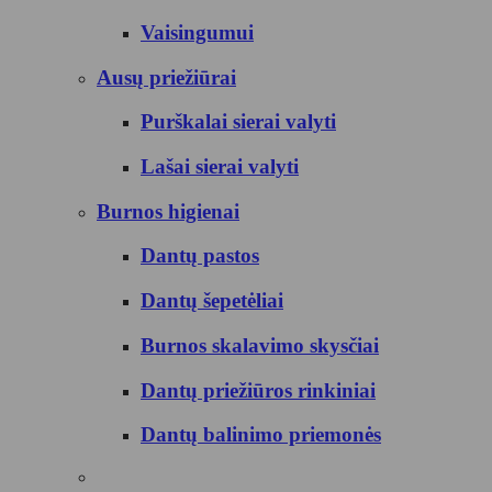
Vaisingumui
Ausų priežiūrai
Purškalai sierai valyti
Lašai sierai valyti
Burnos higienai
Dantų pastos
Dantų šepetėliai
Burnos skalavimo skysčiai
Dantų priežiūros rinkiniai
Dantų balinimo priemonės