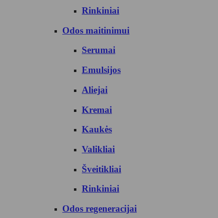
Rinkiniai
Odos maitinimui
Serumai
Emulsijos
Aliejai
Kremai
Kaukės
Valikliai
Šveitikliai
Rinkiniai
Odos regeneracijai