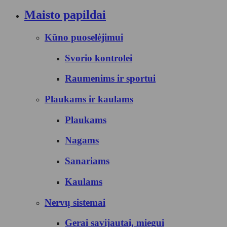
Maisto papildai
Kūno puoselėjimui
Svorio kontrolei
Raumenims ir sportui
Plaukams ir kaulams
Plaukams
Nagams
Sanariams
Kaulams
Nervų sistemai
Gerai savijautai, miegui