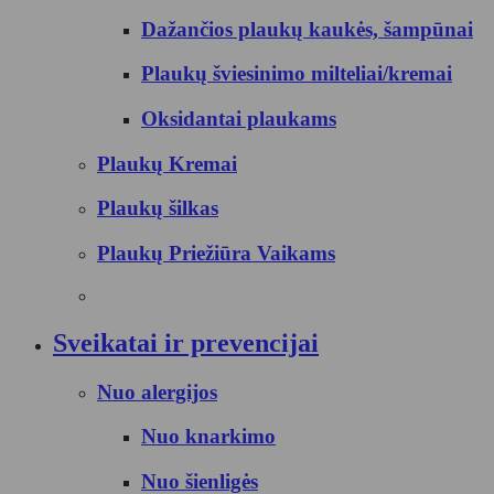
Dažančios plaukų kaukės, šampūnai
Plaukų šviesinimo milteliai/kremai
Oksidantai plaukams
Plaukų Kremai
Plaukų šilkas
Plaukų Priežiūra Vaikams
Sveikatai ir prevencijai
Nuo alergijos
Nuo knarkimo
Nuo šienligės