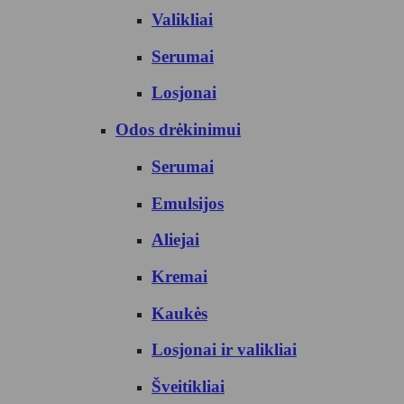
Valikliai
Serumai
Losjonai
Odos drėkinimui
Serumai
Emulsijos
Aliejai
Kremai
Kaukės
Losjonai ir valikliai
Šveitikliai