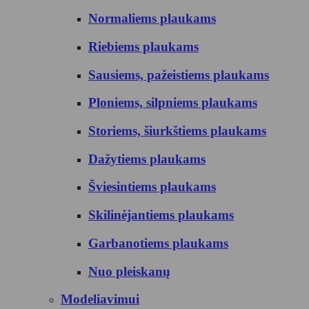
Normaliems plaukams
Riebiems plaukams
Sausiems, pažeistiems plaukams
Ploniems, silpniems plaukams
Storiems, šiurkštiems plaukams
Dažytiems plaukams
Šviesintiems plaukams
Skilinėjantiems plaukams
Garbanotiems plaukams
Nuo pleiskanų
Modeliavimui