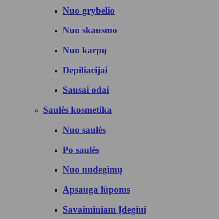
Nuo grybelio
Nuo skausmo
Nuo karpų
Depiliacijai
Sausai odai
Saulės kosmetika
Nuo saulės
Po saulės
Nuo nudegimų
Apsauga lūpoms
Savaiminiam Įdegiui