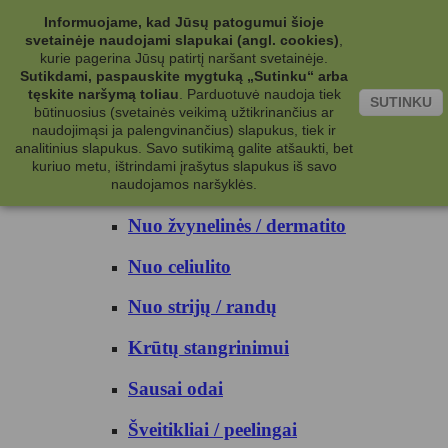
Kategorijos
Informuojame, kad Jūsų patogumui šioje
svetainėje naudojami slapukai (angl. cookies)
,
Kosmetika
kurie pagerina Jūsų patirtį naršant svetainėje.
Sutikdami, paspauskite mygtuką „Sutinku“ arba
tęskite naršymą toliau
.
Parduotuvė naudoja tiek
Kūno priežiūrai
SUTINKU
būtinuosius (svetainės veikimą užtikrinančius ar
naudojimąsi ja palengvinančius) slapukus, tiek ir
Nuo prakaito
analitinius slapukus. Savo sutikimą galite atšaukti, bet
kuriuo metu, ištrindami įrašytus slapukus iš savo
Kūno prausikliai
naudojamos naršyklės.
Nuo žvynelinės / dermatito
Nuo celiulito
Nuo strijų / randų
Krūtų stangrinimui
Sausai odai
Šveitikliai / peelingai