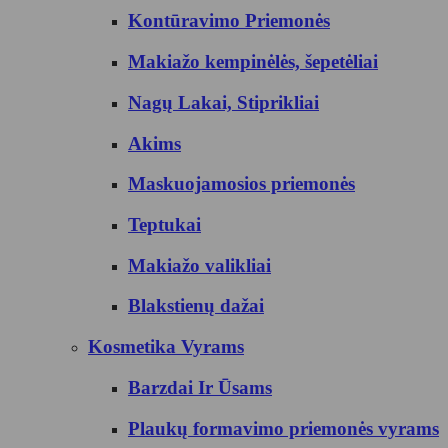
Kontūravimo Priemonės
Makiažo kempinėlės, šepetėliai
Nagų Lakai, Stiprikliai
Akims
Maskuojamosios priemonės
Teptukai
Makiažo valikliai
Blakstienų dažai
Kosmetika Vyrams
Barzdai Ir Ūsams
Plaukų formavimo priemonės vyrams