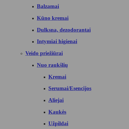
Balzamai
Kūno kremai
Dulksna, dezodorantai
Intymiai higienai
Veido priežiūrai
Nuo raukšlių
Kremai
Serumai/Esencijos
Aliejai
Kaukės
Užpildai