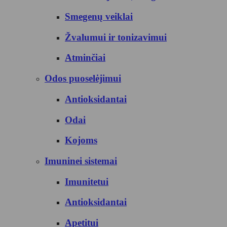
Smegenų veiklai
Žvalumui ir tonizavimui
Atminčiai
Odos puoselėjimui
Antioksidantai
Odai
Kojoms
Imuninei sistemai
Imunitetui
Antioksidantai
Apetitui