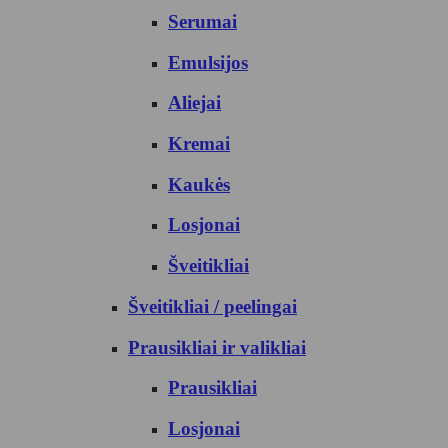
Serumai
Emulsijos
Aliejai
Kremai
Kaukės
Losjonai
Šveitikliai
Šveitikliai / peelingai
Prausikliai ir valikliai
Prausikliai
Losjonai