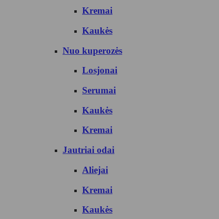
Kremai
Kaukės
Nuo kuperozės
Losjonai
Serumai
Kaukės
Kremai
Jautriai odai
Aliejai
Kremai
Kaukės