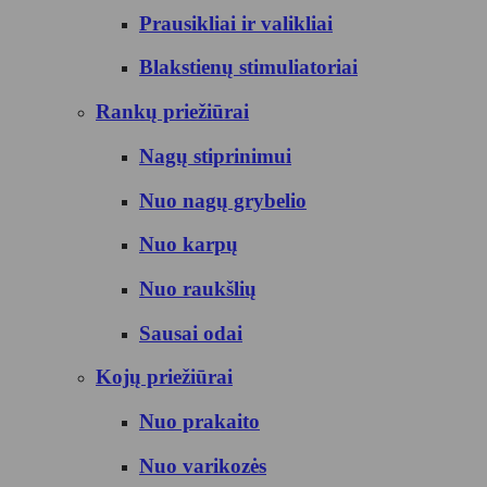
Prausikliai ir valikliai
Blakstienų stimuliatoriai
Rankų priežiūrai
Nagų stiprinimui
Nuo nagų grybelio
Nuo karpų
Nuo raukšlių
Sausai odai
Kojų priežiūrai
Nuo prakaito
Nuo varikozės