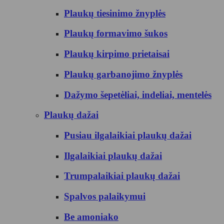
Plaukų tiesinimo žnyplės
Plaukų formavimo šukos
Plaukų kirpimo prietaisai
Plaukų garbanojimo žnyplės
Dažymo šepetėliai, indeliai, mentelės
Plaukų dažai
Pusiau ilgalaikiai plaukų dažai
Ilgalaikiai plaukų dažai
Trumpalaikiai plaukų dažai
Spalvos palaikymui
Be amoniako