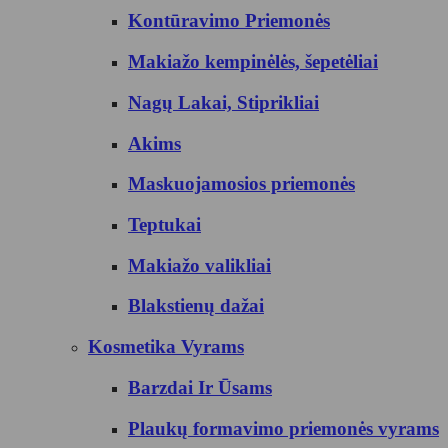
Kontūravimo Priemonės
Makiažo kempinėlės, šepetėliai
Nagų Lakai, Stiprikliai
Akims
Maskuojamosios priemonės
Teptukai
Makiažo valikliai
Blakstienų dažai
Kosmetika Vyrams
Barzdai Ir Ūsams
Plaukų formavimo priemonės vyrams