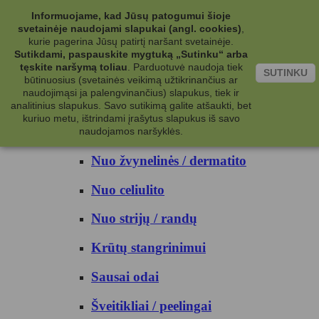
Kategorijos
Informuojame, kad Jūsų patogumui šioje
svetainėje naudojami slapukai (angl. cookies)
,
Kosmetika
kurie pagerina Jūsų patirtį naršant svetainėje.
Sutikdami, paspauskite mygtuką „Sutinku“ arba
tęskite naršymą toliau
.
Parduotuvė naudoja tiek
Kūno priežiūrai
SUTINKU
būtinuosius (svetainės veikimą užtikrinančius ar
naudojimąsi ja palengvinančius) slapukus, tiek ir
Nuo prakaito
analitinius slapukus. Savo sutikimą galite atšaukti, bet
kuriuo metu, ištrindami įrašytus slapukus iš savo
Kūno prausikliai
naudojamos naršyklės.
Nuo žvynelinės / dermatito
Nuo celiulito
Nuo strijų / randų
Krūtų stangrinimui
Sausai odai
Šveitikliai / peelingai