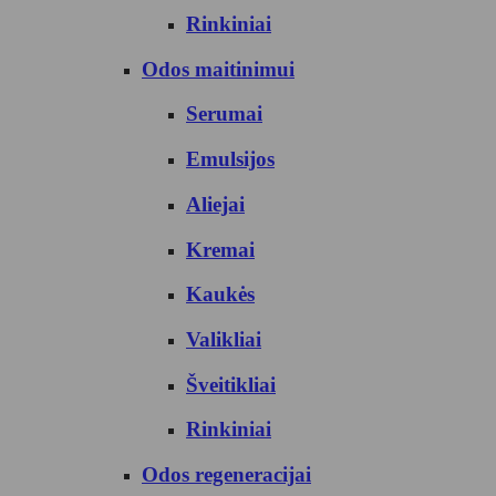
Rinkiniai
Odos maitinimui
Serumai
Emulsijos
Aliejai
Kremai
Kaukės
Valikliai
Šveitikliai
Rinkiniai
Odos regeneracijai