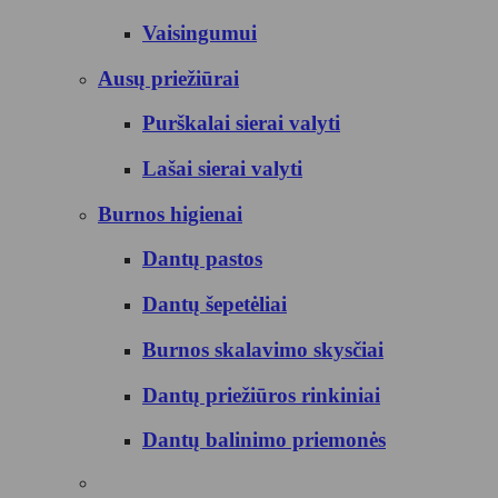
Vaisingumui
Ausų priežiūrai
Purškalai sierai valyti
Lašai sierai valyti
Burnos higienai
Dantų pastos
Dantų šepetėliai
Burnos skalavimo skysčiai
Dantų priežiūros rinkiniai
Dantų balinimo priemonės