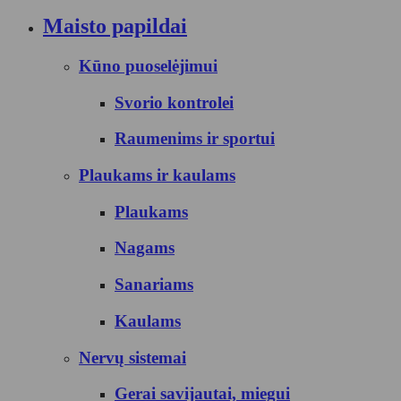
Maisto papildai
Kūno puoselėjimui
Svorio kontrolei
Raumenims ir sportui
Plaukams ir kaulams
Plaukams
Nagams
Sanariams
Kaulams
Nervų sistemai
Gerai savijautai, miegui