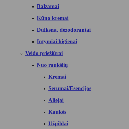
Balzamai
Kūno kremai
Dulksna, dezodorantai
Intymiai higienai
Veido priežiūrai
Nuo raukšlių
Kremai
Serumai/Esencijos
Aliejai
Kaukės
Užpildai