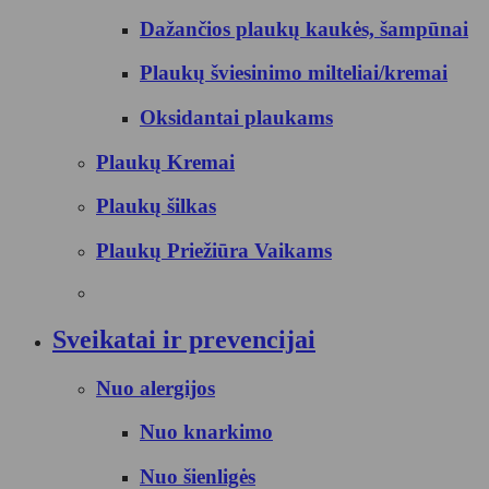
Dažančios plaukų kaukės, šampūnai
Plaukų šviesinimo milteliai/kremai
Oksidantai plaukams
Plaukų Kremai
Plaukų šilkas
Plaukų Priežiūra Vaikams
Sveikatai ir prevencijai
Nuo alergijos
Nuo knarkimo
Nuo šienligės