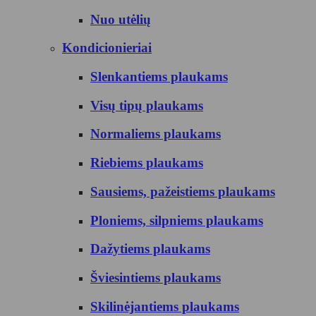
Nuo utėlių
Kondicionieriai
Slenkantiems plaukams
Visų tipų plaukams
Normaliems plaukams
Riebiems plaukams
Sausiems, pažeistiems plaukams
Ploniems, silpniems plaukams
Dažytiems plaukams
Šviesintiems plaukams
Skilinėjantiems plaukams