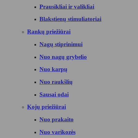
Prausikliai ir valikliai
Blakstienų stimuliatoriai
Rankų priežiūrai
Nagų stiprinimui
Nuo nagų grybelio
Nuo karpų
Nuo raukšlių
Sausai odai
Kojų priežiūrai
Nuo prakaito
Nuo varikozės