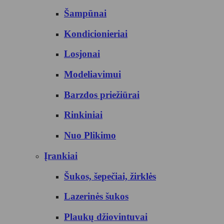
Šampūnai
Kondicionieriai
Losjonai
Modeliavimui
Barzdos priežiūrai
Rinkiniai
Nuo Plikimo
Įrankiai
Šukos, šepečiai, žirklės
Lazerinės šukos
Plaukų džiovintuvai