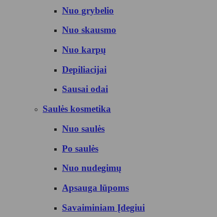
Nuo grybelio
Nuo skausmo
Nuo karpų
Depiliacijai
Sausai odai
Saulės kosmetika
Nuo saulės
Po saulės
Nuo nudegimų
Apsauga lūpoms
Savaiminiam Įdegiui