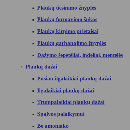
Plaukų tiesinimo žnyplės
Plaukų formavimo šukos
Plaukų kirpimo prietaisai
Plaukų garbanojimo žnyplės
Dažymo šepetėliai, indeliai, mentelės
Plaukų dažai
Pusiau ilgalaikiai plaukų dažai
Ilgalaikiai plaukų dažai
Trumpalaikiai plaukų dažai
Spalvos palaikymui
Be amoniako