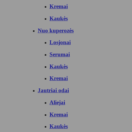
Kremai
Kaukės
Nuo kuperozės
Losjonai
Serumai
Kaukės
Kremai
Jautriai odai
Aliejai
Kremai
Kaukės