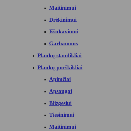
Maitinimui
Drėkinimui
Iššukavimui
Garbanoms
Plaukų standikliai
Plaukų purškikliai
Apimčiai
Apsaugai
Blizgesiui
Tiesinimui
Maitinimui