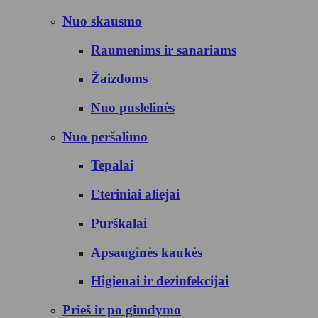
Nuo skausmo
Raumenims ir sanariams
Žaizdoms
Nuo puslelinės
Nuo peršalimo
Tepalai
Eteriniai aliejai
Purškalai
Apsauginės kaukės
Higienai ir dezinfekcijai
Prieš ir po gimdymo