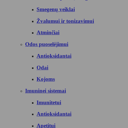
Smegenų veiklai
Žvalumui ir tonizavimui
Atminčiai
Odos puoselėjimui
Antioksidantai
Odai
Kojoms
Imuninei sistemai
Imunitetui
Antioksidantai
Apetitui