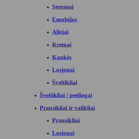
Serumai
Emulsijos
Aliejai
Kremai
Kaukės
Losjonai
Šveitikliai
Šveitikliai / peelingai
Prausikliai ir valikliai
Prausikliai
Losjonai