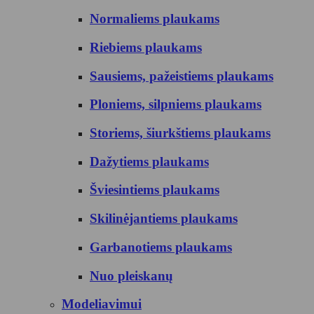
Normaliems plaukams
Riebiems plaukams
Sausiems, pažeistiems plaukams
Ploniems, silpniems plaukams
Storiems, šiurkštiems plaukams
Dažytiems plaukams
Šviesintiems plaukams
Skilinėjantiems plaukams
Garbanotiems plaukams
Nuo pleiskanų
Modeliavimui