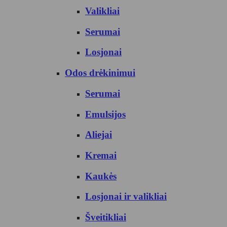
Valikliai
Serumai
Losjonai
Odos drėkinimui
Serumai
Emulsijos
Aliejai
Kremai
Kaukės
Losjonai ir valikliai
Šveitikliai