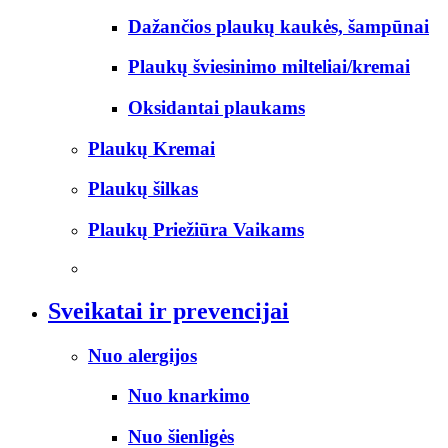
Dažančios plaukų kaukės, šampūnai
Plaukų šviesinimo milteliai/kremai
Oksidantai plaukams
Plaukų Kremai
Plaukų šilkas
Plaukų Priežiūra Vaikams
Sveikatai ir prevencijai
Nuo alergijos
Nuo knarkimo
Nuo šienligės