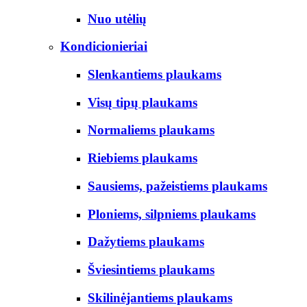
Nuo utėlių
Kondicionieriai
Slenkantiems plaukams
Visų tipų plaukams
Normaliems plaukams
Riebiems plaukams
Sausiems, pažeistiems plaukams
Ploniems, silpniems plaukams
Dažytiems plaukams
Šviesintiems plaukams
Skilinėjantiems plaukams