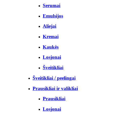
Serumai
Emulsijos
Aliejai
Kremai
Kaukės
Losjonai
Šveitikliai
Šveitikliai / peelingai
Prausikliai ir valikliai
Prausikliai
Losjonai