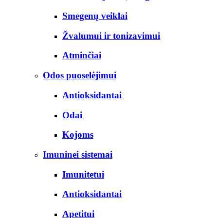
Smegenų veiklai
Žvalumui ir tonizavimui
Atminčiai
Odos puoselėjimui
Antioksidantai
Odai
Kojoms
Imuninei sistemai
Imunitetui
Antioksidantai
Apetitui