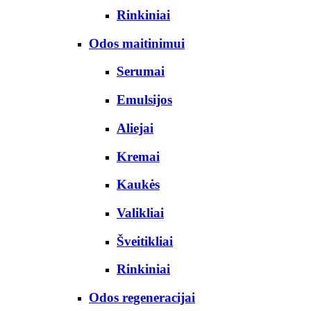
Rinkiniai
Odos maitinimui
Serumai
Emulsijos
Aliejai
Kremai
Kaukės
Valikliai
Šveitikliai
Rinkiniai
Odos regeneracijai