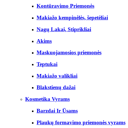
Kontūravimo Priemonės
Makiažo kempinėlės, šepetėliai
Nagų Lakai, Stiprikliai
Akims
Maskuojamosios priemonės
Teptukai
Makiažo valikliai
Blakstienų dažai
Kosmetika Vyrams
Barzdai Ir Ūsams
Plaukų formavimo priemonės vyrams