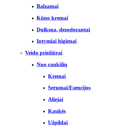
Balzamai
Kūno kremai
Dulksna, dezodorantai
Intymiai higienai
Veido priežiūrai
Nuo raukšlių
Kremai
Serumai/Esencijos
Aliejai
Kaukės
Užpildai