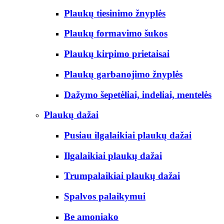
Plaukų tiesinimo žnyplės
Plaukų formavimo šukos
Plaukų kirpimo prietaisai
Plaukų garbanojimo žnyplės
Dažymo šepetėliai, indeliai, mentelės
Plaukų dažai
Pusiau ilgalaikiai plaukų dažai
Ilgalaikiai plaukų dažai
Trumpalaikiai plaukų dažai
Spalvos palaikymui
Be amoniako