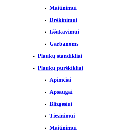
Maitinimui
Drėkinimui
Iššukavimui
Garbanoms
Plaukų standikliai
Plaukų purškikliai
Apimčiai
Apsaugai
Blizgesiui
Tiesinimui
Maitinimui