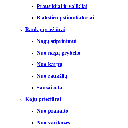
Prausikliai ir valikliai
Blakstienų stimuliatoriai
Rankų priežiūrai
Nagų stiprinimui
Nuo nagų grybelio
Nuo karpų
Nuo raukšlių
Sausai odai
Kojų priežiūrai
Nuo prakaito
Nuo varikozės