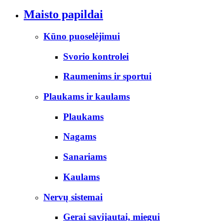
Maisto papildai
Kūno puoselėjimui
Svorio kontrolei
Raumenims ir sportui
Plaukams ir kaulams
Plaukams
Nagams
Sanariams
Kaulams
Nervų sistemai
Gerai savijautai, miegui