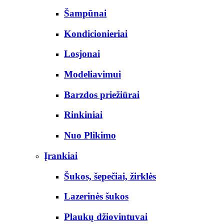
Šampūnai
Kondicionieriai
Losjonai
Modeliavimui
Barzdos priežiūrai
Rinkiniai
Nuo Plikimo
Įrankiai
Šukos, šepečiai, žirklės
Lazerinės šukos
Plaukų džiovintuvai