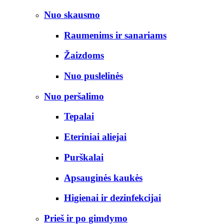
Nuo skausmo
Raumenims ir sanariams
Žaizdoms
Nuo puslelinės
Nuo peršalimo
Tepalai
Eteriniai aliejai
Purškalai
Apsauginės kaukės
Higienai ir dezinfekcijai
Prieš ir po gimdymo