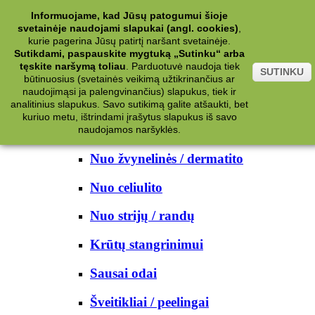
Kategorijos
Informuojame, kad Jūsų patogumui šioje
svetainėje naudojami slapukai (angl. cookies)
,
Kosmetika
kurie pagerina Jūsų patirtį naršant svetainėje.
Sutikdami, paspauskite mygtuką „Sutinku“ arba
tęskite naršymą toliau
.
Parduotuvė naudoja tiek
Kūno priežiūrai
SUTINKU
būtinuosius (svetainės veikimą užtikrinančius ar
naudojimąsi ja palengvinančius) slapukus, tiek ir
Nuo prakaito
analitinius slapukus. Savo sutikimą galite atšaukti, bet
kuriuo metu, ištrindami įrašytus slapukus iš savo
Kūno prausikliai
naudojamos naršyklės.
Nuo žvynelinės / dermatito
Nuo celiulito
Nuo strijų / randų
Krūtų stangrinimui
Sausai odai
Šveitikliai / peelingai