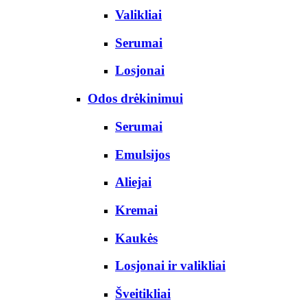
Valikliai
Serumai
Losjonai
Odos drėkinimui
Serumai
Emulsijos
Aliejai
Kremai
Kaukės
Losjonai ir valikliai
Šveitikliai