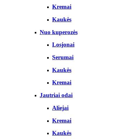
Kremai
Kaukės
Nuo kuperozės
Losjonai
Serumai
Kaukės
Kremai
Jautriai odai
Aliejai
Kremai
Kaukės