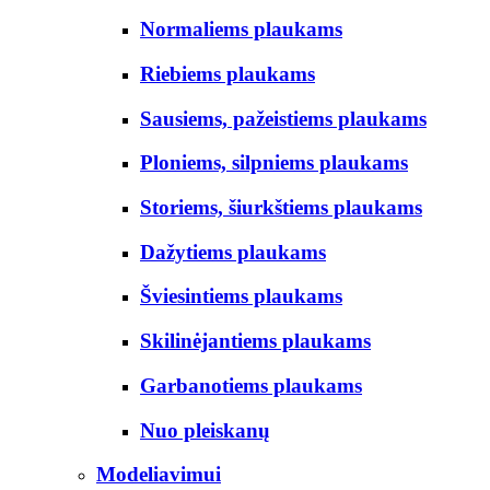
Normaliems plaukams
Riebiems plaukams
Sausiems, pažeistiems plaukams
Ploniems, silpniems plaukams
Storiems, šiurkštiems plaukams
Dažytiems plaukams
Šviesintiems plaukams
Skilinėjantiems plaukams
Garbanotiems plaukams
Nuo pleiskanų
Modeliavimui