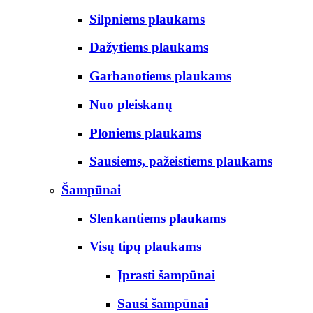
Silpniems plaukams
Dažytiems plaukams
Garbanotiems plaukams
Nuo pleiskanų
Ploniems plaukams
Sausiems, pažeistiems plaukams
Šampūnai
Slenkantiems plaukams
Visų tipų plaukams
Įprasti šampūnai
Sausi šampūnai