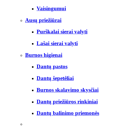
Vaisingumui
Ausų priežiūrai
Purškalai sierai valyti
Lašai sierai valyti
Burnos higienai
Dantų pastos
Dantų šepetėliai
Burnos skalavimo skysčiai
Dantų priežiūros rinkiniai
Dantų balinimo priemonės