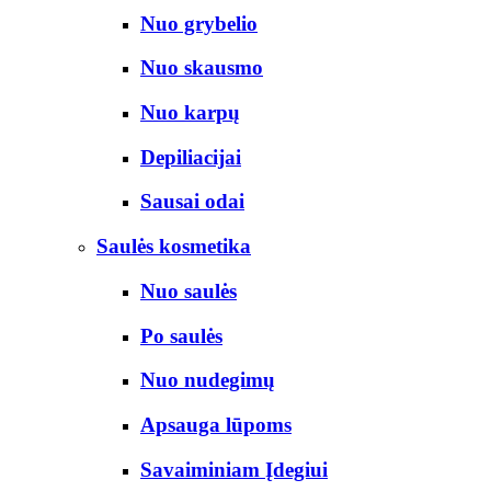
Nuo grybelio
Nuo skausmo
Nuo karpų
Depiliacijai
Sausai odai
Saulės kosmetika
Nuo saulės
Po saulės
Nuo nudegimų
Apsauga lūpoms
Savaiminiam Įdegiui