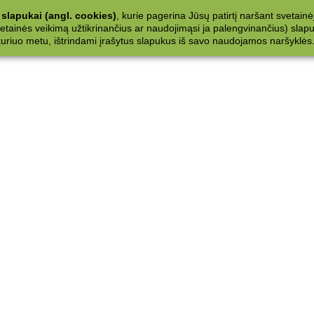
slapukai (angl. cookies)
, kurie pagerina Jūsų patirtį naršant svetainė
ainės veikimą užtikrinančius ar naudojimąsi ja palengvinančius) slapuku
 kuriuo metu, ištrindami įrašytus slapukus iš savo naudojamos naršyklės