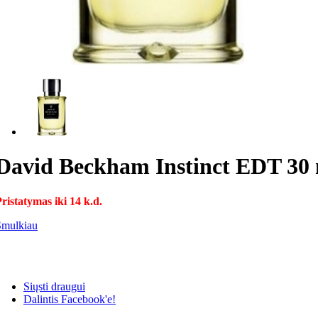
David Beckham Instinct EDT 30 m
ristatymas iki 14 k.d.
Smulkiau
Siųsti draugui
Dalintis Facebook'e!