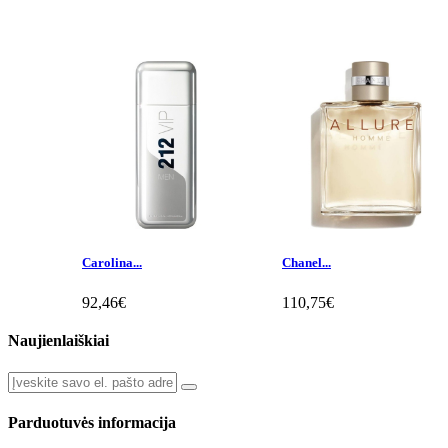
Carolina...
Chanel...
92,46€
110,75€
Naujienlaiškiai
Parduotuvės informacija