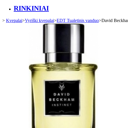
RINKINIAI
>
Kvepalai
>
Vyriški kvepalai
>
EDT Tualetinis vanduo
>
David Beckham