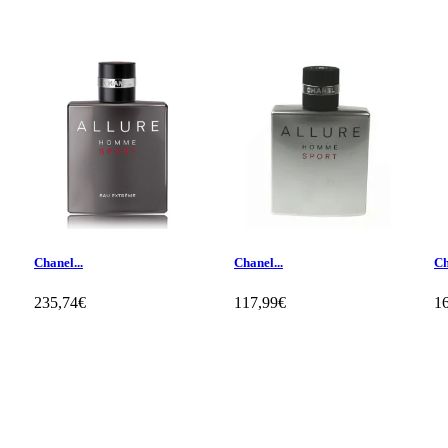
Chanel...
Chanel...
Ch
235,74€
117,99€
1