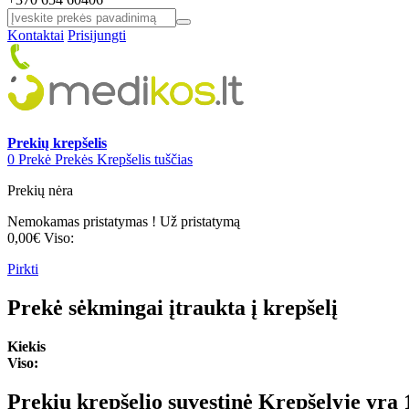
Kontaktai
Prisijungti
Prekių krepšelis
0
Prekė
Prekės
Krepšelis tuščias
Prekių nėra
Nemokamas pristatymas !
Už pristatymą
0,00€
Viso:
Pirkti
Prekė sėkmingai įtraukta į krepšelį
Kiekis
Viso:
Prekių krepšelio suvestinė
Krepšelyje yra 