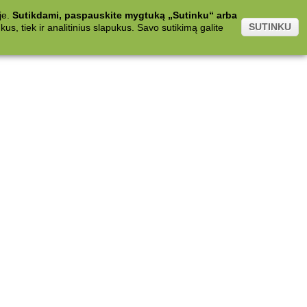
je.
Sutikdami, paspauskite mygtuką „Sutinku“ arba
SUTINKU
s, tiek ir analitinius slapukus. Savo sutikimą galite
.