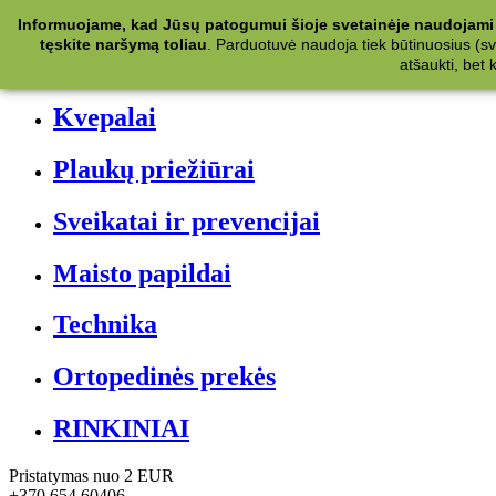
Kategorijos
Informuojame, kad Jūsų patogumui šioje svetainėje naudojami 
tęskite naršymą toliau
.
Parduotuvė naudoja tiek būtinuosius (svet
Kosmetika
atšaukti, bet
Kvepalai
Plaukų priežiūrai
Sveikatai ir prevencijai
Maisto papildai
Technika
Ortopedinės prekės
RINKINIAI
Pristatymas nuo 2 EUR
+370 654 60406