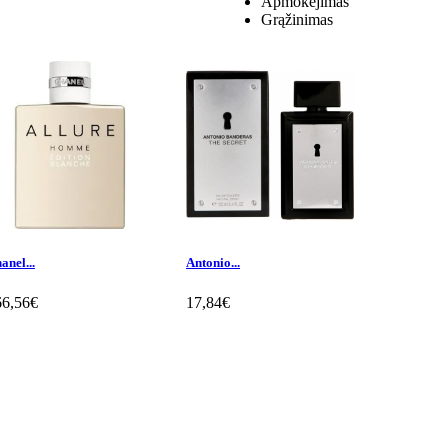
Apmokėjimas
Grąžinimas
anel...
Antonio...
Antonio...
66,56€
17,84€
14,65€