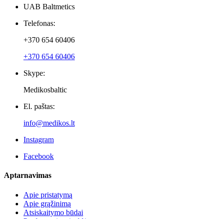
UAB Baltmetics
Telefonas:
+370 654 60406
+370 654 60406
Skype:
Medikosbaltic
El. paštas:
info@medikos.lt
Instagram
Facebook
Aptarnavimas
Apie pristatymą
Apie grąžinimą
Atsiskaitymo būdai