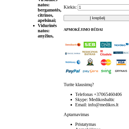
natos:
Kiekis:
bergamotės,
citrinos,
Į krepšelį
apelsinai;
Vidurinės
APMOKĖJIMO BŪDAI
natos:
anyžius,
Turite klausimų?
Telefonas
+37065460406
Skype:
Medikosbaltic
Email:
info@medikos.lt
Aptarnavimas
Pristatymas