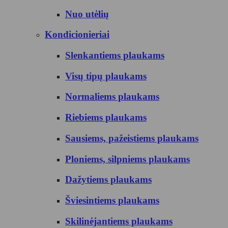
Nuo utėlių
Kondicionieriai
Slenkantiems plaukams
Visų tipų plaukams
Normaliems plaukams
Riebiems plaukams
Sausiems, pažeistiems plaukams
Ploniems, silpniems plaukams
Dažytiems plaukams
Šviesintiems plaukams
Skilinėjantiems plaukams