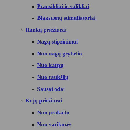
Prausikliai ir valikliai
Blakstienų stimuliatoriai
Rankų priežiūrai
Nagų stiprinimui
Nuo nagų grybelio
Nuo karpų
Nuo raukšlių
Sausai odai
Kojų priežiūrai
Nuo prakaito
Nuo varikozės