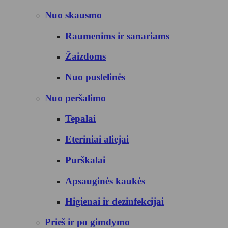
Nuo skausmo
Raumenims ir sanariams
Žaizdoms
Nuo puslelinės
Nuo peršalimo
Tepalai
Eteriniai aliejai
Purškalai
Apsauginės kaukės
Higienai ir dezinfekcijai
Prieš ir po gimdymo