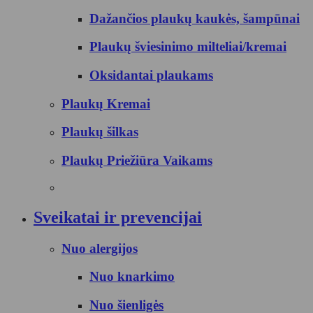
Dažančios plaukų kaukės, šampūnai
Plaukų šviesinimo milteliai/kremai
Oksidantai plaukams
Plaukų Kremai
Plaukų šilkas
Plaukų Priežiūra Vaikams
Sveikatai ir prevencijai
Nuo alergijos
Nuo knarkimo
Nuo šienligės