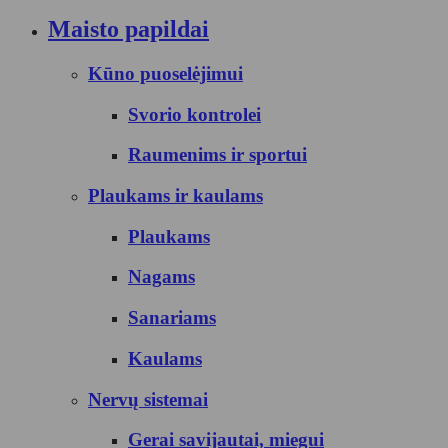
Maisto papildai
Kūno puoselėjimui
Svorio kontrolei
Raumenims ir sportui
Plaukams ir kaulams
Plaukams
Nagams
Sanariams
Kaulams
Nervų sistemai
Gerai savijautai, miegui