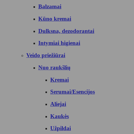
Balzamai
Kūno kremai
Dulksna, dezodorantai
Intymiai higienai
Veido priežiūrai
Nuo raukšlių
Kremai
Serumai/Esencijos
Aliejai
Kaukės
Užpildai