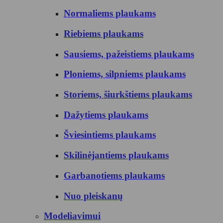
Normaliems plaukams
Riebiems plaukams
Sausiems, pažeistiems plaukams
Ploniems, silpniems plaukams
Storiems, šiurkštiems plaukams
Dažytiems plaukams
Šviesintiems plaukams
Skilinėjantiems plaukams
Garbanotiems plaukams
Nuo pleiskanų
Modeliavimui