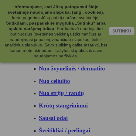
Kategorijos
Informuojame, kad Jūsų patogumui šioje
svetainėje naudojami slapukai (angl. cookies)
,
Kosmetika
kurie pagerina Jūsų patirtį naršant svetainėje.
Sutikdami, paspauskite mygtuką „Sutinku“ arba
tęskite naršymą toliau
.
Parduotuvė naudoja tiek
Kūno priežiūrai
SUTINKU
būtinuosius (svetainės veikimą užtikrinančius ar
naudojimąsi ja palengvinančius) slapukus, tiek ir
Nuo prakaito
analitinius slapukus. Savo sutikimą galite atšaukti, bet
kuriuo metu, ištrindami įrašytus slapukus iš savo
Kūno prausikliai
naudojamos naršyklės.
Nuo žvynelinės / dermatito
Nuo celiulito
Nuo strijų / randų
Krūtų stangrinimui
Sausai odai
Šveitikliai / peelingai