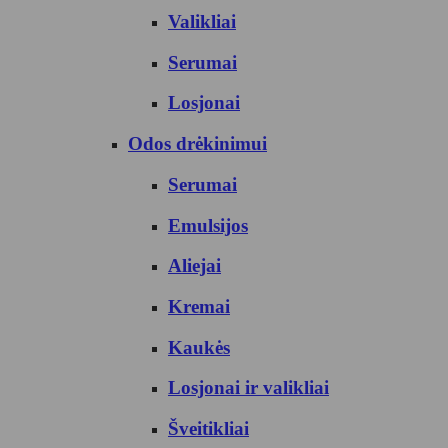
Valikliai
Serumai
Losjonai
Odos drėkinimui
Serumai
Emulsijos
Aliejai
Kremai
Kaukės
Losjonai ir valikliai
Šveitikliai