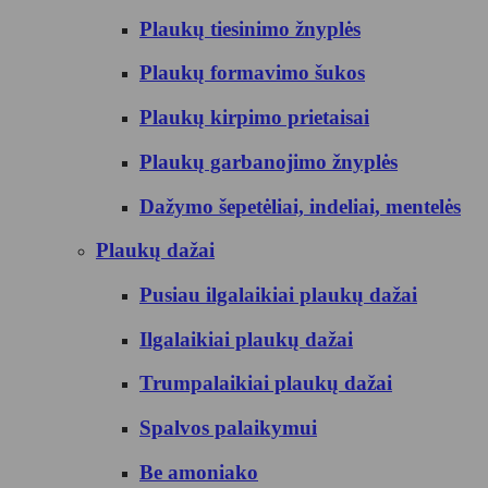
Plaukų tiesinimo žnyplės
Plaukų formavimo šukos
Plaukų kirpimo prietaisai
Plaukų garbanojimo žnyplės
Dažymo šepetėliai, indeliai, mentelės
Plaukų dažai
Pusiau ilgalaikiai plaukų dažai
Ilgalaikiai plaukų dažai
Trumpalaikiai plaukų dažai
Spalvos palaikymui
Be amoniako