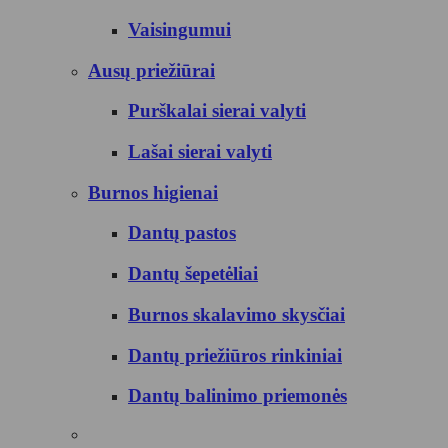
Vaisingumui
Ausų priežiūrai
Purškalai sierai valyti
Lašai sierai valyti
Burnos higienai
Dantų pastos
Dantų šepetėliai
Burnos skalavimo skysčiai
Dantų priežiūros rinkiniai
Dantų balinimo priemonės