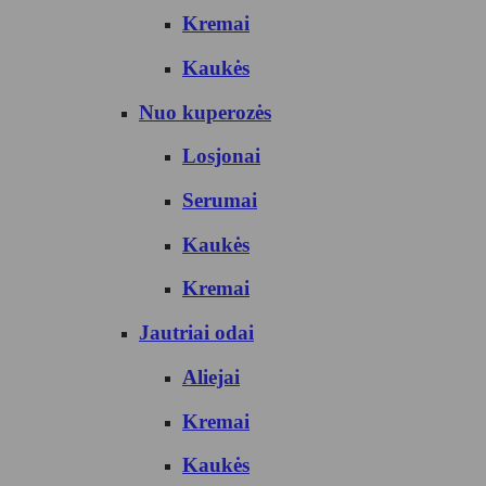
Kremai
Kaukės
Nuo kuperozės
Losjonai
Serumai
Kaukės
Kremai
Jautriai odai
Aliejai
Kremai
Kaukės