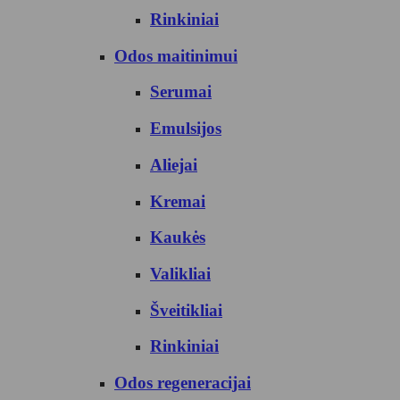
Rinkiniai
Odos maitinimui
Serumai
Emulsijos
Aliejai
Kremai
Kaukės
Valikliai
Šveitikliai
Rinkiniai
Odos regeneracijai