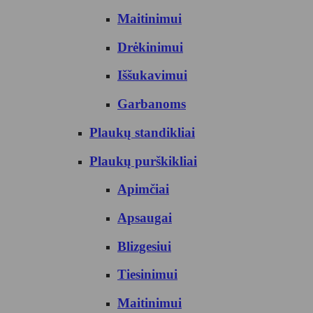
Maitinimui
Drėkinimui
Iššukavimui
Garbanoms
Plaukų standikliai
Plaukų purškikliai
Apimčiai
Apsaugai
Blizgesiui
Tiesinimui
Maitinimui