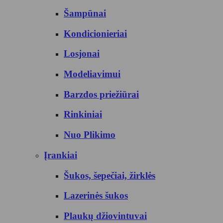
Šampūnai
Kondicionieriai
Losjonai
Modeliavimui
Barzdos priežiūrai
Rinkiniai
Nuo Plikimo
Įrankiai
Šukos, šepečiai, žirklės
Lazerinės šukos
Plaukų džiovintuvai