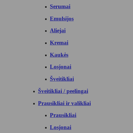
Serumai
Emulsijos
Aliejai
Kremai
Kaukės
Losjonai
Šveitikliai
Šveitikliai / peelingai
Prausikliai ir valikliai
Prausikliai
Losjonai