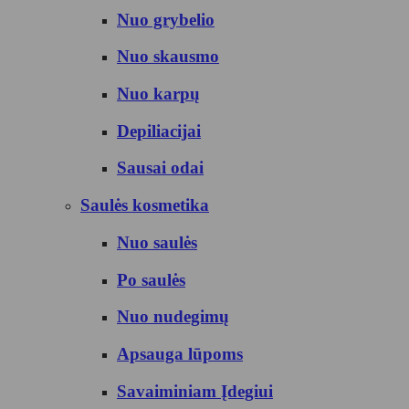
Nuo grybelio
Nuo skausmo
Nuo karpų
Depiliacijai
Sausai odai
Saulės kosmetika
Nuo saulės
Po saulės
Nuo nudegimų
Apsauga lūpoms
Savaiminiam Įdegiui