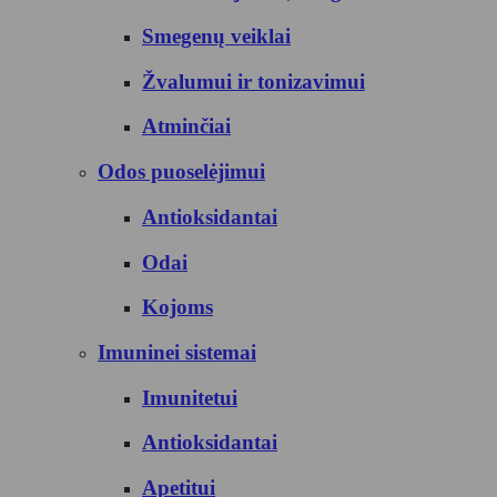
Smegenų veiklai
Žvalumui ir tonizavimui
Atminčiai
Odos puoselėjimui
Antioksidantai
Odai
Kojoms
Imuninei sistemai
Imunitetui
Antioksidantai
Apetitui