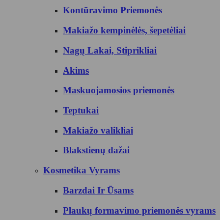
Kontūravimo Priemonės
Makiažo kempinėlės, šepetėliai
Nagų Lakai, Stiprikliai
Akims
Maskuojamosios priemonės
Teptukai
Makiažo valikliai
Blakstienų dažai
Kosmetika Vyrams
Barzdai Ir Ūsams
Plaukų formavimo priemonės vyrams