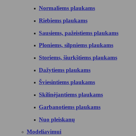
Normaliems plaukams
Riebiems plaukams
Sausiems, pažeistiems plaukams
Ploniems, silpniems plaukams
Storiems, šiurkštiems plaukams
Dažytiems plaukams
Šviesintiems plaukams
Skilinėjantiems plaukams
Garbanotiems plaukams
Nuo pleiskanų
Modeliavimui