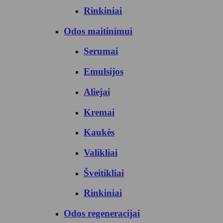
Rinkiniai
Odos maitinimui
Serumai
Emulsijos
Aliejai
Kremai
Kaukės
Valikliai
Šveitikliai
Rinkiniai
Odos regeneracijai