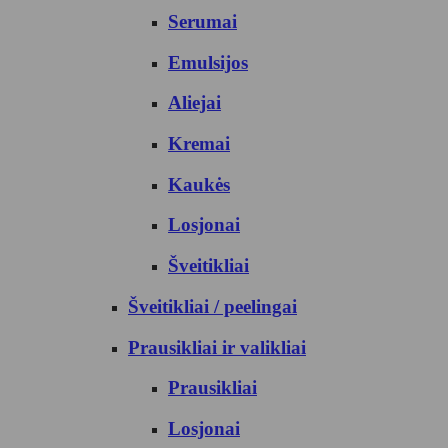
Serumai
Emulsijos
Aliejai
Kremai
Kaukės
Losjonai
Šveitikliai
Šveitikliai / peelingai
Prausikliai ir valikliai
Prausikliai
Losjonai