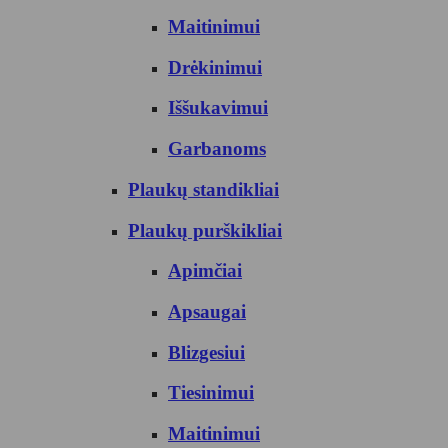
Maitinimui
Drėkinimui
Iššukavimui
Garbanoms
Plaukų standikliai
Plaukų purškikliai
Apimčiai
Apsaugai
Blizgesiui
Tiesinimui
Maitinimui