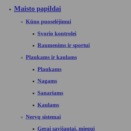
Maisto papildai
Kūno puoselėjimui
Svorio kontrolei
Raumenims ir sportui
Plaukams ir kaulams
Plaukams
Nagams
Sanariams
Kaulams
Nervų sistemai
Gerai savijautai, miegui