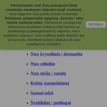
Kategorijos
Informuojame, kad Jūsų patogumui šioje
svetainėje naudojami slapukai (angl. cookies)
,
Kosmetika
kurie pagerina Jūsų patirtį naršant svetainėje.
Sutikdami, paspauskite mygtuką „Sutinku“ arba
tęskite naršymą toliau
.
Parduotuvė naudoja tiek
Kūno priežiūrai
SUTINKU
būtinuosius (svetainės veikimą užtikrinančius ar
naudojimąsi ja palengvinančius) slapukus, tiek ir
Nuo prakaito
analitinius slapukus. Savo sutikimą galite atšaukti, bet
kuriuo metu, ištrindami įrašytus slapukus iš savo
Kūno prausikliai
naudojamos naršyklės.
Nuo žvynelinės / dermatito
Nuo celiulito
Nuo strijų / randų
Krūtų stangrinimui
Sausai odai
Šveitikliai / peelingai