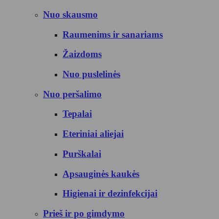
Nuo skausmo
Raumenims ir sanariams
Žaizdoms
Nuo puslelinės
Nuo peršalimo
Tepalai
Eteriniai aliejai
Purškalai
Apsauginės kaukės
Higienai ir dezinfekcijai
Prieš ir po gimdymo