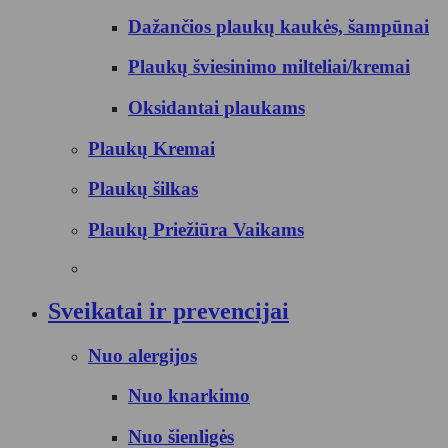
Dažančios plaukų kaukės, šampūnai
Plaukų šviesinimo milteliai/kremai
Oksidantai plaukams
Plaukų Kremai
Plaukų šilkas
Plaukų Priežiūra Vaikams
Sveikatai ir prevencijai
Nuo alergijos
Nuo knarkimo
Nuo šienligės