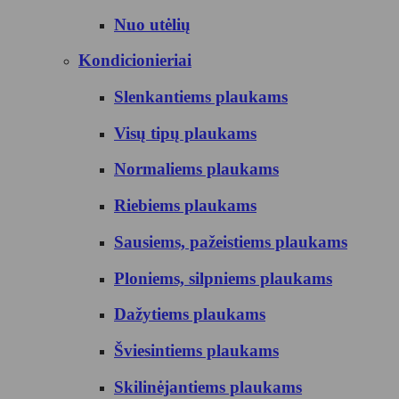
Nuo utėlių
Kondicionieriai
Slenkantiems plaukams
Visų tipų plaukams
Normaliems plaukams
Riebiems plaukams
Sausiems, pažeistiems plaukams
Ploniems, silpniems plaukams
Dažytiems plaukams
Šviesintiems plaukams
Skilinėjantiems plaukams