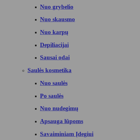
Nuo grybelio
Nuo skausmo
Nuo karpų
Depiliacijai
Sausai odai
Saulės kosmetika
Nuo saulės
Po saulės
Nuo nudegimų
Apsauga lūpoms
Savaiminiam Įdegiui