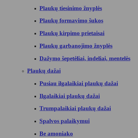
Plaukų tiesinimo žnyplės
Plaukų formavimo šukos
Plaukų kirpimo prietaisai
Plaukų garbanojimo žnyplės
Dažymo šepetėliai, indeliai, mentelės
Plaukų dažai
Pusiau ilgalaikiai plaukų dažai
Ilgalaikiai plaukų dažai
Trumpalaikiai plaukų dažai
Spalvos palaikymui
Be amoniako