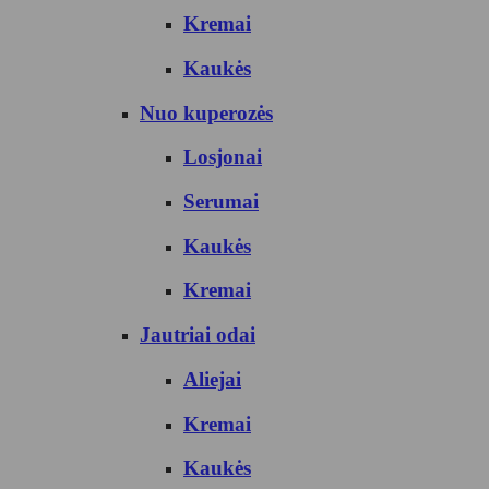
Kremai
Kaukės
Nuo kuperozės
Losjonai
Serumai
Kaukės
Kremai
Jautriai odai
Aliejai
Kremai
Kaukės