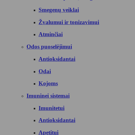
Smegenų veiklai
Žvalumui ir tonizavimui
Atminčiai
Odos puoselėjimui
Antioksidantai
Odai
Kojoms
Imuninei sistemai
Imunitetui
Antioksidantai
Apetitui