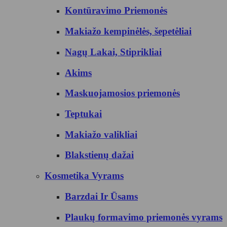
Kontūravimo Priemonės
Makiažo kempinėlės, šepetėliai
Nagų Lakai, Stiprikliai
Akims
Maskuojamosios priemonės
Teptukai
Makiažo valikliai
Blakstienų dažai
Kosmetika Vyrams
Barzdai Ir Ūsams
Plaukų formavimo priemonės vyrams