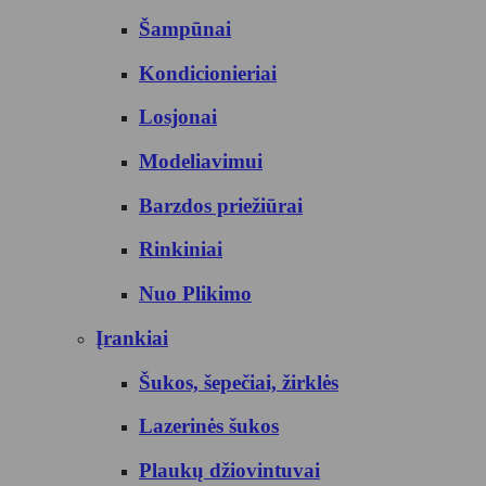
Šampūnai
Kondicionieriai
Losjonai
Modeliavimui
Barzdos priežiūrai
Rinkiniai
Nuo Plikimo
Įrankiai
Šukos, šepečiai, žirklės
Lazerinės šukos
Plaukų džiovintuvai