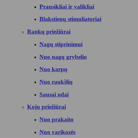
Prausikliai ir valikliai
Blakstienų stimuliatoriai
Rankų priežiūrai
Nagų stiprinimui
Nuo nagų grybelio
Nuo karpų
Nuo raukšlių
Sausai odai
Kojų priežiūrai
Nuo prakaito
Nuo varikozės