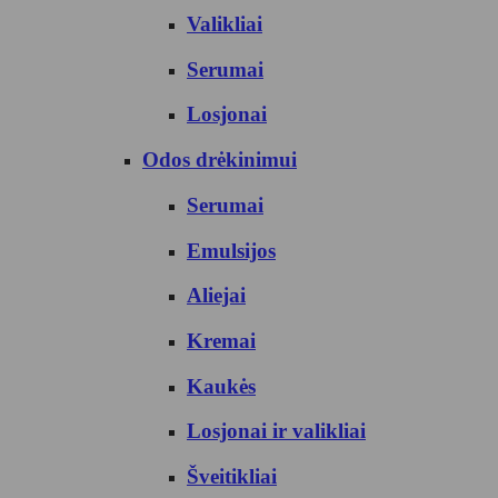
Valikliai
Serumai
Losjonai
Odos drėkinimui
Serumai
Emulsijos
Aliejai
Kremai
Kaukės
Losjonai ir valikliai
Šveitikliai