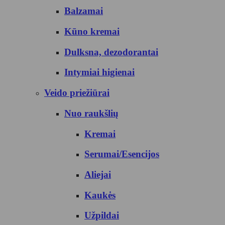
Balzamai
Kūno kremai
Dulksna, dezodorantai
Intymiai higienai
Veido priežiūrai
Nuo raukšlių
Kremai
Serumai/Esencijos
Aliejai
Kaukės
Užpildai