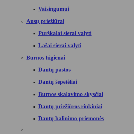
Vaisingumui
Ausų priežiūrai
Purškalai sierai valyti
Lašai sierai valyti
Burnos higienai
Dantų pastos
Dantų šepetėliai
Burnos skalavimo skysčiai
Dantų priežiūros rinkiniai
Dantų balinimo priemonės