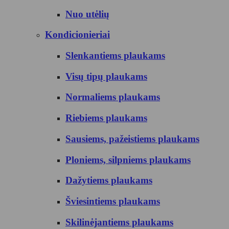
Nuo utėlių
Kondicionieriai
Slenkantiems plaukams
Visų tipų plaukams
Normaliems plaukams
Riebiems plaukams
Sausiems, pažeistiems plaukams
Ploniems, silpniems plaukams
Dažytiems plaukams
Šviesintiems plaukams
Skilinėjantiems plaukams