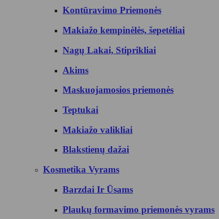
Kontūravimo Priemonės
Makiažo kempinėlės, šepetėliai
Nagų Lakai, Stiprikliai
Akims
Maskuojamosios priemonės
Teptukai
Makiažo valikliai
Blakstienų dažai
Kosmetika Vyrams
Barzdai Ir Ūsams
Plaukų formavimo priemonės vyrams