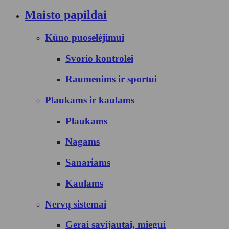
Maisto papildai
Kūno puoselėjimui
Svorio kontrolei
Raumenims ir sportui
Plaukams ir kaulams
Plaukams
Nagams
Sanariams
Kaulams
Nervų sistemai
Gerai savijautai, miegui