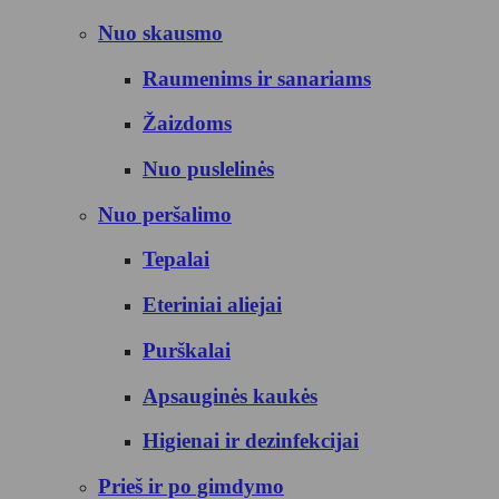
Nuo skausmo
Raumenims ir sanariams
Žaizdoms
Nuo puslelinės
Nuo peršalimo
Tepalai
Eteriniai aliejai
Purškalai
Apsauginės kaukės
Higienai ir dezinfekcijai
Prieš ir po gimdymo