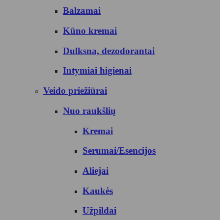
Balzamai
Kūno kremai
Dulksna, dezodorantai
Intymiai higienai
Veido priežiūrai
Nuo raukšlių
Kremai
Serumai/Esencijos
Aliejai
Kaukės
Užpildai