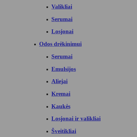
Valikliai
Serumai
Losjonai
Odos drėkinimui
Serumai
Emulsijos
Aliejai
Kremai
Kaukės
Losjonai ir valikliai
Šveitikliai