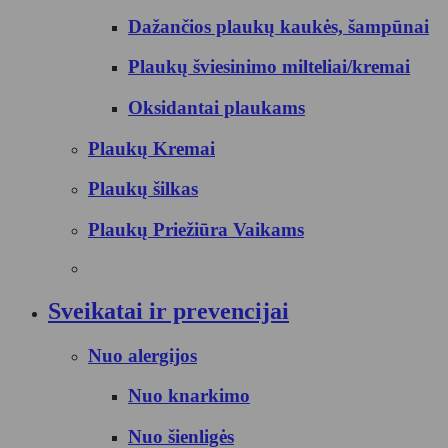
Dažančios plaukų kaukės, šampūnai
Plaukų šviesinimo milteliai/kremai
Oksidantai plaukams
Plaukų Kremai
Plaukų šilkas
Plaukų Priežiūra Vaikams
Sveikatai ir prevencijai
Nuo alergijos
Nuo knarkimo
Nuo šienligės