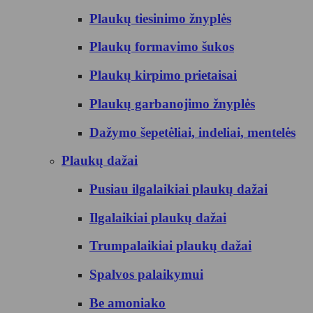
Plaukų tiesinimo žnyplės
Plaukų formavimo šukos
Plaukų kirpimo prietaisai
Plaukų garbanojimo žnyplės
Dažymo šepetėliai, indeliai, mentelės
Plaukų dažai
Pusiau ilgalaikiai plaukų dažai
Ilgalaikiai plaukų dažai
Trumpalaikiai plaukų dažai
Spalvos palaikymui
Be amoniako