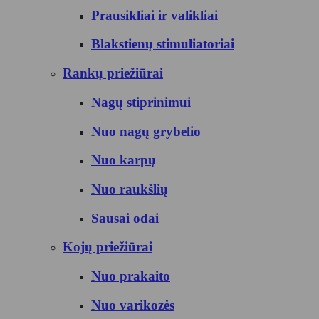
Prausikliai ir valikliai
Blakstienų stimuliatoriai
Rankų priežiūrai
Nagų stiprinimui
Nuo nagų grybelio
Nuo karpų
Nuo raukšlių
Sausai odai
Kojų priežiūrai
Nuo prakaito
Nuo varikozės