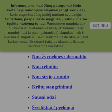
Kategorijos
Informuojame, kad Jūsų patogumui šioje
svetainėje naudojami slapukai (angl. cookies)
,
Kosmetika
kurie pagerina Jūsų patirtį naršant svetainėje.
Sutikdami, paspauskite mygtuką „Sutinku“ arba
tęskite naršymą toliau
.
Parduotuvė naudoja tiek
Kūno priežiūrai
SUTINKU
būtinuosius (svetainės veikimą užtikrinančius ar
naudojimąsi ja palengvinančius) slapukus, tiek ir
Nuo prakaito
analitinius slapukus. Savo sutikimą galite atšaukti, bet
kuriuo metu, ištrindami įrašytus slapukus iš savo
Kūno prausikliai
naudojamos naršyklės.
Nuo žvynelinės / dermatito
Nuo celiulito
Nuo strijų / randų
Krūtų stangrinimui
Sausai odai
Šveitikliai / peelingai