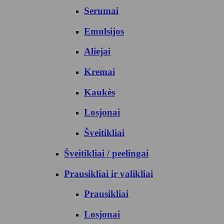
Serumai
Emulsijos
Aliejai
Kremai
Kaukės
Losjonai
Šveitikliai
Šveitikliai / peelingai
Prausikliai ir valikliai
Prausikliai
Losjonai