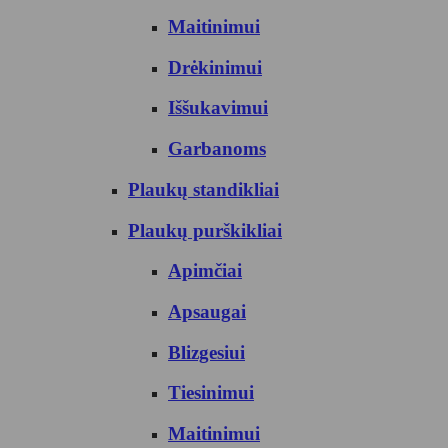
Maitinimui
Drėkinimui
Iššukavimui
Garbanoms
Plaukų standikliai
Plaukų purškikliai
Apimčiai
Apsaugai
Blizgesiui
Tiesinimui
Maitinimui