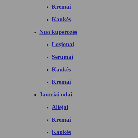
Kremai
Kaukės
Nuo kuperozės
Losjonai
Serumai
Kaukės
Kremai
Jautriai odai
Aliejai
Kremai
Kaukės