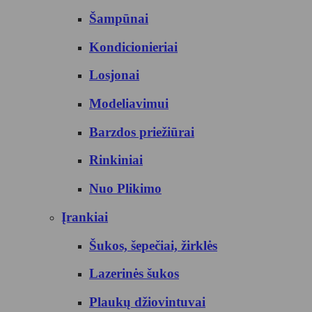
Šampūnai
Kondicionieriai
Losjonai
Modeliavimui
Barzdos priežiūrai
Rinkiniai
Nuo Plikimo
Įrankiai
Šukos, šepečiai, žirklės
Lazerinės šukos
Plaukų džiovintuvai