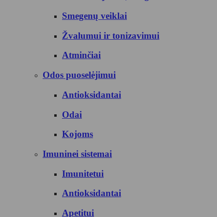
Smegenų veiklai
Žvalumui ir tonizavimui
Atminčiai
Odos puoselėjimui
Antioksidantai
Odai
Kojoms
Imuninei sistemai
Imunitetui
Antioksidantai
Apetitui