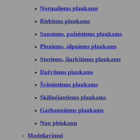
Normaliems plaukams
Riebiems plaukams
Sausiems, pažeistiems plaukams
Ploniems, silpniems plaukams
Storiems, šiurkštiems plaukams
Dažytiems plaukams
Šviesintiems plaukams
Skilinėjantiems plaukams
Garbanotiems plaukams
Nuo pleiskanų
Modeliavimui