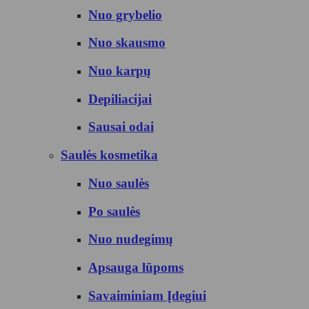
Nuo grybelio
Nuo skausmo
Nuo karpų
Depiliacijai
Sausai odai
Saulės kosmetika
Nuo saulės
Po saulės
Nuo nudegimų
Apsauga lūpoms
Savaiminiam Įdegiui