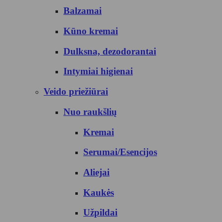
Balzamai
Kūno kremai
Dulksna, dezodorantai
Intymiai higienai
Veido priežiūrai
Nuo raukšlių
Kremai
Serumai/Esencijos
Aliejai
Kaukės
Užpildai