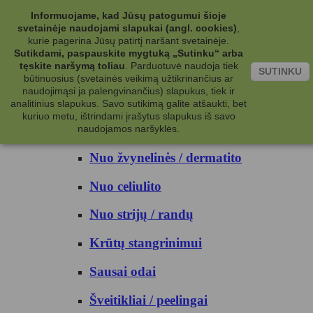
Kategorijos
Informuojame, kad Jūsų patogumui šioje
svetainėje naudojami slapukai (angl. cookies)
,
Kosmetika
kurie pagerina Jūsų patirtį naršant svetainėje.
Sutikdami, paspauskite mygtuką „Sutinku“ arba
tęskite naršymą toliau
.
Parduotuvė naudoja tiek
Kūno priežiūrai
SUTINKU
būtinuosius (svetainės veikimą užtikrinančius ar
naudojimąsi ja palengvinančius) slapukus, tiek ir
Nuo prakaito
analitinius slapukus. Savo sutikimą galite atšaukti, bet
kuriuo metu, ištrindami įrašytus slapukus iš savo
Kūno prausikliai
naudojamos naršyklės.
Nuo žvynelinės / dermatito
Nuo celiulito
Nuo strijų / randų
Krūtų stangrinimui
Sausai odai
Šveitikliai / peelingai