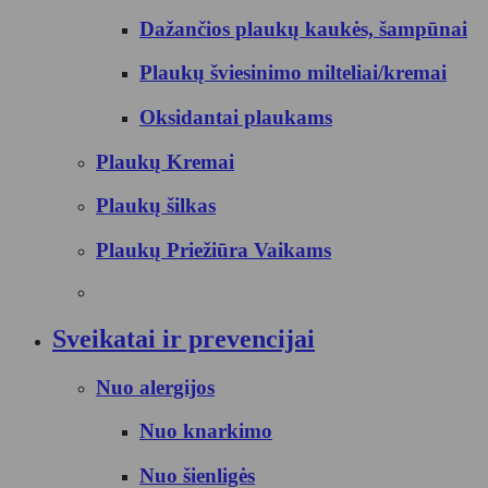
Dažančios plaukų kaukės, šampūnai
Plaukų šviesinimo milteliai/kremai
Oksidantai plaukams
Plaukų Kremai
Plaukų šilkas
Plaukų Priežiūra Vaikams
Sveikatai ir prevencijai
Nuo alergijos
Nuo knarkimo
Nuo šienligės