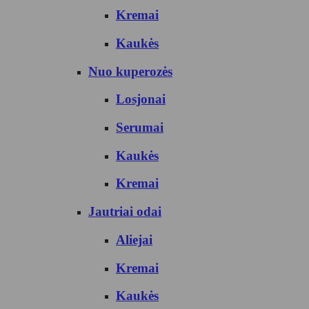
Kremai
Kaukės
Nuo kuperozės
Losjonai
Serumai
Kaukės
Kremai
Jautriai odai
Aliejai
Kremai
Kaukės