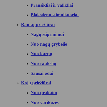
Prausikliai ir valikliai
Blakstienų stimuliatoriai
Rankų priežiūrai
Nagų stiprinimui
Nuo nagų grybelio
Nuo karpų
Nuo raukšlių
Sausai odai
Kojų priežiūrai
Nuo prakaito
Nuo varikozės