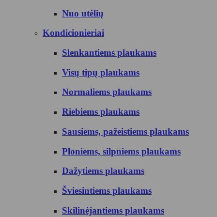
Nuo utėlių
Kondicionieriai
Slenkantiems plaukams
Visų tipų plaukams
Normaliems plaukams
Riebiems plaukams
Sausiems, pažeistiems plaukams
Ploniems, silpniems plaukams
Dažytiems plaukams
Šviesintiems plaukams
Skilinėjantiems plaukams