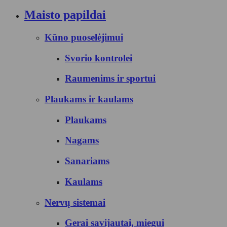
Maisto papildai
Kūno puoselėjimui
Svorio kontrolei
Raumenims ir sportui
Plaukams ir kaulams
Plaukams
Nagams
Sanariams
Kaulams
Nervų sistemai
Gerai savijautai, miegui