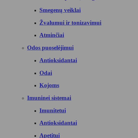
Smegenų veiklai
Žvalumui ir tonizavimui
Atminčiai
Odos puoselėjimui
Antioksidantai
Odai
Kojoms
Imuninei sistemai
Imunitetui
Antioksidantai
Apetitui