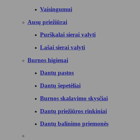
Vaisingumui
Ausų priežiūrai
Purškalai sierai valyti
Lašai sierai valyti
Burnos higienai
Dantų pastos
Dantų šepetėliai
Burnos skalavimo skysčiai
Dantų priežiūros rinkiniai
Dantų balinimo priemonės