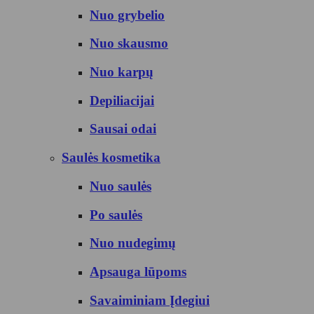
Nuo grybelio
Nuo skausmo
Nuo karpų
Depiliacijai
Sausai odai
Saulės kosmetika
Nuo saulės
Po saulės
Nuo nudegimų
Apsauga lūpoms
Savaiminiam Įdegiui