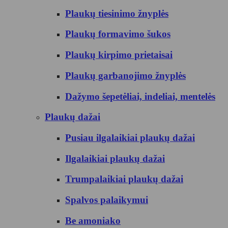
Plaukų tiesinimo žnyplės
Plaukų formavimo šukos
Plaukų kirpimo prietaisai
Plaukų garbanojimo žnyplės
Dažymo šepetėliai, indeliai, mentelės
Plaukų dažai
Pusiau ilgalaikiai plaukų dažai
Ilgalaikiai plaukų dažai
Trumpalaikiai plaukų dažai
Spalvos palaikymui
Be amoniako