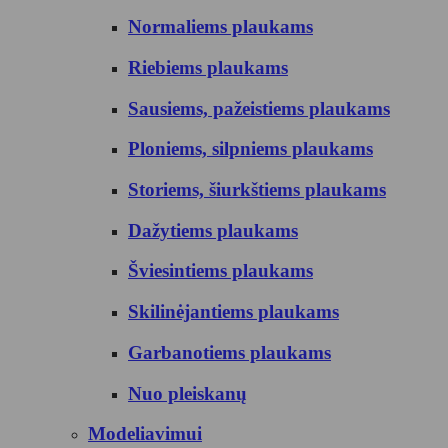
Normaliems plaukams
Riebiems plaukams
Sausiems, pažeistiems plaukams
Ploniems, silpniems plaukams
Storiems, šiurkštiems plaukams
Dažytiems plaukams
Šviesintiems plaukams
Skilinėjantiems plaukams
Garbanotiems plaukams
Nuo pleiskanų
Modeliavimui