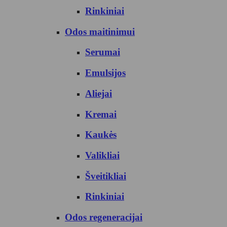
Rinkiniai
Odos maitinimui
Serumai
Emulsijos
Aliejai
Kremai
Kaukės
Valikliai
Šveitikliai
Rinkiniai
Odos regeneracijai