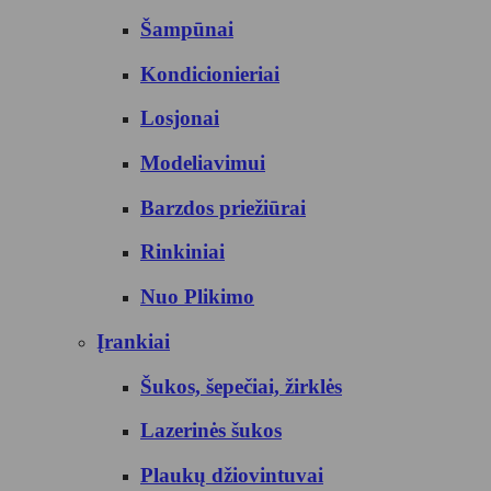
Šampūnai
Kondicionieriai
Losjonai
Modeliavimui
Barzdos priežiūrai
Rinkiniai
Nuo Plikimo
Įrankiai
Šukos, šepečiai, žirklės
Lazerinės šukos
Plaukų džiovintuvai