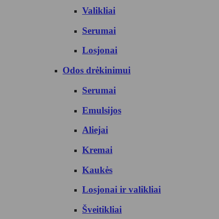
Valikliai
Serumai
Losjonai
Odos drėkinimui
Serumai
Emulsijos
Aliejai
Kremai
Kaukės
Losjonai ir valikliai
Šveitikliai