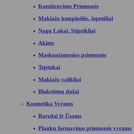
Kontūravimo Priemonės
Makiažo kempinėlės, šepetėliai
Nagų Lakai, Stiprikliai
Akims
Maskuojamosios priemonės
Teptukai
Makiažo valikliai
Blakstienų dažai
Kosmetika Vyrams
Barzdai Ir Ūsams
Plaukų formavimo priemonės vyrams