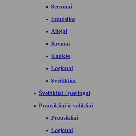
Serumai
Emulsijos
Aliejai
Kremai
Kaukės
Losjonai
Šveitikliai
Šveitikliai / peelingai
Prausikliai ir valikliai
Prausikliai
Losjonai