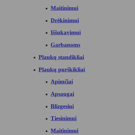
Maitinimui
Drėkinimui
Iššukavimui
Garbanoms
Plaukų standikliai
Plaukų purškikliai
Apimčiai
Apsaugai
Blizgesiui
Tiesinimui
Maitinimui