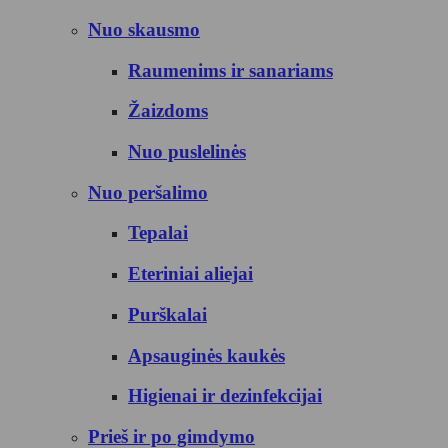
Nuo skausmo
Raumenims ir sanariams
Žaizdoms
Nuo puslelinės
Nuo peršalimo
Tepalai
Eteriniai aliejai
Purškalai
Apsauginės kaukės
Higienai ir dezinfekcijai
Prieš ir po gimdymo