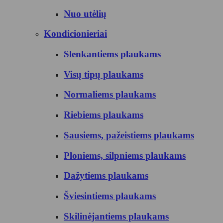
Nuo utėlių
Kondicionieriai
Slenkantiems plaukams
Visų tipų plaukams
Normaliems plaukams
Riebiems plaukams
Sausiems, pažeistiems plaukams
Ploniems, silpniems plaukams
Dažytiems plaukams
Šviesintiems plaukams
Skilinėjantiems plaukams