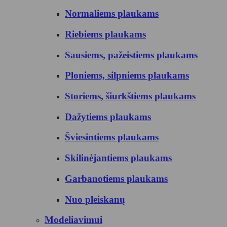
Normaliems plaukams
Riebiems plaukams
Sausiems, pažeistiems plaukams
Ploniems, silpniems plaukams
Storiems, šiurkštiems plaukams
Dažytiems plaukams
Šviesintiems plaukams
Skilinėjantiems plaukams
Garbanotiems plaukams
Nuo pleiskanų
Modeliavimui