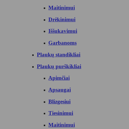
Maitinimui
Drėkinimui
Iššukavimui
Garbanoms
Plaukų standikliai
Plaukų purškikliai
Apimčiai
Apsaugai
Blizgesiui
Tiesinimui
Maitinimui