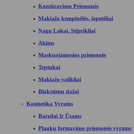
Kontūravimo Priemonės
Makiažo kempinėlės, šepetėliai
Nagų Lakai, Stiprikliai
Akims
Maskuojamosios priemonės
Teptukai
Makiažo valikliai
Blakstienų dažai
Kosmetika Vyrams
Barzdai Ir Ūsams
Plaukų formavimo priemonės vyrams