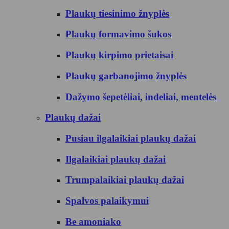
Plaukų tiesinimo žnyplės
Plaukų formavimo šukos
Plaukų kirpimo prietaisai
Plaukų garbanojimo žnyplės
Dažymo šepetėliai, indeliai, mentelės
Plaukų dažai
Pusiau ilgalaikiai plaukų dažai
Ilgalaikiai plaukų dažai
Trumpalaikiai plaukų dažai
Spalvos palaikymui
Be amoniako