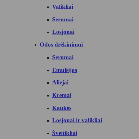
Valikliai
Serumai
Losjonai
Odos drėkinimui
Serumai
Emulsijos
Aliejai
Kremai
Kaukės
Losjonai ir valikliai
Šveitikliai