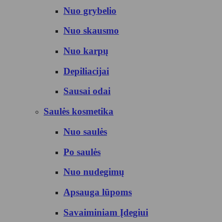
Nuo grybelio
Nuo skausmo
Nuo karpų
Depiliacijai
Sausai odai
Saulės kosmetika
Nuo saulės
Po saulės
Nuo nudegimų
Apsauga lūpoms
Savaiminiam Įdegiui