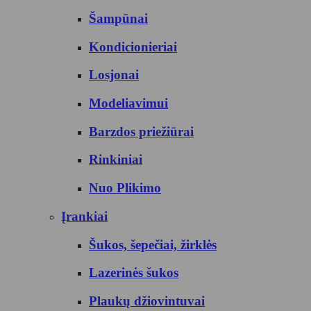
Šampūnai
Kondicionieriai
Losjonai
Modeliavimui
Barzdos priežiūrai
Rinkiniai
Nuo Plikimo
Įrankiai
Šukos, šepečiai, žirklės
Lazerinės šukos
Plaukų džiovintuvai