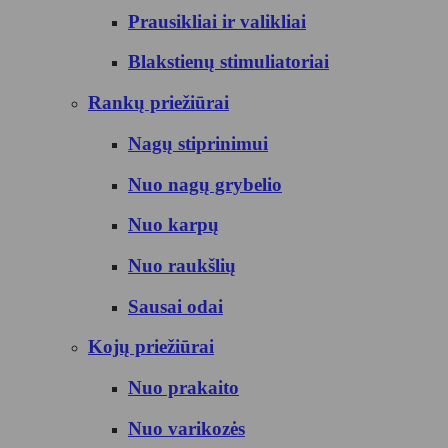
Prausikliai ir valikliai
Blakstienų stimuliatoriai
Rankų priežiūrai
Nagų stiprinimui
Nuo nagų grybelio
Nuo karpų
Nuo raukšlių
Sausai odai
Kojų priežiūrai
Nuo prakaito
Nuo varikozės