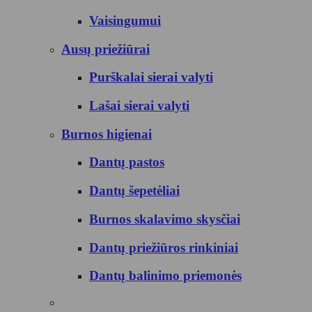
Vaisingumui
Ausų priežiūrai
Purškalai sierai valyti
Lašai sierai valyti
Burnos higienai
Dantų pastos
Dantų šepetėliai
Burnos skalavimo skysčiai
Dantų priežiūros rinkiniai
Dantų balinimo priemonės