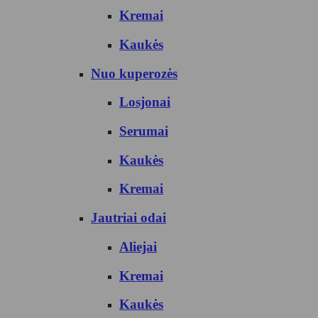
Kremai
Kaukės
Nuo kuperozės
Losjonai
Serumai
Kaukės
Kremai
Jautriai odai
Aliejai
Kremai
Kaukės