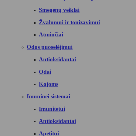
Smegenų veiklai
Žvalumui ir tonizavimui
Atminčiai
Odos puoselėjimui
Antioksidantai
Odai
Kojoms
Imuninei sistemai
Imunitetui
Antioksidantai
Apetitui