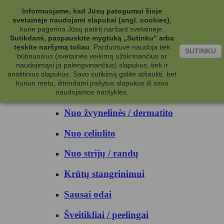
Kategorijos
Informuojame, kad Jūsų patogumui šioje
svetainėje naudojami slapukai (angl. cookies)
,
Kosmetika
kurie pagerina Jūsų patirtį naršant svetainėje.
Sutikdami, paspauskite mygtuką „Sutinku“ arba
tęskite naršymą toliau
.
Parduotuvė naudoja tiek
Kūno priežiūrai
SUTINKU
būtinuosius (svetainės veikimą užtikrinančius ar
naudojimąsi ja palengvinančius) slapukus, tiek ir
Nuo prakaito
analitinius slapukus. Savo sutikimą galite atšaukti, bet
kuriuo metu, ištrindami įrašytus slapukus iš savo
Kūno prausikliai
naudojamos naršyklės.
Nuo žvynelinės / dermatito
Nuo celiulito
Nuo strijų / randų
Krūtų stangrinimui
Sausai odai
Šveitikliai / peelingai