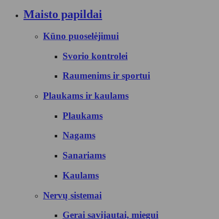
Maisto papildai
Kūno puoselėjimui
Svorio kontrolei
Raumenims ir sportui
Plaukams ir kaulams
Plaukams
Nagams
Sanariams
Kaulams
Nervų sistemai
Gerai savijautai, miegui