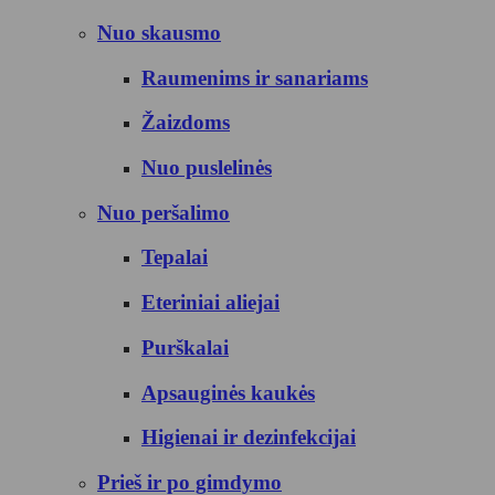
Nuo skausmo
Raumenims ir sanariams
Žaizdoms
Nuo puslelinės
Nuo peršalimo
Tepalai
Eteriniai aliejai
Purškalai
Apsauginės kaukės
Higienai ir dezinfekcijai
Prieš ir po gimdymo