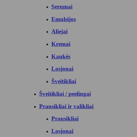
Serumai
Emulsijos
Aliejai
Kremai
Kaukės
Losjonai
Šveitikliai
Šveitikliai / peelingai
Prausikliai ir valikliai
Prausikliai
Losjonai