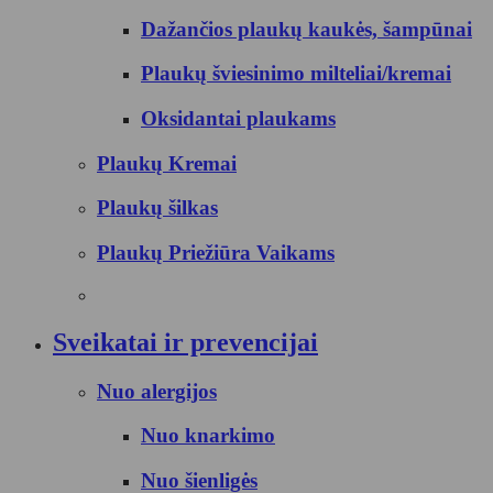
Dažančios plaukų kaukės, šampūnai
Plaukų šviesinimo milteliai/kremai
Oksidantai plaukams
Plaukų Kremai
Plaukų šilkas
Plaukų Priežiūra Vaikams
Sveikatai ir prevencijai
Nuo alergijos
Nuo knarkimo
Nuo šienligės