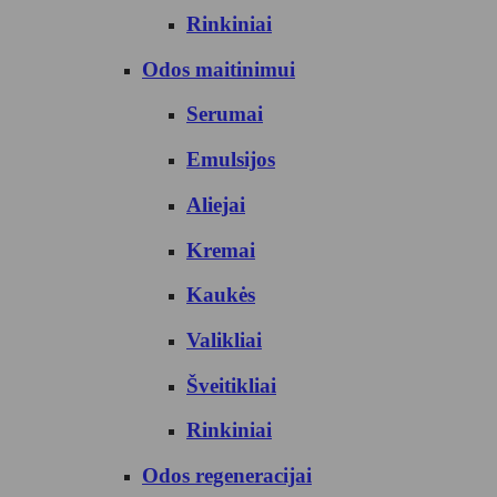
Rinkiniai
Odos maitinimui
Serumai
Emulsijos
Aliejai
Kremai
Kaukės
Valikliai
Šveitikliai
Rinkiniai
Odos regeneracijai