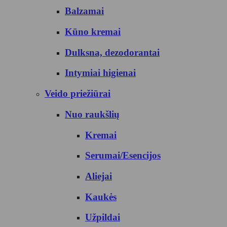
Balzamai
Kūno kremai
Dulksna, dezodorantai
Intymiai higienai
Veido priežiūrai
Nuo raukšlių
Kremai
Serumai/Esencijos
Aliejai
Kaukės
Užpildai