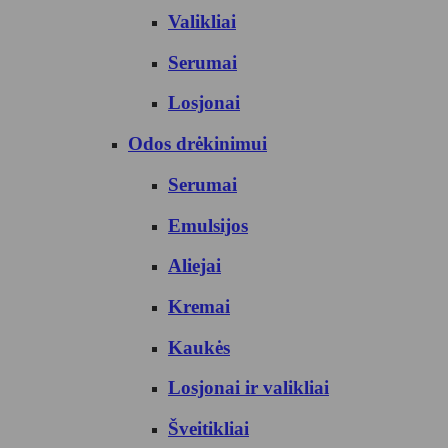
Valikliai
Serumai
Losjonai
Odos drėkinimui
Serumai
Emulsijos
Aliejai
Kremai
Kaukės
Losjonai ir valikliai
Šveitikliai