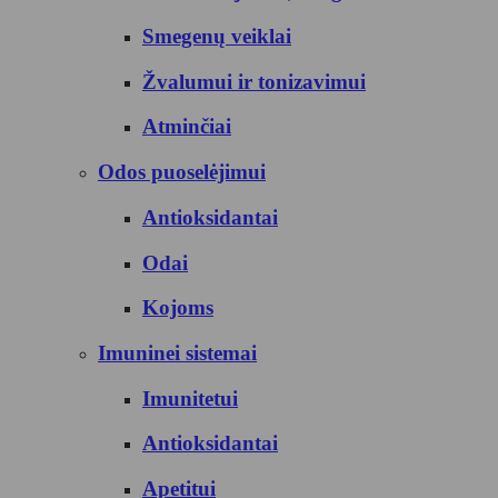
Smegenų veiklai
Žvalumui ir tonizavimui
Atminčiai
Odos puoselėjimui
Antioksidantai
Odai
Kojoms
Imuninei sistemai
Imunitetui
Antioksidantai
Apetitui