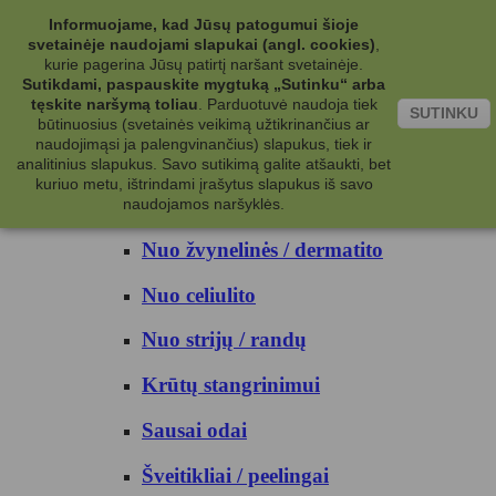
Kategorijos
Informuojame, kad Jūsų patogumui šioje
svetainėje naudojami slapukai (angl. cookies)
,
Kosmetika
kurie pagerina Jūsų patirtį naršant svetainėje.
Sutikdami, paspauskite mygtuką „Sutinku“ arba
tęskite naršymą toliau
.
Parduotuvė naudoja tiek
Kūno priežiūrai
SUTINKU
būtinuosius (svetainės veikimą užtikrinančius ar
naudojimąsi ja palengvinančius) slapukus, tiek ir
Nuo prakaito
analitinius slapukus. Savo sutikimą galite atšaukti, bet
kuriuo metu, ištrindami įrašytus slapukus iš savo
Kūno prausikliai
naudojamos naršyklės.
Nuo žvynelinės / dermatito
Nuo celiulito
Nuo strijų / randų
Krūtų stangrinimui
Sausai odai
Šveitikliai / peelingai