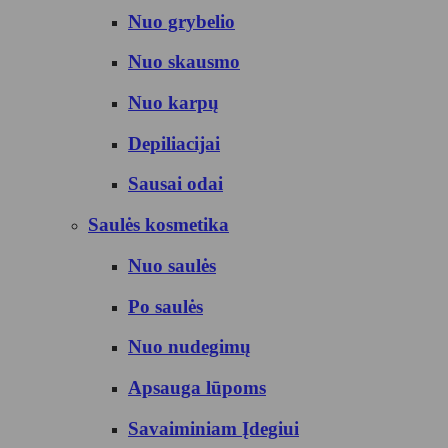
Nuo grybelio
Nuo skausmo
Nuo karpų
Depiliacijai
Sausai odai
Saulės kosmetika
Nuo saulės
Po saulės
Nuo nudegimų
Apsauga lūpoms
Savaiminiam Įdegiui