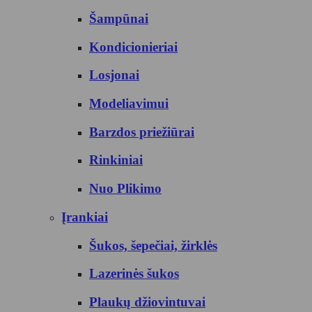
Šampūnai
Kondicionieriai
Losjonai
Modeliavimui
Barzdos priežiūrai
Rinkiniai
Nuo Plikimo
Įrankiai
Šukos, šepečiai, žirklės
Lazerinės šukos
Plaukų džiovintuvai