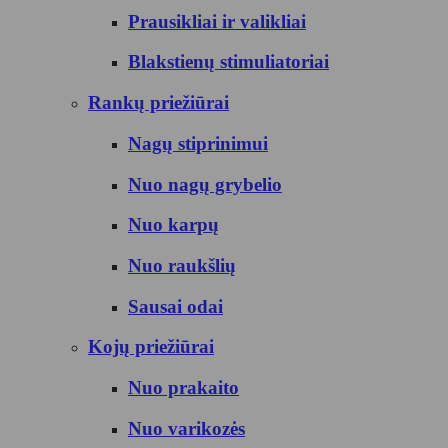
Prausikliai ir valikliai
Blakstienų stimuliatoriai
Rankų priežiūrai
Nagų stiprinimui
Nuo nagų grybelio
Nuo karpų
Nuo raukšlių
Sausai odai
Kojų priežiūrai
Nuo prakaito
Nuo varikozės