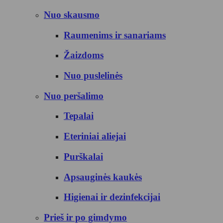
Nuo skausmo
Raumenims ir sanariams
Žaizdoms
Nuo puslelinės
Nuo peršalimo
Tepalai
Eteriniai aliejai
Purškalai
Apsauginės kaukės
Higienai ir dezinfekcijai
Prieš ir po gimdymo