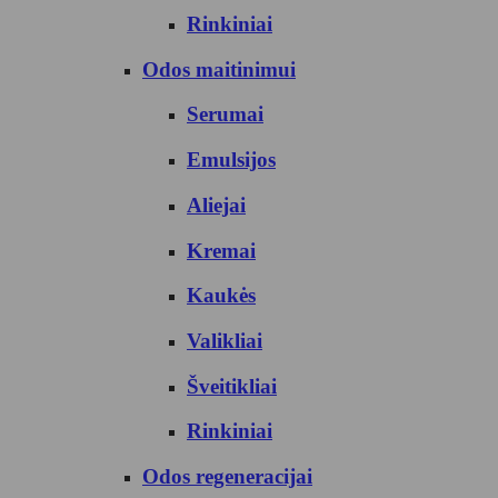
Rinkiniai
Odos maitinimui
Serumai
Emulsijos
Aliejai
Kremai
Kaukės
Valikliai
Šveitikliai
Rinkiniai
Odos regeneracijai