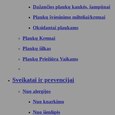
Dažančios plaukų kaukės, šampūnai
Plaukų šviesinimo milteliai/kremai
Oksidantai plaukams
Plaukų Kremai
Plaukų šilkas
Plaukų Priežiūra Vaikams
Sveikatai ir prevencijai
Nuo alergijos
Nuo knarkimo
Nuo šienligės