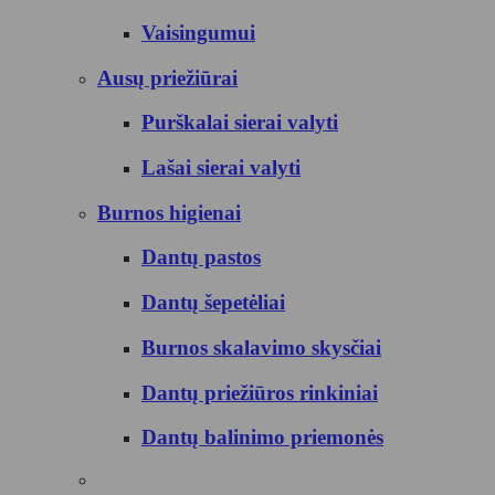
Vaisingumui
Ausų priežiūrai
Purškalai sierai valyti
Lašai sierai valyti
Burnos higienai
Dantų pastos
Dantų šepetėliai
Burnos skalavimo skysčiai
Dantų priežiūros rinkiniai
Dantų balinimo priemonės