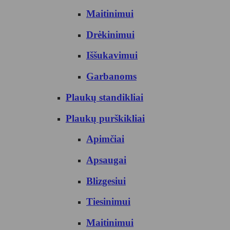
Maitinimui
Drėkinimui
Iššukavimui
Garbanoms
Plaukų standikliai
Plaukų purškikliai
Apimčiai
Apsaugai
Blizgesiui
Tiesinimui
Maitinimui