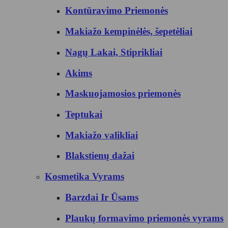
Kontūravimo Priemonės
Makiažo kempinėlės, šepetėliai
Nagų Lakai, Stiprikliai
Akims
Maskuojamosios priemonės
Teptukai
Makiažo valikliai
Blakstienų dažai
Kosmetika Vyrams
Barzdai Ir Ūsams
Plaukų formavimo priemonės vyrams