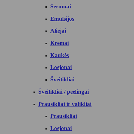
Serumai
Emulsijos
Aliejai
Kremai
Kaukės
Losjonai
Šveitikliai
Šveitikliai / peelingai
Prausikliai ir valikliai
Prausikliai
Losjonai