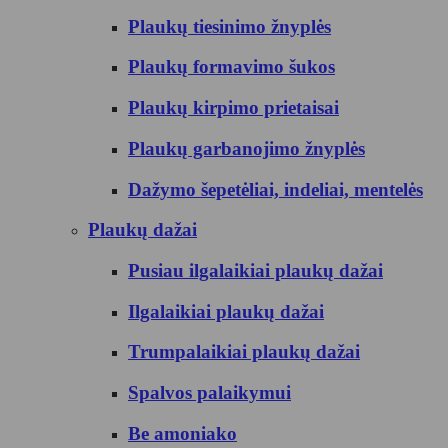
Plaukų tiesinimo žnyplės
Plaukų formavimo šukos
Plaukų kirpimo prietaisai
Plaukų garbanojimo žnyplės
Dažymo šepetėliai, indeliai, mentelės
Plaukų dažai
Pusiau ilgalaikiai plaukų dažai
Ilgalaikiai plaukų dažai
Trumpalaikiai plaukų dažai
Spalvos palaikymui
Be amoniako