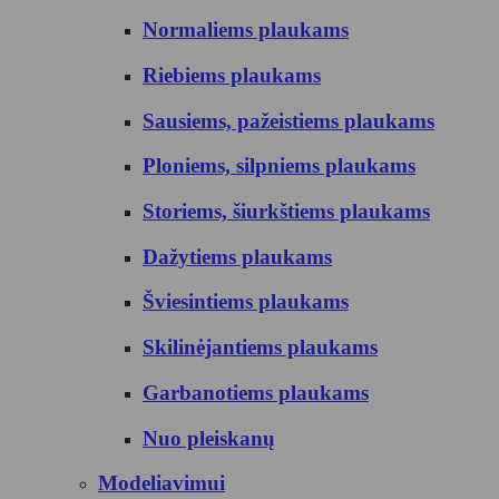
Normaliems plaukams
Riebiems plaukams
Sausiems, pažeistiems plaukams
Ploniems, silpniems plaukams
Storiems, šiurkštiems plaukams
Dažytiems plaukams
Šviesintiems plaukams
Skilinėjantiems plaukams
Garbanotiems plaukams
Nuo pleiskanų
Modeliavimui