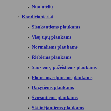
Nuo utėlių
Kondicionieriai
Slenkantiems plaukams
Visų tipų plaukams
Normaliems plaukams
Riebiems plaukams
Sausiems, pažeistiems plaukams
Ploniems, silpniems plaukams
Dažytiems plaukams
Šviesintiems plaukams
Skilinėjantiems plaukams