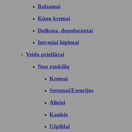
Balzamai
Kūno kremai
Dulksna, dezodorantai
Intymiai higienai
Veido priežiūrai
Nuo raukšlių
Kremai
Serumai/Esencijos
Aliejai
Kaukės
Užpildai