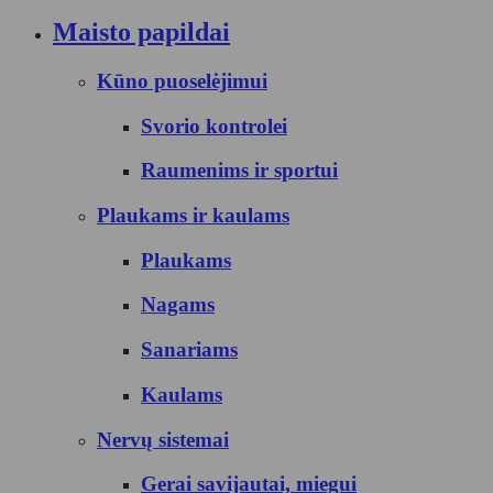
Maisto papildai
Kūno puoselėjimui
Svorio kontrolei
Raumenims ir sportui
Plaukams ir kaulams
Plaukams
Nagams
Sanariams
Kaulams
Nervų sistemai
Gerai savijautai, miegui