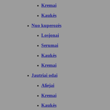
Kremai
Kaukės
Nuo kuperozės
Losjonai
Serumai
Kaukės
Kremai
Jautriai odai
Aliejai
Kremai
Kaukės