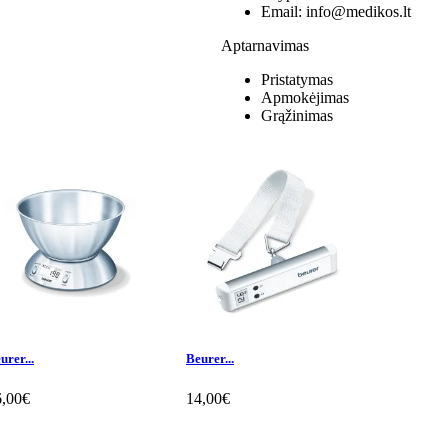
Email:
info@medikos.lt
Aptarnavimas
Pristatymas
Apmokėjimas
Grąžinimas
urer...
Beurer...
Beurer...
6,00€
14,00€
19,00€