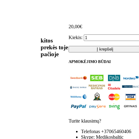
20,00€
Kiekis:
kitos
prekės toje
Į krepšelį
pačioje
APMOKĖJIMO BŪDAI
Turite klausimų?
Telefonas
+37065460406
Skype:
Medikosbaltic