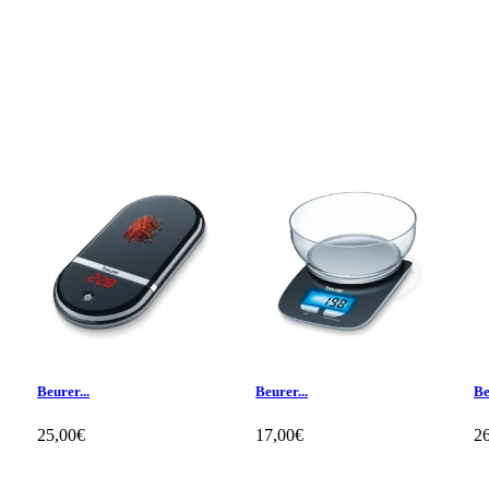
Beurer...
Beurer...
Be
25,00€
17,00€
2