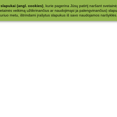
slapukai (angl. cookies)
, kurie pagerina Jūsų patirtį naršant svetainė
ainės veikimą užtikrinančius ar naudojimąsi ja palengvinančius) slapuku
 kuriuo metu, ištrindami įrašytus slapukus iš savo naudojamos naršyklės