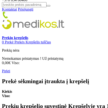
Kontaktai
Prisijungti
Prekių krepšelis
0
Prekė
Prekės
Krepšelis tuščias
Prekių nėra
Nemokamas pristatymas !
Už pristatymą
0,00€
Viso:
Pirkti
Prekė sėkmingai įtraukta į krepšelį
Kiekis
Viso:
Prekių krepšelio suvestinė
Krepšelyje yra 