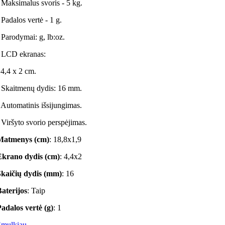
 Maksimalus svoris - 5 kg.
 Padalos vertė - 1 g.
 Parodymai: g, lb:oz.
 LCD ekranas:
4,4 x 2 cm.
 Skaitmenų dydis: 16 mm.
 Automatinis išsijungimas.
 Viršyto svorio perspėjimas.
Matmenys (cm)
: 18,8x1,9
Ekrano dydis (cm)
: 4,4x2
Skaičių dydis (mm)
: 16
aterijos
: Taip
adalos vertė (g)
: 1
Smulkiau