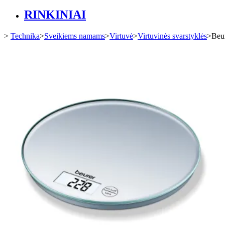
RINKINIAI
>
Technika
>
Sveikiems namams
>
Virtuvė
>
Virtuvinės svarstyklės
>
Beur