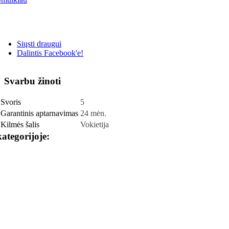
Siųsti draugui
Dalintis Facebook'e!
Svarbu žinoti
Svoris
5
Garantinis aptarnavimas
24 mėn.
Kilmės šalis
Vokietija
kategorijoje: