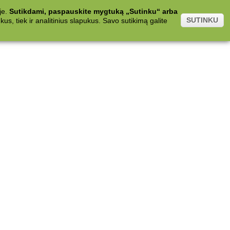
je.
Sutikdami, paspauskite mygtuką „Sutinku“ arba
SUTINKU
s, tiek ir analitinius slapukus. Savo sutikimą galite
.