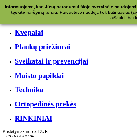
Kategorijos
Informuojame, kad Jūsų patogumui šioje svetainėje naudojami 
tęskite naršymą toliau
.
Parduotuvė naudoja tiek būtinuosius (svet
Kosmetika
atšaukti, bet
Kvepalai
Plaukų priežiūrai
Sveikatai ir prevencijai
Maisto papildai
Technika
Ortopedinės prekės
RINKINIAI
Pristatymas nuo 2 EUR
+370 654 60406