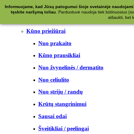
Kategorijos
Informuojame, kad Jūsų patogumui šioje svetainėje naudojami 
tęskite naršymą toliau
.
Parduotuvė naudoja tiek būtinuosius (svet
Kosmetika
atšaukti, bet
Kūno priežiūrai
Nuo prakaito
Kūno prausikliai
Nuo žvynelinės / dermatito
Nuo celiulito
Nuo strijų / randų
Krūtų stangrinimui
Sausai odai
Šveitikliai / peelingai