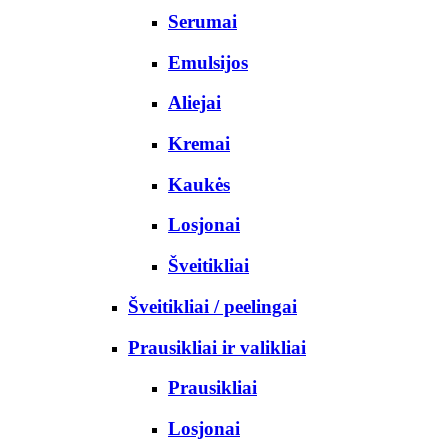
Serumai
Emulsijos
Aliejai
Kremai
Kaukės
Losjonai
Šveitikliai
Šveitikliai / peelingai
Prausikliai ir valikliai
Prausikliai
Losjonai