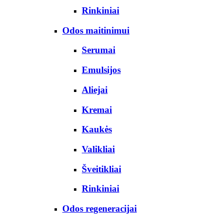
Rinkiniai
Odos maitinimui
Serumai
Emulsijos
Aliejai
Kremai
Kaukės
Valikliai
Šveitikliai
Rinkiniai
Odos regeneracijai