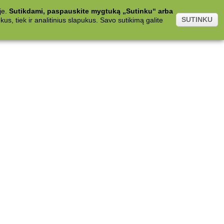
je.
Sutikdami, paspauskite mygtuką „Sutinku“ arba
SUTINKU
s, tiek ir analitinius slapukus. Savo sutikimą galite
.