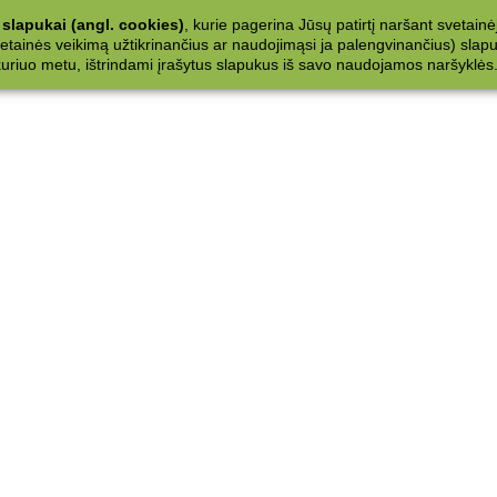
slapukai (angl. cookies)
, kurie pagerina Jūsų patirtį naršant svetainė
ainės veikimą užtikrinančius ar naudojimąsi ja palengvinančius) slapuku
 kuriuo metu, ištrindami įrašytus slapukus iš savo naudojamos naršyklės