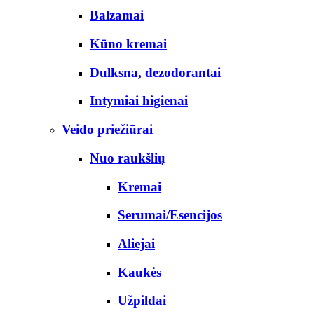
Balzamai
Kūno kremai
Dulksna, dezodorantai
Intymiai higienai
Veido priežiūrai
Nuo raukšlių
Kremai
Serumai/Esencijos
Aliejai
Kaukės
Užpildai