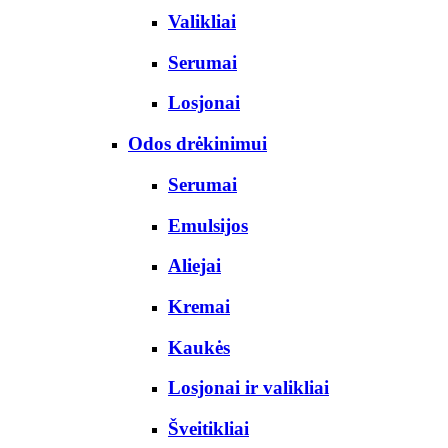
Valikliai
Serumai
Losjonai
Odos drėkinimui
Serumai
Emulsijos
Aliejai
Kremai
Kaukės
Losjonai ir valikliai
Šveitikliai