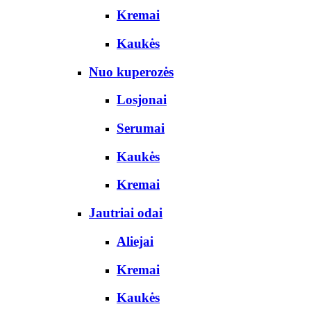
Kremai
Kaukės
Nuo kuperozės
Losjonai
Serumai
Kaukės
Kremai
Jautriai odai
Aliejai
Kremai
Kaukės