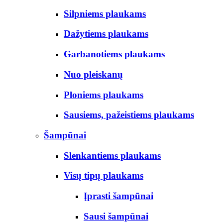
Silpniems plaukams
Dažytiems plaukams
Garbanotiems plaukams
Nuo pleiskanų
Ploniems plaukams
Sausiems, pažeistiems plaukams
Šampūnai
Slenkantiems plaukams
Visų tipų plaukams
Įprasti šampūnai
Sausi šampūnai