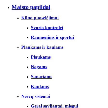
Maisto papildai
Kūno puoselėjimui
Svorio kontrolei
Raumenims ir sportui
Plaukams ir kaulams
Plaukams
Nagams
Sanariams
Kaulams
Nervų sistemai
Gerai savijautai, miegui