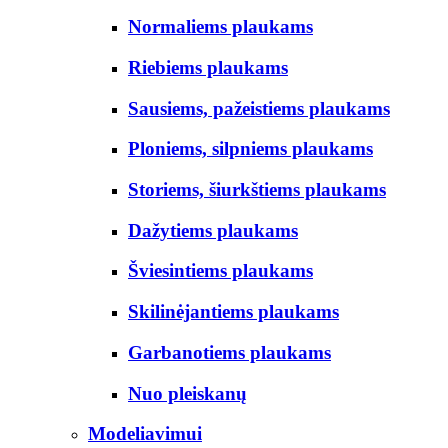
Normaliems plaukams
Riebiems plaukams
Sausiems, pažeistiems plaukams
Ploniems, silpniems plaukams
Storiems, šiurkštiems plaukams
Dažytiems plaukams
Šviesintiems plaukams
Skilinėjantiems plaukams
Garbanotiems plaukams
Nuo pleiskanų
Modeliavimui