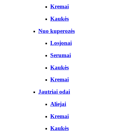
Kremai
Kaukės
Nuo kuperozės
Losjonai
Serumai
Kaukės
Kremai
Jautriai odai
Aliejai
Kremai
Kaukės