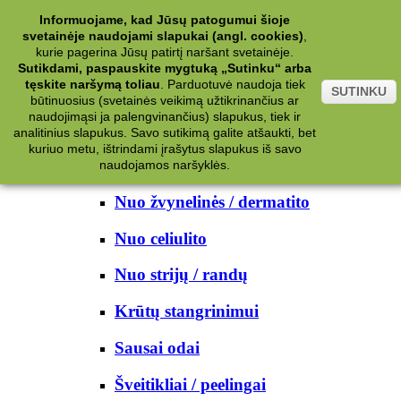
Kategorijos
Informuojame, kad Jūsų patogumui šioje
svetainėje naudojami slapukai (angl. cookies)
,
Kosmetika
kurie pagerina Jūsų patirtį naršant svetainėje.
Sutikdami, paspauskite mygtuką „Sutinku“ arba
tęskite naršymą toliau
.
Parduotuvė naudoja tiek
Kūno priežiūrai
SUTINKU
būtinuosius (svetainės veikimą užtikrinančius ar
naudojimąsi ja palengvinančius) slapukus, tiek ir
Nuo prakaito
analitinius slapukus. Savo sutikimą galite atšaukti, bet
kuriuo metu, ištrindami įrašytus slapukus iš savo
Kūno prausikliai
naudojamos naršyklės.
Nuo žvynelinės / dermatito
Nuo celiulito
Nuo strijų / randų
Krūtų stangrinimui
Sausai odai
Šveitikliai / peelingai