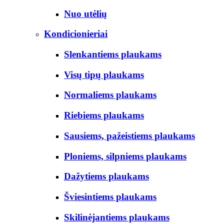
Nuo utėlių
Kondicionieriai
Slenkantiems plaukams
Visų tipų plaukams
Normaliems plaukams
Riebiems plaukams
Sausiems, pažeistiems plaukams
Ploniems, silpniems plaukams
Dažytiems plaukams
Šviesintiems plaukams
Skilinėjantiems plaukams