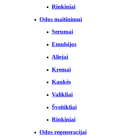
Rinkiniai
Odos maitinimui
Serumai
Emulsijos
Aliejai
Kremai
Kaukės
Valikliai
Šveitikliai
Rinkiniai
Odos regeneracijai