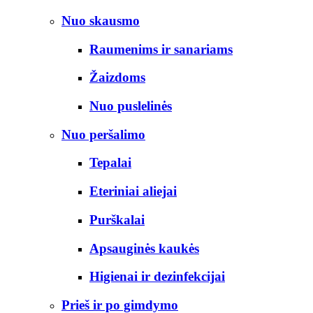
Nuo skausmo
Raumenims ir sanariams
Žaizdoms
Nuo puslelinės
Nuo peršalimo
Tepalai
Eteriniai aliejai
Purškalai
Apsauginės kaukės
Higienai ir dezinfekcijai
Prieš ir po gimdymo