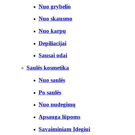
Nuo grybelio
Nuo skausmo
Nuo karpų
Depiliacijai
Sausai odai
Saulės kosmetika
Nuo saulės
Po saulės
Nuo nudegimų
Apsauga lūpoms
Savaiminiam Įdegiui