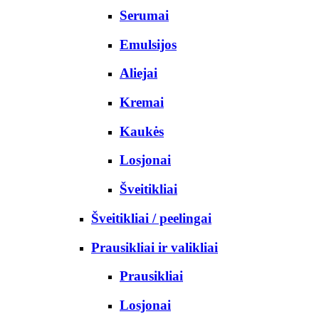
Serumai
Emulsijos
Aliejai
Kremai
Kaukės
Losjonai
Šveitikliai
Šveitikliai / peelingai
Prausikliai ir valikliai
Prausikliai
Losjonai