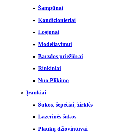
Šampūnai
Kondicionieriai
Losjonai
Modeliavimui
Barzdos priežiūrai
Rinkiniai
Nuo Plikimo
Įrankiai
Šukos, šepečiai, žirklės
Lazerinės šukos
Plaukų džiovintuvai