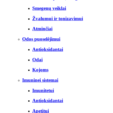
Smegenų veiklai
Žvalumui ir tonizavimui
Atminčiai
Odos puoselėjimui
Antioksidantai
Odai
Kojoms
Imuninei sistemai
Imunitetui
Antioksidantai
Apetitui