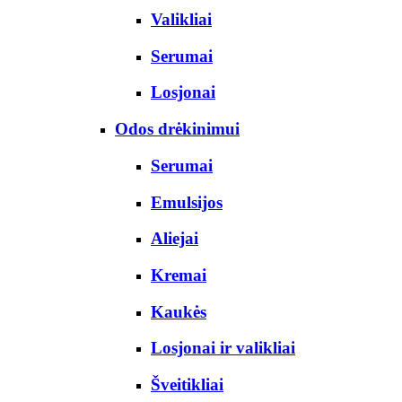
Valikliai
Serumai
Losjonai
Odos drėkinimui
Serumai
Emulsijos
Aliejai
Kremai
Kaukės
Losjonai ir valikliai
Šveitikliai