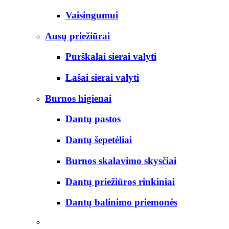
Vaisingumui
Ausų priežiūrai
Purškalai sierai valyti
Lašai sierai valyti
Burnos higienai
Dantų pastos
Dantų šepetėliai
Burnos skalavimo skysčiai
Dantų priežiūros rinkiniai
Dantų balinimo priemonės