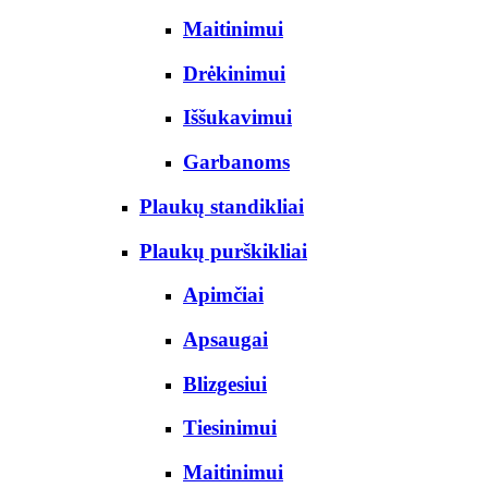
Maitinimui
Drėkinimui
Iššukavimui
Garbanoms
Plaukų standikliai
Plaukų purškikliai
Apimčiai
Apsaugai
Blizgesiui
Tiesinimui
Maitinimui