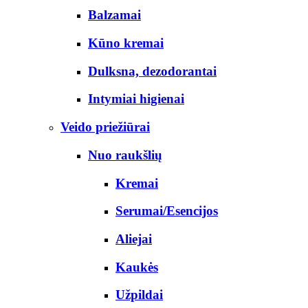
Balzamai
Kūno kremai
Dulksna, dezodorantai
Intymiai higienai
Veido priežiūrai
Nuo raukšlių
Kremai
Serumai/Esencijos
Aliejai
Kaukės
Užpildai