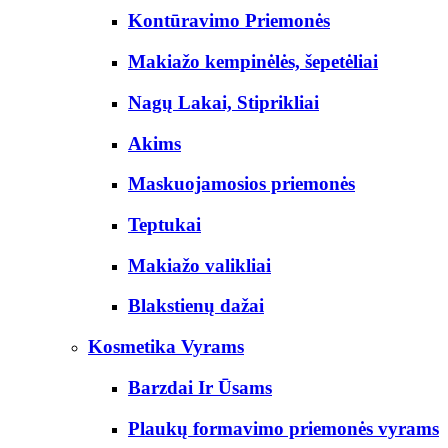
Kontūravimo Priemonės
Makiažo kempinėlės, šepetėliai
Nagų Lakai, Stiprikliai
Akims
Maskuojamosios priemonės
Teptukai
Makiažo valikliai
Blakstienų dažai
Kosmetika Vyrams
Barzdai Ir Ūsams
Plaukų formavimo priemonės vyrams