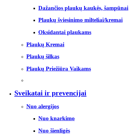
Dažančios plaukų kaukės, šampūnai
Plaukų šviesinimo milteliai/kremai
Oksidantai plaukams
Plaukų Kremai
Plaukų šilkas
Plaukų Priežiūra Vaikams
Sveikatai ir prevencijai
Nuo alergijos
Nuo knarkimo
Nuo šienligės