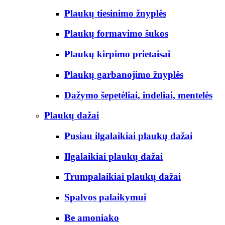
Plaukų tiesinimo žnyplės
Plaukų formavimo šukos
Plaukų kirpimo prietaisai
Plaukų garbanojimo žnyplės
Dažymo šepetėliai, indeliai, mentelės
Plaukų dažai
Pusiau ilgalaikiai plaukų dažai
Ilgalaikiai plaukų dažai
Trumpalaikiai plaukų dažai
Spalvos palaikymui
Be amoniako