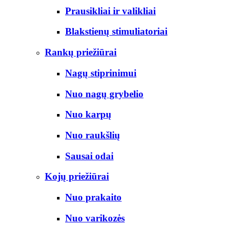
Prausikliai ir valikliai
Blakstienų stimuliatoriai
Rankų priežiūrai
Nagų stiprinimui
Nuo nagų grybelio
Nuo karpų
Nuo raukšlių
Sausai odai
Kojų priežiūrai
Nuo prakaito
Nuo varikozės