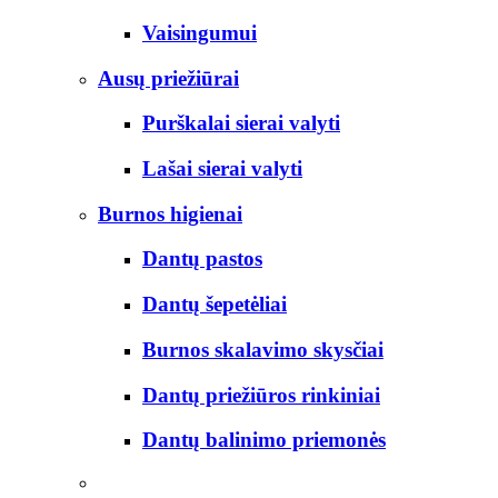
Vaisingumui
Ausų priežiūrai
Purškalai sierai valyti
Lašai sierai valyti
Burnos higienai
Dantų pastos
Dantų šepetėliai
Burnos skalavimo skysčiai
Dantų priežiūros rinkiniai
Dantų balinimo priemonės