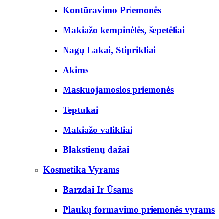
Kontūravimo Priemonės
Makiažo kempinėlės, šepetėliai
Nagų Lakai, Stiprikliai
Akims
Maskuojamosios priemonės
Teptukai
Makiažo valikliai
Blakstienų dažai
Kosmetika Vyrams
Barzdai Ir Ūsams
Plaukų formavimo priemonės vyrams