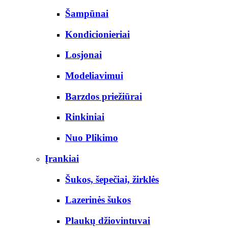
Šampūnai
Kondicionieriai
Losjonai
Modeliavimui
Barzdos priežiūrai
Rinkiniai
Nuo Plikimo
Įrankiai
Šukos, šepečiai, žirklės
Lazerinės šukos
Plaukų džiovintuvai