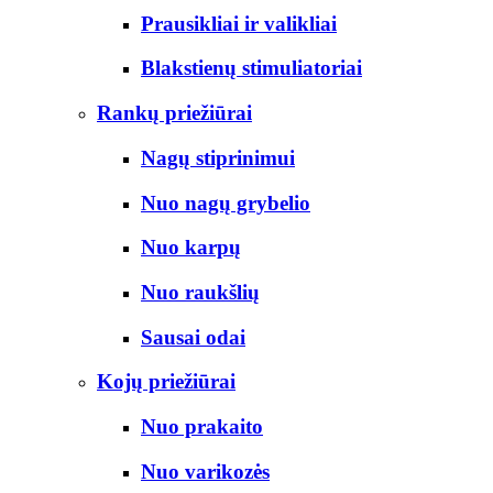
Prausikliai ir valikliai
Blakstienų stimuliatoriai
Rankų priežiūrai
Nagų stiprinimui
Nuo nagų grybelio
Nuo karpų
Nuo raukšlių
Sausai odai
Kojų priežiūrai
Nuo prakaito
Nuo varikozės