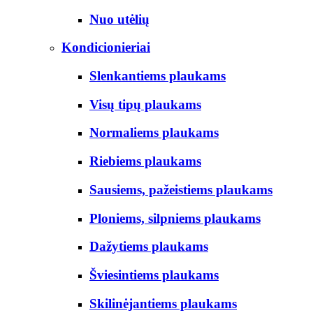
Nuo utėlių
Kondicionieriai
Slenkantiems plaukams
Visų tipų plaukams
Normaliems plaukams
Riebiems plaukams
Sausiems, pažeistiems plaukams
Ploniems, silpniems plaukams
Dažytiems plaukams
Šviesintiems plaukams
Skilinėjantiems plaukams