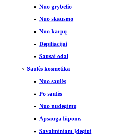
Nuo grybelio
Nuo skausmo
Nuo karpų
Depiliacijai
Sausai odai
Saulės kosmetika
Nuo saulės
Po saulės
Nuo nudegimų
Apsauga lūpoms
Savaiminiam Įdegiui