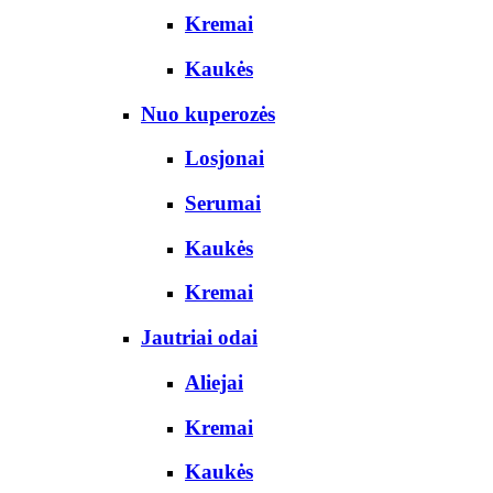
Kremai
Kaukės
Nuo kuperozės
Losjonai
Serumai
Kaukės
Kremai
Jautriai odai
Aliejai
Kremai
Kaukės