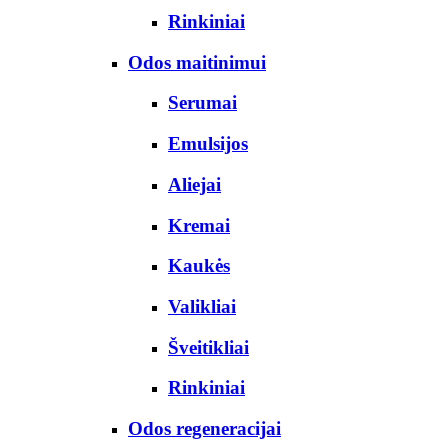
Rinkiniai
Odos maitinimui
Serumai
Emulsijos
Aliejai
Kremai
Kaukės
Valikliai
Šveitikliai
Rinkiniai
Odos regeneracijai