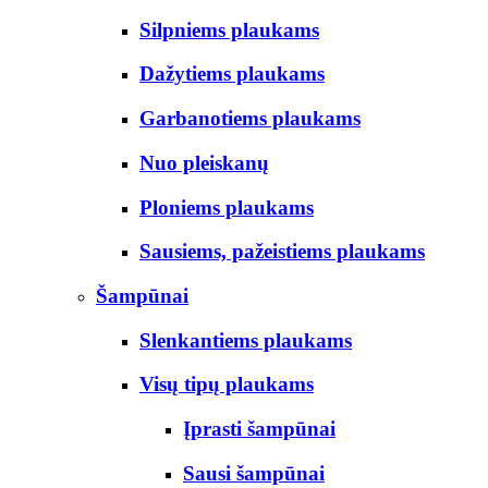
Silpniems plaukams
Dažytiems plaukams
Garbanotiems plaukams
Nuo pleiskanų
Ploniems plaukams
Sausiems, pažeistiems plaukams
Šampūnai
Slenkantiems plaukams
Visų tipų plaukams
Įprasti šampūnai
Sausi šampūnai