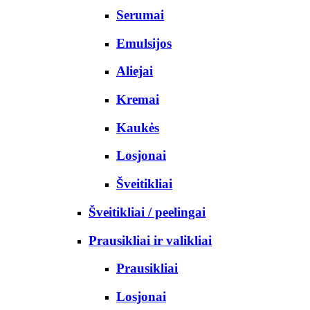
Serumai
Emulsijos
Aliejai
Kremai
Kaukės
Losjonai
Šveitikliai
Šveitikliai / peelingai
Prausikliai ir valikliai
Prausikliai
Losjonai