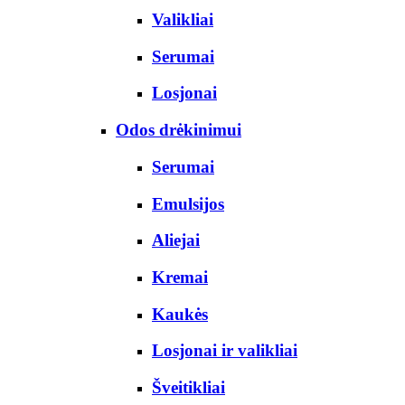
Valikliai
Serumai
Losjonai
Odos drėkinimui
Serumai
Emulsijos
Aliejai
Kremai
Kaukės
Losjonai ir valikliai
Šveitikliai