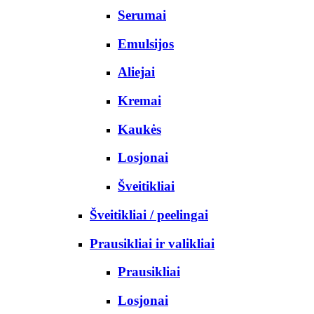
Serumai
Emulsijos
Aliejai
Kremai
Kaukės
Losjonai
Šveitikliai
Šveitikliai / peelingai
Prausikliai ir valikliai
Prausikliai
Losjonai