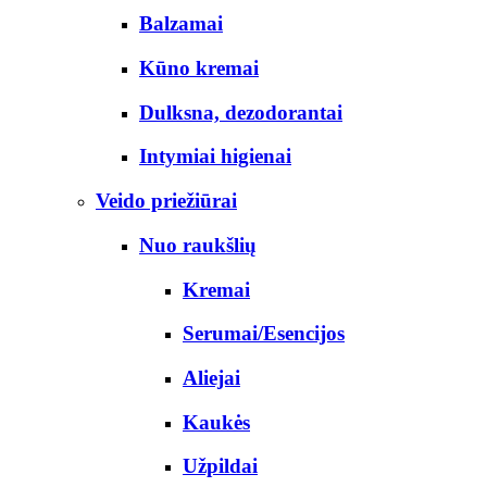
Balzamai
Kūno kremai
Dulksna, dezodorantai
Intymiai higienai
Veido priežiūrai
Nuo raukšlių
Kremai
Serumai/Esencijos
Aliejai
Kaukės
Užpildai