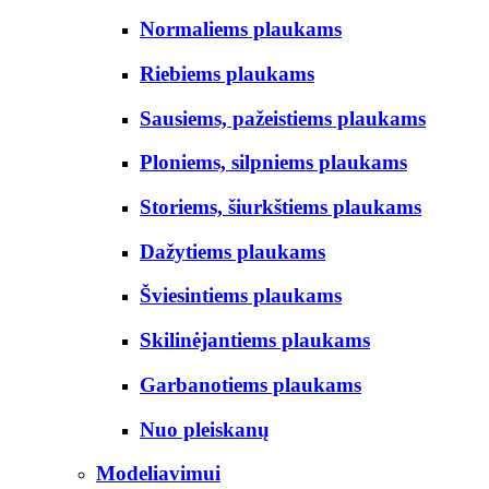
Normaliems plaukams
Riebiems plaukams
Sausiems, pažeistiems plaukams
Ploniems, silpniems plaukams
Storiems, šiurkštiems plaukams
Dažytiems plaukams
Šviesintiems plaukams
Skilinėjantiems plaukams
Garbanotiems plaukams
Nuo pleiskanų
Modeliavimui