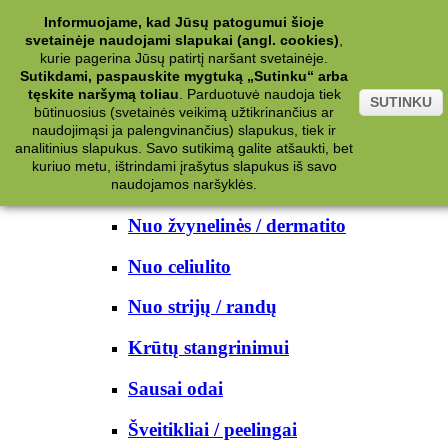
Kategorijos
Informuojame, kad Jūsų patogumui šioje
svetainėje naudojami slapukai (angl. cookies)
,
Kosmetika
kurie pagerina Jūsų patirtį naršant svetainėje.
Sutikdami, paspauskite mygtuką „Sutinku“ arba
tęskite naršymą toliau
.
Parduotuvė naudoja tiek
Kūno priežiūrai
SUTINKU
būtinuosius (svetainės veikimą užtikrinančius ar
naudojimąsi ja palengvinančius) slapukus, tiek ir
Nuo prakaito
analitinius slapukus. Savo sutikimą galite atšaukti, bet
kuriuo metu, ištrindami įrašytus slapukus iš savo
Kūno prausikliai
naudojamos naršyklės.
Nuo žvynelinės / dermatito
Nuo celiulito
Nuo strijų / randų
Krūtų stangrinimui
Sausai odai
Šveitikliai / peelingai