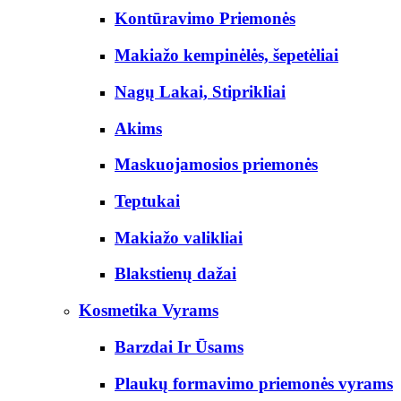
Kontūravimo Priemonės
Makiažo kempinėlės, šepetėliai
Nagų Lakai, Stiprikliai
Akims
Maskuojamosios priemonės
Teptukai
Makiažo valikliai
Blakstienų dažai
Kosmetika Vyrams
Barzdai Ir Ūsams
Plaukų formavimo priemonės vyrams