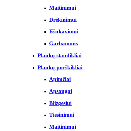
Maitinimui
Drėkinimui
Iššukavimui
Garbanoms
Plaukų standikliai
Plaukų purškikliai
Apimčiai
Apsaugai
Blizgesiui
Tiesinimui
Maitinimui