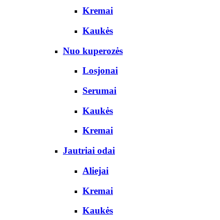
Kremai
Kaukės
Nuo kuperozės
Losjonai
Serumai
Kaukės
Kremai
Jautriai odai
Aliejai
Kremai
Kaukės