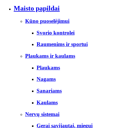
Maisto papildai
Kūno puoselėjimui
Svorio kontrolei
Raumenims ir sportui
Plaukams ir kaulams
Plaukams
Nagams
Sanariams
Kaulams
Nervų sistemai
Gerai savijautai, miegui