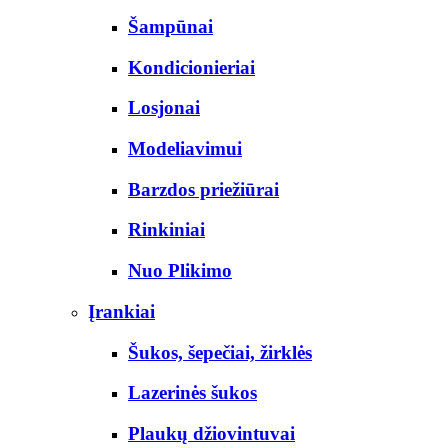
Šampūnai
Kondicionieriai
Losjonai
Modeliavimui
Barzdos priežiūrai
Rinkiniai
Nuo Plikimo
Įrankiai
Šukos, šepečiai, žirklės
Lazerinės šukos
Plaukų džiovintuvai