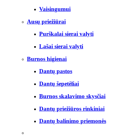
Vaisingumui
Ausų priežiūrai
Purškalai sierai valyti
Lašai sierai valyti
Burnos higienai
Dantų pastos
Dantų šepetėliai
Burnos skalavimo skysčiai
Dantų priežiūros rinkiniai
Dantų balinimo priemonės