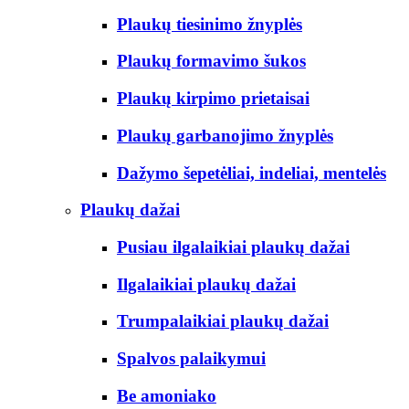
Plaukų tiesinimo žnyplės
Plaukų formavimo šukos
Plaukų kirpimo prietaisai
Plaukų garbanojimo žnyplės
Dažymo šepetėliai, indeliai, mentelės
Plaukų dažai
Pusiau ilgalaikiai plaukų dažai
Ilgalaikiai plaukų dažai
Trumpalaikiai plaukų dažai
Spalvos palaikymui
Be amoniako