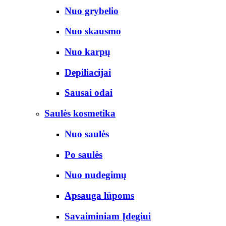
Nuo grybelio
Nuo skausmo
Nuo karpų
Depiliacijai
Sausai odai
Saulės kosmetika
Nuo saulės
Po saulės
Nuo nudegimų
Apsauga lūpoms
Savaiminiam Įdegiui