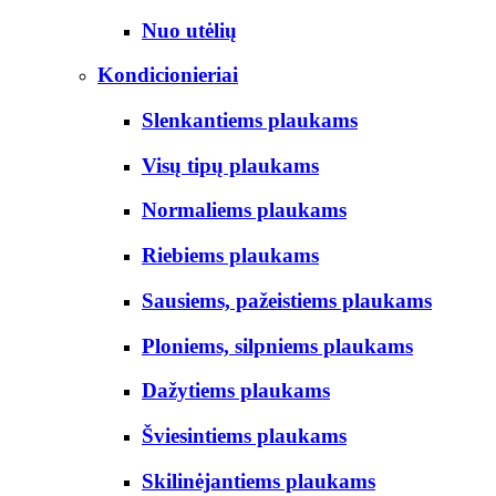
Nuo utėlių
Kondicionieriai
Slenkantiems plaukams
Visų tipų plaukams
Normaliems plaukams
Riebiems plaukams
Sausiems, pažeistiems plaukams
Ploniems, silpniems plaukams
Dažytiems plaukams
Šviesintiems plaukams
Skilinėjantiems plaukams