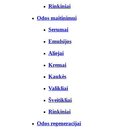
Rinkiniai
Odos maitinimui
Serumai
Emulsijos
Aliejai
Kremai
Kaukės
Valikliai
Šveitikliai
Rinkiniai
Odos regeneracijai