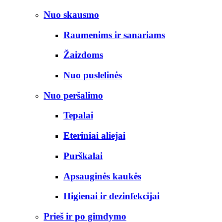
Nuo skausmo
Raumenims ir sanariams
Žaizdoms
Nuo puslelinės
Nuo peršalimo
Tepalai
Eteriniai aliejai
Purškalai
Apsauginės kaukės
Higienai ir dezinfekcijai
Prieš ir po gimdymo