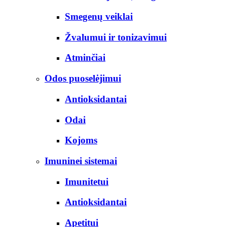
Smegenų veiklai
Žvalumui ir tonizavimui
Atminčiai
Odos puoselėjimui
Antioksidantai
Odai
Kojoms
Imuninei sistemai
Imunitetui
Antioksidantai
Apetitui