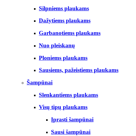
Silpniems plaukams
Dažytiems plaukams
Garbanotiems plaukams
Nuo pleiskanų
Ploniems plaukams
Sausiems, pažeistiems plaukams
Šampūnai
Slenkantiems plaukams
Visų tipų plaukams
Įprasti šampūnai
Sausi šampūnai