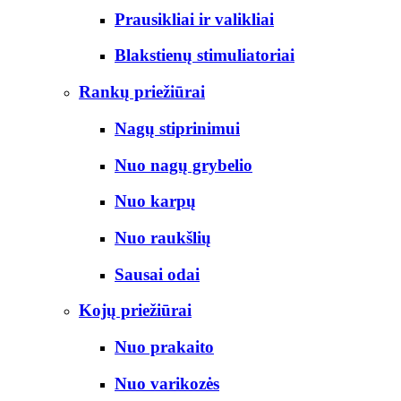
Prausikliai ir valikliai
Blakstienų stimuliatoriai
Rankų priežiūrai
Nagų stiprinimui
Nuo nagų grybelio
Nuo karpų
Nuo raukšlių
Sausai odai
Kojų priežiūrai
Nuo prakaito
Nuo varikozės