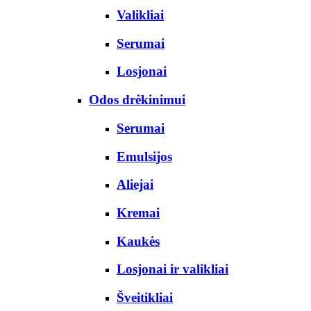
Valikliai
Serumai
Losjonai
Odos drėkinimui
Serumai
Emulsijos
Aliejai
Kremai
Kaukės
Losjonai ir valikliai
Šveitikliai