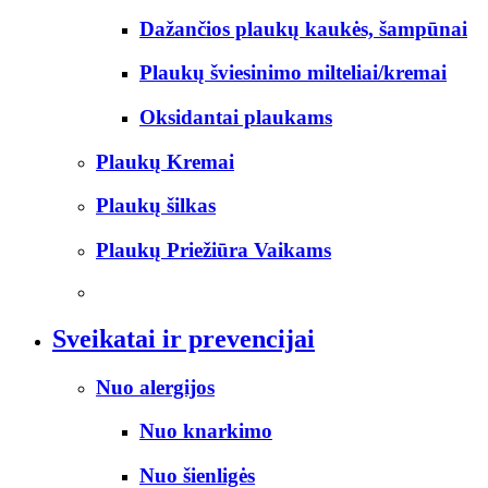
Dažančios plaukų kaukės, šampūnai
Plaukų šviesinimo milteliai/kremai
Oksidantai plaukams
Plaukų Kremai
Plaukų šilkas
Plaukų Priežiūra Vaikams
Sveikatai ir prevencijai
Nuo alergijos
Nuo knarkimo
Nuo šienligės