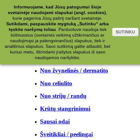
Kategorijos
Informuojame, kad Jūsų patogumui šioje
svetainėje naudojami slapukai (angl. cookies)
,
Kosmetika
kurie pagerina Jūsų patirtį naršant svetainėje.
Sutikdami, paspauskite mygtuką „Sutinku“ arba
tęskite naršymą toliau
.
Parduotuvė naudoja tiek
Kūno priežiūrai
SUTINKU
būtinuosius (svetainės veikimą užtikrinančius ar
naudojimąsi ja palengvinančius) slapukus, tiek ir
Nuo prakaito
analitinius slapukus. Savo sutikimą galite atšaukti, bet
kuriuo metu, ištrindami įrašytus slapukus iš savo
Kūno prausikliai
naudojamos naršyklės.
Nuo žvynelinės / dermatito
Nuo celiulito
Nuo strijų / randų
Krūtų stangrinimui
Sausai odai
Šveitikliai / peelingai