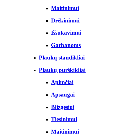
Maitinimui
Drėkinimui
Iššukavimui
Garbanoms
Plaukų standikliai
Plaukų purškikliai
Apimčiai
Apsaugai
Blizgesiui
Tiesinimui
Maitinimui