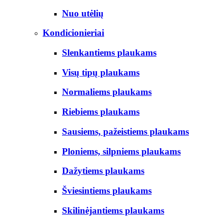
Nuo utėlių
Kondicionieriai
Slenkantiems plaukams
Visų tipų plaukams
Normaliems plaukams
Riebiems plaukams
Sausiems, pažeistiems plaukams
Ploniems, silpniems plaukams
Dažytiems plaukams
Šviesintiems plaukams
Skilinėjantiems plaukams