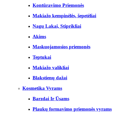
Kontūravimo Priemonės
Makiažo kempinėlės, šepetėliai
Nagų Lakai, Stiprikliai
Akims
Maskuojamosios priemonės
Teptukai
Makiažo valikliai
Blakstienų dažai
Kosmetika Vyrams
Barzdai Ir Ūsams
Plaukų formavimo priemonės vyrams