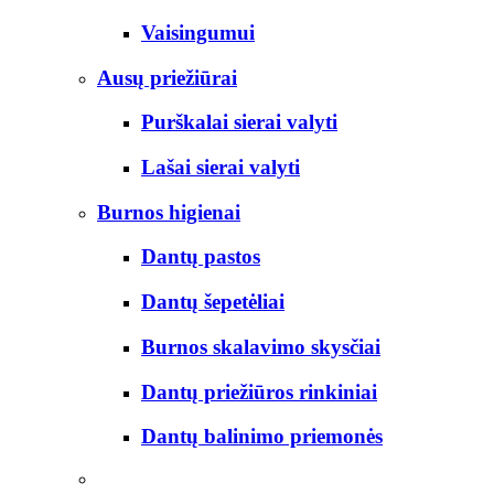
Vaisingumui
Ausų priežiūrai
Purškalai sierai valyti
Lašai sierai valyti
Burnos higienai
Dantų pastos
Dantų šepetėliai
Burnos skalavimo skysčiai
Dantų priežiūros rinkiniai
Dantų balinimo priemonės