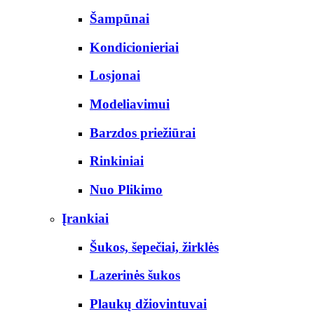
Šampūnai
Kondicionieriai
Losjonai
Modeliavimui
Barzdos priežiūrai
Rinkiniai
Nuo Plikimo
Įrankiai
Šukos, šepečiai, žirklės
Lazerinės šukos
Plaukų džiovintuvai