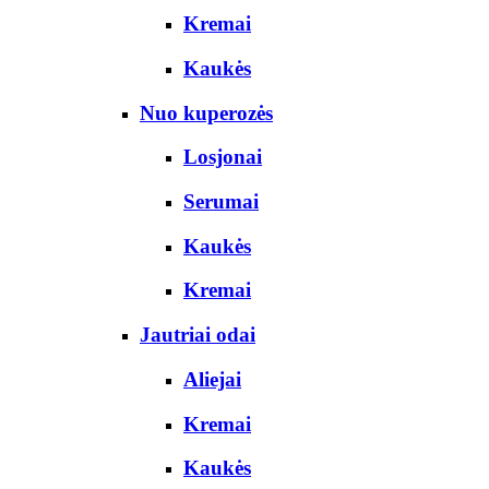
Kremai
Kaukės
Nuo kuperozės
Losjonai
Serumai
Kaukės
Kremai
Jautriai odai
Aliejai
Kremai
Kaukės