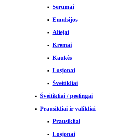
Serumai
Emulsijos
Aliejai
Kremai
Kaukės
Losjonai
Šveitikliai
Šveitikliai / peelingai
Prausikliai ir valikliai
Prausikliai
Losjonai