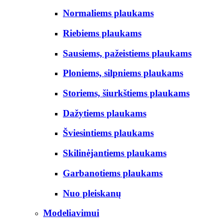
Normaliems plaukams
Riebiems plaukams
Sausiems, pažeistiems plaukams
Ploniems, silpniems plaukams
Storiems, šiurkštiems plaukams
Dažytiems plaukams
Šviesintiems plaukams
Skilinėjantiems plaukams
Garbanotiems plaukams
Nuo pleiskanų
Modeliavimui