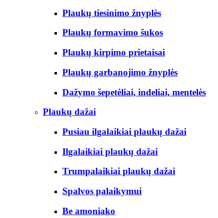
Plaukų tiesinimo žnyplės
Plaukų formavimo šukos
Plaukų kirpimo prietaisai
Plaukų garbanojimo žnyplės
Dažymo šepetėliai, indeliai, mentelės
Plaukų dažai
Pusiau ilgalaikiai plaukų dažai
Ilgalaikiai plaukų dažai
Trumpalaikiai plaukų dažai
Spalvos palaikymui
Be amoniako