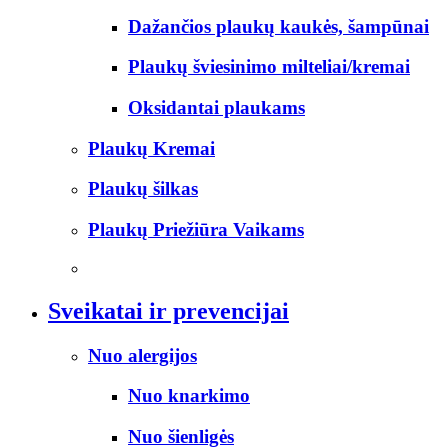
Dažančios plaukų kaukės, šampūnai
Plaukų šviesinimo milteliai/kremai
Oksidantai plaukams
Plaukų Kremai
Plaukų šilkas
Plaukų Priežiūra Vaikams
Sveikatai ir prevencijai
Nuo alergijos
Nuo knarkimo
Nuo šienligės