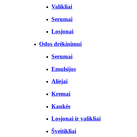
Valikliai
Serumai
Losjonai
Odos drėkinimui
Serumai
Emulsijos
Aliejai
Kremai
Kaukės
Losjonai ir valikliai
Šveitikliai