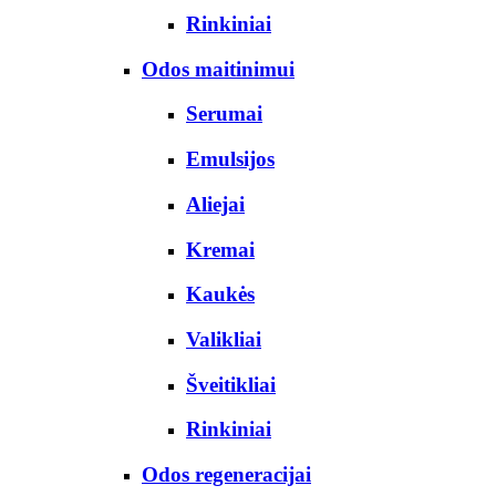
Rinkiniai
Odos maitinimui
Serumai
Emulsijos
Aliejai
Kremai
Kaukės
Valikliai
Šveitikliai
Rinkiniai
Odos regeneracijai