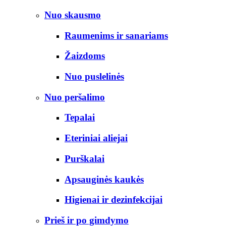
Nuo skausmo
Raumenims ir sanariams
Žaizdoms
Nuo puslelinės
Nuo peršalimo
Tepalai
Eteriniai aliejai
Purškalai
Apsauginės kaukės
Higienai ir dezinfekcijai
Prieš ir po gimdymo