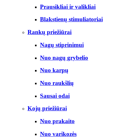
Prausikliai ir valikliai
Blakstienų stimuliatoriai
Rankų priežiūrai
Nagų stiprinimui
Nuo nagų grybelio
Nuo karpų
Nuo raukšlių
Sausai odai
Kojų priežiūrai
Nuo prakaito
Nuo varikozės