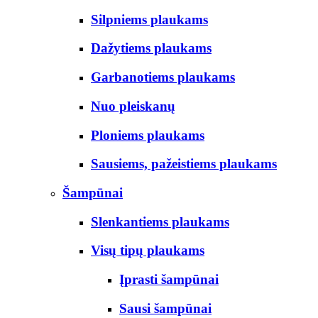
Silpniems plaukams
Dažytiems plaukams
Garbanotiems plaukams
Nuo pleiskanų
Ploniems plaukams
Sausiems, pažeistiems plaukams
Šampūnai
Slenkantiems plaukams
Visų tipų plaukams
Įprasti šampūnai
Sausi šampūnai