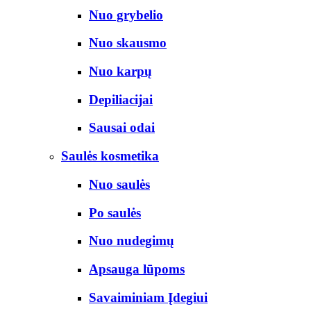
Nuo grybelio
Nuo skausmo
Nuo karpų
Depiliacijai
Sausai odai
Saulės kosmetika
Nuo saulės
Po saulės
Nuo nudegimų
Apsauga lūpoms
Savaiminiam Įdegiui