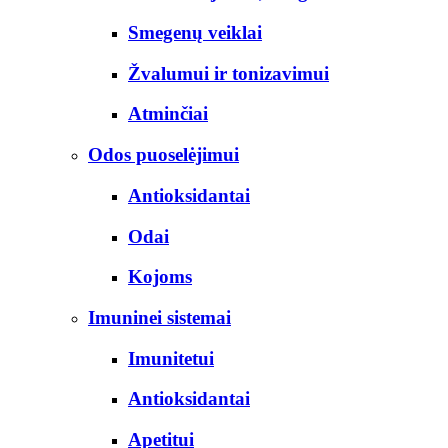
Smegenų veiklai
Žvalumui ir tonizavimui
Atminčiai
Odos puoselėjimui
Antioksidantai
Odai
Kojoms
Imuninei sistemai
Imunitetui
Antioksidantai
Apetitui