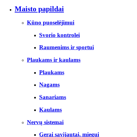
Maisto papildai
Kūno puoselėjimui
Svorio kontrolei
Raumenims ir sportui
Plaukams ir kaulams
Plaukams
Nagams
Sanariams
Kaulams
Nervų sistemai
Gerai savijautai, miegui