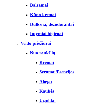
Balzamai
Kūno kremai
Dulksna, dezodorantai
Intymiai higienai
Veido priežiūrai
Nuo raukšlių
Kremai
Serumai/Esencijos
Aliejai
Kaukės
Užpildai