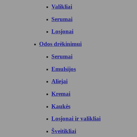
Valikliai
Serumai
Losjonai
Odos drėkinimui
Serumai
Emulsijos
Aliejai
Kremai
Kaukės
Losjonai ir valikliai
Šveitikliai