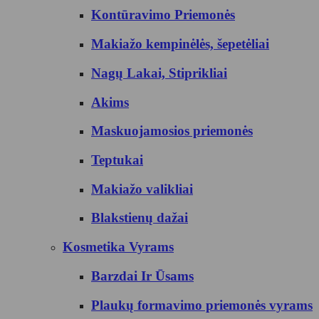
Kontūravimo Priemonės
Makiažo kempinėlės, šepetėliai
Nagų Lakai, Stiprikliai
Akims
Maskuojamosios priemonės
Teptukai
Makiažo valikliai
Blakstienų dažai
Kosmetika Vyrams
Barzdai Ir Ūsams
Plaukų formavimo priemonės vyrams