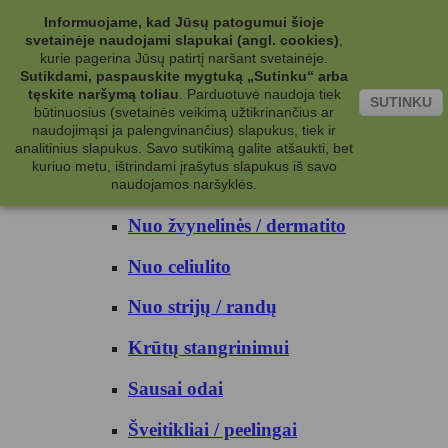
Kategorijos
Informuojame, kad Jūsų patogumui šioje
svetainėje naudojami slapukai (angl. cookies)
,
Kosmetika
kurie pagerina Jūsų patirtį naršant svetainėje.
Sutikdami, paspauskite mygtuką „Sutinku“ arba
tęskite naršymą toliau
.
Parduotuvė naudoja tiek
Kūno priežiūrai
SUTINKU
būtinuosius (svetainės veikimą užtikrinančius ar
naudojimąsi ja palengvinančius) slapukus, tiek ir
Nuo prakaito
analitinius slapukus. Savo sutikimą galite atšaukti, bet
kuriuo metu, ištrindami įrašytus slapukus iš savo
Kūno prausikliai
naudojamos naršyklės.
Nuo žvynelinės / dermatito
Nuo celiulito
Nuo strijų / randų
Krūtų stangrinimui
Sausai odai
Šveitikliai / peelingai