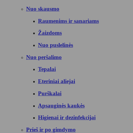
Nuo skausmo
Raumenims ir sanariams
Žaizdoms
Nuo puslelinės
Nuo peršalimo
Tepalai
Eteriniai aliejai
Purškalai
Apsauginės kaukės
Higienai ir dezinfekcijai
Prieš ir po gimdymo