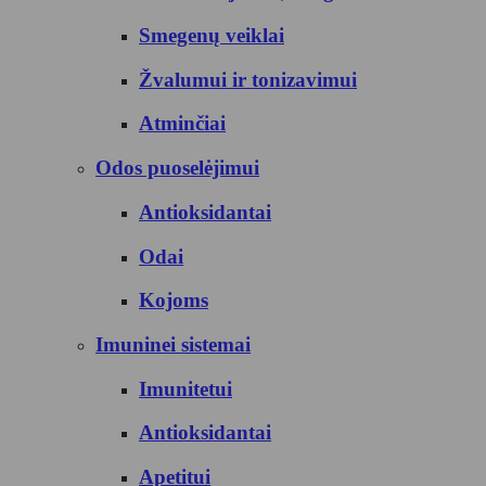
Smegenų veiklai
Žvalumui ir tonizavimui
Atminčiai
Odos puoselėjimui
Antioksidantai
Odai
Kojoms
Imuninei sistemai
Imunitetui
Antioksidantai
Apetitui