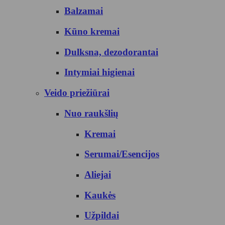
Balzamai
Kūno kremai
Dulksna, dezodorantai
Intymiai higienai
Veido priežiūrai
Nuo raukšlių
Kremai
Serumai/Esencijos
Aliejai
Kaukės
Užpildai