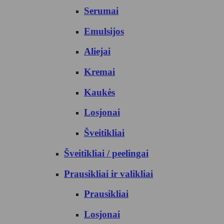
Serumai
Emulsijos
Aliejai
Kremai
Kaukės
Losjonai
Šveitikliai
Šveitikliai / peelingai
Prausikliai ir valikliai
Prausikliai
Losjonai