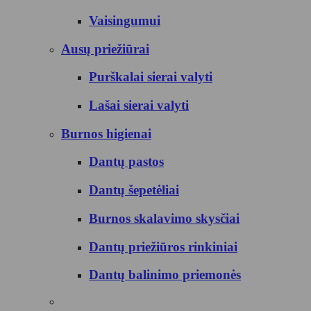
Vaisingumui
Ausų priežiūrai
Purškalai sierai valyti
Lašai sierai valyti
Burnos higienai
Dantų pastos
Dantų šepetėliai
Burnos skalavimo skysčiai
Dantų priežiūros rinkiniai
Dantų balinimo priemonės