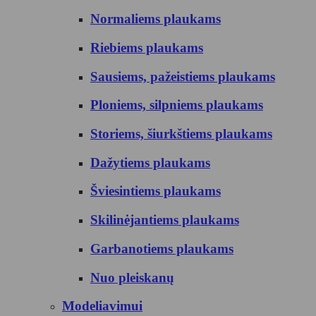
Normaliems plaukams
Riebiems plaukams
Sausiems, pažeistiems plaukams
Ploniems, silpniems plaukams
Storiems, šiurkštiems plaukams
Dažytiems plaukams
Šviesintiems plaukams
Skilinėjantiems plaukams
Garbanotiems plaukams
Nuo pleiskanų
Modeliavimui