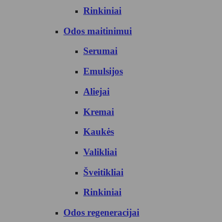
Rinkiniai
Odos maitinimui
Serumai
Emulsijos
Aliejai
Kremai
Kaukės
Valikliai
Šveitikliai
Rinkiniai
Odos regeneracijai