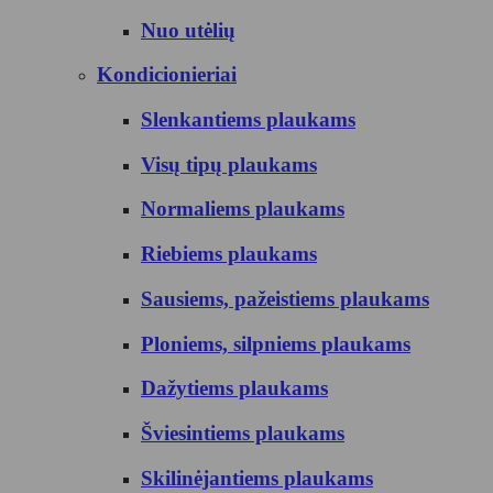
Nuo utėlių
Kondicionieriai
Slenkantiems plaukams
Visų tipų plaukams
Normaliems plaukams
Riebiems plaukams
Sausiems, pažeistiems plaukams
Ploniems, silpniems plaukams
Dažytiems plaukams
Šviesintiems plaukams
Skilinėjantiems plaukams