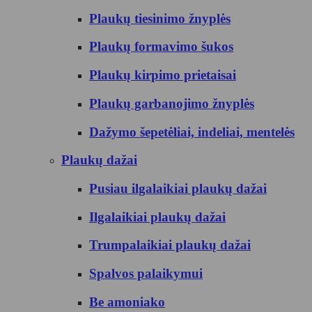
Plaukų tiesinimo žnyplės
Plaukų formavimo šukos
Plaukų kirpimo prietaisai
Plaukų garbanojimo žnyplės
Dažymo šepetėliai, indeliai, mentelės
Plaukų dažai
Pusiau ilgalaikiai plaukų dažai
Ilgalaikiai plaukų dažai
Trumpalaikiai plaukų dažai
Spalvos palaikymui
Be amoniako