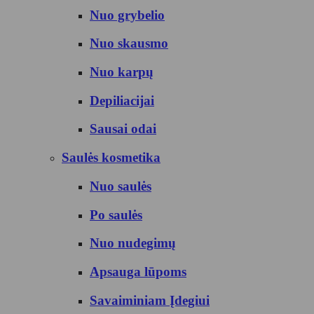
Nuo grybelio
Nuo skausmo
Nuo karpų
Depiliacijai
Sausai odai
Saulės kosmetika
Nuo saulės
Po saulės
Nuo nudegimų
Apsauga lūpoms
Savaiminiam Įdegiui