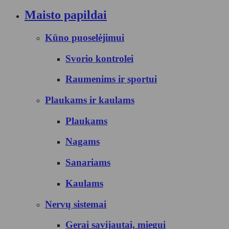
Maisto papildai
Kūno puoselėjimui
Svorio kontrolei
Raumenims ir sportui
Plaukams ir kaulams
Plaukams
Nagams
Sanariams
Kaulams
Nervų sistemai
Gerai savijautai, miegui