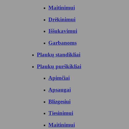
Maitinimui
Drėkinimui
Iššukavimui
Garbanoms
Plaukų standikliai
Plaukų purškikliai
Apimčiai
Apsaugai
Blizgesiui
Tiesinimui
Maitinimui