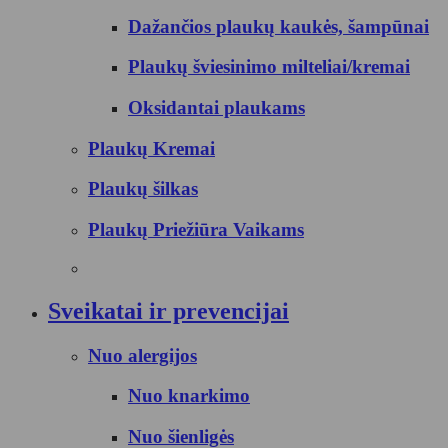
Dažančios plaukų kaukės, šampūnai
Plaukų šviesinimo milteliai/kremai
Oksidantai plaukams
Plaukų Kremai
Plaukų šilkas
Plaukų Priežiūra Vaikams
Sveikatai ir prevencijai
Nuo alergijos
Nuo knarkimo
Nuo šienligės