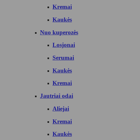
Kremai
Kaukės
Nuo kuperozės
Losjonai
Serumai
Kaukės
Kremai
Jautriai odai
Aliejai
Kremai
Kaukės