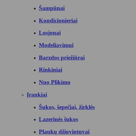
Šampūnai
Kondicionieriai
Losjonai
Modeliavimui
Barzdos priežiūrai
Rinkiniai
Nuo Plikimo
Įrankiai
Šukos, šepečiai, žirklės
Lazerinės šukos
Plaukų džiovintuvai