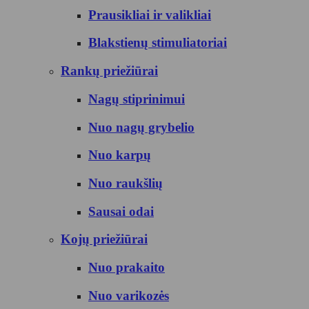
Prausikliai ir valikliai
Blakstienų stimuliatoriai
Rankų priežiūrai
Nagų stiprinimui
Nuo nagų grybelio
Nuo karpų
Nuo raukšlių
Sausai odai
Kojų priežiūrai
Nuo prakaito
Nuo varikozės