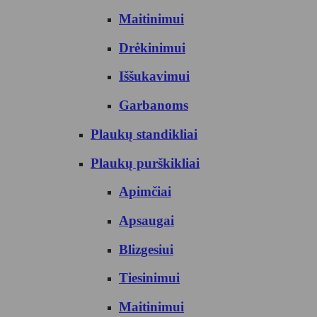
Maitinimui
Drėkinimui
Iššukavimui
Garbanoms
Plaukų standikliai
Plaukų purškikliai
Apimčiai
Apsaugai
Blizgesiui
Tiesinimui
Maitinimui