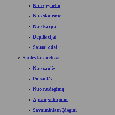
Nuo grybelio
Nuo skausmo
Nuo karpų
Depiliacijai
Sausai odai
Saulės kosmetika
Nuo saulės
Po saulės
Nuo nudegimų
Apsauga lūpoms
Savaiminiam Įdegiui