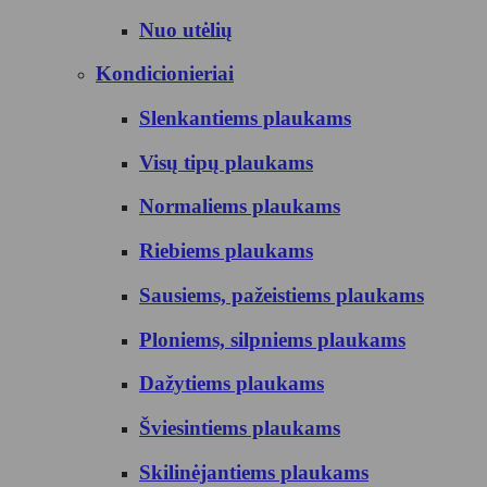
Nuo utėlių
Kondicionieriai
Slenkantiems plaukams
Visų tipų plaukams
Normaliems plaukams
Riebiems plaukams
Sausiems, pažeistiems plaukams
Ploniems, silpniems plaukams
Dažytiems plaukams
Šviesintiems plaukams
Skilinėjantiems plaukams