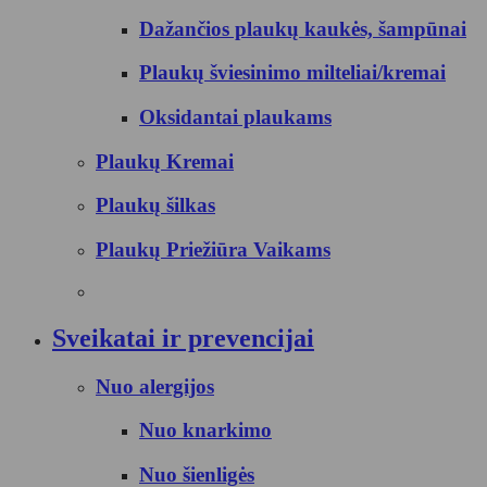
Dažančios plaukų kaukės, šampūnai
Plaukų šviesinimo milteliai/kremai
Oksidantai plaukams
Plaukų Kremai
Plaukų šilkas
Plaukų Priežiūra Vaikams
Sveikatai ir prevencijai
Nuo alergijos
Nuo knarkimo
Nuo šienligės