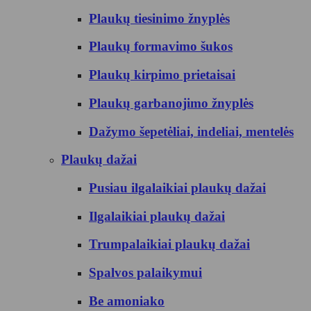
Plaukų tiesinimo žnyplės
Plaukų formavimo šukos
Plaukų kirpimo prietaisai
Plaukų garbanojimo žnyplės
Dažymo šepetėliai, indeliai, mentelės
Plaukų dažai
Pusiau ilgalaikiai plaukų dažai
Ilgalaikiai plaukų dažai
Trumpalaikiai plaukų dažai
Spalvos palaikymui
Be amoniako