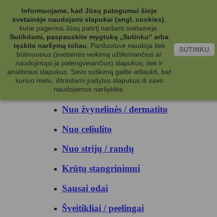
Kategorijos
Informuojame, kad Jūsų patogumui šioje
svetainėje naudojami slapukai (angl. cookies)
,
Kosmetika
kurie pagerina Jūsų patirtį naršant svetainėje.
Sutikdami, paspauskite mygtuką „Sutinku“ arba
tęskite naršymą toliau
.
Parduotuvė naudoja tiek
Kūno priežiūrai
SUTINKU
būtinuosius (svetainės veikimą užtikrinančius ar
naudojimąsi ja palengvinančius) slapukus, tiek ir
Nuo prakaito
analitinius slapukus. Savo sutikimą galite atšaukti, bet
kuriuo metu, ištrindami įrašytus slapukus iš savo
Kūno prausikliai
naudojamos naršyklės.
Nuo žvynelinės / dermatito
Nuo celiulito
Nuo strijų / randų
Krūtų stangrinimui
Sausai odai
Šveitikliai / peelingai