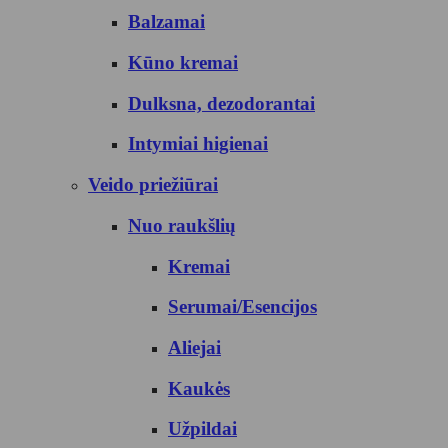
Balzamai
Kūno kremai
Dulksna, dezodorantai
Intymiai higienai
Veido priežiūrai
Nuo raukšlių
Kremai
Serumai/Esencijos
Aliejai
Kaukės
Užpildai