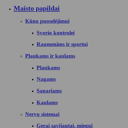
Maisto papildai
Kūno puoselėjimui
Svorio kontrolei
Raumenims ir sportui
Plaukams ir kaulams
Plaukams
Nagams
Sanariams
Kaulams
Nervų sistemai
Gerai savijautai, miegui