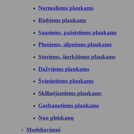
Normaliems plaukams
Riebiems plaukams
Sausiems, pažeistiems plaukams
Ploniems, silpniems plaukams
Storiems, šiurkštiems plaukams
Dažytiems plaukams
Šviesintiems plaukams
Skilinėjantiems plaukams
Garbanotiems plaukams
Nuo pleiskanų
Modeliavimui