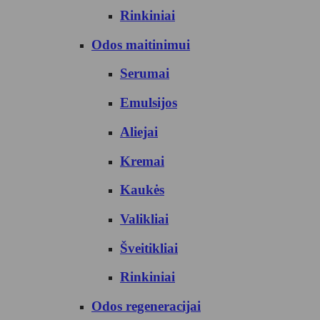
Rinkiniai
Odos maitinimui
Serumai
Emulsijos
Aliejai
Kremai
Kaukės
Valikliai
Šveitikliai
Rinkiniai
Odos regeneracijai