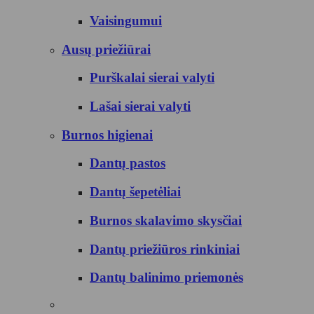
Vaisingumui
Ausų priežiūrai
Purškalai sierai valyti
Lašai sierai valyti
Burnos higienai
Dantų pastos
Dantų šepetėliai
Burnos skalavimo skysčiai
Dantų priežiūros rinkiniai
Dantų balinimo priemonės