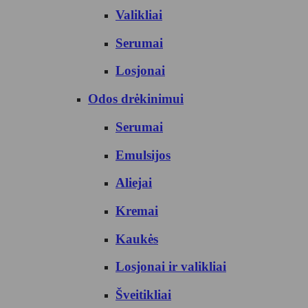
Valikliai
Serumai
Losjonai
Odos drėkinimui
Serumai
Emulsijos
Aliejai
Kremai
Kaukės
Losjonai ir valikliai
Šveitikliai