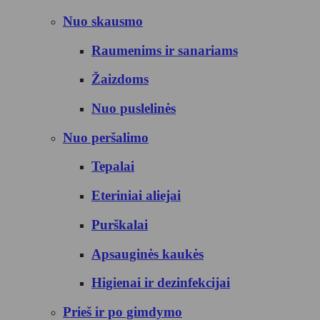
Nuo skausmo
Raumenims ir sanariams
Žaizdoms
Nuo puslelinės
Nuo peršalimo
Tepalai
Eteriniai aliejai
Purškalai
Apsauginės kaukės
Higienai ir dezinfekcijai
Prieš ir po gimdymo