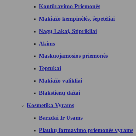
Kontūravimo Priemonės
Makiažo kempinėlės, šepetėliai
Nagų Lakai, Stiprikliai
Akims
Maskuojamosios priemonės
Teptukai
Makiažo valikliai
Blakstienų dažai
Kosmetika Vyrams
Barzdai Ir Ūsams
Plaukų formavimo priemonės vyrams