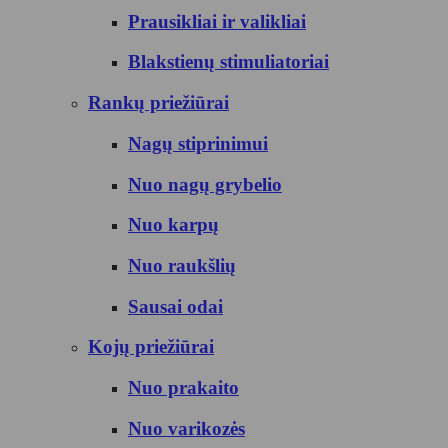
Prausikliai ir valikliai
Blakstienų stimuliatoriai
Rankų priežiūrai
Nagų stiprinimui
Nuo nagų grybelio
Nuo karpų
Nuo raukšlių
Sausai odai
Kojų priežiūrai
Nuo prakaito
Nuo varikozės