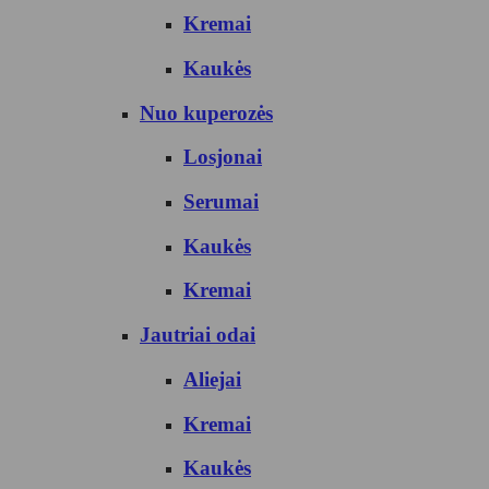
Kremai
Kaukės
Nuo kuperozės
Losjonai
Serumai
Kaukės
Kremai
Jautriai odai
Aliejai
Kremai
Kaukės