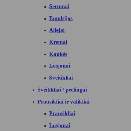
Serumai
Emulsijos
Aliejai
Kremai
Kaukės
Losjonai
Šveitikliai
Šveitikliai / peelingai
Prausikliai ir valikliai
Prausikliai
Losjonai