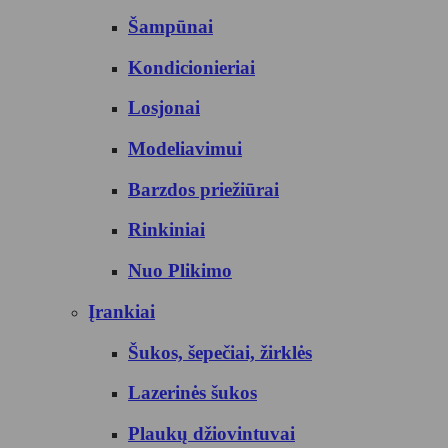
Šampūnai
Kondicionieriai
Losjonai
Modeliavimui
Barzdos priežiūrai
Rinkiniai
Nuo Plikimo
Įrankiai
Šukos, šepečiai, žirklės
Lazerinės šukos
Plaukų džiovintuvai