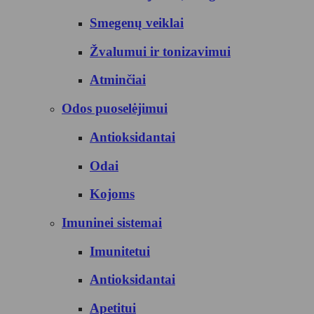
Smegenų veiklai
Žvalumui ir tonizavimui
Atminčiai
Odos puoselėjimui
Antioksidantai
Odai
Kojoms
Imuninei sistemai
Imunitetui
Antioksidantai
Apetitui