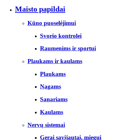
Maisto papildai
Kūno puoselėjimui
Svorio kontrolei
Raumenims ir sportui
Plaukams ir kaulams
Plaukams
Nagams
Sanariams
Kaulams
Nervų sistemai
Gerai savijautai, miegui