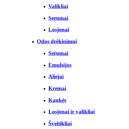
Valikliai
Serumai
Losjonai
Odos drėkinimui
Serumai
Emulsijos
Aliejai
Kremai
Kaukės
Losjonai ir valikliai
Šveitikliai