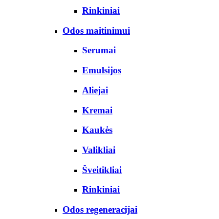
Rinkiniai
Odos maitinimui
Serumai
Emulsijos
Aliejai
Kremai
Kaukės
Valikliai
Šveitikliai
Rinkiniai
Odos regeneracijai