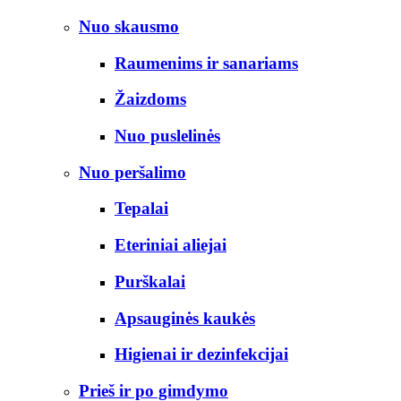
Nuo skausmo
Raumenims ir sanariams
Žaizdoms
Nuo puslelinės
Nuo peršalimo
Tepalai
Eteriniai aliejai
Purškalai
Apsauginės kaukės
Higienai ir dezinfekcijai
Prieš ir po gimdymo