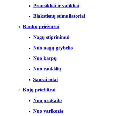
Prausikliai ir valikliai
Blakstienų stimuliatoriai
Rankų priežiūrai
Nagų stiprinimui
Nuo nagų grybelio
Nuo karpų
Nuo raukšlių
Sausai odai
Kojų priežiūrai
Nuo prakaito
Nuo varikozės