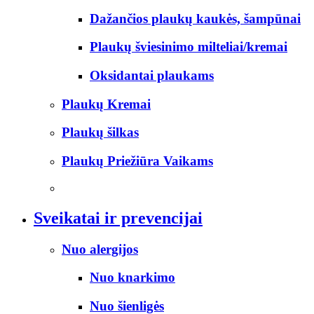
Dažančios plaukų kaukės, šampūnai
Plaukų šviesinimo milteliai/kremai
Oksidantai plaukams
Plaukų Kremai
Plaukų šilkas
Plaukų Priežiūra Vaikams
Sveikatai ir prevencijai
Nuo alergijos
Nuo knarkimo
Nuo šienligės