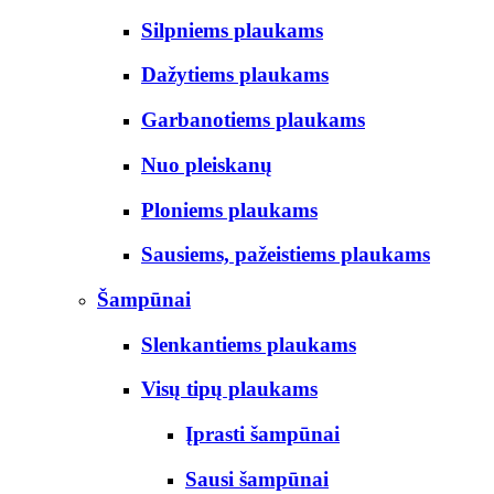
Silpniems plaukams
Dažytiems plaukams
Garbanotiems plaukams
Nuo pleiskanų
Ploniems plaukams
Sausiems, pažeistiems plaukams
Šampūnai
Slenkantiems plaukams
Visų tipų plaukams
Įprasti šampūnai
Sausi šampūnai