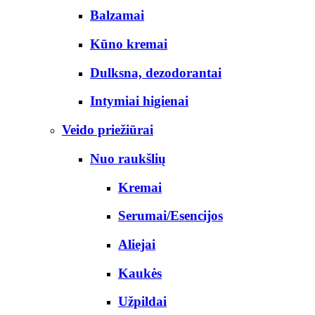
Balzamai
Kūno kremai
Dulksna, dezodorantai
Intymiai higienai
Veido priežiūrai
Nuo raukšlių
Kremai
Serumai/Esencijos
Aliejai
Kaukės
Užpildai