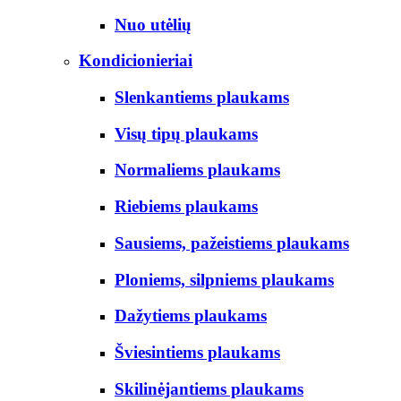
Nuo utėlių
Kondicionieriai
Slenkantiems plaukams
Visų tipų plaukams
Normaliems plaukams
Riebiems plaukams
Sausiems, pažeistiems plaukams
Ploniems, silpniems plaukams
Dažytiems plaukams
Šviesintiems plaukams
Skilinėjantiems plaukams