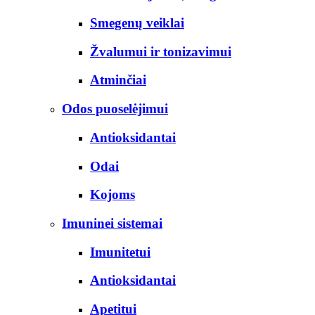
Smegenų veiklai
Žvalumui ir tonizavimui
Atminčiai
Odos puoselėjimui
Antioksidantai
Odai
Kojoms
Imuninei sistemai
Imunitetui
Antioksidantai
Apetitui