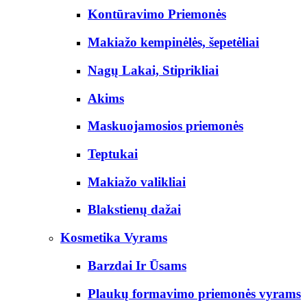
Kontūravimo Priemonės
Makiažo kempinėlės, šepetėliai
Nagų Lakai, Stiprikliai
Akims
Maskuojamosios priemonės
Teptukai
Makiažo valikliai
Blakstienų dažai
Kosmetika Vyrams
Barzdai Ir Ūsams
Plaukų formavimo priemonės vyrams