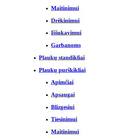
Maitinimui
Drėkinimui
Iššukavimui
Garbanoms
Plaukų standikliai
Plaukų purškikliai
Apimčiai
Apsaugai
Blizgesiui
Tiesinimui
Maitinimui