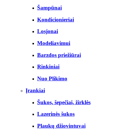
Šampūnai
Kondicionieriai
Losjonai
Modeliavimui
Barzdos priežiūrai
Rinkiniai
Nuo Plikimo
Įrankiai
Šukos, šepečiai, žirklės
Lazerinės šukos
Plaukų džiovintuvai