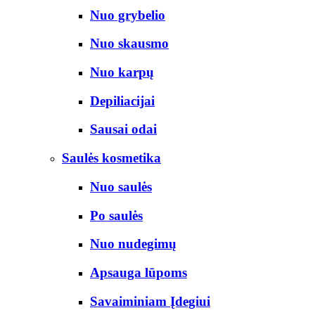
Nuo grybelio
Nuo skausmo
Nuo karpų
Depiliacijai
Sausai odai
Saulės kosmetika
Nuo saulės
Po saulės
Nuo nudegimų
Apsauga lūpoms
Savaiminiam Įdegiui