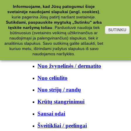
Kategorijos
Informuojame, kad Jūsų patogumui šioje
svetainėje naudojami slapukai (angl. cookies)
,
Kosmetika
kurie pagerina Jūsų patirtį naršant svetainėje.
Sutikdami, paspauskite mygtuką „Sutinku“ arba
tęskite naršymą toliau
.
Parduotuvė naudoja tiek
Kūno priežiūrai
SUTINKU
būtinuosius (svetainės veikimą užtikrinančius ar
naudojimąsi ja palengvinančius) slapukus, tiek ir
Nuo prakaito
analitinius slapukus. Savo sutikimą galite atšaukti, bet
kuriuo metu, ištrindami įrašytus slapukus iš savo
Kūno prausikliai
naudojamos naršyklės.
Nuo žvynelinės / dermatito
Nuo celiulito
Nuo strijų / randų
Krūtų stangrinimui
Sausai odai
Šveitikliai / peelingai