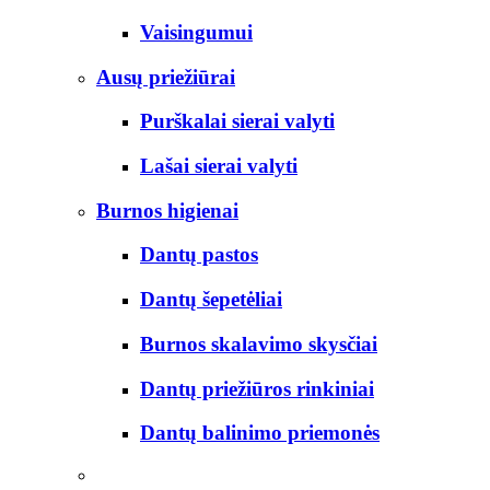
Vaisingumui
Ausų priežiūrai
Purškalai sierai valyti
Lašai sierai valyti
Burnos higienai
Dantų pastos
Dantų šepetėliai
Burnos skalavimo skysčiai
Dantų priežiūros rinkiniai
Dantų balinimo priemonės