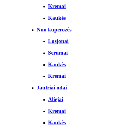
Kremai
Kaukės
Nuo kuperozės
Losjonai
Serumai
Kaukės
Kremai
Jautriai odai
Aliejai
Kremai
Kaukės