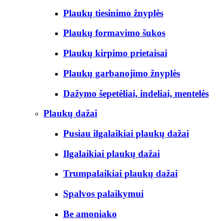
Plaukų tiesinimo žnyplės
Plaukų formavimo šukos
Plaukų kirpimo prietaisai
Plaukų garbanojimo žnyplės
Dažymo šepetėliai, indeliai, mentelės
Plaukų dažai
Pusiau ilgalaikiai plaukų dažai
Ilgalaikiai plaukų dažai
Trumpalaikiai plaukų dažai
Spalvos palaikymui
Be amoniako