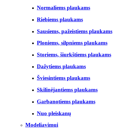
Normaliems plaukams
Riebiems plaukams
Sausiems, pažeistiems plaukams
Ploniems, silpniems plaukams
Storiems, šiurkštiems plaukams
Dažytiems plaukams
Šviesintiems plaukams
Skilinėjantiems plaukams
Garbanotiems plaukams
Nuo pleiskanų
Modeliavimui