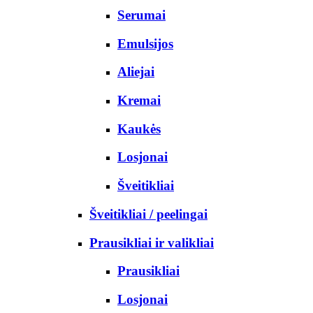
Serumai
Emulsijos
Aliejai
Kremai
Kaukės
Losjonai
Šveitikliai
Šveitikliai / peelingai
Prausikliai ir valikliai
Prausikliai
Losjonai