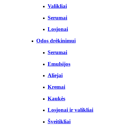
Valikliai
Serumai
Losjonai
Odos drėkinimui
Serumai
Emulsijos
Aliejai
Kremai
Kaukės
Losjonai ir valikliai
Šveitikliai