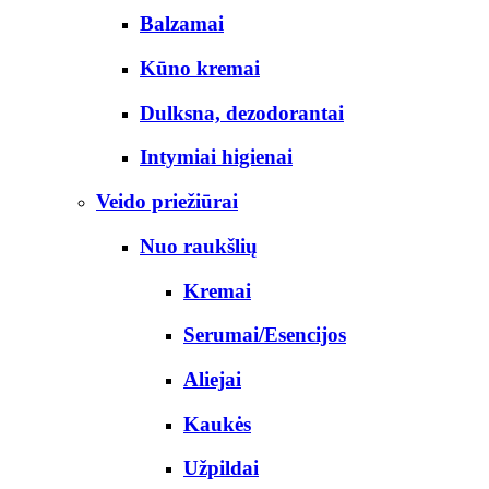
Balzamai
Kūno kremai
Dulksna, dezodorantai
Intymiai higienai
Veido priežiūrai
Nuo raukšlių
Kremai
Serumai/Esencijos
Aliejai
Kaukės
Užpildai