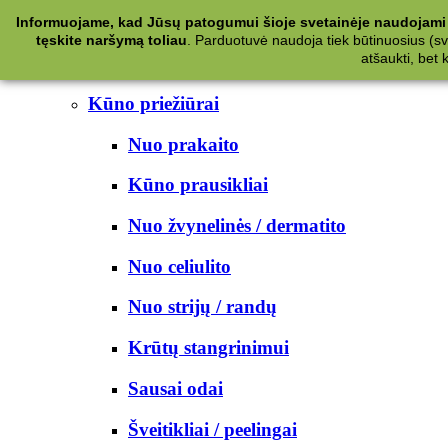
Kategorijos
Informuojame, kad Jūsų patogumui šioje svetainėje naudojami 
tęskite naršymą toliau
.
Parduotuvė naudoja tiek būtinuosius (svet
Kosmetika
atšaukti, bet
Kūno priežiūrai
Nuo prakaito
Kūno prausikliai
Nuo žvynelinės / dermatito
Nuo celiulito
Nuo strijų / randų
Krūtų stangrinimui
Sausai odai
Šveitikliai / peelingai