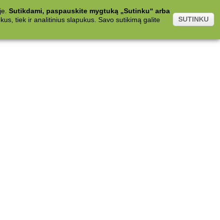
je.
Sutikdami, paspauskite mygtuką „Sutinku“ arba
SUTINKU
s, tiek ir analitinius slapukus. Savo sutikimą galite
.