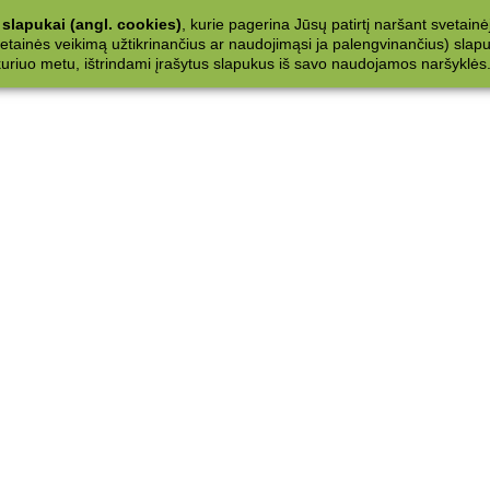
slapukai (angl. cookies)
, kurie pagerina Jūsų patirtį naršant svetainė
ainės veikimą užtikrinančius ar naudojimąsi ja palengvinančius) slapuku
 kuriuo metu, ištrindami įrašytus slapukus iš savo naudojamos naršyklės