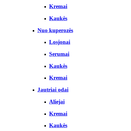
Kremai
Kaukės
Nuo kuperozės
Losjonai
Serumai
Kaukės
Kremai
Jautriai odai
Aliejai
Kremai
Kaukės