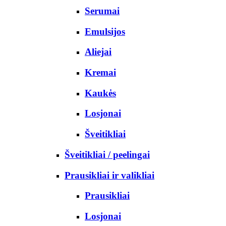
Serumai
Emulsijos
Aliejai
Kremai
Kaukės
Losjonai
Šveitikliai
Šveitikliai / peelingai
Prausikliai ir valikliai
Prausikliai
Losjonai