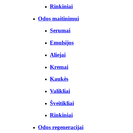
Rinkiniai
Odos maitinimui
Serumai
Emulsijos
Aliejai
Kremai
Kaukės
Valikliai
Šveitikliai
Rinkiniai
Odos regeneracijai