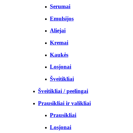
Serumai
Emulsijos
Aliejai
Kremai
Kaukės
Losjonai
Šveitikliai
Šveitikliai / peelingai
Prausikliai ir valikliai
Prausikliai
Losjonai