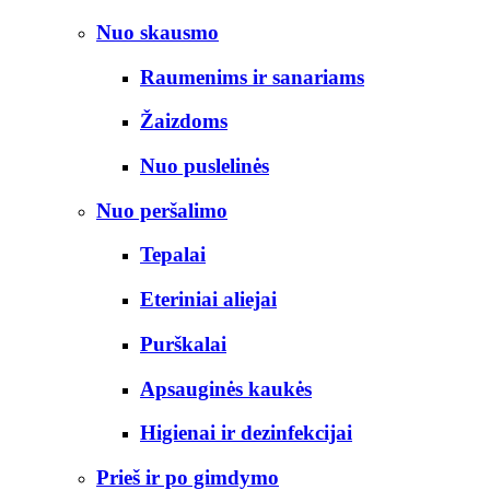
Nuo skausmo
Raumenims ir sanariams
Žaizdoms
Nuo puslelinės
Nuo peršalimo
Tepalai
Eteriniai aliejai
Purškalai
Apsauginės kaukės
Higienai ir dezinfekcijai
Prieš ir po gimdymo