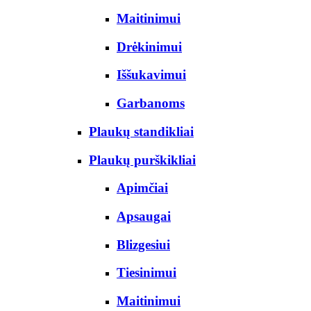
Maitinimui
Drėkinimui
Iššukavimui
Garbanoms
Plaukų standikliai
Plaukų purškikliai
Apimčiai
Apsaugai
Blizgesiui
Tiesinimui
Maitinimui