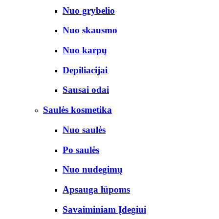
Nuo grybelio
Nuo skausmo
Nuo karpų
Depiliacijai
Sausai odai
Saulės kosmetika
Nuo saulės
Po saulės
Nuo nudegimų
Apsauga lūpoms
Savaiminiam Įdegiui