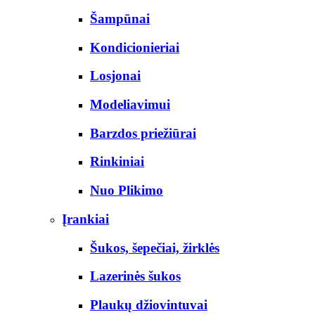
Šampūnai
Kondicionieriai
Losjonai
Modeliavimui
Barzdos priežiūrai
Rinkiniai
Nuo Plikimo
Įrankiai
Šukos, šepečiai, žirklės
Lazerinės šukos
Plaukų džiovintuvai