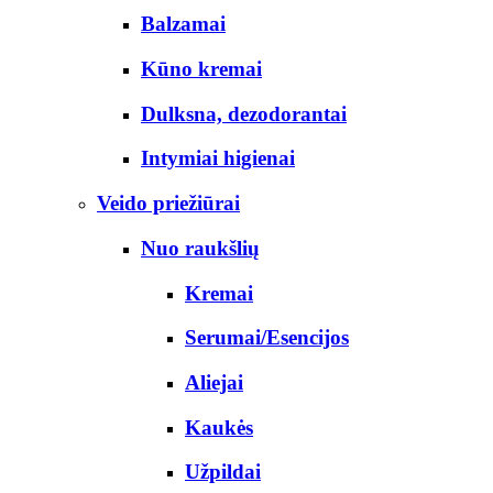
Balzamai
Kūno kremai
Dulksna, dezodorantai
Intymiai higienai
Veido priežiūrai
Nuo raukšlių
Kremai
Serumai/Esencijos
Aliejai
Kaukės
Užpildai