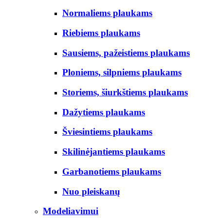
Normaliems plaukams
Riebiems plaukams
Sausiems, pažeistiems plaukams
Ploniems, silpniems plaukams
Storiems, šiurkštiems plaukams
Dažytiems plaukams
Šviesintiems plaukams
Skilinėjantiems plaukams
Garbanotiems plaukams
Nuo pleiskanų
Modeliavimui