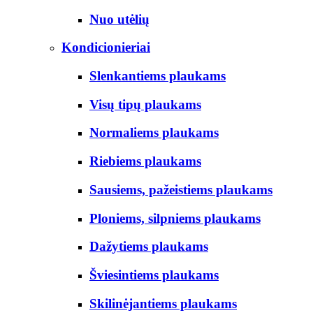
Nuo utėlių
Kondicionieriai
Slenkantiems plaukams
Visų tipų plaukams
Normaliems plaukams
Riebiems plaukams
Sausiems, pažeistiems plaukams
Ploniems, silpniems plaukams
Dažytiems plaukams
Šviesintiems plaukams
Skilinėjantiems plaukams