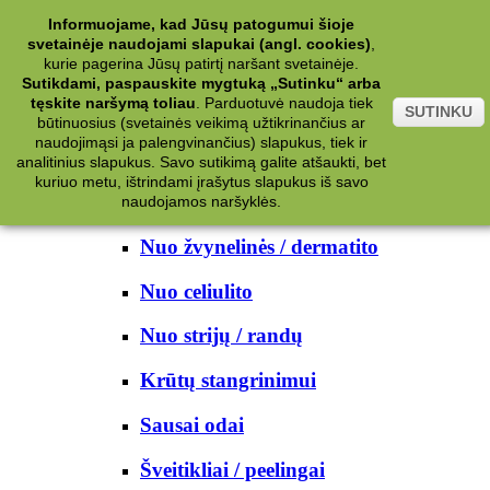
Kategorijos
Informuojame, kad Jūsų patogumui šioje
svetainėje naudojami slapukai (angl. cookies)
,
Kosmetika
kurie pagerina Jūsų patirtį naršant svetainėje.
Sutikdami, paspauskite mygtuką „Sutinku“ arba
tęskite naršymą toliau
.
Parduotuvė naudoja tiek
Kūno priežiūrai
SUTINKU
būtinuosius (svetainės veikimą užtikrinančius ar
naudojimąsi ja palengvinančius) slapukus, tiek ir
Nuo prakaito
analitinius slapukus. Savo sutikimą galite atšaukti, bet
kuriuo metu, ištrindami įrašytus slapukus iš savo
Kūno prausikliai
naudojamos naršyklės.
Nuo žvynelinės / dermatito
Nuo celiulito
Nuo strijų / randų
Krūtų stangrinimui
Sausai odai
Šveitikliai / peelingai