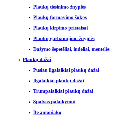
Plaukų tiesinimo žnyplės
Plaukų formavimo šukos
Plaukų kirpimo prietaisai
Plaukų garbanojimo žnyplės
Dažymo šepetėliai, indeliai, mentelės
Plaukų dažai
Pusiau ilgalaikiai plaukų dažai
Ilgalaikiai plaukų dažai
Trumpalaikiai plaukų dažai
Spalvos palaikymui
Be amoniako