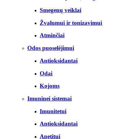
Smegenų veiklai
Žvalumui ir tonizavimui
Atminčiai
Odos puoselėjimui
Antioksidantai
Odai
Kojoms
Imuninei sistemai
Imunitetui
Antioksidantai
Apetitui