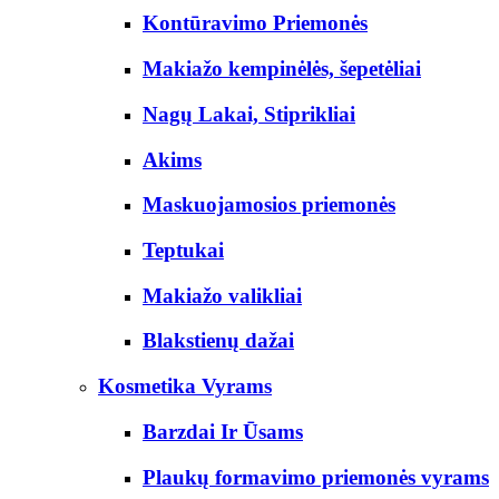
Kontūravimo Priemonės
Makiažo kempinėlės, šepetėliai
Nagų Lakai, Stiprikliai
Akims
Maskuojamosios priemonės
Teptukai
Makiažo valikliai
Blakstienų dažai
Kosmetika Vyrams
Barzdai Ir Ūsams
Plaukų formavimo priemonės vyrams