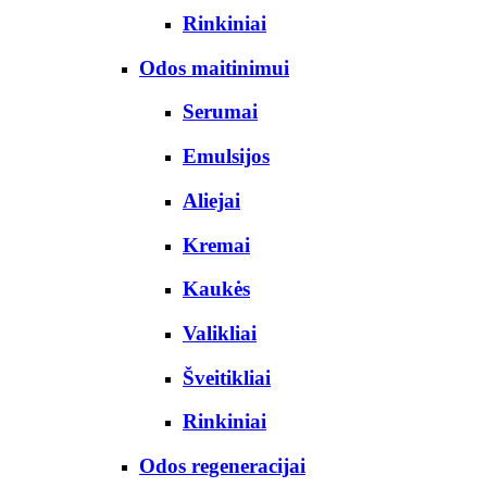
Rinkiniai
Odos maitinimui
Serumai
Emulsijos
Aliejai
Kremai
Kaukės
Valikliai
Šveitikliai
Rinkiniai
Odos regeneracijai