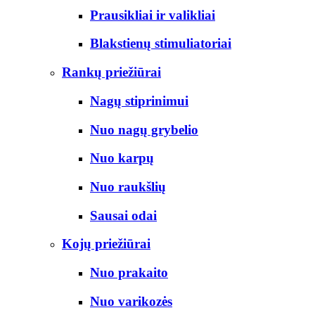
Prausikliai ir valikliai
Blakstienų stimuliatoriai
Rankų priežiūrai
Nagų stiprinimui
Nuo nagų grybelio
Nuo karpų
Nuo raukšlių
Sausai odai
Kojų priežiūrai
Nuo prakaito
Nuo varikozės