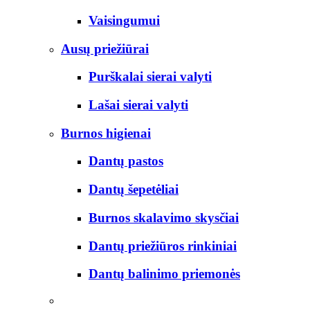
Vaisingumui
Ausų priežiūrai
Purškalai sierai valyti
Lašai sierai valyti
Burnos higienai
Dantų pastos
Dantų šepetėliai
Burnos skalavimo skysčiai
Dantų priežiūros rinkiniai
Dantų balinimo priemonės