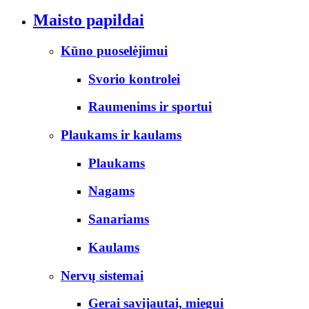
Maisto papildai
Kūno puoselėjimui
Svorio kontrolei
Raumenims ir sportui
Plaukams ir kaulams
Plaukams
Nagams
Sanariams
Kaulams
Nervų sistemai
Gerai savijautai, miegui