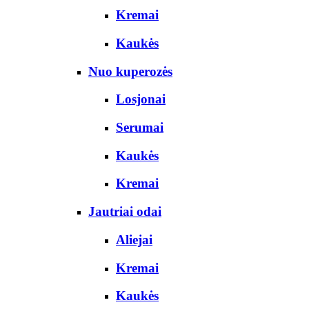
Kremai
Kaukės
Nuo kuperozės
Losjonai
Serumai
Kaukės
Kremai
Jautriai odai
Aliejai
Kremai
Kaukės