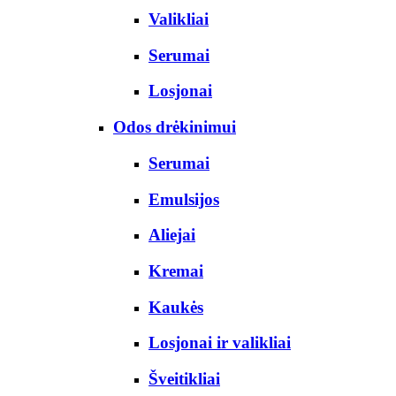
Valikliai
Serumai
Losjonai
Odos drėkinimui
Serumai
Emulsijos
Aliejai
Kremai
Kaukės
Losjonai ir valikliai
Šveitikliai