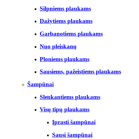
Silpniems plaukams
Dažytiems plaukams
Garbanotiems plaukams
Nuo pleiskanų
Ploniems plaukams
Sausiems, pažeistiems plaukams
Šampūnai
Slenkantiems plaukams
Visų tipų plaukams
Įprasti šampūnai
Sausi šampūnai