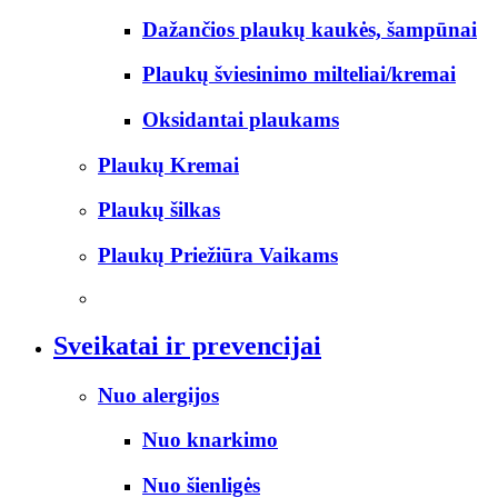
Dažančios plaukų kaukės, šampūnai
Plaukų šviesinimo milteliai/kremai
Oksidantai plaukams
Plaukų Kremai
Plaukų šilkas
Plaukų Priežiūra Vaikams
Sveikatai ir prevencijai
Nuo alergijos
Nuo knarkimo
Nuo šienligės