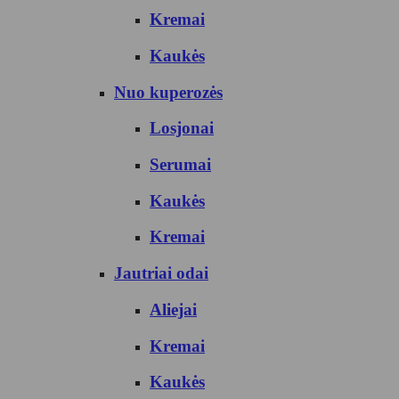
Kremai
Kaukės
Nuo kuperozės
Losjonai
Serumai
Kaukės
Kremai
Jautriai odai
Aliejai
Kremai
Kaukės