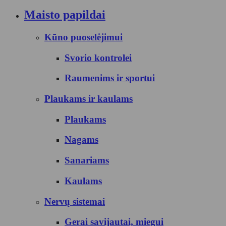
Maisto papildai
Kūno puoselėjimui
Svorio kontrolei
Raumenims ir sportui
Plaukams ir kaulams
Plaukams
Nagams
Sanariams
Kaulams
Nervų sistemai
Gerai savijautai, miegui