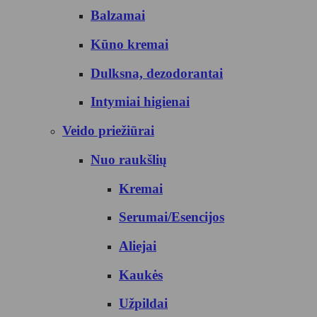
Balzamai
Kūno kremai
Dulksna, dezodorantai
Intymiai higienai
Veido priežiūrai
Nuo raukšlių
Kremai
Serumai/Esencijos
Aliejai
Kaukės
Užpildai