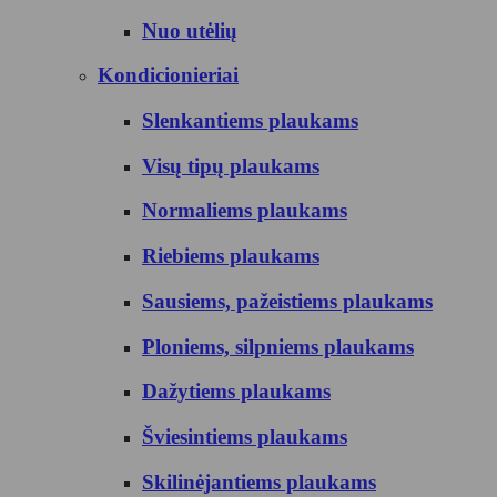
Nuo utėlių
Kondicionieriai
Slenkantiems plaukams
Visų tipų plaukams
Normaliems plaukams
Riebiems plaukams
Sausiems, pažeistiems plaukams
Ploniems, silpniems plaukams
Dažytiems plaukams
Šviesintiems plaukams
Skilinėjantiems plaukams