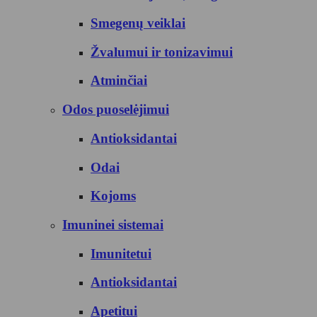
Smegenų veiklai
Žvalumui ir tonizavimui
Atminčiai
Odos puoselėjimui
Antioksidantai
Odai
Kojoms
Imuninei sistemai
Imunitetui
Antioksidantai
Apetitui