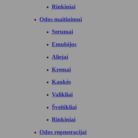
Rinkiniai
Odos maitinimui
Serumai
Emulsijos
Aliejai
Kremai
Kaukės
Valikliai
Šveitikliai
Rinkiniai
Odos regeneracijai