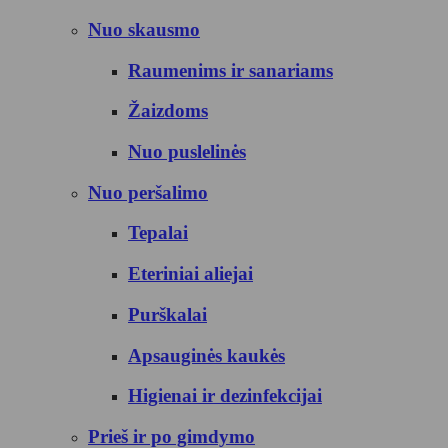
Nuo skausmo
Raumenims ir sanariams
Žaizdoms
Nuo puslelinės
Nuo peršalimo
Tepalai
Eteriniai aliejai
Purškalai
Apsauginės kaukės
Higienai ir dezinfekcijai
Prieš ir po gimdymo