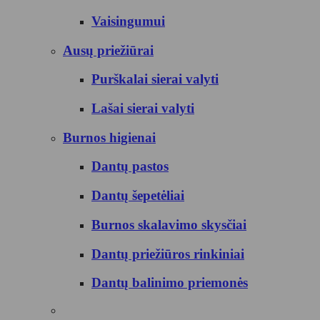
Vaisingumui
Ausų priežiūrai
Purškalai sierai valyti
Lašai sierai valyti
Burnos higienai
Dantų pastos
Dantų šepetėliai
Burnos skalavimo skysčiai
Dantų priežiūros rinkiniai
Dantų balinimo priemonės