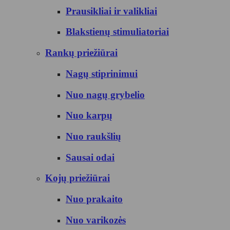
Prausikliai ir valikliai
Blakstienų stimuliatoriai
Rankų priežiūrai
Nagų stiprinimui
Nuo nagų grybelio
Nuo karpų
Nuo raukšlių
Sausai odai
Kojų priežiūrai
Nuo prakaito
Nuo varikozės