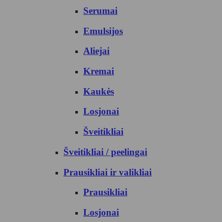
Serumai
Emulsijos
Aliejai
Kremai
Kaukės
Losjonai
Šveitikliai
Šveitikliai / peelingai
Prausikliai ir valikliai
Prausikliai
Losjonai