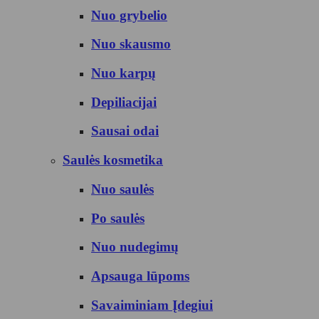
Nuo grybelio
Nuo skausmo
Nuo karpų
Depiliacijai
Sausai odai
Saulės kosmetika
Nuo saulės
Po saulės
Nuo nudegimų
Apsauga lūpoms
Savaiminiam Įdegiui