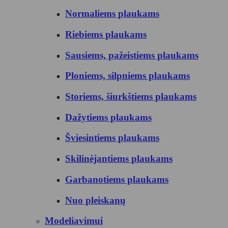
Normaliems plaukams
Riebiems plaukams
Sausiems, pažeistiems plaukams
Ploniems, silpniems plaukams
Storiems, šiurkštiems plaukams
Dažytiems plaukams
Šviesintiems plaukams
Skilinėjantiems plaukams
Garbanotiems plaukams
Nuo pleiskanų
Modeliavimui