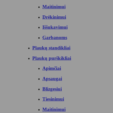
Maitinimui
Drėkinimui
Iššukavimui
Garbanoms
Plaukų standikliai
Plaukų purškikliai
Apimčiai
Apsaugai
Blizgesiui
Tiesinimui
Maitinimui