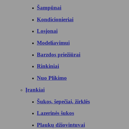
Šampūnai
Kondicionieriai
Losjonai
Modeliavimui
Barzdos priežiūrai
Rinkiniai
Nuo Plikimo
Įrankiai
Šukos, šepečiai, žirklės
Lazerinės šukos
Plaukų džiovintuvai