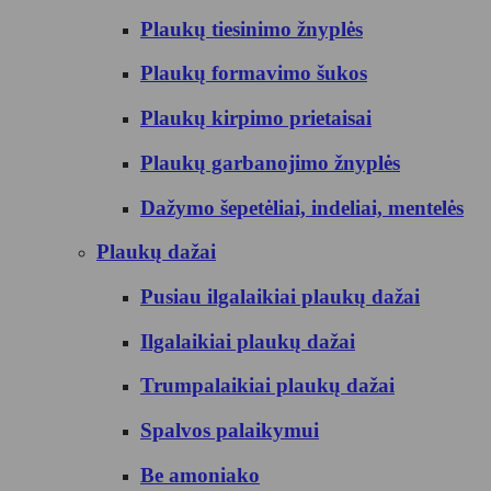
Plaukų tiesinimo žnyplės
Plaukų formavimo šukos
Plaukų kirpimo prietaisai
Plaukų garbanojimo žnyplės
Dažymo šepetėliai, indeliai, mentelės
Plaukų dažai
Pusiau ilgalaikiai plaukų dažai
Ilgalaikiai plaukų dažai
Trumpalaikiai plaukų dažai
Spalvos palaikymui
Be amoniako