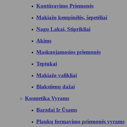
Kontūravimo Priemonės
Makiažo kempinėlės, šepetėliai
Nagų Lakai, Stiprikliai
Akims
Maskuojamosios priemonės
Teptukai
Makiažo valikliai
Blakstienų dažai
Kosmetika Vyrams
Barzdai Ir Ūsams
Plaukų formavimo priemonės vyrams