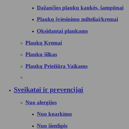
Dažančios plaukų kaukės, šampūnai
Plaukų šviesinimo milteliai/kremai
Oksidantai plaukams
Plaukų Kremai
Plaukų šilkas
Plaukų Priežiūra Vaikams
Sveikatai ir prevencijai
Nuo alergijos
Nuo knarkimo
Nuo šienligės