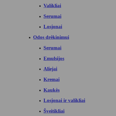
Valikliai
Serumai
Losjonai
Odos drėkinimui
Serumai
Emulsijos
Aliejai
Kremai
Kaukės
Losjonai ir valikliai
Šveitikliai