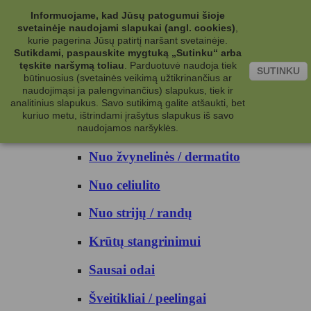
Kategorijos
Informuojame, kad Jūsų patogumui šioje
svetainėje naudojami slapukai (angl. cookies)
,
Kosmetika
kurie pagerina Jūsų patirtį naršant svetainėje.
Sutikdami, paspauskite mygtuką „Sutinku“ arba
tęskite naršymą toliau
.
Parduotuvė naudoja tiek
Kūno priežiūrai
SUTINKU
būtinuosius (svetainės veikimą užtikrinančius ar
naudojimąsi ja palengvinančius) slapukus, tiek ir
Nuo prakaito
analitinius slapukus. Savo sutikimą galite atšaukti, bet
kuriuo metu, ištrindami įrašytus slapukus iš savo
Kūno prausikliai
naudojamos naršyklės.
Nuo žvynelinės / dermatito
Nuo celiulito
Nuo strijų / randų
Krūtų stangrinimui
Sausai odai
Šveitikliai / peelingai