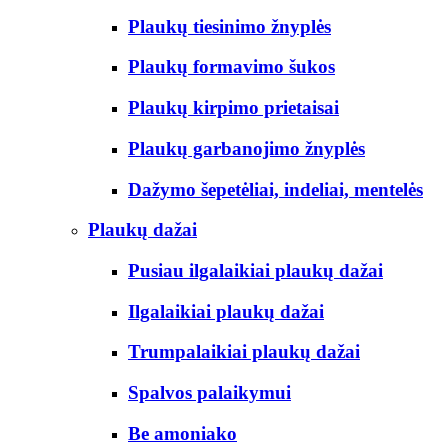
Plaukų tiesinimo žnyplės
Plaukų formavimo šukos
Plaukų kirpimo prietaisai
Plaukų garbanojimo žnyplės
Dažymo šepetėliai, indeliai, mentelės
Plaukų dažai
Pusiau ilgalaikiai plaukų dažai
Ilgalaikiai plaukų dažai
Trumpalaikiai plaukų dažai
Spalvos palaikymui
Be amoniako