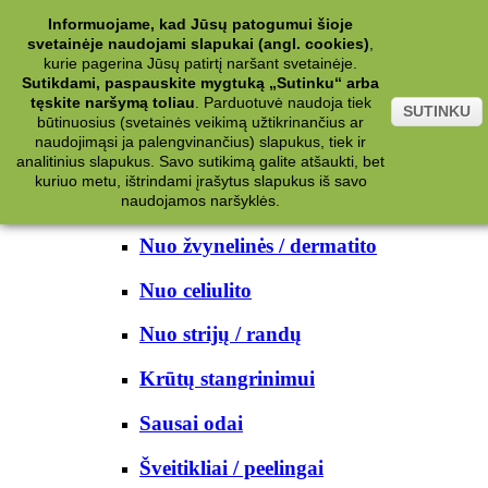
Kategorijos
Informuojame, kad Jūsų patogumui šioje
svetainėje naudojami slapukai (angl. cookies)
,
Kosmetika
kurie pagerina Jūsų patirtį naršant svetainėje.
Sutikdami, paspauskite mygtuką „Sutinku“ arba
tęskite naršymą toliau
.
Parduotuvė naudoja tiek
Kūno priežiūrai
SUTINKU
būtinuosius (svetainės veikimą užtikrinančius ar
naudojimąsi ja palengvinančius) slapukus, tiek ir
Nuo prakaito
analitinius slapukus. Savo sutikimą galite atšaukti, bet
kuriuo metu, ištrindami įrašytus slapukus iš savo
Kūno prausikliai
naudojamos naršyklės.
Nuo žvynelinės / dermatito
Nuo celiulito
Nuo strijų / randų
Krūtų stangrinimui
Sausai odai
Šveitikliai / peelingai