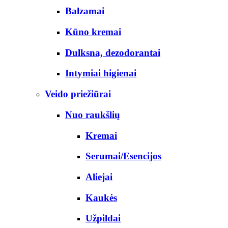
Balzamai
Kūno kremai
Dulksna, dezodorantai
Intymiai higienai
Veido priežiūrai
Nuo raukšlių
Kremai
Serumai/Esencijos
Aliejai
Kaukės
Užpildai