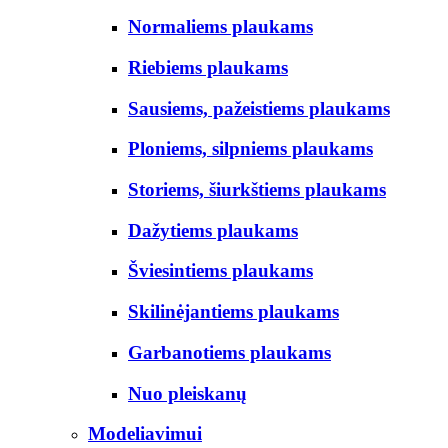
Normaliems plaukams
Riebiems plaukams
Sausiems, pažeistiems plaukams
Ploniems, silpniems plaukams
Storiems, šiurkštiems plaukams
Dažytiems plaukams
Šviesintiems plaukams
Skilinėjantiems plaukams
Garbanotiems plaukams
Nuo pleiskanų
Modeliavimui