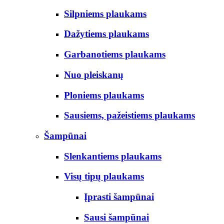
Silpniems plaukams
Dažytiems plaukams
Garbanotiems plaukams
Nuo pleiskanų
Ploniems plaukams
Sausiems, pažeistiems plaukams
Šampūnai
Slenkantiems plaukams
Visų tipų plaukams
Įprasti šampūnai
Sausi šampūnai