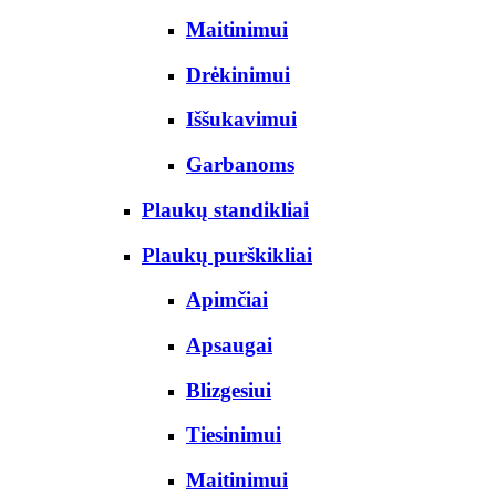
Maitinimui
Drėkinimui
Iššukavimui
Garbanoms
Plaukų standikliai
Plaukų purškikliai
Apimčiai
Apsaugai
Blizgesiui
Tiesinimui
Maitinimui