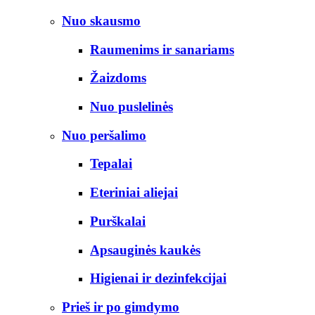
Nuo skausmo
Raumenims ir sanariams
Žaizdoms
Nuo puslelinės
Nuo peršalimo
Tepalai
Eteriniai aliejai
Purškalai
Apsauginės kaukės
Higienai ir dezinfekcijai
Prieš ir po gimdymo