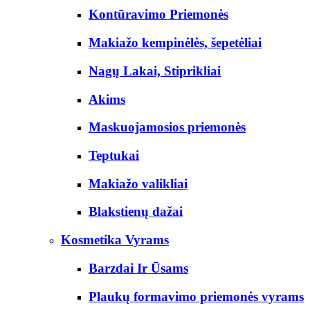
Kontūravimo Priemonės
Makiažo kempinėlės, šepetėliai
Nagų Lakai, Stiprikliai
Akims
Maskuojamosios priemonės
Teptukai
Makiažo valikliai
Blakstienų dažai
Kosmetika Vyrams
Barzdai Ir Ūsams
Plaukų formavimo priemonės vyrams