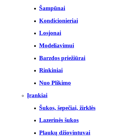
Šampūnai
Kondicionieriai
Losjonai
Modeliavimui
Barzdos priežiūrai
Rinkiniai
Nuo Plikimo
Įrankiai
Šukos, šepečiai, žirklės
Lazerinės šukos
Plaukų džiovintuvai