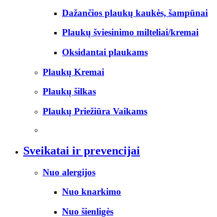
Dažančios plaukų kaukės, šampūnai
Plaukų šviesinimo milteliai/kremai
Oksidantai plaukams
Plaukų Kremai
Plaukų šilkas
Plaukų Priežiūra Vaikams
Sveikatai ir prevencijai
Nuo alergijos
Nuo knarkimo
Nuo šienligės