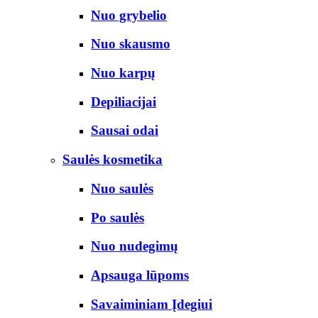
Nuo grybelio
Nuo skausmo
Nuo karpų
Depiliacijai
Sausai odai
Saulės kosmetika
Nuo saulės
Po saulės
Nuo nudegimų
Apsauga lūpoms
Savaiminiam Įdegiui