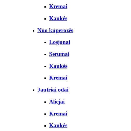
Kremai
Kaukės
Nuo kuperozės
Losjonai
Serumai
Kaukės
Kremai
Jautriai odai
Aliejai
Kremai
Kaukės