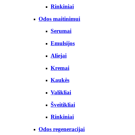
Rinkiniai
Odos maitinimui
Serumai
Emulsijos
Aliejai
Kremai
Kaukės
Valikliai
Šveitikliai
Rinkiniai
Odos regeneracijai