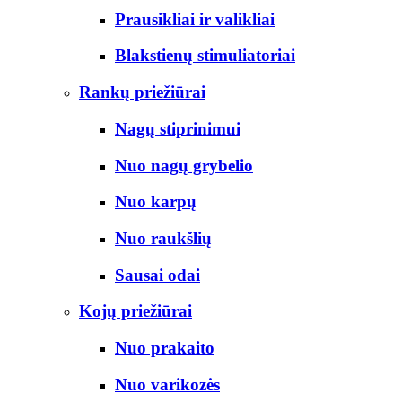
Prausikliai ir valikliai
Blakstienų stimuliatoriai
Rankų priežiūrai
Nagų stiprinimui
Nuo nagų grybelio
Nuo karpų
Nuo raukšlių
Sausai odai
Kojų priežiūrai
Nuo prakaito
Nuo varikozės