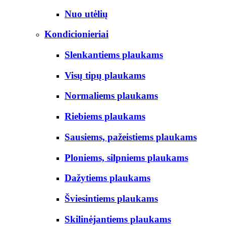
Nuo utėlių
Kondicionieriai
Slenkantiems plaukams
Visų tipų plaukams
Normaliems plaukams
Riebiems plaukams
Sausiems, pažeistiems plaukams
Ploniems, silpniems plaukams
Dažytiems plaukams
Šviesintiems plaukams
Skilinėjantiems plaukams