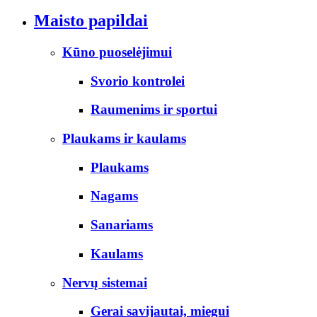
Maisto papildai
Kūno puoselėjimui
Svorio kontrolei
Raumenims ir sportui
Plaukams ir kaulams
Plaukams
Nagams
Sanariams
Kaulams
Nervų sistemai
Gerai savijautai, miegui