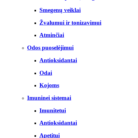
Smegenų veiklai
Žvalumui ir tonizavimui
Atminčiai
Odos puoselėjimui
Antioksidantai
Odai
Kojoms
Imuninei sistemai
Imunitetui
Antioksidantai
Apetitui