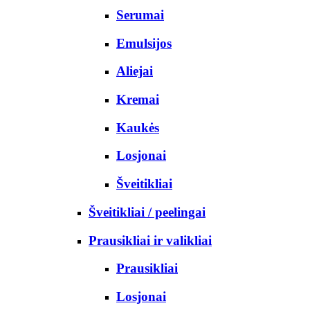
Serumai
Emulsijos
Aliejai
Kremai
Kaukės
Losjonai
Šveitikliai
Šveitikliai / peelingai
Prausikliai ir valikliai
Prausikliai
Losjonai