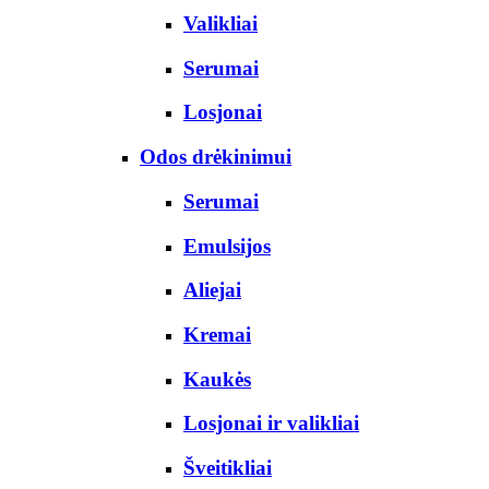
Valikliai
Serumai
Losjonai
Odos drėkinimui
Serumai
Emulsijos
Aliejai
Kremai
Kaukės
Losjonai ir valikliai
Šveitikliai