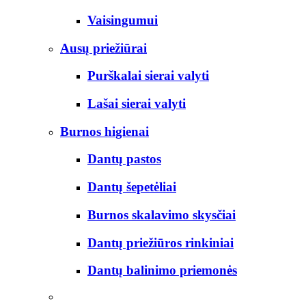
Vaisingumui
Ausų priežiūrai
Purškalai sierai valyti
Lašai sierai valyti
Burnos higienai
Dantų pastos
Dantų šepetėliai
Burnos skalavimo skysčiai
Dantų priežiūros rinkiniai
Dantų balinimo priemonės