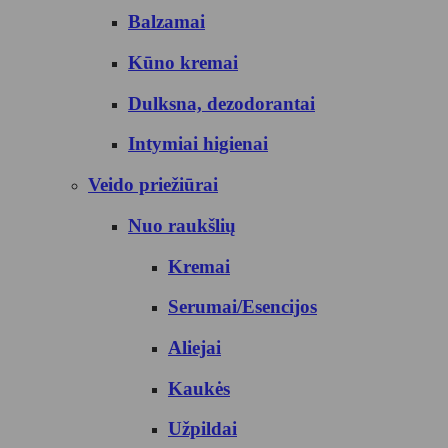
Balzamai
Kūno kremai
Dulksna, dezodorantai
Intymiai higienai
Veido priežiūrai
Nuo raukšlių
Kremai
Serumai/Esencijos
Aliejai
Kaukės
Užpildai