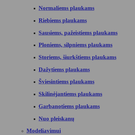
Normaliems plaukams
Riebiems plaukams
Sausiems, pažeistiems plaukams
Ploniems, silpniems plaukams
Storiems, šiurkštiems plaukams
Dažytiems plaukams
Šviesintiems plaukams
Skilinėjantiems plaukams
Garbanotiems plaukams
Nuo pleiskanų
Modeliavimui