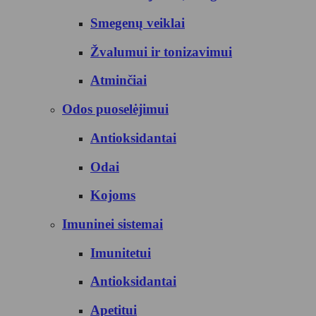
Smegenų veiklai
Žvalumui ir tonizavimui
Atminčiai
Odos puoselėjimui
Antioksidantai
Odai
Kojoms
Imuninei sistemai
Imunitetui
Antioksidantai
Apetitui