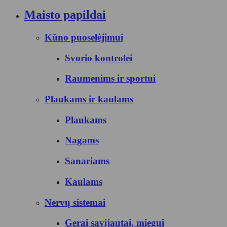
Maisto papildai
Kūno puoselėjimui
Svorio kontrolei
Raumenims ir sportui
Plaukams ir kaulams
Plaukams
Nagams
Sanariams
Kaulams
Nervų sistemai
Gerai savijautai, miegui