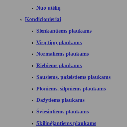
Nuo utėlių
Kondicionieriai
Slenkantiems plaukams
Visų tipų plaukams
Normaliems plaukams
Riebiems plaukams
Sausiems, pažeistiems plaukams
Ploniems, silpniems plaukams
Dažytiems plaukams
Šviesintiems plaukams
Skilinėjantiems plaukams