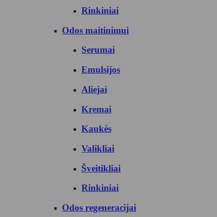
Rinkiniai
Odos maitinimui
Serumai
Emulsijos
Aliejai
Kremai
Kaukės
Valikliai
Šveitikliai
Rinkiniai
Odos regeneracijai