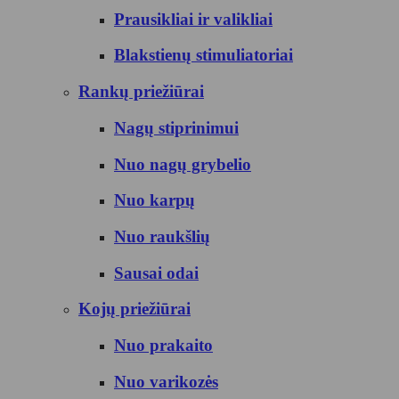
Prausikliai ir valikliai
Blakstienų stimuliatoriai
Rankų priežiūrai
Nagų stiprinimui
Nuo nagų grybelio
Nuo karpų
Nuo raukšlių
Sausai odai
Kojų priežiūrai
Nuo prakaito
Nuo varikozės