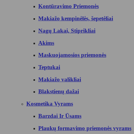
Kontūravimo Priemonės
Makiažo kempinėlės, šepetėliai
Nagų Lakai, Stiprikliai
Akims
Maskuojamosios priemonės
Teptukai
Makiažo valikliai
Blakstienų dažai
Kosmetika Vyrams
Barzdai Ir Ūsams
Plaukų formavimo priemonės vyrams