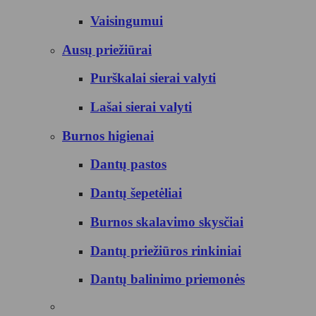
Vaisingumui
Ausų priežiūrai
Purškalai sierai valyti
Lašai sierai valyti
Burnos higienai
Dantų pastos
Dantų šepetėliai
Burnos skalavimo skysčiai
Dantų priežiūros rinkiniai
Dantų balinimo priemonės