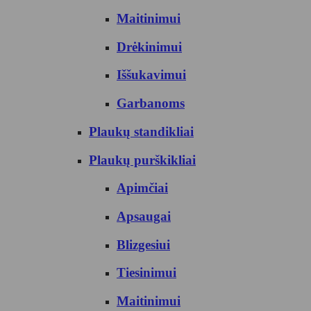
Maitinimui
Drėkinimui
Iššukavimui
Garbanoms
Plaukų standikliai
Plaukų purškikliai
Apimčiai
Apsaugai
Blizgesiui
Tiesinimui
Maitinimui