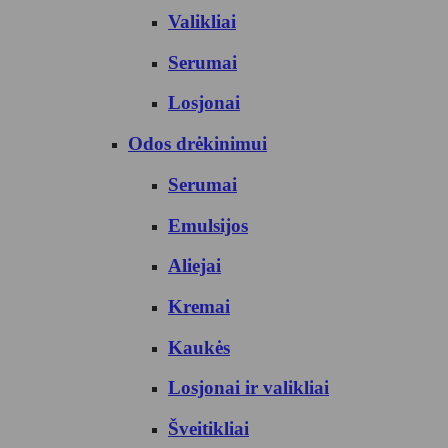
Valikliai
Serumai
Losjonai
Odos drėkinimui
Serumai
Emulsijos
Aliejai
Kremai
Kaukės
Losjonai ir valikliai
Šveitikliai