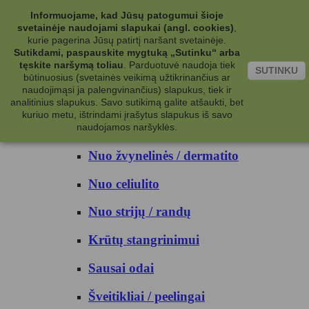
Kategorijos
Informuojame, kad Jūsų patogumui šioje
svetainėje naudojami slapukai (angl. cookies)
,
Kosmetika
kurie pagerina Jūsų patirtį naršant svetainėje.
Sutikdami, paspauskite mygtuką „Sutinku“ arba
tęskite naršymą toliau
.
Parduotuvė naudoja tiek
Kūno priežiūrai
SUTINKU
būtinuosius (svetainės veikimą užtikrinančius ar
naudojimąsi ja palengvinančius) slapukus, tiek ir
Nuo prakaito
analitinius slapukus. Savo sutikimą galite atšaukti, bet
kuriuo metu, ištrindami įrašytus slapukus iš savo
Kūno prausikliai
naudojamos naršyklės.
Nuo žvynelinės / dermatito
Nuo celiulito
Nuo strijų / randų
Krūtų stangrinimui
Sausai odai
Šveitikliai / peelingai