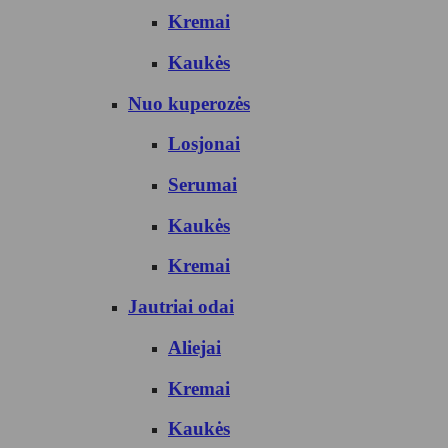
Kremai
Kaukės
Nuo kuperozės
Losjonai
Serumai
Kaukės
Kremai
Jautriai odai
Aliejai
Kremai
Kaukės