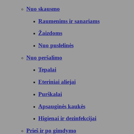
Nuo skausmo
Raumenims ir sanariams
Žaizdoms
Nuo puslelinės
Nuo peršalimo
Tepalai
Eteriniai aliejai
Purškalai
Apsauginės kaukės
Higienai ir dezinfekcijai
Prieš ir po gimdymo