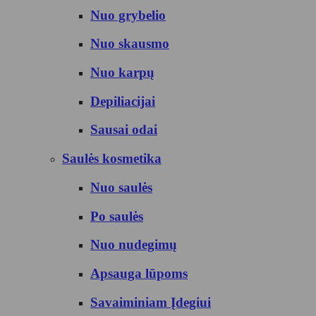
Nuo grybelio
Nuo skausmo
Nuo karpų
Depiliacijai
Sausai odai
Saulės kosmetika
Nuo saulės
Po saulės
Nuo nudegimų
Apsauga lūpoms
Savaiminiam Įdegiui