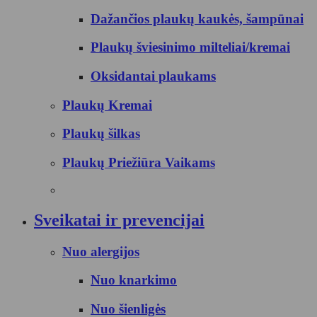
Dažančios plaukų kaukės, šampūnai
Plaukų šviesinimo milteliai/kremai
Oksidantai plaukams
Plaukų Kremai
Plaukų šilkas
Plaukų Priežiūra Vaikams
Sveikatai ir prevencijai
Nuo alergijos
Nuo knarkimo
Nuo šienligės