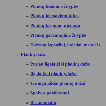
Plaukų tiesinimo žnyplės
Plaukų formavimo šukos
Plaukų kirpimo prietaisai
Plaukų garbanojimo žnyplės
Dažymo šepetėliai, indeliai, mentelės
Plaukų dažai
Pusiau ilgalaikiai plaukų dažai
Ilgalaikiai plaukų dažai
Trumpalaikiai plaukų dažai
Spalvos palaikymui
Be amoniako