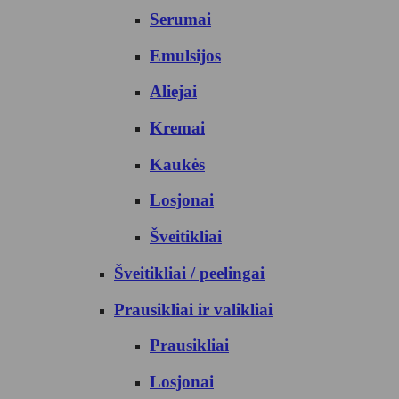
Serumai
Emulsijos
Aliejai
Kremai
Kaukės
Losjonai
Šveitikliai
Šveitikliai / peelingai
Prausikliai ir valikliai
Prausikliai
Losjonai