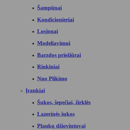
Šampūnai
Kondicionieriai
Losjonai
Modeliavimui
Barzdos priežiūrai
Rinkiniai
Nuo Plikimo
Įrankiai
Šukos, šepečiai, žirklės
Lazerinės šukos
Plaukų džiovintuvai