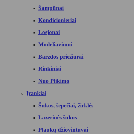
Šampūnai
Kondicionieriai
Losjonai
Modeliavimui
Barzdos priežiūrai
Rinkiniai
Nuo Plikimo
Įrankiai
Šukos, šepečiai, žirklės
Lazerinės šukos
Plaukų džiovintuvai