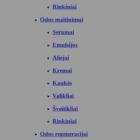
Rinkiniai
Odos maitinimui
Serumai
Emulsijos
Aliejai
Kremai
Kaukės
Valikliai
Šveitikliai
Rinkiniai
Odos regeneracijai