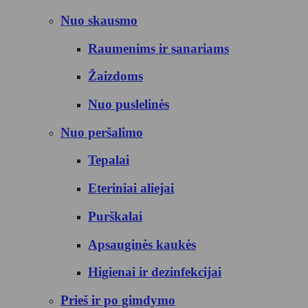
Nuo skausmo
Raumenims ir sanariams
Žaizdoms
Nuo puslelinės
Nuo peršalimo
Tepalai
Eteriniai aliejai
Purškalai
Apsauginės kaukės
Higienai ir dezinfekcijai
Prieš ir po gimdymo