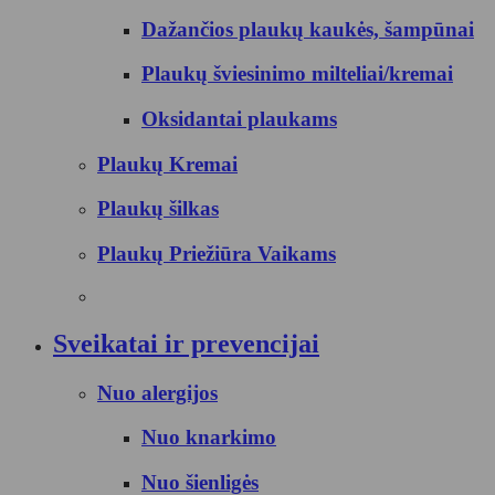
Dažančios plaukų kaukės, šampūnai
Plaukų šviesinimo milteliai/kremai
Oksidantai plaukams
Plaukų Kremai
Plaukų šilkas
Plaukų Priežiūra Vaikams
Sveikatai ir prevencijai
Nuo alergijos
Nuo knarkimo
Nuo šienligės