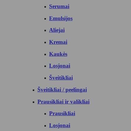
Serumai
Emulsijos
Aliejai
Kremai
Kaukės
Losjonai
Šveitikliai
Šveitikliai / peelingai
Prausikliai ir valikliai
Prausikliai
Losjonai