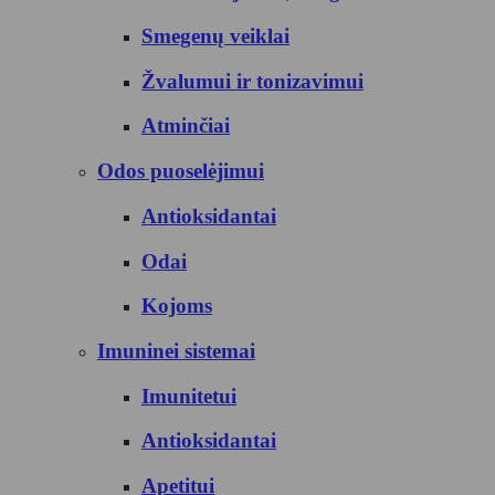
Smegenų veiklai
Žvalumui ir tonizavimui
Atminčiai
Odos puoselėjimui
Antioksidantai
Odai
Kojoms
Imuninei sistemai
Imunitetui
Antioksidantai
Apetitui