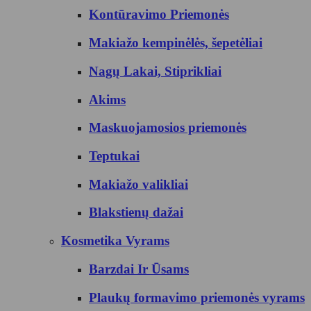
Kontūravimo Priemonės
Makiažo kempinėlės, šepetėliai
Nagų Lakai, Stiprikliai
Akims
Maskuojamosios priemonės
Teptukai
Makiažo valikliai
Blakstienų dažai
Kosmetika Vyrams
Barzdai Ir Ūsams
Plaukų formavimo priemonės vyrams