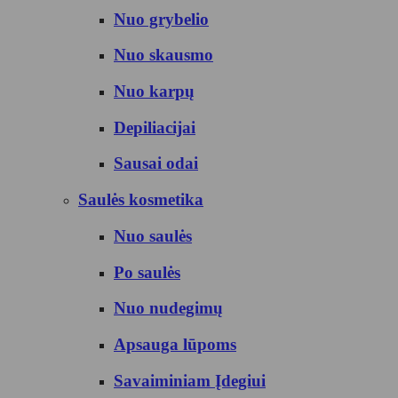
Nuo grybelio
Nuo skausmo
Nuo karpų
Depiliacijai
Sausai odai
Saulės kosmetika
Nuo saulės
Po saulės
Nuo nudegimų
Apsauga lūpoms
Savaiminiam Įdegiui