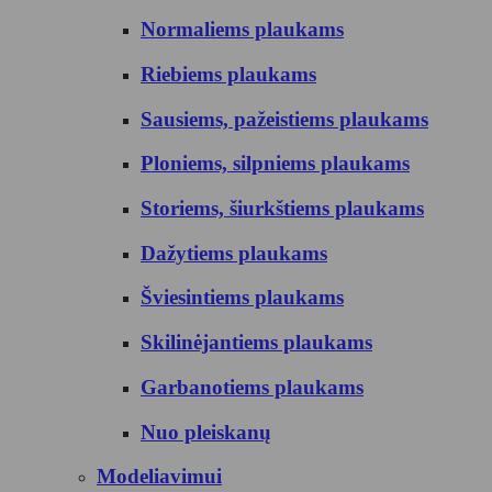
Normaliems plaukams
Riebiems plaukams
Sausiems, pažeistiems plaukams
Ploniems, silpniems plaukams
Storiems, šiurkštiems plaukams
Dažytiems plaukams
Šviesintiems plaukams
Skilinėjantiems plaukams
Garbanotiems plaukams
Nuo pleiskanų
Modeliavimui