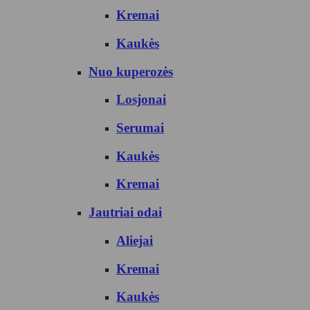
Kremai
Kaukės
Nuo kuperozės
Losjonai
Serumai
Kaukės
Kremai
Jautriai odai
Aliejai
Kremai
Kaukės