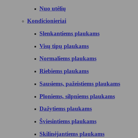
Nuo utėlių
Kondicionieriai
Slenkantiems plaukams
Visų tipų plaukams
Normaliems plaukams
Riebiems plaukams
Sausiems, pažeistiems plaukams
Ploniems, silpniems plaukams
Dažytiems plaukams
Šviesintiems plaukams
Skilinėjantiems plaukams