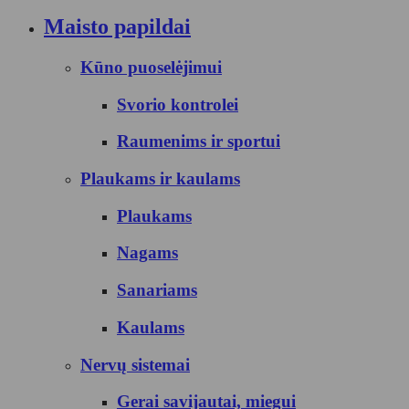
Maisto papildai
Kūno puoselėjimui
Svorio kontrolei
Raumenims ir sportui
Plaukams ir kaulams
Plaukams
Nagams
Sanariams
Kaulams
Nervų sistemai
Gerai savijautai, miegui