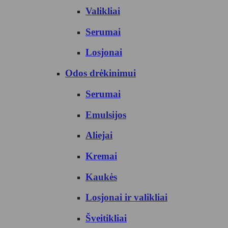
Valikliai
Serumai
Losjonai
Odos drėkinimui
Serumai
Emulsijos
Aliejai
Kremai
Kaukės
Losjonai ir valikliai
Šveitikliai