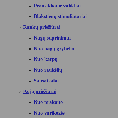
Prausikliai ir valikliai
Blakstienų stimuliatoriai
Rankų priežiūrai
Nagų stiprinimui
Nuo nagų grybelio
Nuo karpų
Nuo raukšlių
Sausai odai
Kojų priežiūrai
Nuo prakaito
Nuo varikozės