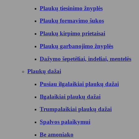
Plaukų tiesinimo žnyplės
Plaukų formavimo šukos
Plaukų kirpimo prietaisai
Plaukų garbanojimo žnyplės
Dažymo šepetėliai, indeliai, mentelės
Plaukų dažai
Pusiau ilgalaikiai plaukų dažai
Ilgalaikiai plaukų dažai
Trumpalaikiai plaukų dažai
Spalvos palaikymui
Be amoniako