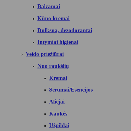
Balzamai
Kūno kremai
Dulksna, dezodorantai
Intymiai higienai
Veido priežiūrai
Nuo raukšlių
Kremai
Serumai/Esencijos
Aliejai
Kaukės
Užpildai