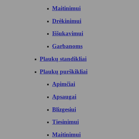
Maitinimui
Drėkinimui
Iššukavimui
Garbanoms
Plaukų standikliai
Plaukų purškikliai
Apimčiai
Apsaugai
Blizgesiui
Tiesinimui
Maitinimui