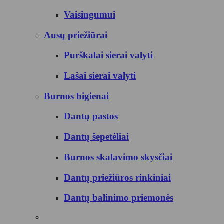
Vaisingumui
Ausų priežiūrai
Purškalai sierai valyti
Lašai sierai valyti
Burnos higienai
Dantų pastos
Dantų šepetėliai
Burnos skalavimo skysčiai
Dantų priežiūros rinkiniai
Dantų balinimo priemonės