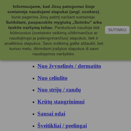
Kategorijos
Informuojame, kad Jūsų patogumui šioje
svetainėje naudojami slapukai (angl. cookies)
,
Kosmetika
kurie pagerina Jūsų patirtį naršant svetainėje.
Sutikdami, paspauskite mygtuką „Sutinku“ arba
tęskite naršymą toliau
.
Parduotuvė naudoja tiek
Kūno priežiūrai
SUTINKU
būtinuosius (svetainės veikimą užtikrinančius ar
naudojimąsi ja palengvinančius) slapukus, tiek ir
Nuo prakaito
analitinius slapukus. Savo sutikimą galite atšaukti, bet
kuriuo metu, ištrindami įrašytus slapukus iš savo
Kūno prausikliai
naudojamos naršyklės.
Nuo žvynelinės / dermatito
Nuo celiulito
Nuo strijų / randų
Krūtų stangrinimui
Sausai odai
Šveitikliai / peelingai