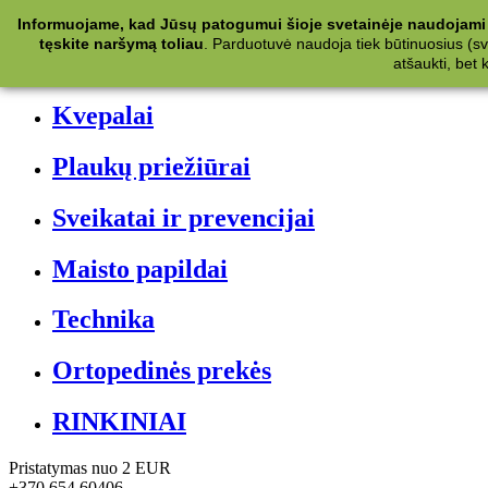
Kategorijos
Informuojame, kad Jūsų patogumui šioje svetainėje naudojami 
tęskite naršymą toliau
.
Parduotuvė naudoja tiek būtinuosius (svet
Kosmetika
atšaukti, bet
Kvepalai
Plaukų priežiūrai
Sveikatai ir prevencijai
Maisto papildai
Technika
Ortopedinės prekės
RINKINIAI
Pristatymas nuo 2 EUR
+370 654 60406