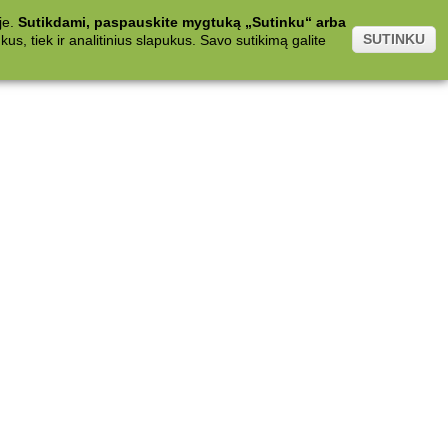
je.
Sutikdami, paspauskite mygtuką „Sutinku“ arba
SUTINKU
s, tiek ir analitinius slapukus. Savo sutikimą galite
.