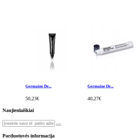
Germaine De...
Germaine De...
50,23€
40,27€