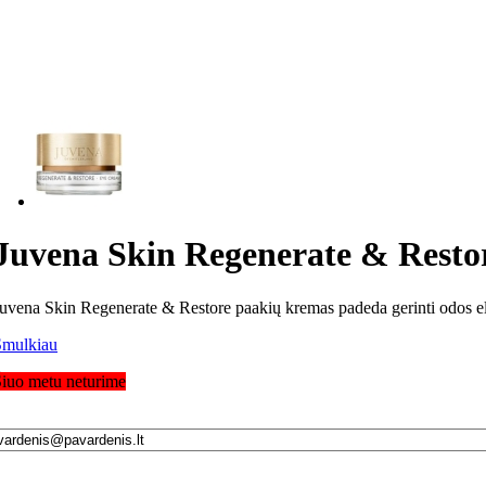
Juvena Skin Regenerate & Resto
uvena Skin Regenerate & Restore paakių kremas padeda gerinti odos ela
Smulkiau
iuo metu neturime