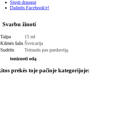
Siųsti draugui
Dalintis Facebook'e!
Svarbu žinoti
Talpa
15 ml
Kilmės šalis
Šveicarija
Sudėtis
Teirautis pas pardavėją.
tonizuoti odą
kitos prekės toje pačioje kategorijoje: