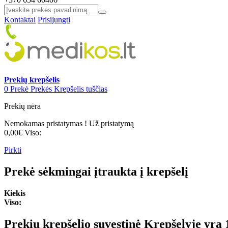
Kontaktai
Prisijungti
Prekių krepšelis
0
Prekė
Prekės
Krepšelis tuščias
Prekių nėra
Nemokamas pristatymas !
Už pristatymą
0,00€
Viso:
Pirkti
Prekė sėkmingai įtraukta į krepšelį
Kiekis
Viso:
Prekių krepšelio suvestinė
Krepšelyje yra 