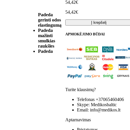
54,42€
54,42€
Padeda
gerinti odos
Į krepšelį
elastingumą
Padeda
APMOKĖJIMO BŪDAI
mažinti
smulkias
raukšles
Padeda
Turite klausimų?
Telefonas
+37065460406
Skype:
Medikosbaltic
Email:
info@medikos.lt
Aptarnavimas
Pristatymas