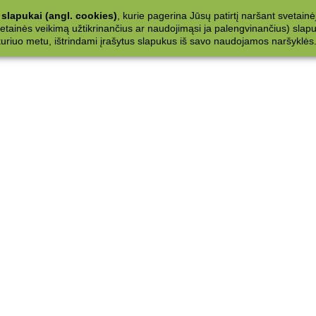
slapukai (angl. cookies)
, kurie pagerina Jūsų patirtį naršant svetainė
ainės veikimą užtikrinančius ar naudojimąsi ja palengvinančius) slapuku
 kuriuo metu, ištrindami įrašytus slapukus iš savo naudojamos naršyklės