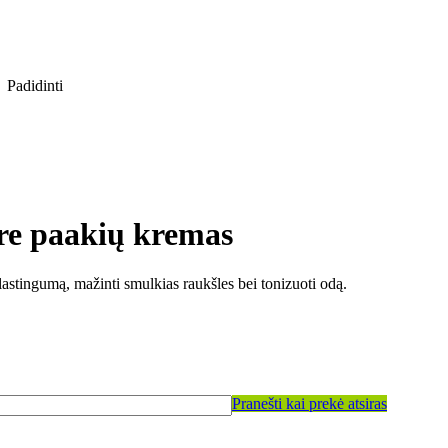
Padidinti
re paakių kremas
stingumą, mažinti smulkias raukšles bei tonizuoti odą.
Pranešti kai prekė atsiras