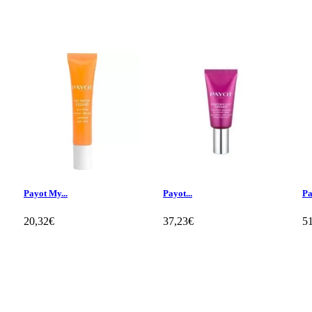
Payot My...
Payot...
Pa
20,32€
37,23€
5