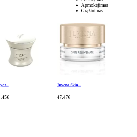
Apmokėjimas
Grąžinimas
yot...
Juvena Skin...
Juvena...
1,45€
47,47€
91,94€