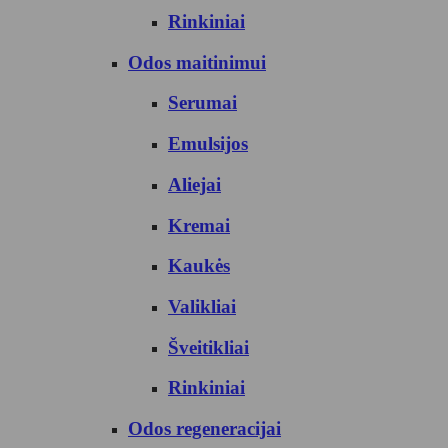
Rinkiniai
Odos maitinimui
Serumai
Emulsijos
Aliejai
Kremai
Kaukės
Valikliai
Šveitikliai
Rinkiniai
Odos regeneracijai