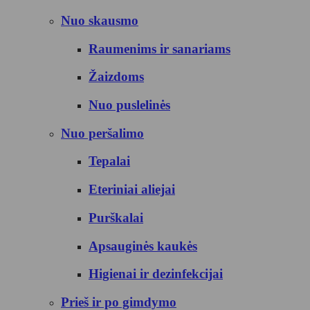
Nuo skausmo
Raumenims ir sanariams
Žaizdoms
Nuo puslelinės
Nuo peršalimo
Tepalai
Eteriniai aliejai
Purškalai
Apsauginės kaukės
Higienai ir dezinfekcijai
Prieš ir po gimdymo