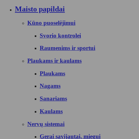
Maisto papildai
Kūno puoselėjimui
Svorio kontrolei
Raumenims ir sportui
Plaukams ir kaulams
Plaukams
Nagams
Sanariams
Kaulams
Nervų sistemai
Gerai savijautai, miegui