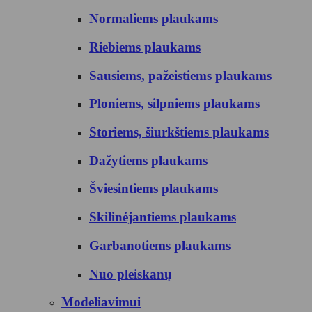
Normaliems plaukams
Riebiems plaukams
Sausiems, pažeistiems plaukams
Ploniems, silpniems plaukams
Storiems, šiurkštiems plaukams
Dažytiems plaukams
Šviesintiems plaukams
Skilinėjantiems plaukams
Garbanotiems plaukams
Nuo pleiskanų
Modeliavimui