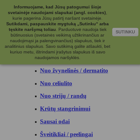
Kategorijos
Informuojame, kad Jūsų patogumui šioje
svetainėje naudojami slapukai (angl. cookies)
,
Kosmetika
kurie pagerina Jūsų patirtį naršant svetainėje.
Sutikdami, paspauskite mygtuką „Sutinku“ arba
tęskite naršymą toliau
.
Parduotuvė naudoja tiek
Kūno priežiūrai
SUTINKU
būtinuosius (svetainės veikimą užtikrinančius ar
naudojimąsi ja palengvinančius) slapukus, tiek ir
Nuo prakaito
analitinius slapukus. Savo sutikimą galite atšaukti, bet
kuriuo metu, ištrindami įrašytus slapukus iš savo
Kūno prausikliai
naudojamos naršyklės.
Nuo žvynelinės / dermatito
Nuo celiulito
Nuo strijų / randų
Krūtų stangrinimui
Sausai odai
Šveitikliai / peelingai