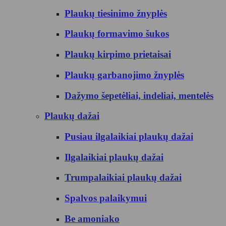
Plaukų tiesinimo žnyplės
Plaukų formavimo šukos
Plaukų kirpimo prietaisai
Plaukų garbanojimo žnyplės
Dažymo šepetėliai, indeliai, mentelės
Plaukų dažai
Pusiau ilgalaikiai plaukų dažai
Ilgalaikiai plaukų dažai
Trumpalaikiai plaukų dažai
Spalvos palaikymui
Be amoniako