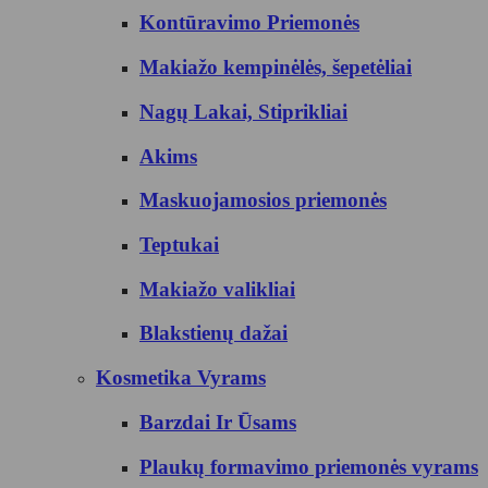
Kontūravimo Priemonės
Makiažo kempinėlės, šepetėliai
Nagų Lakai, Stiprikliai
Akims
Maskuojamosios priemonės
Teptukai
Makiažo valikliai
Blakstienų dažai
Kosmetika Vyrams
Barzdai Ir Ūsams
Plaukų formavimo priemonės vyrams