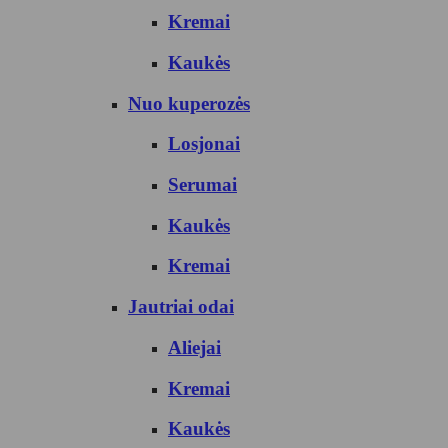
Kremai
Kaukės
Nuo kuperozės
Losjonai
Serumai
Kaukės
Kremai
Jautriai odai
Aliejai
Kremai
Kaukės