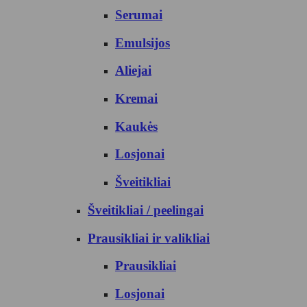
Serumai
Emulsijos
Aliejai
Kremai
Kaukės
Losjonai
Šveitikliai
Šveitikliai / peelingai
Prausikliai ir valikliai
Prausikliai
Losjonai