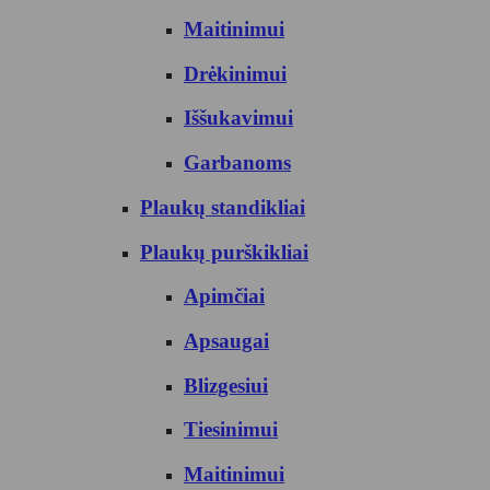
Maitinimui
Drėkinimui
Iššukavimui
Garbanoms
Plaukų standikliai
Plaukų purškikliai
Apimčiai
Apsaugai
Blizgesiui
Tiesinimui
Maitinimui