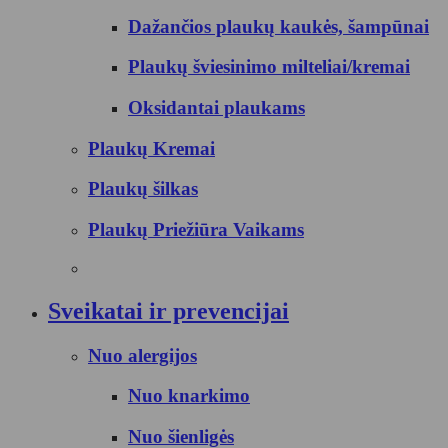
Dažančios plaukų kaukės, šampūnai
Plaukų šviesinimo milteliai/kremai
Oksidantai plaukams
Plaukų Kremai
Plaukų šilkas
Plaukų Priežiūra Vaikams
Sveikatai ir prevencijai
Nuo alergijos
Nuo knarkimo
Nuo šienligės