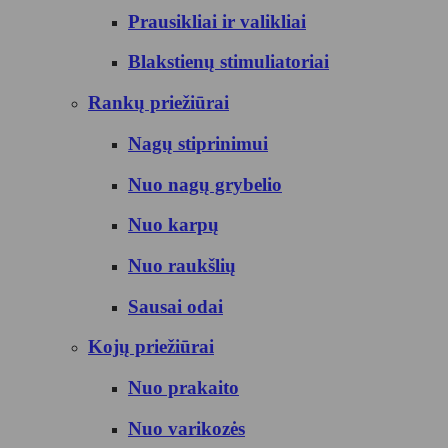
Prausikliai ir valikliai
Blakstienų stimuliatoriai
Rankų priežiūrai
Nagų stiprinimui
Nuo nagų grybelio
Nuo karpų
Nuo raukšlių
Sausai odai
Kojų priežiūrai
Nuo prakaito
Nuo varikozės