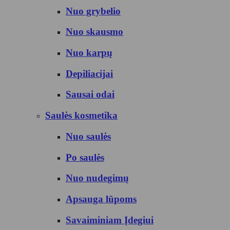
Nuo grybelio
Nuo skausmo
Nuo karpų
Depiliacijai
Sausai odai
Saulės kosmetika
Nuo saulės
Po saulės
Nuo nudegimų
Apsauga lūpoms
Savaiminiam Įdegiui