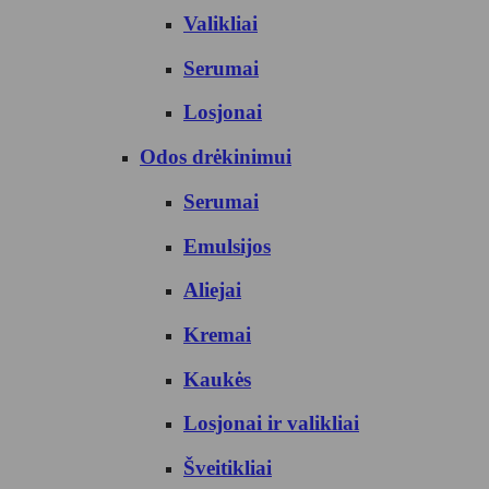
Valikliai
Serumai
Losjonai
Odos drėkinimui
Serumai
Emulsijos
Aliejai
Kremai
Kaukės
Losjonai ir valikliai
Šveitikliai