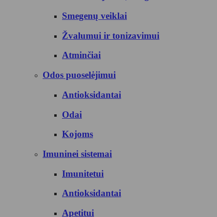
Smegenų veiklai
Žvalumui ir tonizavimui
Atminčiai
Odos puoselėjimui
Antioksidantai
Odai
Kojoms
Imuninei sistemai
Imunitetui
Antioksidantai
Apetitui