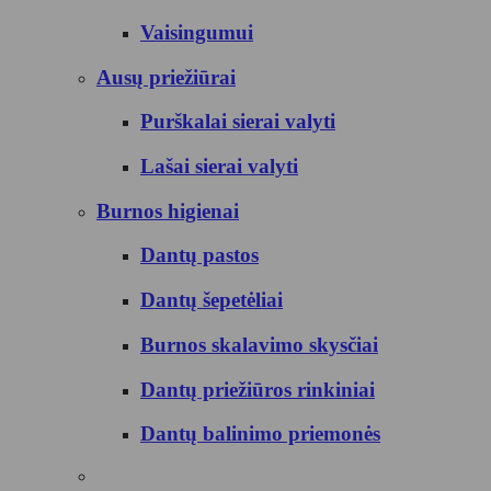
Vaisingumui
Ausų priežiūrai
Purškalai sierai valyti
Lašai sierai valyti
Burnos higienai
Dantų pastos
Dantų šepetėliai
Burnos skalavimo skysčiai
Dantų priežiūros rinkiniai
Dantų balinimo priemonės