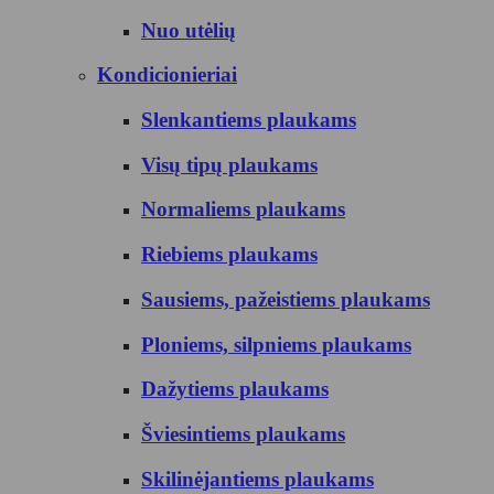
Nuo utėlių
Kondicionieriai
Slenkantiems plaukams
Visų tipų plaukams
Normaliems plaukams
Riebiems plaukams
Sausiems, pažeistiems plaukams
Ploniems, silpniems plaukams
Dažytiems plaukams
Šviesintiems plaukams
Skilinėjantiems plaukams