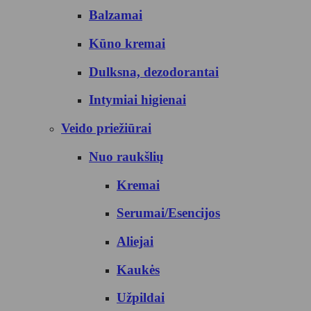
Balzamai
Kūno kremai
Dulksna, dezodorantai
Intymiai higienai
Veido priežiūrai
Nuo raukšlių
Kremai
Serumai/Esencijos
Aliejai
Kaukės
Užpildai