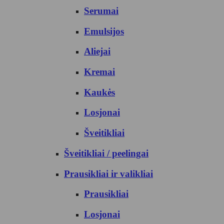
Serumai
Emulsijos
Aliejai
Kremai
Kaukės
Losjonai
Šveitikliai
Šveitikliai / peelingai
Prausikliai ir valikliai
Prausikliai
Losjonai