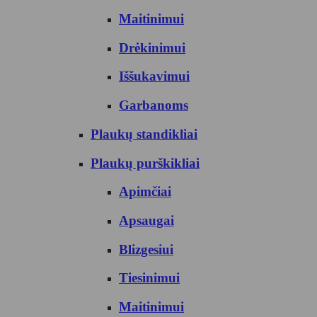
Maitinimui
Drėkinimui
Iššukavimui
Garbanoms
Plaukų standikliai
Plaukų purškikliai
Apimčiai
Apsaugai
Blizgesiui
Tiesinimui
Maitinimui