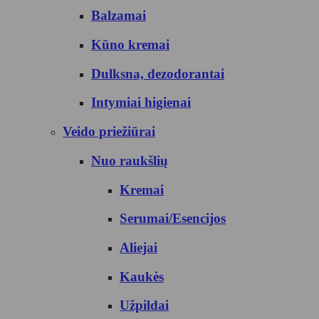
Balzamai
Kūno kremai
Dulksna, dezodorantai
Intymiai higienai
Veido priežiūrai
Nuo raukšlių
Kremai
Serumai/Esencijos
Aliejai
Kaukės
Užpildai