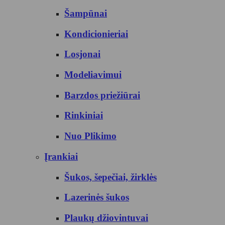
Šampūnai
Kondicionieriai
Losjonai
Modeliavimui
Barzdos priežiūrai
Rinkiniai
Nuo Plikimo
Įrankiai
Šukos, šepečiai, žirklės
Lazerinės šukos
Plaukų džiovintuvai