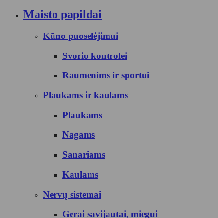
Maisto papildai
Kūno puoselėjimui
Svorio kontrolei
Raumenims ir sportui
Plaukams ir kaulams
Plaukams
Nagams
Sanariams
Kaulams
Nervų sistemai
Gerai savijautai, miegui