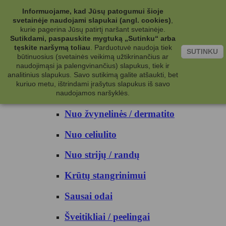
Kategorijos
Informuojame, kad Jūsų patogumui šioje
svetainėje naudojami slapukai (angl. cookies)
,
Kosmetika
kurie pagerina Jūsų patirtį naršant svetainėje.
Sutikdami, paspauskite mygtuką „Sutinku“ arba
tęskite naršymą toliau
.
Parduotuvė naudoja tiek
Kūno priežiūrai
SUTINKU
būtinuosius (svetainės veikimą užtikrinančius ar
naudojimąsi ja palengvinančius) slapukus, tiek ir
Nuo prakaito
analitinius slapukus. Savo sutikimą galite atšaukti, bet
kuriuo metu, ištrindami įrašytus slapukus iš savo
Kūno prausikliai
naudojamos naršyklės.
Nuo žvynelinės / dermatito
Nuo celiulito
Nuo strijų / randų
Krūtų stangrinimui
Sausai odai
Šveitikliai / peelingai