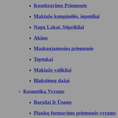
Kontūravimo Priemonės
Makiažo kempinėlės, šepetėliai
Nagų Lakai, Stiprikliai
Akims
Maskuojamosios priemonės
Teptukai
Makiažo valikliai
Blakstienų dažai
Kosmetika Vyrams
Barzdai Ir Ūsams
Plaukų formavimo priemonės vyrams