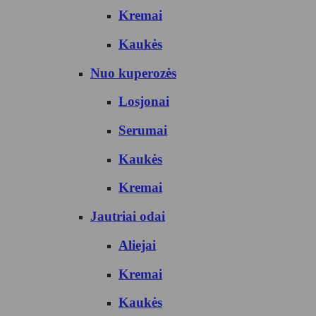
Kremai
Kaukės
Nuo kuperozės
Losjonai
Serumai
Kaukės
Kremai
Jautriai odai
Aliejai
Kremai
Kaukės