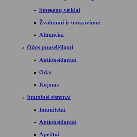
Smegenų veiklai
Žvalumui ir tonizavimui
Atminčiai
Odos puoselėjimui
Antioksidantai
Odai
Kojoms
Imuninei sistemai
Imunitetui
Antioksidantai
Apetitui