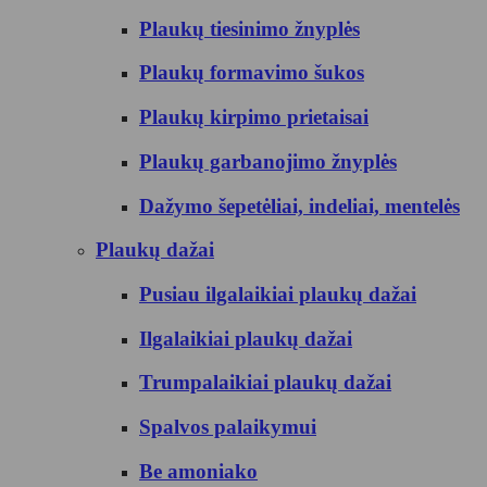
Plaukų tiesinimo žnyplės
Plaukų formavimo šukos
Plaukų kirpimo prietaisai
Plaukų garbanojimo žnyplės
Dažymo šepetėliai, indeliai, mentelės
Plaukų dažai
Pusiau ilgalaikiai plaukų dažai
Ilgalaikiai plaukų dažai
Trumpalaikiai plaukų dažai
Spalvos palaikymui
Be amoniako