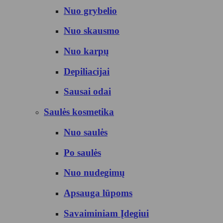
Nuo grybelio
Nuo skausmo
Nuo karpų
Depiliacijai
Sausai odai
Saulės kosmetika
Nuo saulės
Po saulės
Nuo nudegimų
Apsauga lūpoms
Savaiminiam Įdegiui