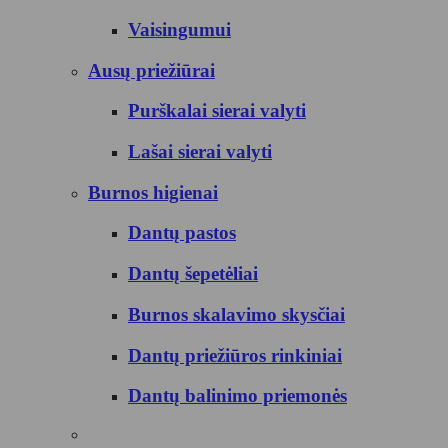
Vaisingumui
Ausų priežiūrai
Purškalai sierai valyti
Lašai sierai valyti
Burnos higienai
Dantų pastos
Dantų šepetėliai
Burnos skalavimo skysčiai
Dantų priežiūros rinkiniai
Dantų balinimo priemonės