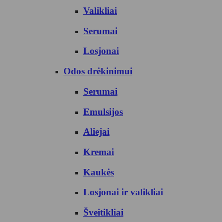
Valikliai
Serumai
Losjonai
Odos drėkinimui
Serumai
Emulsijos
Aliejai
Kremai
Kaukės
Losjonai ir valikliai
Šveitikliai