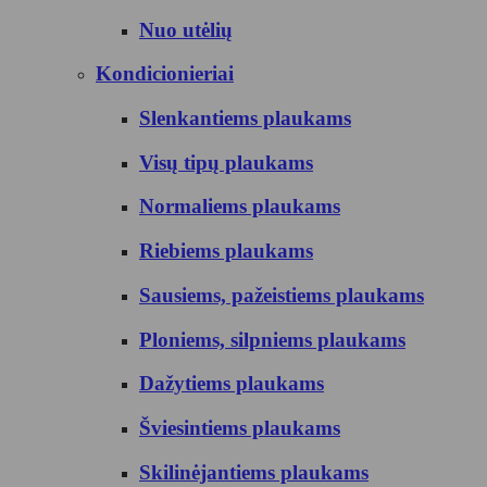
Nuo utėlių
Kondicionieriai
Slenkantiems plaukams
Visų tipų plaukams
Normaliems plaukams
Riebiems plaukams
Sausiems, pažeistiems plaukams
Ploniems, silpniems plaukams
Dažytiems plaukams
Šviesintiems plaukams
Skilinėjantiems plaukams