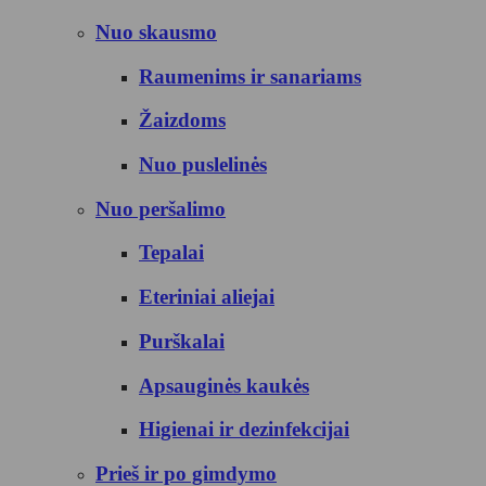
Nuo skausmo
Raumenims ir sanariams
Žaizdoms
Nuo puslelinės
Nuo peršalimo
Tepalai
Eteriniai aliejai
Purškalai
Apsauginės kaukės
Higienai ir dezinfekcijai
Prieš ir po gimdymo