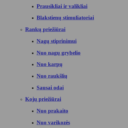
Prausikliai ir valikliai
Blakstienų stimuliatoriai
Rankų priežiūrai
Nagų stiprinimui
Nuo nagų grybelio
Nuo karpų
Nuo raukšlių
Sausai odai
Kojų priežiūrai
Nuo prakaito
Nuo varikozės