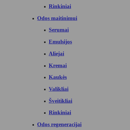
Rinkiniai
Odos maitinimui
Serumai
Emulsijos
Aliejai
Kremai
Kaukės
Valikliai
Šveitikliai
Rinkiniai
Odos regeneracijai