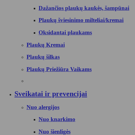
Dažančios plaukų kaukės, šampūnai
Plaukų šviesinimo milteliai/kremai
Oksidantai plaukams
Plaukų Kremai
Plaukų šilkas
Plaukų Priežiūra Vaikams
Sveikatai ir prevencijai
Nuo alergijos
Nuo knarkimo
Nuo šienligės