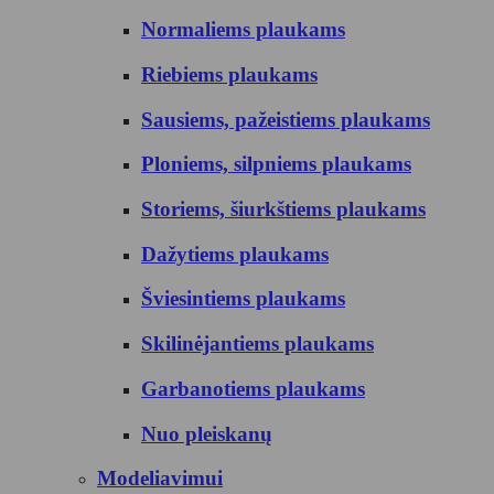
Normaliems plaukams
Riebiems plaukams
Sausiems, pažeistiems plaukams
Ploniems, silpniems plaukams
Storiems, šiurkštiems plaukams
Dažytiems plaukams
Šviesintiems plaukams
Skilinėjantiems plaukams
Garbanotiems plaukams
Nuo pleiskanų
Modeliavimui