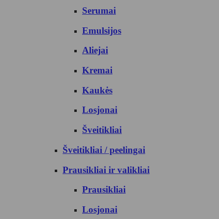
Serumai
Emulsijos
Aliejai
Kremai
Kaukės
Losjonai
Šveitikliai
Šveitikliai / peelingai
Prausikliai ir valikliai
Prausikliai
Losjonai