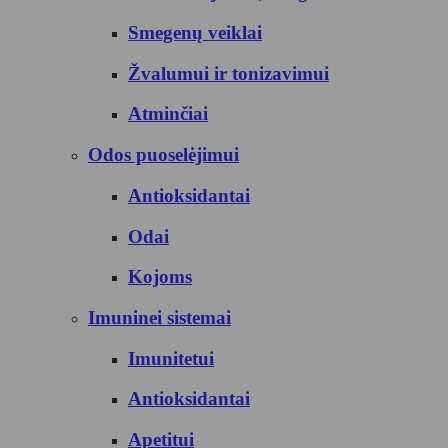
Smegenų veiklai
Žvalumui ir tonizavimui
Atminčiai
Odos puoselėjimui
Antioksidantai
Odai
Kojoms
Imuninei sistemai
Imunitetui
Antioksidantai
Apetitui