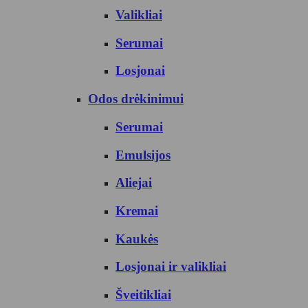
Valikliai
Serumai
Losjonai
Odos drėkinimui
Serumai
Emulsijos
Aliejai
Kremai
Kaukės
Losjonai ir valikliai
Šveitikliai