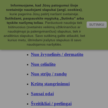
Kategorijos
Informuojame, kad Jūsų patogumui šioje
svetainėje naudojami slapukai (angl. cookies)
,
Kosmetika
kurie pagerina Jūsų patirtį naršant svetainėje.
Sutikdami, paspauskite mygtuką „Sutinku“ arba
tęskite naršymą toliau
.
Parduotuvė naudoja tiek
Kūno priežiūrai
SUTINKU
būtinuosius (svetainės veikimą užtikrinančius ar
naudojimąsi ja palengvinančius) slapukus, tiek ir
Nuo prakaito
analitinius slapukus. Savo sutikimą galite atšaukti, bet
kuriuo metu, ištrindami įrašytus slapukus iš savo
Kūno prausikliai
naudojamos naršyklės.
Nuo žvynelinės / dermatito
Nuo celiulito
Nuo strijų / randų
Krūtų stangrinimui
Sausai odai
Šveitikliai / peelingai