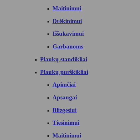
Maitinimui
Drėkinimui
Iššukavimui
Garbanoms
Plaukų standikliai
Plaukų purškikliai
Apimčiai
Apsaugai
Blizgesiui
Tiesinimui
Maitinimui