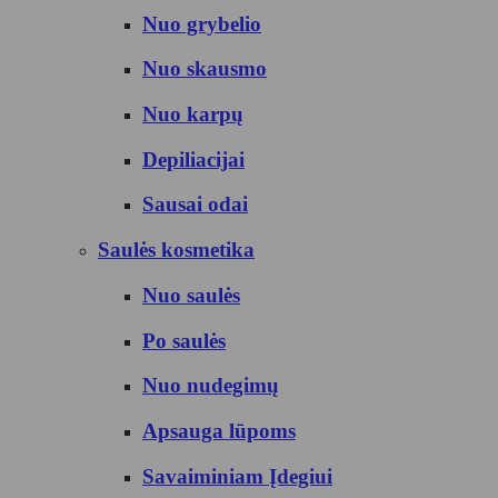
Nuo grybelio
Nuo skausmo
Nuo karpų
Depiliacijai
Sausai odai
Saulės kosmetika
Nuo saulės
Po saulės
Nuo nudegimų
Apsauga lūpoms
Savaiminiam Įdegiui