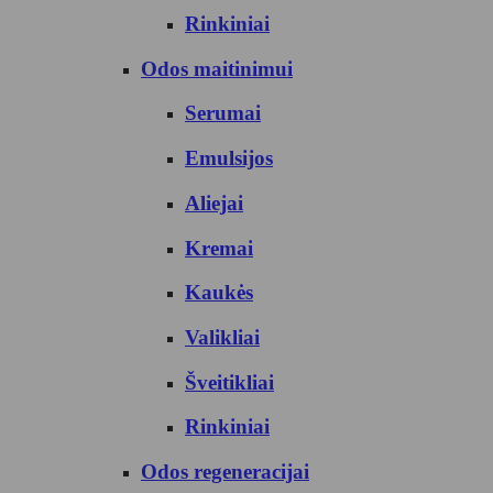
Rinkiniai
Odos maitinimui
Serumai
Emulsijos
Aliejai
Kremai
Kaukės
Valikliai
Šveitikliai
Rinkiniai
Odos regeneracijai