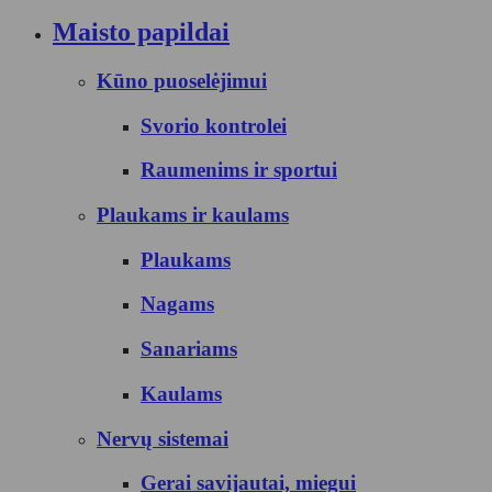
Maisto papildai
Kūno puoselėjimui
Svorio kontrolei
Raumenims ir sportui
Plaukams ir kaulams
Plaukams
Nagams
Sanariams
Kaulams
Nervų sistemai
Gerai savijautai, miegui