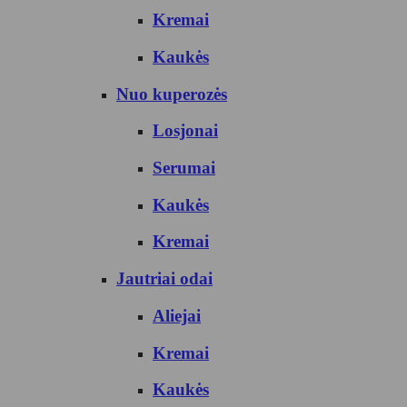
Kremai
Kaukės
Nuo kuperozės
Losjonai
Serumai
Kaukės
Kremai
Jautriai odai
Aliejai
Kremai
Kaukės