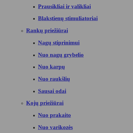
Prausikliai ir valikliai
Blakstienų stimuliatoriai
Rankų priežiūrai
Nagų stiprinimui
Nuo nagų grybelio
Nuo karpų
Nuo raukšlių
Sausai odai
Kojų priežiūrai
Nuo prakaito
Nuo varikozės