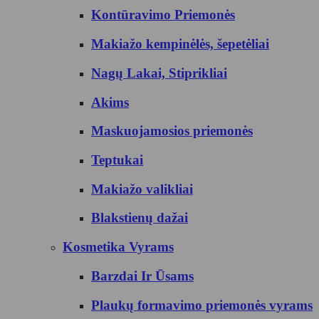
Kontūravimo Priemonės
Makiažo kempinėlės, šepetėliai
Nagų Lakai, Stiprikliai
Akims
Maskuojamosios priemonės
Teptukai
Makiažo valikliai
Blakstienų dažai
Kosmetika Vyrams
Barzdai Ir Ūsams
Plaukų formavimo priemonės vyrams