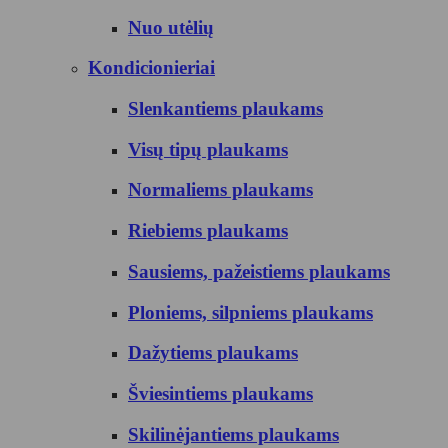
Nuo utėlių
Kondicionieriai
Slenkantiems plaukams
Visų tipų plaukams
Normaliems plaukams
Riebiems plaukams
Sausiems, pažeistiems plaukams
Ploniems, silpniems plaukams
Dažytiems plaukams
Šviesintiems plaukams
Skilinėjantiems plaukams