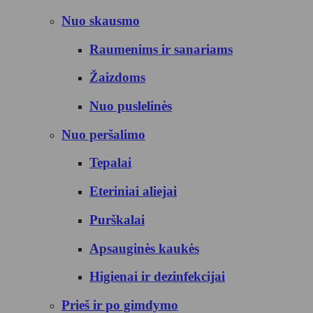
Nuo skausmo
Raumenims ir sanariams
Žaizdoms
Nuo puslelinės
Nuo peršalimo
Tepalai
Eteriniai aliejai
Purškalai
Apsauginės kaukės
Higienai ir dezinfekcijai
Prieš ir po gimdymo