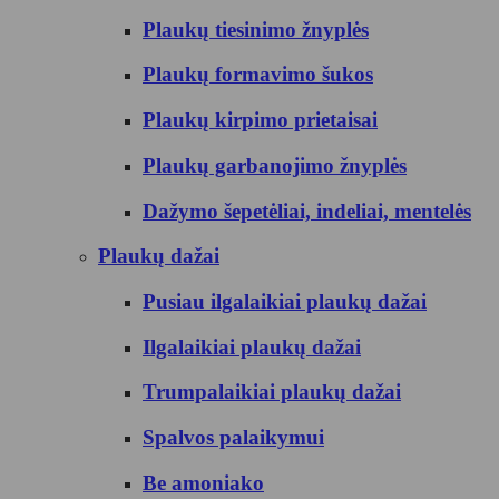
Plaukų tiesinimo žnyplės
Plaukų formavimo šukos
Plaukų kirpimo prietaisai
Plaukų garbanojimo žnyplės
Dažymo šepetėliai, indeliai, mentelės
Plaukų dažai
Pusiau ilgalaikiai plaukų dažai
Ilgalaikiai plaukų dažai
Trumpalaikiai plaukų dažai
Spalvos palaikymui
Be amoniako