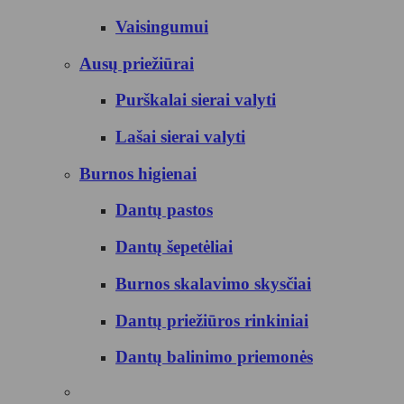
Vaisingumui
Ausų priežiūrai
Purškalai sierai valyti
Lašai sierai valyti
Burnos higienai
Dantų pastos
Dantų šepetėliai
Burnos skalavimo skysčiai
Dantų priežiūros rinkiniai
Dantų balinimo priemonės