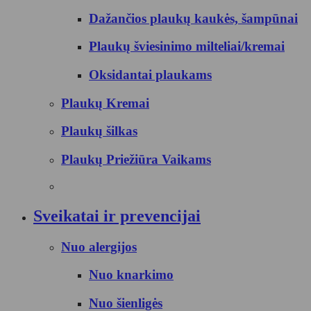
Dažančios plaukų kaukės, šampūnai
Plaukų šviesinimo milteliai/kremai
Oksidantai plaukams
Plaukų Kremai
Plaukų šilkas
Plaukų Priežiūra Vaikams
Sveikatai ir prevencijai
Nuo alergijos
Nuo knarkimo
Nuo šienligės