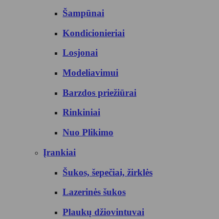
Šampūnai
Kondicionieriai
Losjonai
Modeliavimui
Barzdos priežiūrai
Rinkiniai
Nuo Plikimo
Įrankiai
Šukos, šepečiai, žirklės
Lazerinės šukos
Plaukų džiovintuvai