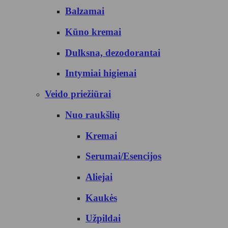
Balzamai
Kūno kremai
Dulksna, dezodorantai
Intymiai higienai
Veido priežiūrai
Nuo raukšlių
Kremai
Serumai/Esencijos
Aliejai
Kaukės
Užpildai