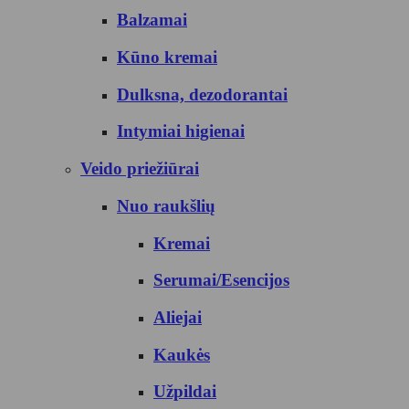
Balzamai
Kūno kremai
Dulksna, dezodorantai
Intymiai higienai
Veido priežiūrai
Nuo raukšlių
Kremai
Serumai/Esencijos
Aliejai
Kaukės
Užpildai