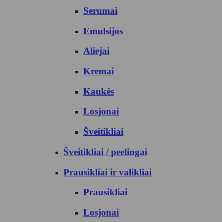
Serumai
Emulsijos
Aliejai
Kremai
Kaukės
Losjonai
Šveitikliai
Šveitikliai / peelingai
Prausikliai ir valikliai
Prausikliai
Losjonai