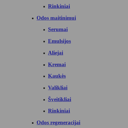
Rinkiniai
Odos maitinimui
Serumai
Emulsijos
Aliejai
Kremai
Kaukės
Valikliai
Šveitikliai
Rinkiniai
Odos regeneracijai