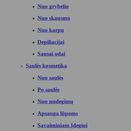
Nuo grybelio
Nuo skausmo
Nuo karpų
Depiliacijai
Sausai odai
Saulės kosmetika
Nuo saulės
Po saulės
Nuo nudegimų
Apsauga lūpoms
Savaiminiam Įdegiui