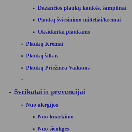
Dažančios plaukų kaukės, šampūnai
Plaukų šviesinimo milteliai/kremai
Oksidantai plaukams
Plaukų Kremai
Plaukų šilkas
Plaukų Priežiūra Vaikams
Sveikatai ir prevencijai
Nuo alergijos
Nuo knarkimo
Nuo šienligės