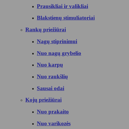
Prausikliai ir valikliai
Blakstienų stimuliatoriai
Rankų priežiūrai
Nagų stiprinimui
Nuo nagų grybelio
Nuo karpų
Nuo raukšlių
Sausai odai
Kojų priežiūrai
Nuo prakaito
Nuo varikozės