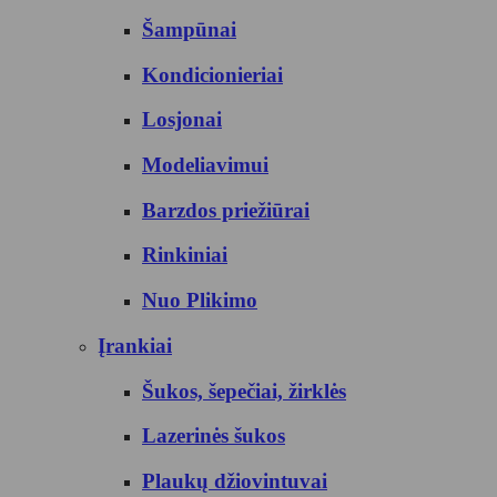
Šampūnai
Kondicionieriai
Losjonai
Modeliavimui
Barzdos priežiūrai
Rinkiniai
Nuo Plikimo
Įrankiai
Šukos, šepečiai, žirklės
Lazerinės šukos
Plaukų džiovintuvai