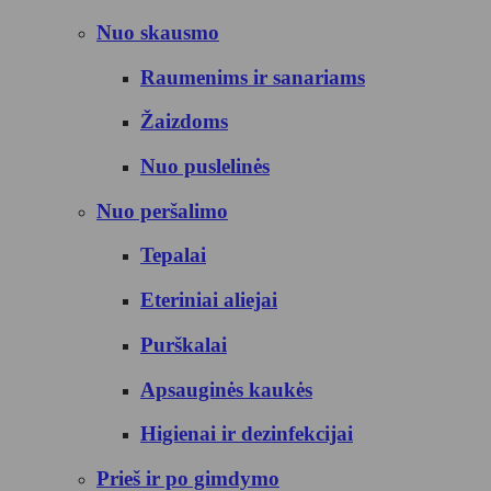
Nuo skausmo
Raumenims ir sanariams
Žaizdoms
Nuo puslelinės
Nuo peršalimo
Tepalai
Eteriniai aliejai
Purškalai
Apsauginės kaukės
Higienai ir dezinfekcijai
Prieš ir po gimdymo