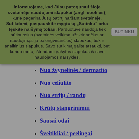
Kategorijos
Informuojame, kad Jūsų patogumui šioje
svetainėje naudojami slapukai (angl. cookies)
,
Kosmetika
kurie pagerina Jūsų patirtį naršant svetainėje.
Sutikdami, paspauskite mygtuką „Sutinku“ arba
tęskite naršymą toliau
.
Parduotuvė naudoja tiek
Kūno priežiūrai
SUTINKU
būtinuosius (svetainės veikimą užtikrinančius ar
naudojimąsi ja palengvinančius) slapukus, tiek ir
Nuo prakaito
analitinius slapukus. Savo sutikimą galite atšaukti, bet
kuriuo metu, ištrindami įrašytus slapukus iš savo
Kūno prausikliai
naudojamos naršyklės.
Nuo žvynelinės / dermatito
Nuo celiulito
Nuo strijų / randų
Krūtų stangrinimui
Sausai odai
Šveitikliai / peelingai