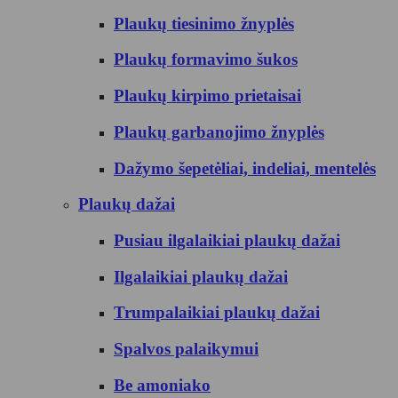
Plaukų tiesinimo žnyplės
Plaukų formavimo šukos
Plaukų kirpimo prietaisai
Plaukų garbanojimo žnyplės
Dažymo šepetėliai, indeliai, mentelės
Plaukų dažai
Pusiau ilgalaikiai plaukų dažai
Ilgalaikiai plaukų dažai
Trumpalaikiai plaukų dažai
Spalvos palaikymui
Be amoniako