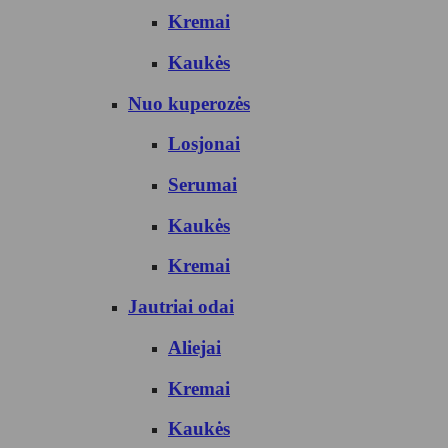
Kremai
Kaukės
Nuo kuperozės
Losjonai
Serumai
Kaukės
Kremai
Jautriai odai
Aliejai
Kremai
Kaukės