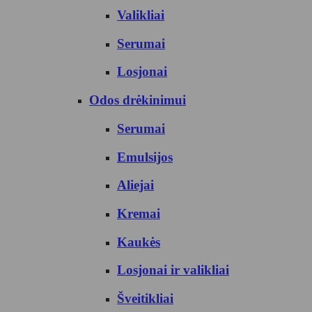
Valikliai
Serumai
Losjonai
Odos drėkinimui
Serumai
Emulsijos
Aliejai
Kremai
Kaukės
Losjonai ir valikliai
Šveitikliai