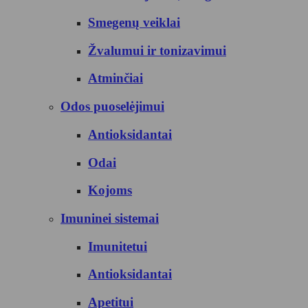
Smegenų veiklai
Žvalumui ir tonizavimui
Atminčiai
Odos puoselėjimui
Antioksidantai
Odai
Kojoms
Imuninei sistemai
Imunitetui
Antioksidantai
Apetitui