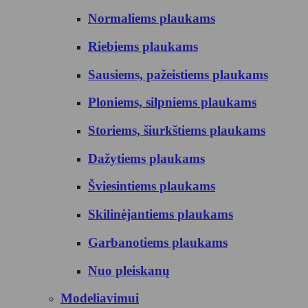
Normaliems plaukams
Riebiems plaukams
Sausiems, pažeistiems plaukams
Ploniems, silpniems plaukams
Storiems, šiurkštiems plaukams
Dažytiems plaukams
Šviesintiems plaukams
Skilinėjantiems plaukams
Garbanotiems plaukams
Nuo pleiskanų
Modeliavimui