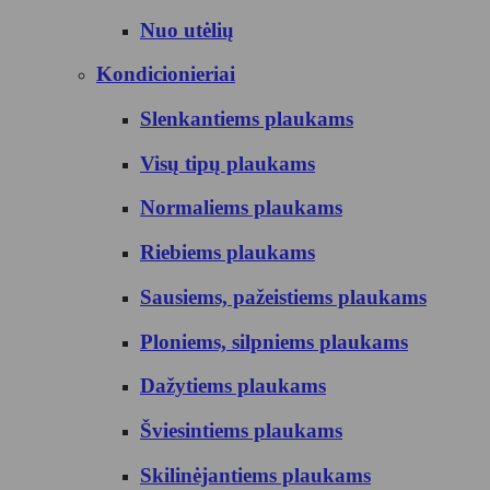
Nuo utėlių
Kondicionieriai
Slenkantiems plaukams
Visų tipų plaukams
Normaliems plaukams
Riebiems plaukams
Sausiems, pažeistiems plaukams
Ploniems, silpniems plaukams
Dažytiems plaukams
Šviesintiems plaukams
Skilinėjantiems plaukams