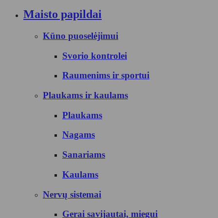
Maisto papildai
Kūno puoselėjimui
Svorio kontrolei
Raumenims ir sportui
Plaukams ir kaulams
Plaukams
Nagams
Sanariams
Kaulams
Nervų sistemai
Gerai savijautai, miegui