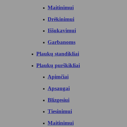
Maitinimui
Drėkinimui
Iššukavimui
Garbanoms
Plaukų standikliai
Plaukų purškikliai
Apimčiai
Apsaugai
Blizgesiui
Tiesinimui
Maitinimui