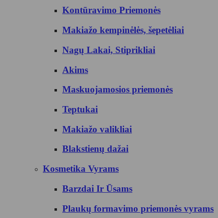
Kontūravimo Priemonės
Makiažo kempinėlės, šepetėliai
Nagų Lakai, Stiprikliai
Akims
Maskuojamosios priemonės
Teptukai
Makiažo valikliai
Blakstienų dažai
Kosmetika Vyrams
Barzdai Ir Ūsams
Plaukų formavimo priemonės vyrams