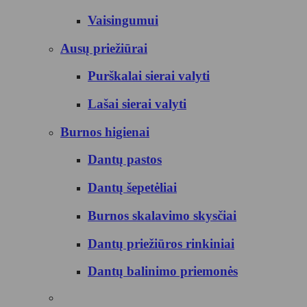
Vaisingumui
Ausų priežiūrai
Purškalai sierai valyti
Lašai sierai valyti
Burnos higienai
Dantų pastos
Dantų šepetėliai
Burnos skalavimo skysčiai
Dantų priežiūros rinkiniai
Dantų balinimo priemonės