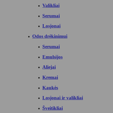
Valikliai
Serumai
Losjonai
Odos drėkinimui
Serumai
Emulsijos
Aliejai
Kremai
Kaukės
Losjonai ir valikliai
Šveitikliai