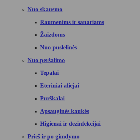
Nuo skausmo
Raumenims ir sanariams
Žaizdoms
Nuo puslelinės
Nuo peršalimo
Tepalai
Eteriniai aliejai
Purškalai
Apsauginės kaukės
Higienai ir dezinfekcijai
Prieš ir po gimdymo