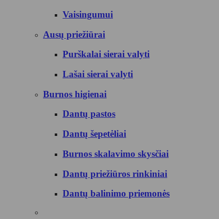
Vaisingumui
Ausų priežiūrai
Purškalai sierai valyti
Lašai sierai valyti
Burnos higienai
Dantų pastos
Dantų šepetėliai
Burnos skalavimo skysčiai
Dantų priežiūros rinkiniai
Dantų balinimo priemonės