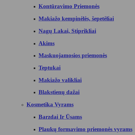
Kontūravimo Priemonės
Makiažo kempinėlės, šepetėliai
Nagų Lakai, Stiprikliai
Akims
Maskuojamosios priemonės
Teptukai
Makiažo valikliai
Blakstienų dažai
Kosmetika Vyrams
Barzdai Ir Ūsams
Plaukų formavimo priemonės vyrams