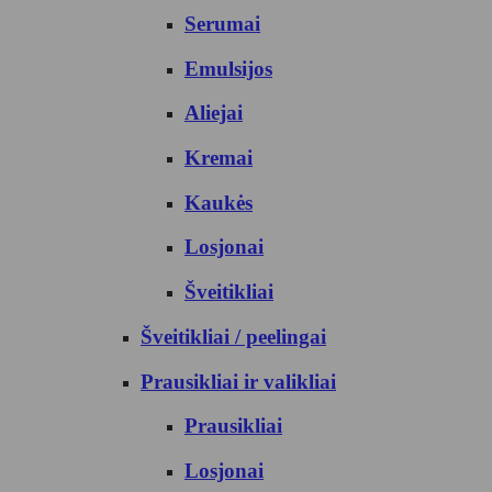
Serumai
Emulsijos
Aliejai
Kremai
Kaukės
Losjonai
Šveitikliai
Šveitikliai / peelingai
Prausikliai ir valikliai
Prausikliai
Losjonai