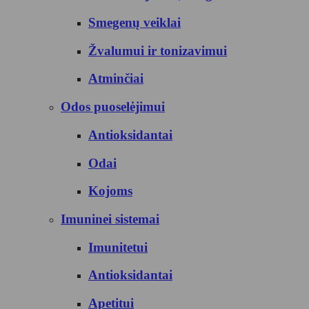
Smegenų veiklai
Žvalumui ir tonizavimui
Atminčiai
Odos puoselėjimui
Antioksidantai
Odai
Kojoms
Imuninei sistemai
Imunitetui
Antioksidantai
Apetitui