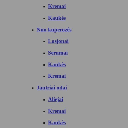
Kremai
Kaukės
Nuo kuperozės
Losjonai
Serumai
Kaukės
Kremai
Jautriai odai
Aliejai
Kremai
Kaukės