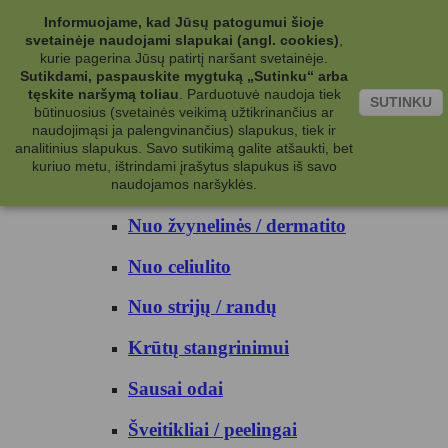
Kategorijos
Informuojame, kad Jūsų patogumui šioje
svetainėje naudojami slapukai (angl. cookies)
,
Kosmetika
kurie pagerina Jūsų patirtį naršant svetainėje.
Sutikdami, paspauskite mygtuką „Sutinku“ arba
tęskite naršymą toliau
.
Parduotuvė naudoja tiek
Kūno priežiūrai
SUTINKU
būtinuosius (svetainės veikimą užtikrinančius ar
naudojimąsi ja palengvinančius) slapukus, tiek ir
Nuo prakaito
analitinius slapukus. Savo sutikimą galite atšaukti, bet
kuriuo metu, ištrindami įrašytus slapukus iš savo
Kūno prausikliai
naudojamos naršyklės.
Nuo žvynelinės / dermatito
Nuo celiulito
Nuo strijų / randų
Krūtų stangrinimui
Sausai odai
Šveitikliai / peelingai