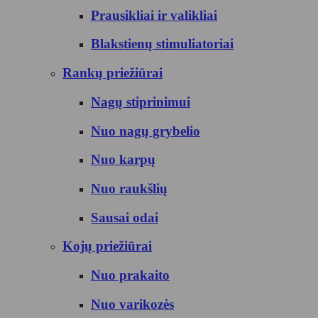
Prausikliai ir valikliai
Blakstienų stimuliatoriai
Rankų priežiūrai
Nagų stiprinimui
Nuo nagų grybelio
Nuo karpų
Nuo raukšlių
Sausai odai
Kojų priežiūrai
Nuo prakaito
Nuo varikozės