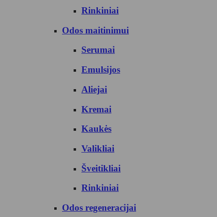
Rinkiniai
Odos maitinimui
Serumai
Emulsijos
Aliejai
Kremai
Kaukės
Valikliai
Šveitikliai
Rinkiniai
Odos regeneracijai