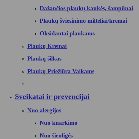
Dažančios plaukų kaukės, šampūnai
Plaukų šviesinimo milteliai/kremai
Oksidantai plaukams
Plaukų Kremai
Plaukų šilkas
Plaukų Priežiūra Vaikams
Sveikatai ir prevencijai
Nuo alergijos
Nuo knarkimo
Nuo šienligės