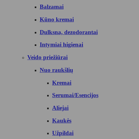
Balzamai
Kūno kremai
Dulksna, dezodorantai
Intymiai higienai
Veido priežiūrai
Nuo raukšlių
Kremai
Serumai/Esencijos
Aliejai
Kaukės
Užpildai