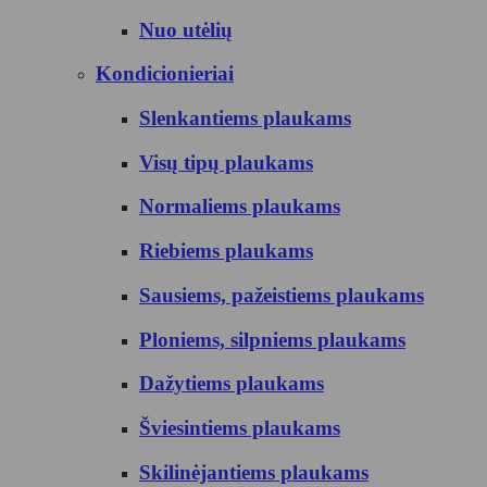
Nuo utėlių
Kondicionieriai
Slenkantiems plaukams
Visų tipų plaukams
Normaliems plaukams
Riebiems plaukams
Sausiems, pažeistiems plaukams
Ploniems, silpniems plaukams
Dažytiems plaukams
Šviesintiems plaukams
Skilinėjantiems plaukams