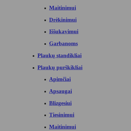
Maitinimui
Drėkinimui
Iššukavimui
Garbanoms
Plaukų standikliai
Plaukų purškikliai
Apimčiai
Apsaugai
Blizgesiui
Tiesinimui
Maitinimui