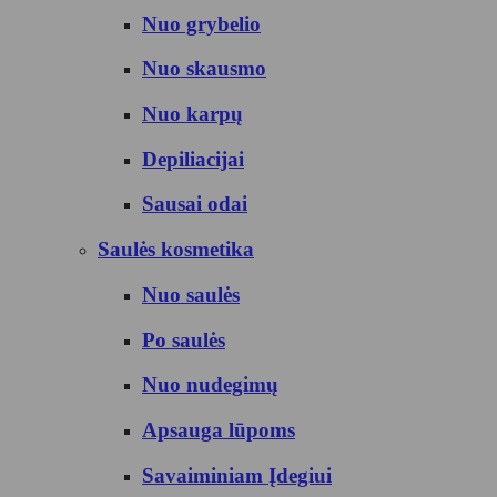
Nuo grybelio
Nuo skausmo
Nuo karpų
Depiliacijai
Sausai odai
Saulės kosmetika
Nuo saulės
Po saulės
Nuo nudegimų
Apsauga lūpoms
Savaiminiam Įdegiui