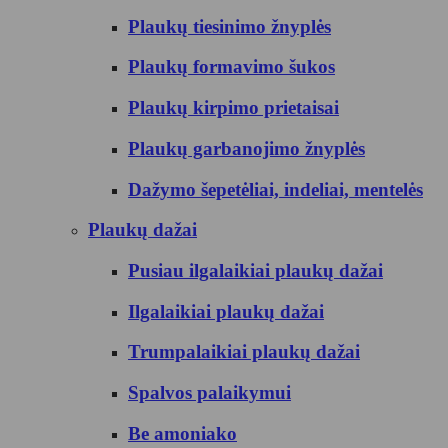
Plaukų tiesinimo žnyplės
Plaukų formavimo šukos
Plaukų kirpimo prietaisai
Plaukų garbanojimo žnyplės
Dažymo šepetėliai, indeliai, mentelės
Plaukų dažai
Pusiau ilgalaikiai plaukų dažai
Ilgalaikiai plaukų dažai
Trumpalaikiai plaukų dažai
Spalvos palaikymui
Be amoniako