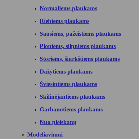
Normaliems plaukams
Riebiems plaukams
Sausiems, pažeistiems plaukams
Ploniems, silpniems plaukams
Storiems, šiurkštiems plaukams
Dažytiems plaukams
Šviesintiems plaukams
Skilinėjantiems plaukams
Garbanotiems plaukams
Nuo pleiskanų
Modeliavimui