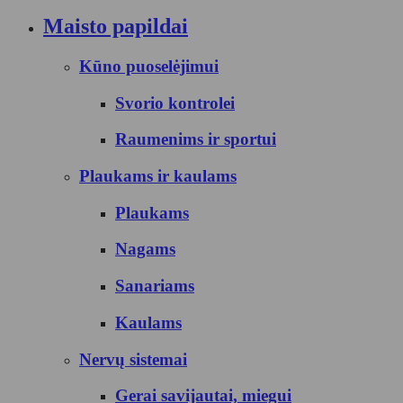
Maisto papildai
Kūno puoselėjimui
Svorio kontrolei
Raumenims ir sportui
Plaukams ir kaulams
Plaukams
Nagams
Sanariams
Kaulams
Nervų sistemai
Gerai savijautai, miegui