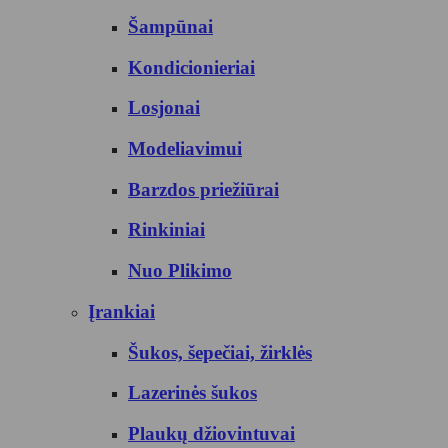
Šampūnai
Kondicionieriai
Losjonai
Modeliavimui
Barzdos priežiūrai
Rinkiniai
Nuo Plikimo
Įrankiai
Šukos, šepečiai, žirklės
Lazerinės šukos
Plaukų džiovintuvai