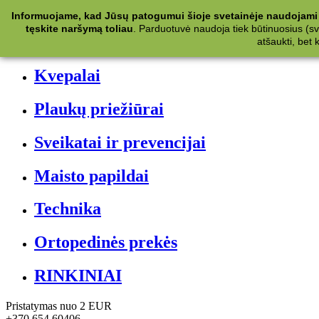
Kategorijos
Informuojame, kad Jūsų patogumui šioje svetainėje naudojami 
tęskite naršymą toliau
.
Parduotuvė naudoja tiek būtinuosius (svet
Kosmetika
atšaukti, bet
Kvepalai
Plaukų priežiūrai
Sveikatai ir prevencijai
Maisto papildai
Technika
Ortopedinės prekės
RINKINIAI
Pristatymas nuo 2 EUR
+370 654 60406