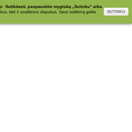
je.
Sutikdami, paspauskite mygtuką „Sutinku“ arba
SUTINKU
s, tiek ir analitinius slapukus. Savo sutikimą galite
.