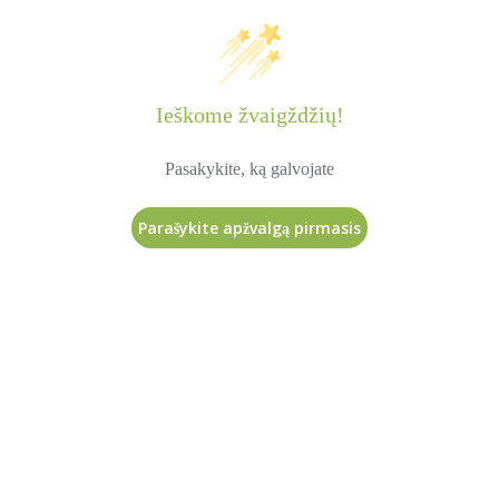
Ieškome žvaigždžių!
Pasakykite, ką galvojate
Parašykite apžvalgą pirmasis