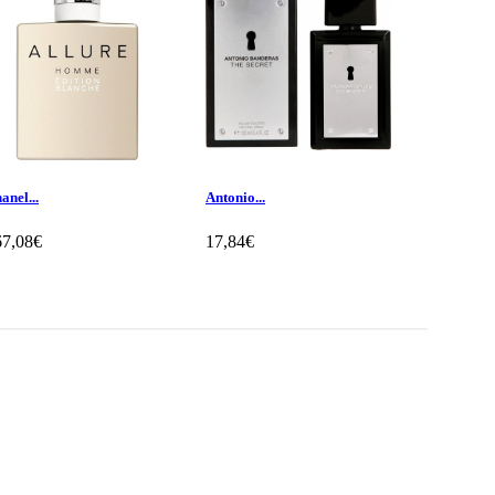
anel...
Antonio...
Antonio...
67,08€
17,84€
14,65€