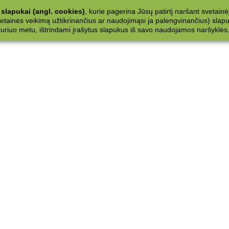
slapukai (angl. cookies)
, kurie pagerina Jūsų patirtį naršant svetainė
ainės veikimą užtikrinančius ar naudojimąsi ja palengvinančius) slapuku
 kuriuo metu, ištrindami įrašytus slapukus iš savo naudojamos naršyklės