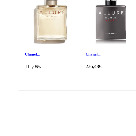
Chanel...
Chanel...
111,09€
236,48€