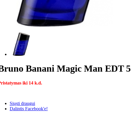
Bruno Banani Magic Man EDT 50 
ristatymas iki 14 k.d.
Siųsti draugui
Dalintis Facebook'e!