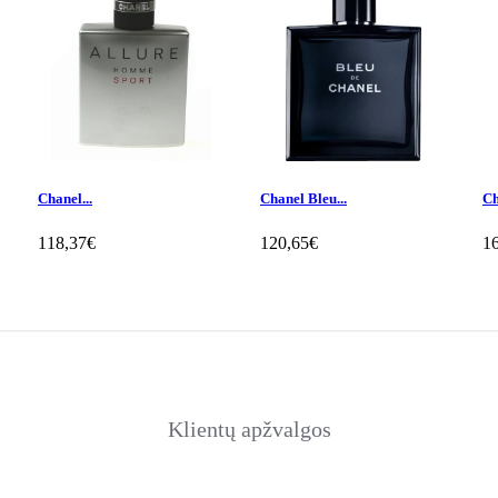
Chanel...
Chanel Bleu...
Ch
118,37€
120,65€
1
Klientų apžvalgos