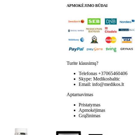
APMOKĖJIMO BŪDAI
Turite klausimų?
Telefonas
+37065460406
Skype:
Medikosbaltic
Email:
info@medikos.lt
Aptarnavimas
Pristatymas
Apmokėjimas
Grąžinimas