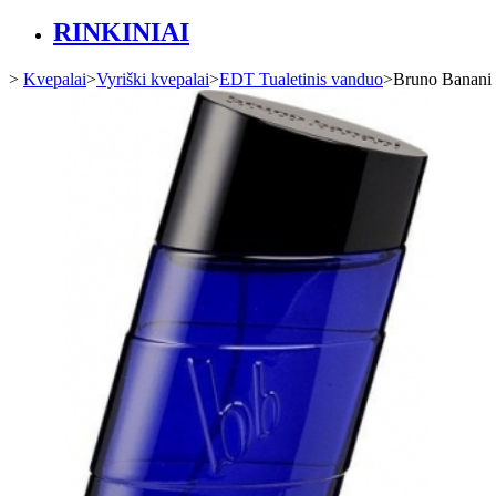
RINKINIAI
>
Kvepalai
>
Vyriški kvepalai
>
EDT Tualetinis vanduo
>
Bruno Banani 