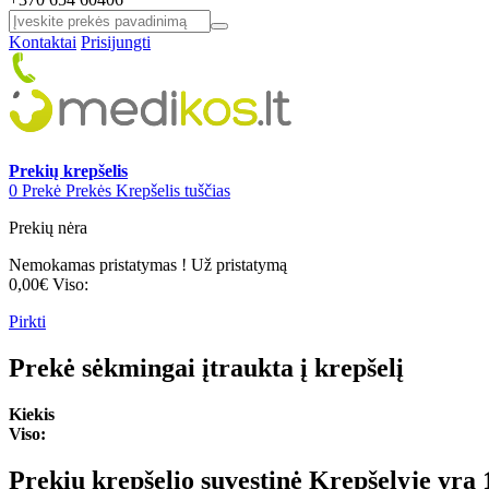
Kontaktai
Prisijungti
Prekių krepšelis
0
Prekė
Prekės
Krepšelis tuščias
Prekių nėra
Nemokamas pristatymas !
Už pristatymą
0,00€
Viso:
Pirkti
Prekė sėkmingai įtraukta į krepšelį
Kiekis
Viso:
Prekių krepšelio suvestinė
Krepšelyje yra 