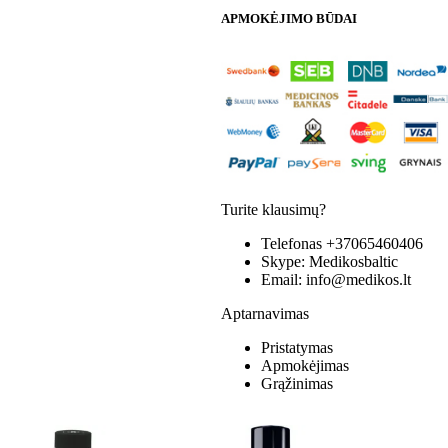
APMOKĖJIMO BŪDAI
Turite klausimų?
Telefonas
+37065460406
Skype:
Medikosbaltic
Email:
info@medikos.lt
Aptarnavimas
Pristatymas
Apmokėjimas
Grąžinimas