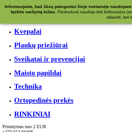
Kategorijos
Informuojame, kad Jūsų patogumui šioje svetainėje naudojami 
tęskite naršymą toliau
.
Parduotuvė naudoja tiek būtinuosius (svet
Kosmetika
atšaukti, bet
Kvepalai
Plaukų priežiūrai
Sveikatai ir prevencijai
Maisto papildai
Technika
Ortopedinės prekės
RINKINIAI
Pristatymas nuo 2 EUR
+370 654 60406