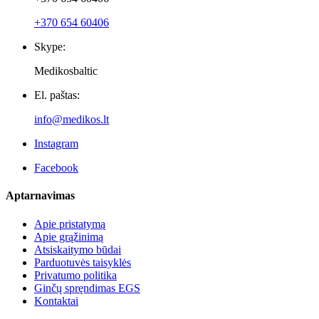
Naujienlaiškiai
Parduotuvės informacija
UAB Baltmetics