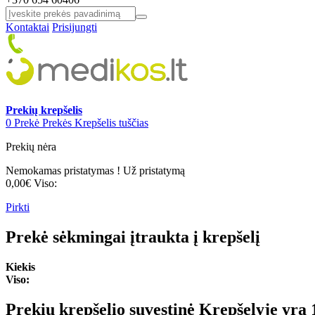
Kontaktai
Prisijungti
Prekių krepšelis
0
Prekė
Prekės
Krepšelis tuščias
Prekių nėra
Nemokamas pristatymas !
Už pristatymą
0,00€
Viso:
Pirkti
Prekė sėkmingai įtraukta į krepšelį
Kiekis
Viso:
Prekių krepšelio suvestinė
Krepšelyje yra 