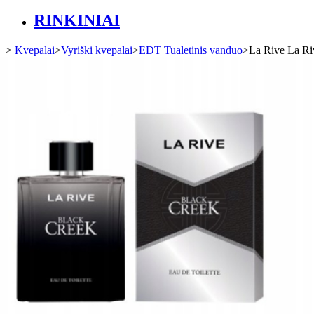
RINKINIAI
>
Kvepalai
>
Vyriški kvepalai
>
EDT Tualetinis vanduo
>
La Rive La Riv