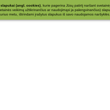
slapukai (angl. cookies)
, kurie pagerina Jūsų patirtį naršant svetainė
ainės veikimą užtikrinančius ar naudojimąsi ja palengvinančius) slapuku
 kuriuo metu, ištrindami įrašytus slapukus iš savo naudojamos naršyklės