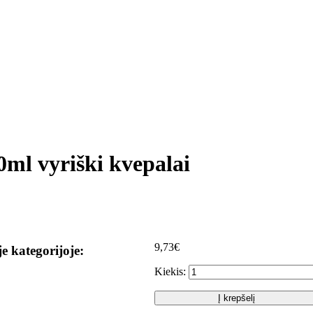
ml vyriški kvepalai
9,73€
je kategorijoje:
Kiekis:
Į krepšelį