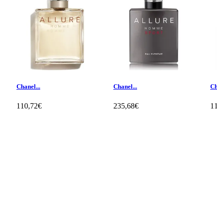
Chanel...
Chanel...
Ch
110,72€
235,68€
1
Klientų apžvalgos