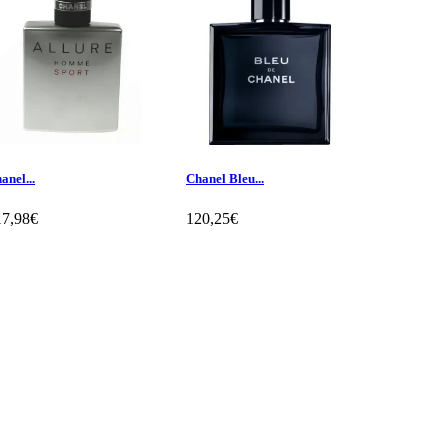
anel...
Chanel Bleu...
Chanel...
17,98€
120,25€
166,51€