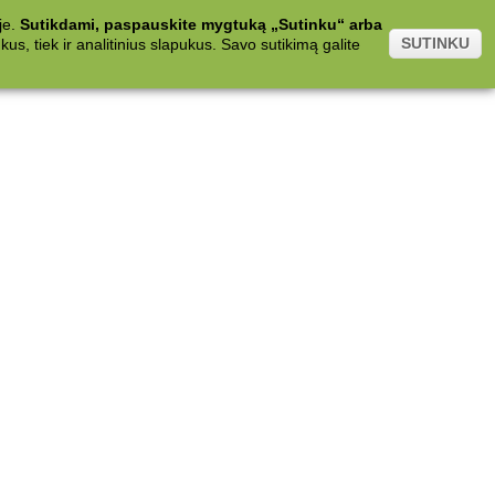
je.
Sutikdami, paspauskite mygtuką „Sutinku“ arba
SUTINKU
s, tiek ir analitinius slapukus. Savo sutikimą galite
.