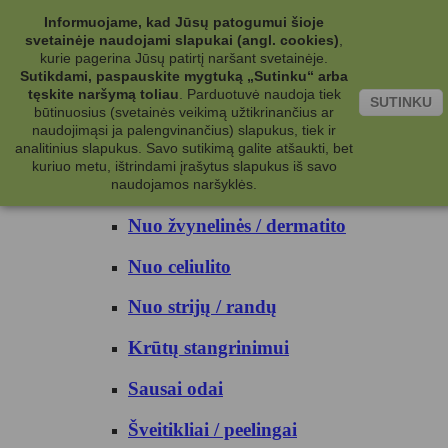
Kategorijos
Informuojame, kad Jūsų patogumui šioje
svetainėje naudojami slapukai (angl. cookies)
,
Kosmetika
kurie pagerina Jūsų patirtį naršant svetainėje.
Sutikdami, paspauskite mygtuką „Sutinku“ arba
tęskite naršymą toliau
.
Parduotuvė naudoja tiek
Kūno priežiūrai
SUTINKU
būtinuosius (svetainės veikimą užtikrinančius ar
naudojimąsi ja palengvinančius) slapukus, tiek ir
Nuo prakaito
analitinius slapukus. Savo sutikimą galite atšaukti, bet
kuriuo metu, ištrindami įrašytus slapukus iš savo
Kūno prausikliai
naudojamos naršyklės.
Nuo žvynelinės / dermatito
Nuo celiulito
Nuo strijų / randų
Krūtų stangrinimui
Sausai odai
Šveitikliai / peelingai