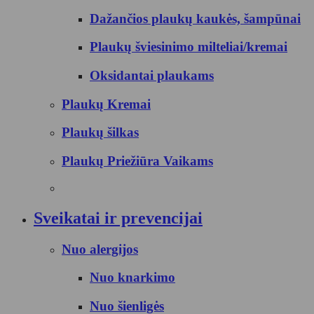
Dažančios plaukų kaukės, šampūnai
Plaukų šviesinimo milteliai/kremai
Oksidantai plaukams
Plaukų Kremai
Plaukų šilkas
Plaukų Priežiūra Vaikams
Sveikatai ir prevencijai
Nuo alergijos
Nuo knarkimo
Nuo šienligės