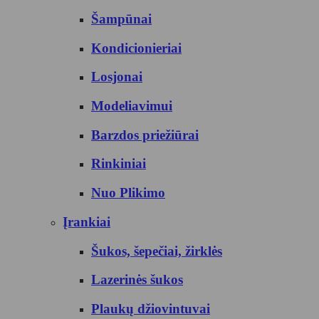
Šampūnai
Kondicionieriai
Losjonai
Modeliavimui
Barzdos priežiūrai
Rinkiniai
Nuo Plikimo
Įrankiai
Šukos, šepečiai, žirklės
Lazerinės šukos
Plaukų džiovintuvai