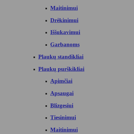
Maitinimui
Drėkinimui
Iššukavimui
Garbanoms
Plaukų standikliai
Plaukų purškikliai
Apimčiai
Apsaugai
Blizgesiui
Tiesinimui
Maitinimui