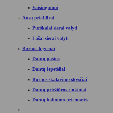
Vaisingumui
Ausų priežiūrai
Purškalai sierai valyti
Lašai sierai valyti
Burnos higienai
Dantų pastos
Dantų šepetėliai
Burnos skalavimo skysčiai
Dantų priežiūros rinkiniai
Dantų balinimo priemonės