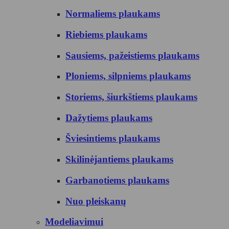
Normaliems plaukams
Riebiems plaukams
Sausiems, pažeistiems plaukams
Ploniems, silpniems plaukams
Storiems, šiurkštiems plaukams
Dažytiems plaukams
Šviesintiems plaukams
Skilinėjantiems plaukams
Garbanotiems plaukams
Nuo pleiskanų
Modeliavimui