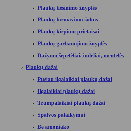
Plaukų tiesinimo žnyplės
Plaukų formavimo šukos
Plaukų kirpimo prietaisai
Plaukų garbanojimo žnyplės
Dažymo šepetėliai, indeliai, mentelės
Plaukų dažai
Pusiau ilgalaikiai plaukų dažai
Ilgalaikiai plaukų dažai
Trumpalaikiai plaukų dažai
Spalvos palaikymui
Be amoniako