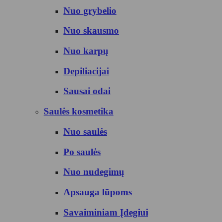
Nuo grybelio
Nuo skausmo
Nuo karpų
Depiliacijai
Sausai odai
Saulės kosmetika
Nuo saulės
Po saulės
Nuo nudegimų
Apsauga lūpoms
Savaiminiam Įdegiui