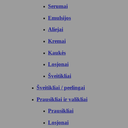
Serumai
Emulsijos
Aliejai
Kremai
Kaukės
Losjonai
Šveitikliai
Šveitikliai / peelingai
Prausikliai ir valikliai
Prausikliai
Losjonai