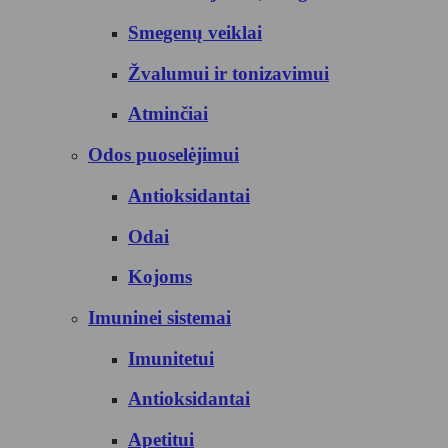
Smegenų veiklai
Žvalumui ir tonizavimui
Atminčiai
Odos puoselėjimui
Antioksidantai
Odai
Kojoms
Imuninei sistemai
Imunitetui
Antioksidantai
Apetitui