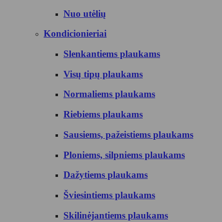
Nuo utėlių
Kondicionieriai
Slenkantiems plaukams
Visų tipų plaukams
Normaliems plaukams
Riebiems plaukams
Sausiems, pažeistiems plaukams
Ploniems, silpniems plaukams
Dažytiems plaukams
Šviesintiems plaukams
Skilinėjantiems plaukams