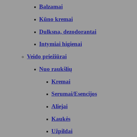
Balzamai
Kūno kremai
Dulksna, dezodorantai
Intymiai higienai
Veido priežiūrai
Nuo raukšlių
Kremai
Serumai/Esencijos
Aliejai
Kaukės
Užpildai