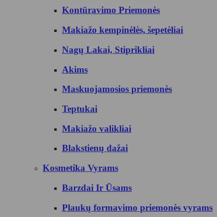
Kontūravimo Priemonės
Makiažo kempinėlės, šepetėliai
Nagų Lakai, Stiprikliai
Akims
Maskuojamosios priemonės
Teptukai
Makiažo valikliai
Blakstienų dažai
Kosmetika Vyrams
Barzdai Ir Ūsams
Plaukų formavimo priemonės vyrams