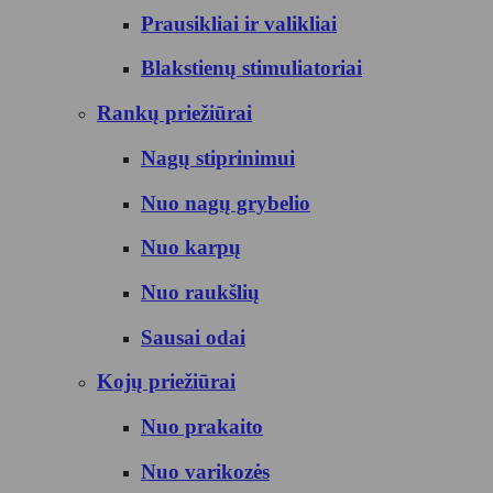
Prausikliai ir valikliai
Blakstienų stimuliatoriai
Rankų priežiūrai
Nagų stiprinimui
Nuo nagų grybelio
Nuo karpų
Nuo raukšlių
Sausai odai
Kojų priežiūrai
Nuo prakaito
Nuo varikozės