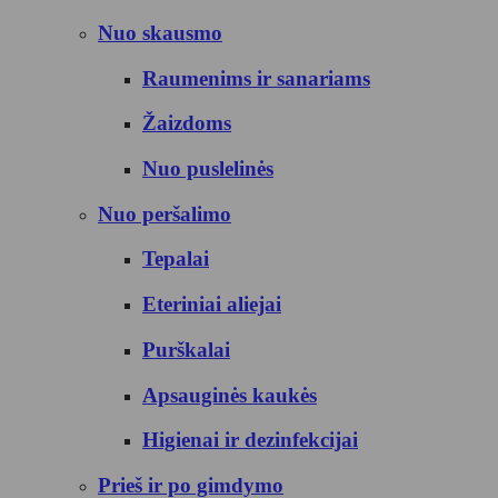
Nuo skausmo
Raumenims ir sanariams
Žaizdoms
Nuo puslelinės
Nuo peršalimo
Tepalai
Eteriniai aliejai
Purškalai
Apsauginės kaukės
Higienai ir dezinfekcijai
Prieš ir po gimdymo