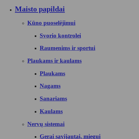
Maisto papildai
Kūno puoselėjimui
Svorio kontrolei
Raumenims ir sportui
Plaukams ir kaulams
Plaukams
Nagams
Sanariams
Kaulams
Nervų sistemai
Gerai savijautai, miegui