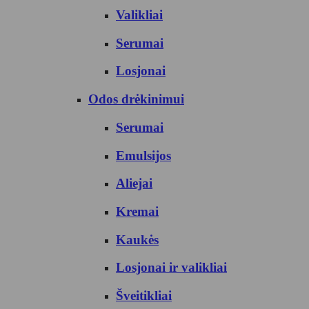
Valikliai
Serumai
Losjonai
Odos drėkinimui
Serumai
Emulsijos
Aliejai
Kremai
Kaukės
Losjonai ir valikliai
Šveitikliai