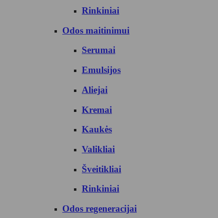
Rinkiniai
Odos maitinimui
Serumai
Emulsijos
Aliejai
Kremai
Kaukės
Valikliai
Šveitikliai
Rinkiniai
Odos regeneracijai