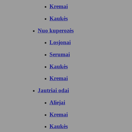
Kremai
Kaukės
Nuo kuperozės
Losjonai
Serumai
Kaukės
Kremai
Jautriai odai
Aliejai
Kremai
Kaukės