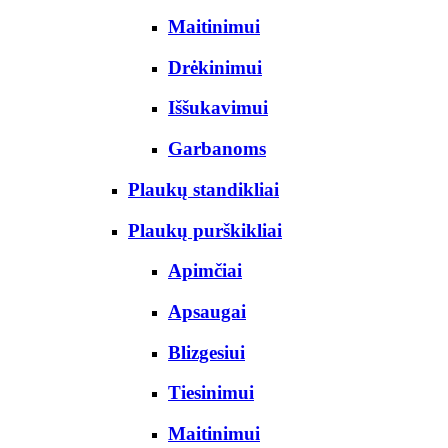
Maitinimui
Drėkinimui
Iššukavimui
Garbanoms
Plaukų standikliai
Plaukų purškikliai
Apimčiai
Apsaugai
Blizgesiui
Tiesinimui
Maitinimui