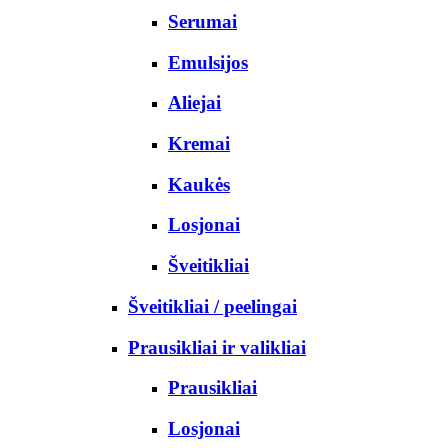
Serumai
Emulsijos
Aliejai
Kremai
Kaukės
Losjonai
Šveitikliai
Šveitikliai / peelingai
Prausikliai ir valikliai
Prausikliai
Losjonai