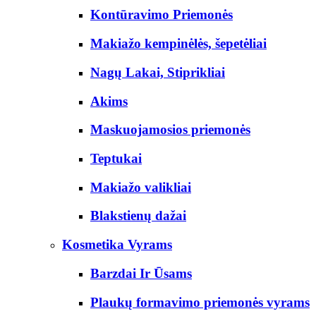
Kontūravimo Priemonės
Makiažo kempinėlės, šepetėliai
Nagų Lakai, Stiprikliai
Akims
Maskuojamosios priemonės
Teptukai
Makiažo valikliai
Blakstienų dažai
Kosmetika Vyrams
Barzdai Ir Ūsams
Plaukų formavimo priemonės vyrams