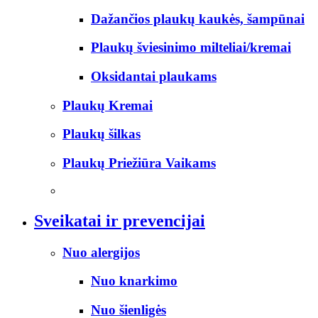
Dažančios plaukų kaukės, šampūnai
Plaukų šviesinimo milteliai/kremai
Oksidantai plaukams
Plaukų Kremai
Plaukų šilkas
Plaukų Priežiūra Vaikams
Sveikatai ir prevencijai
Nuo alergijos
Nuo knarkimo
Nuo šienligės