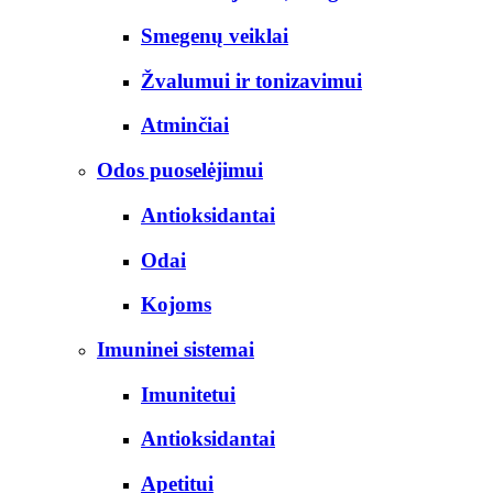
Smegenų veiklai
Žvalumui ir tonizavimui
Atminčiai
Odos puoselėjimui
Antioksidantai
Odai
Kojoms
Imuninei sistemai
Imunitetui
Antioksidantai
Apetitui