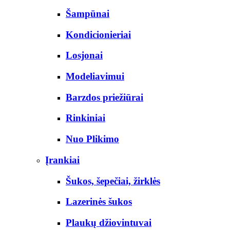
Šampūnai
Kondicionieriai
Losjonai
Modeliavimui
Barzdos priežiūrai
Rinkiniai
Nuo Plikimo
Įrankiai
Šukos, šepečiai, žirklės
Lazerinės šukos
Plaukų džiovintuvai