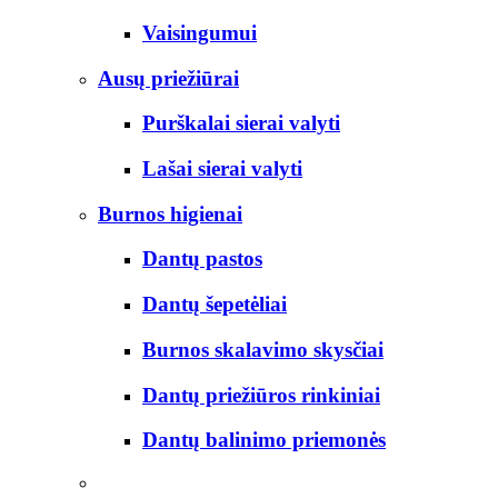
Vaisingumui
Ausų priežiūrai
Purškalai sierai valyti
Lašai sierai valyti
Burnos higienai
Dantų pastos
Dantų šepetėliai
Burnos skalavimo skysčiai
Dantų priežiūros rinkiniai
Dantų balinimo priemonės