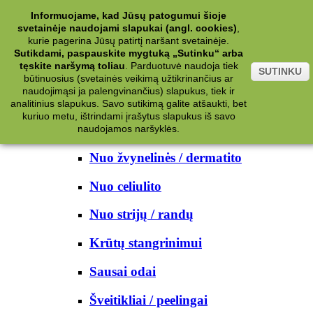
Kategorijos
Informuojame, kad Jūsų patogumui šioje
svetainėje naudojami slapukai (angl. cookies)
,
Kosmetika
kurie pagerina Jūsų patirtį naršant svetainėje.
Sutikdami, paspauskite mygtuką „Sutinku“ arba
tęskite naršymą toliau
.
Parduotuvė naudoja tiek
Kūno priežiūrai
SUTINKU
būtinuosius (svetainės veikimą užtikrinančius ar
naudojimąsi ja palengvinančius) slapukus, tiek ir
Nuo prakaito
analitinius slapukus. Savo sutikimą galite atšaukti, bet
kuriuo metu, ištrindami įrašytus slapukus iš savo
Kūno prausikliai
naudojamos naršyklės.
Nuo žvynelinės / dermatito
Nuo celiulito
Nuo strijų / randų
Krūtų stangrinimui
Sausai odai
Šveitikliai / peelingai