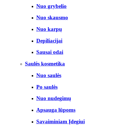
Nuo grybelio
Nuo skausmo
Nuo karpų
Depiliacijai
Sausai odai
Saulės kosmetika
Nuo saulės
Po saulės
Nuo nudegimų
Apsauga lūpoms
Savaiminiam Įdegiui