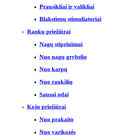
Prausikliai ir valikliai
Blakstienų stimuliatoriai
Rankų priežiūrai
Nagų stiprinimui
Nuo nagų grybelio
Nuo karpų
Nuo raukšlių
Sausai odai
Kojų priežiūrai
Nuo prakaito
Nuo varikozės