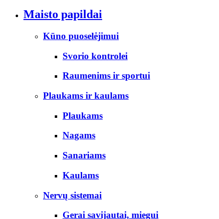
Maisto papildai
Kūno puoselėjimui
Svorio kontrolei
Raumenims ir sportui
Plaukams ir kaulams
Plaukams
Nagams
Sanariams
Kaulams
Nervų sistemai
Gerai savijautai, miegui