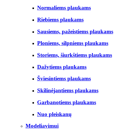
Normaliems plaukams
Riebiems plaukams
Sausiems, pažeistiems plaukams
Ploniems, silpniems plaukams
Storiems, šiurkštiems plaukams
Dažytiems plaukams
Šviesintiems plaukams
Skilinėjantiems plaukams
Garbanotiems plaukams
Nuo pleiskanų
Modeliavimui