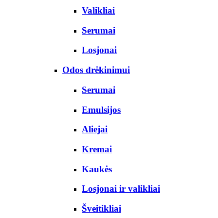
Valikliai
Serumai
Losjonai
Odos drėkinimui
Serumai
Emulsijos
Aliejai
Kremai
Kaukės
Losjonai ir valikliai
Šveitikliai