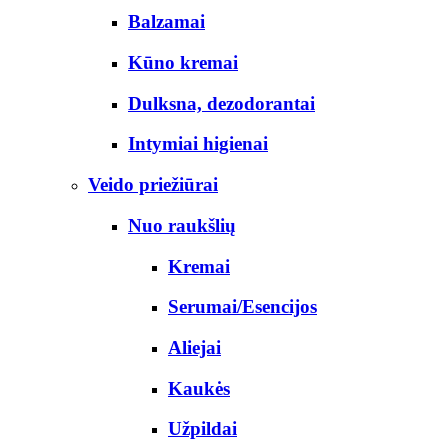
Balzamai
Kūno kremai
Dulksna, dezodorantai
Intymiai higienai
Veido priežiūrai
Nuo raukšlių
Kremai
Serumai/Esencijos
Aliejai
Kaukės
Užpildai