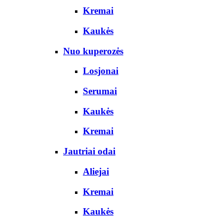
Kremai
Kaukės
Nuo kuperozės
Losjonai
Serumai
Kaukės
Kremai
Jautriai odai
Aliejai
Kremai
Kaukės