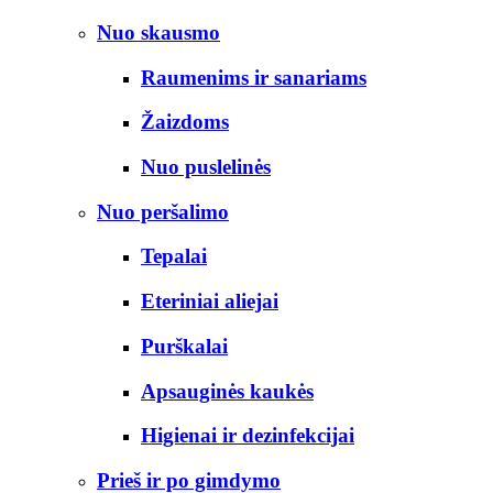
Nuo skausmo
Raumenims ir sanariams
Žaizdoms
Nuo puslelinės
Nuo peršalimo
Tepalai
Eteriniai aliejai
Purškalai
Apsauginės kaukės
Higienai ir dezinfekcijai
Prieš ir po gimdymo