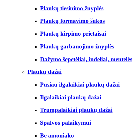
Plaukų tiesinimo žnyplės
Plaukų formavimo šukos
Plaukų kirpimo prietaisai
Plaukų garbanojimo žnyplės
Dažymo šepetėliai, indeliai, mentelės
Plaukų dažai
Pusiau ilgalaikiai plaukų dažai
Ilgalaikiai plaukų dažai
Trumpalaikiai plaukų dažai
Spalvos palaikymui
Be amoniako