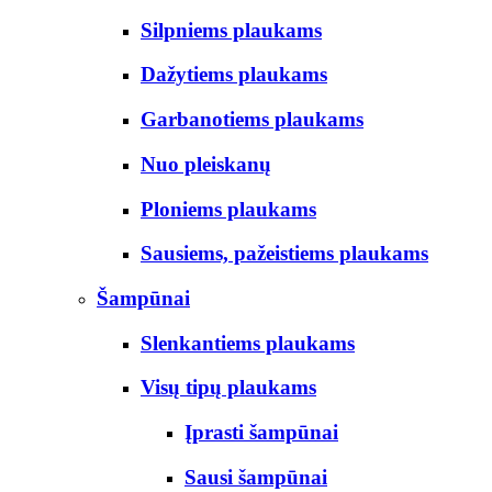
Silpniems plaukams
Dažytiems plaukams
Garbanotiems plaukams
Nuo pleiskanų
Ploniems plaukams
Sausiems, pažeistiems plaukams
Šampūnai
Slenkantiems plaukams
Visų tipų plaukams
Įprasti šampūnai
Sausi šampūnai