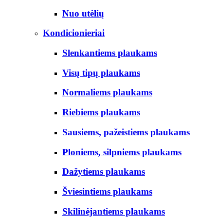
Nuo utėlių
Kondicionieriai
Slenkantiems plaukams
Visų tipų plaukams
Normaliems plaukams
Riebiems plaukams
Sausiems, pažeistiems plaukams
Ploniems, silpniems plaukams
Dažytiems plaukams
Šviesintiems plaukams
Skilinėjantiems plaukams