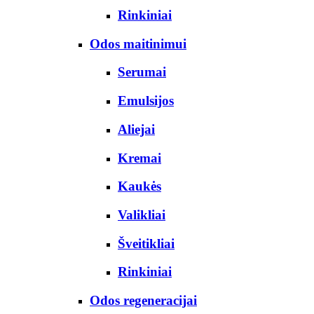
Rinkiniai
Odos maitinimui
Serumai
Emulsijos
Aliejai
Kremai
Kaukės
Valikliai
Šveitikliai
Rinkiniai
Odos regeneracijai