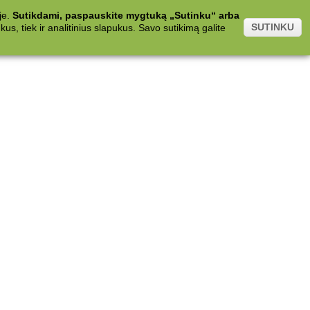
je.
Sutikdami, paspauskite mygtuką „Sutinku“ arba
SUTINKU
s, tiek ir analitinius slapukus. Savo sutikimą galite
.