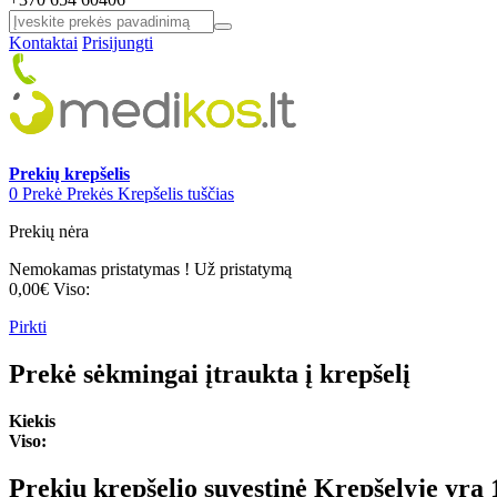
Kontaktai
Prisijungti
Prekių krepšelis
0
Prekė
Prekės
Krepšelis tuščias
Prekių nėra
Nemokamas pristatymas !
Už pristatymą
0,00€
Viso:
Pirkti
Prekė sėkmingai įtraukta į krepšelį
Kiekis
Viso:
Prekių krepšelio suvestinė
Krepšelyje yra 