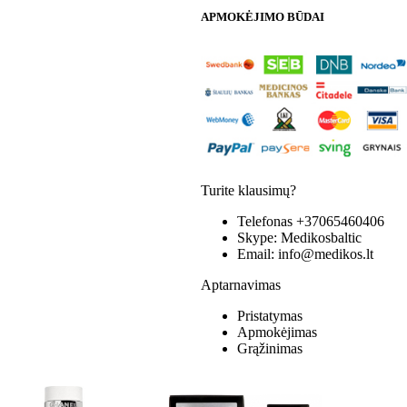
APMOKĖJIMO BŪDAI
Turite klausimų?
Telefonas
+37065460406
Skype:
Medikosbaltic
Email:
info@medikos.lt
Aptarnavimas
Pristatymas
Apmokėjimas
Grąžinimas