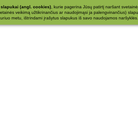
slapukai (angl. cookies)
, kurie pagerina Jūsų patirtį naršant svetainė
ainės veikimą užtikrinančius ar naudojimąsi ja palengvinančius) slapuku
 kuriuo metu, ištrindami įrašytus slapukus iš savo naudojamos naršyklės