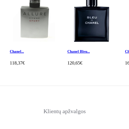
Chanel...
Chanel Bleu...
Ch
118,37€
120,65€
1
Klientų apžvalgos