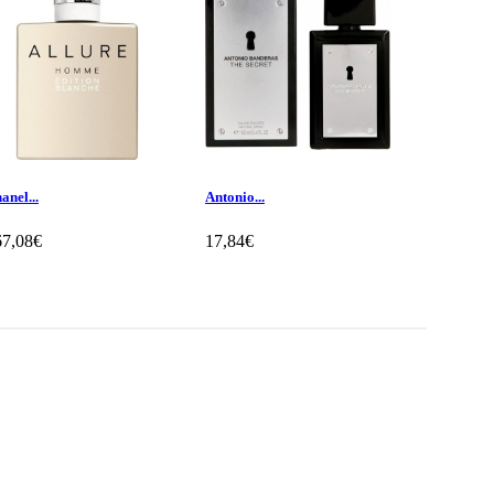
anel...
Antonio...
Antonio...
67,08€
17,84€
14,65€