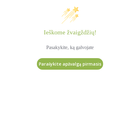
Ieškome žvaigždžių!
Pasakykite, ką galvojate
Parašykite apžvalgą pirmasis