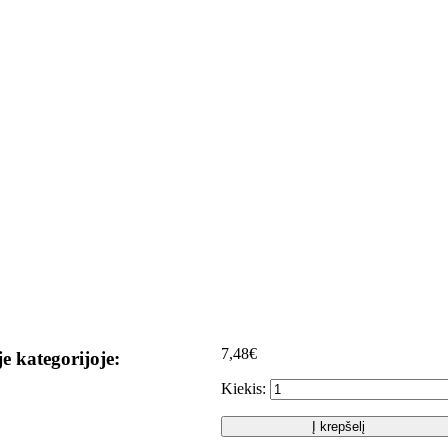
7,48€
je kategorijoje:
Kiekis:
Į krepšelį