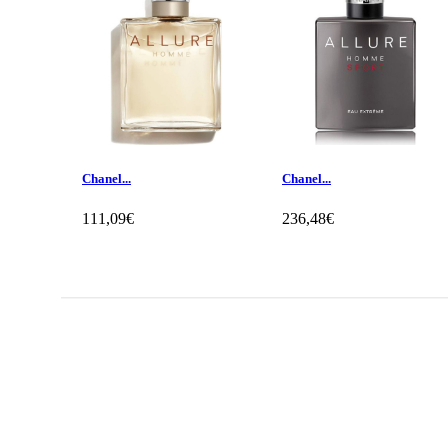
Chanel...
Chanel...
111,09€
236,48€