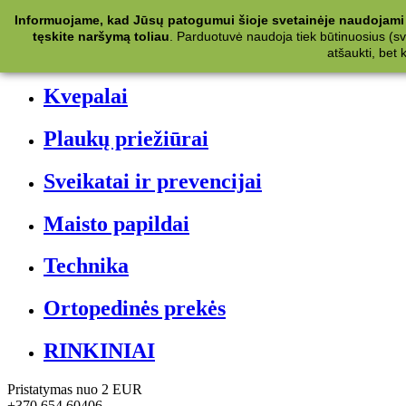
Kategorijos
Informuojame, kad Jūsų patogumui šioje svetainėje naudojami 
tęskite naršymą toliau
.
Parduotuvė naudoja tiek būtinuosius (svet
Kosmetika
atšaukti, bet
Kvepalai
Plaukų priežiūrai
Sveikatai ir prevencijai
Maisto papildai
Technika
Ortopedinės prekės
RINKINIAI
Pristatymas nuo 2 EUR
+370 654 60406