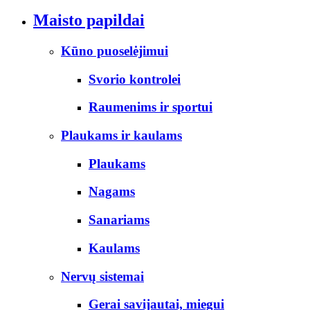
Maisto papildai
Kūno puoselėjimui
Svorio kontrolei
Raumenims ir sportui
Plaukams ir kaulams
Plaukams
Nagams
Sanariams
Kaulams
Nervų sistemai
Gerai savijautai, miegui