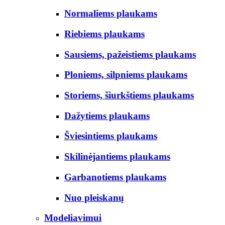
Normaliems plaukams
Riebiems plaukams
Sausiems, pažeistiems plaukams
Ploniems, silpniems plaukams
Storiems, šiurkštiems plaukams
Dažytiems plaukams
Šviesintiems plaukams
Skilinėjantiems plaukams
Garbanotiems plaukams
Nuo pleiskanų
Modeliavimui