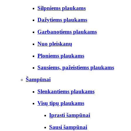
Silpniems plaukams
Dažytiems plaukams
Garbanotiems plaukams
Nuo pleiskanų
Ploniems plaukams
Sausiems, pažeistiems plaukams
Šampūnai
Slenkantiems plaukams
Visų tipų plaukams
Įprasti šampūnai
Sausi šampūnai