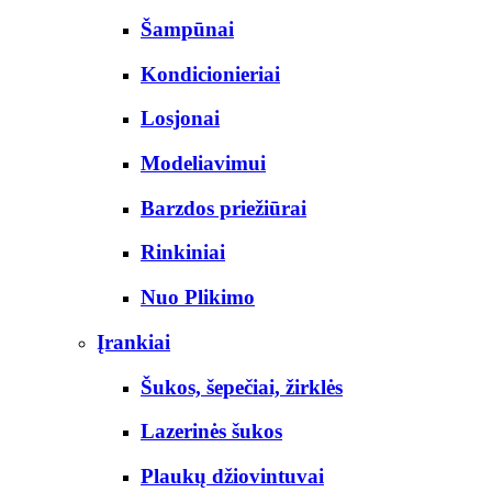
Šampūnai
Kondicionieriai
Losjonai
Modeliavimui
Barzdos priežiūrai
Rinkiniai
Nuo Plikimo
Įrankiai
Šukos, šepečiai, žirklės
Lazerinės šukos
Plaukų džiovintuvai