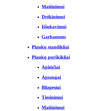
Maitinimui
Drėkinimui
Iššukavimui
Garbanoms
Plaukų standikliai
Plaukų purškikliai
Apimčiai
Apsaugai
Blizgesiui
Tiesinimui
Maitinimui