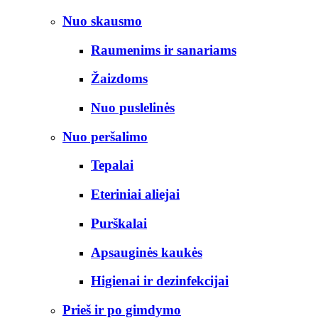
Nuo skausmo
Raumenims ir sanariams
Žaizdoms
Nuo puslelinės
Nuo peršalimo
Tepalai
Eteriniai aliejai
Purškalai
Apsauginės kaukės
Higienai ir dezinfekcijai
Prieš ir po gimdymo