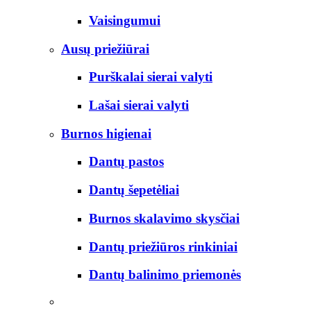
Vaisingumui
Ausų priežiūrai
Purškalai sierai valyti
Lašai sierai valyti
Burnos higienai
Dantų pastos
Dantų šepetėliai
Burnos skalavimo skysčiai
Dantų priežiūros rinkiniai
Dantų balinimo priemonės