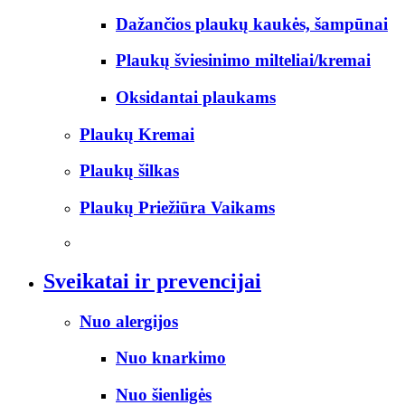
Dažančios plaukų kaukės, šampūnai
Plaukų šviesinimo milteliai/kremai
Oksidantai plaukams
Plaukų Kremai
Plaukų šilkas
Plaukų Priežiūra Vaikams
Sveikatai ir prevencijai
Nuo alergijos
Nuo knarkimo
Nuo šienligės