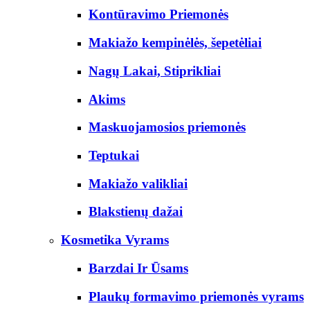
Kontūravimo Priemonės
Makiažo kempinėlės, šepetėliai
Nagų Lakai, Stiprikliai
Akims
Maskuojamosios priemonės
Teptukai
Makiažo valikliai
Blakstienų dažai
Kosmetika Vyrams
Barzdai Ir Ūsams
Plaukų formavimo priemonės vyrams