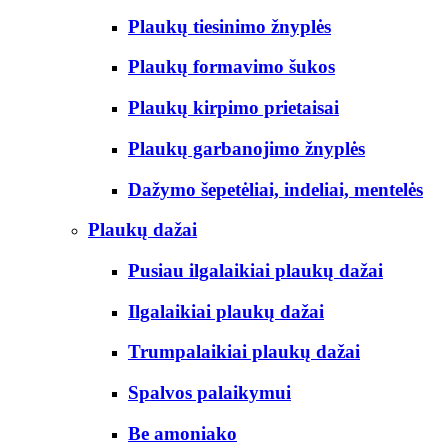
Plaukų tiesinimo žnyplės
Plaukų formavimo šukos
Plaukų kirpimo prietaisai
Plaukų garbanojimo žnyplės
Dažymo šepetėliai, indeliai, mentelės
Plaukų dažai
Pusiau ilgalaikiai plaukų dažai
Ilgalaikiai plaukų dažai
Trumpalaikiai plaukų dažai
Spalvos palaikymui
Be amoniako