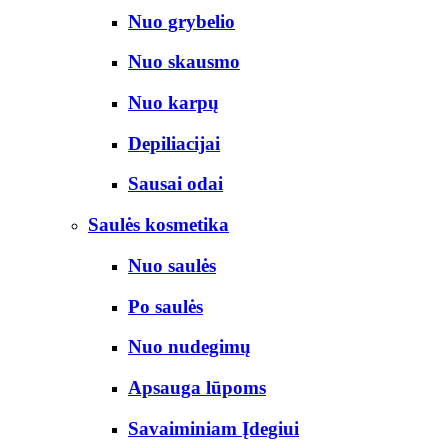
Nuo grybelio
Nuo skausmo
Nuo karpų
Depiliacijai
Sausai odai
Saulės kosmetika
Nuo saulės
Po saulės
Nuo nudegimų
Apsauga lūpoms
Savaiminiam Įdegiui