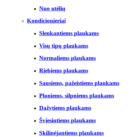
Nuo utėlių
Kondicionieriai
Slenkantiems plaukams
Visų tipų plaukams
Normaliems plaukams
Riebiems plaukams
Sausiems, pažeistiems plaukams
Ploniems, silpniems plaukams
Dažytiems plaukams
Šviesintiems plaukams
Skilinėjantiems plaukams