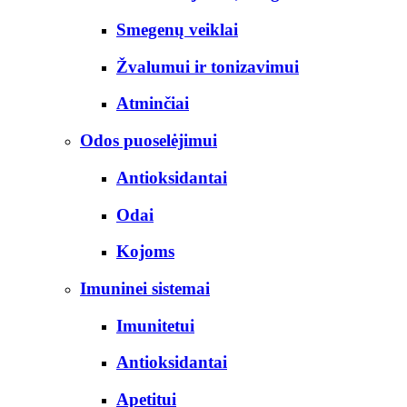
Smegenų veiklai
Žvalumui ir tonizavimui
Atminčiai
Odos puoselėjimui
Antioksidantai
Odai
Kojoms
Imuninei sistemai
Imunitetui
Antioksidantai
Apetitui