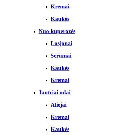
Kremai
Kaukės
Nuo kuperozės
Losjonai
Serumai
Kaukės
Kremai
Jautriai odai
Aliejai
Kremai
Kaukės