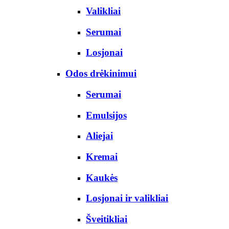
Valikliai
Serumai
Losjonai
Odos drėkinimui
Serumai
Emulsijos
Aliejai
Kremai
Kaukės
Losjonai ir valikliai
Šveitikliai