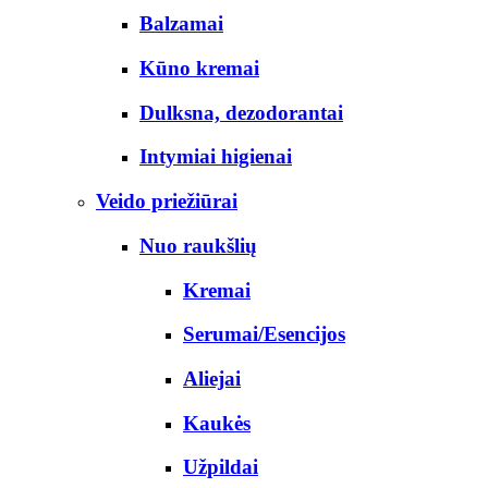
Balzamai
Kūno kremai
Dulksna, dezodorantai
Intymiai higienai
Veido priežiūrai
Nuo raukšlių
Kremai
Serumai/Esencijos
Aliejai
Kaukės
Užpildai