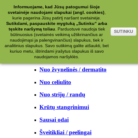
Kategorijos
Informuojame, kad Jūsų patogumui šioje
svetainėje naudojami slapukai (angl. cookies)
,
Kosmetika
kurie pagerina Jūsų patirtį naršant svetainėje.
Sutikdami, paspauskite mygtuką „Sutinku“ arba
tęskite naršymą toliau
.
Parduotuvė naudoja tiek
Kūno priežiūrai
SUTINKU
būtinuosius (svetainės veikimą užtikrinančius ar
naudojimąsi ja palengvinančius) slapukus, tiek ir
Nuo prakaito
analitinius slapukus. Savo sutikimą galite atšaukti, bet
kuriuo metu, ištrindami įrašytus slapukus iš savo
Kūno prausikliai
naudojamos naršyklės.
Nuo žvynelinės / dermatito
Nuo celiulito
Nuo strijų / randų
Krūtų stangrinimui
Sausai odai
Šveitikliai / peelingai