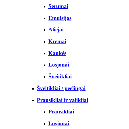
Serumai
Emulsijos
Aliejai
Kremai
Kaukės
Losjonai
Šveitikliai
Šveitikliai / peelingai
Prausikliai ir valikliai
Prausikliai
Losjonai