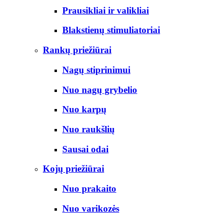
Prausikliai ir valikliai
Blakstienų stimuliatoriai
Rankų priežiūrai
Nagų stiprinimui
Nuo nagų grybelio
Nuo karpų
Nuo raukšlių
Sausai odai
Kojų priežiūrai
Nuo prakaito
Nuo varikozės