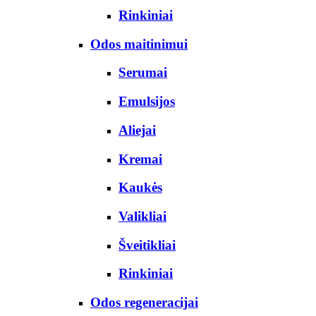
Rinkiniai
Odos maitinimui
Serumai
Emulsijos
Aliejai
Kremai
Kaukės
Valikliai
Šveitikliai
Rinkiniai
Odos regeneracijai