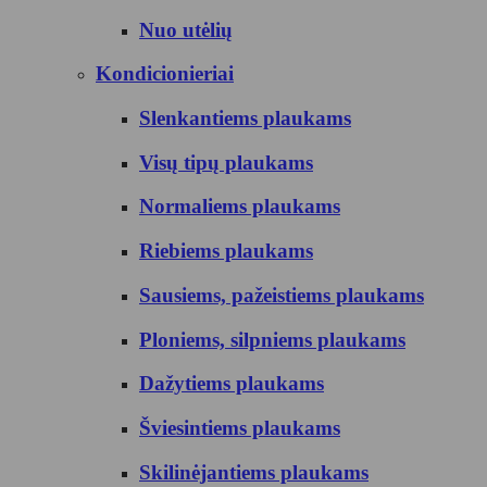
Nuo utėlių
Kondicionieriai
Slenkantiems plaukams
Visų tipų plaukams
Normaliems plaukams
Riebiems plaukams
Sausiems, pažeistiems plaukams
Ploniems, silpniems plaukams
Dažytiems plaukams
Šviesintiems plaukams
Skilinėjantiems plaukams