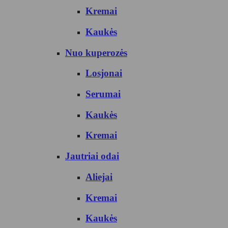
Kremai
Kaukės
Nuo kuperozės
Losjonai
Serumai
Kaukės
Kremai
Jautriai odai
Aliejai
Kremai
Kaukės