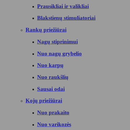
Prausikliai ir valikliai
Blakstienų stimuliatoriai
Rankų priežiūrai
Nagų stiprinimui
Nuo nagų grybelio
Nuo karpų
Nuo raukšlių
Sausai odai
Kojų priežiūrai
Nuo prakaito
Nuo varikozės