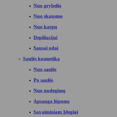
Nuo grybelio
Nuo skausmo
Nuo karpų
Depiliacijai
Sausai odai
Saulės kosmetika
Nuo saulės
Po saulės
Nuo nudegimų
Apsauga lūpoms
Savaiminiam Įdegiui