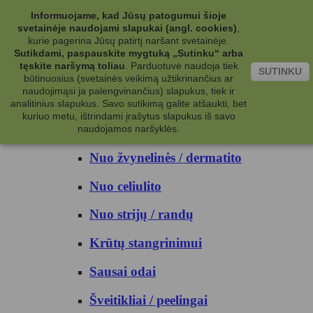
Kategorijos
Informuojame, kad Jūsų patogumui šioje
svetainėje naudojami slapukai (angl. cookies)
,
Kosmetika
kurie pagerina Jūsų patirtį naršant svetainėje.
Sutikdami, paspauskite mygtuką „Sutinku“ arba
tęskite naršymą toliau
.
Parduotuvė naudoja tiek
Kūno priežiūrai
SUTINKU
būtinuosius (svetainės veikimą užtikrinančius ar
naudojimąsi ja palengvinančius) slapukus, tiek ir
Nuo prakaito
analitinius slapukus. Savo sutikimą galite atšaukti, bet
kuriuo metu, ištrindami įrašytus slapukus iš savo
Kūno prausikliai
naudojamos naršyklės.
Nuo žvynelinės / dermatito
Nuo celiulito
Nuo strijų / randų
Krūtų stangrinimui
Sausai odai
Šveitikliai / peelingai