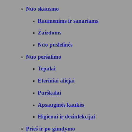
Nuo skausmo
Raumenims ir sanariams
Žaizdoms
Nuo puslelinės
Nuo peršalimo
Tepalai
Eteriniai aliejai
Purškalai
Apsauginės kaukės
Higienai ir dezinfekcijai
Prieš ir po gimdymo