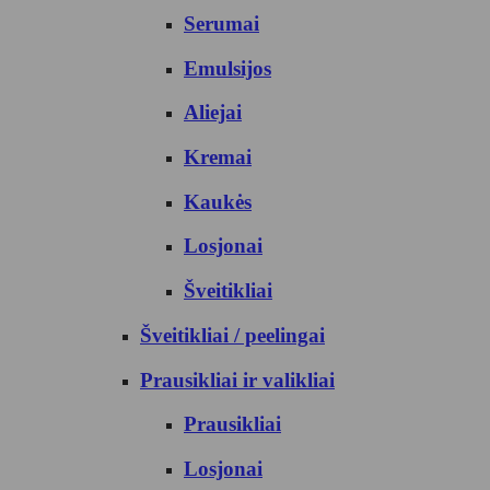
Serumai
Emulsijos
Aliejai
Kremai
Kaukės
Losjonai
Šveitikliai
Šveitikliai / peelingai
Prausikliai ir valikliai
Prausikliai
Losjonai