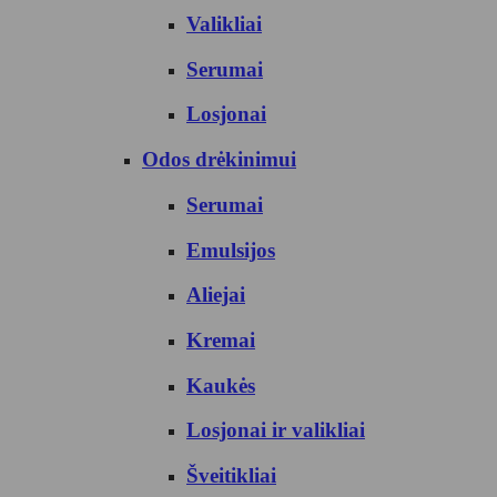
Valikliai
Serumai
Losjonai
Odos drėkinimui
Serumai
Emulsijos
Aliejai
Kremai
Kaukės
Losjonai ir valikliai
Šveitikliai