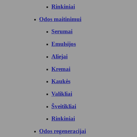
Rinkiniai
Odos maitinimui
Serumai
Emulsijos
Aliejai
Kremai
Kaukės
Valikliai
Šveitikliai
Rinkiniai
Odos regeneracijai