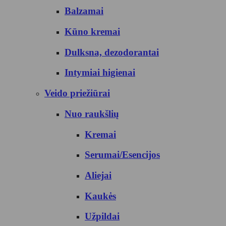
Balzamai
Kūno kremai
Dulksna, dezodorantai
Intymiai higienai
Veido priežiūrai
Nuo raukšlių
Kremai
Serumai/Esencijos
Aliejai
Kaukės
Užpildai