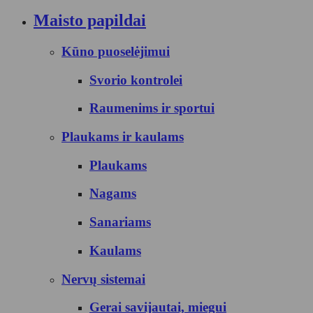
Maisto papildai
Kūno puoselėjimui
Svorio kontrolei
Raumenims ir sportui
Plaukams ir kaulams
Plaukams
Nagams
Sanariams
Kaulams
Nervų sistemai
Gerai savijautai, miegui