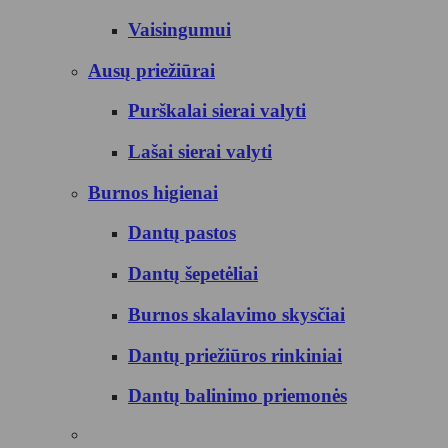
Vaisingumui
Ausų priežiūrai
Purškalai sierai valyti
Lašai sierai valyti
Burnos higienai
Dantų pastos
Dantų šepetėliai
Burnos skalavimo skysčiai
Dantų priežiūros rinkiniai
Dantų balinimo priemonės