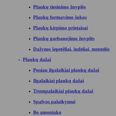
Plaukų tiesinimo žnyplės
Plaukų formavimo šukos
Plaukų kirpimo prietaisai
Plaukų garbanojimo žnyplės
Dažymo šepetėliai, indeliai, mentelės
Plaukų dažai
Pusiau ilgalaikiai plaukų dažai
Ilgalaikiai plaukų dažai
Trumpalaikiai plaukų dažai
Spalvos palaikymui
Be amoniako