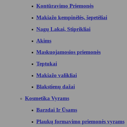
Kontūravimo Priemonės
Makiažo kempinėlės, šepetėliai
Nagų Lakai, Stiprikliai
Akims
Maskuojamosios priemonės
Teptukai
Makiažo valikliai
Blakstienų dažai
Kosmetika Vyrams
Barzdai Ir Ūsams
Plaukų formavimo priemonės vyrams