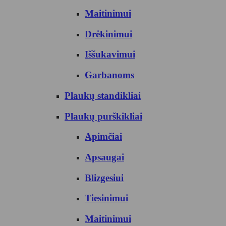
Maitinimui
Drėkinimui
Iššukavimui
Garbanoms
Plaukų standikliai
Plaukų purškikliai
Apimčiai
Apsaugai
Blizgesiui
Tiesinimui
Maitinimui