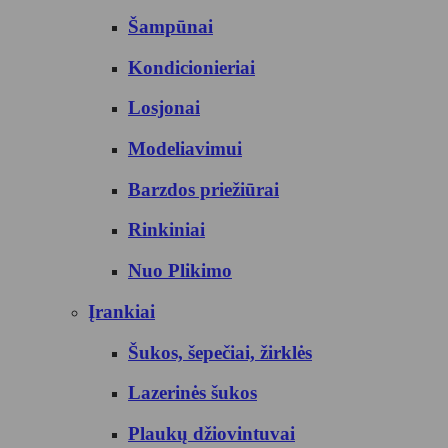
Šampūnai
Kondicionieriai
Losjonai
Modeliavimui
Barzdos priežiūrai
Rinkiniai
Nuo Plikimo
Įrankiai
Šukos, šepečiai, žirklės
Lazerinės šukos
Plaukų džiovintuvai