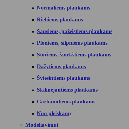
Normaliems plaukams
Riebiems plaukams
Sausiems, pažeistiems plaukams
Ploniems, silpniems plaukams
Storiems, šiurkštiems plaukams
Dažytiems plaukams
Šviesintiems plaukams
Skilinėjantiems plaukams
Garbanotiems plaukams
Nuo pleiskanų
Modeliavimui