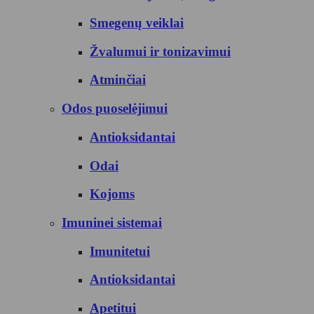
Smegenų veiklai
Žvalumui ir tonizavimui
Atminčiai
Odos puoselėjimui
Antioksidantai
Odai
Kojoms
Imuninei sistemai
Imunitetui
Antioksidantai
Apetitui