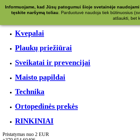
Kategorijos
Informuojame, kad Jūsų patogumui šioje svetainėje naudojami 
tęskite naršymą toliau
.
Parduotuvė naudoja tiek būtinuosius (svet
Kosmetika
atšaukti, bet
Kvepalai
Plaukų priežiūrai
Sveikatai ir prevencijai
Maisto papildai
Technika
Ortopedinės prekės
RINKINIAI
Pristatymas nuo 2 EUR
+370 654 60406