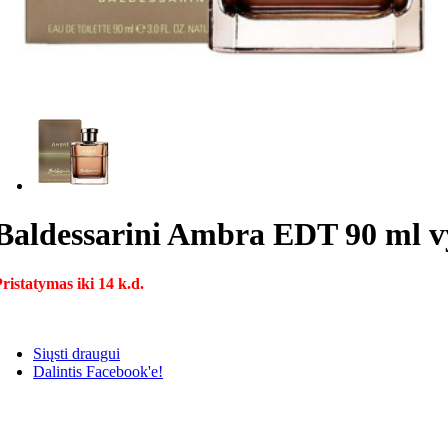
Baldessarini Ambra EDT 90 ml vy
ristatymas iki 14 k.d.
Siųsti draugui
Dalintis Facebook'e!