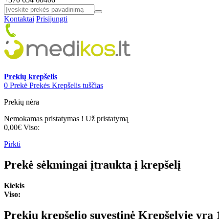
Kontaktai
Prisijungti
Prekių krepšelis
0
Prekė
Prekės
Krepšelis tuščias
Prekių nėra
Nemokamas pristatymas !
Už pristatymą
0,00€
Viso:
Pirkti
Prekė sėkmingai įtraukta į krepšelį
Kiekis
Viso:
Prekių krepšelio suvestinė
Krepšelyje yra 