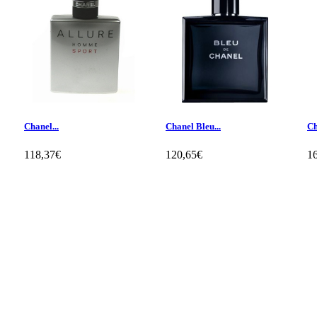
Chanel...
Chanel Bleu...
Ch
118,37€
120,65€
1
Klientų apžvalgos
1
Rašyti apžvalgą
Pagal 1 apžvalgas