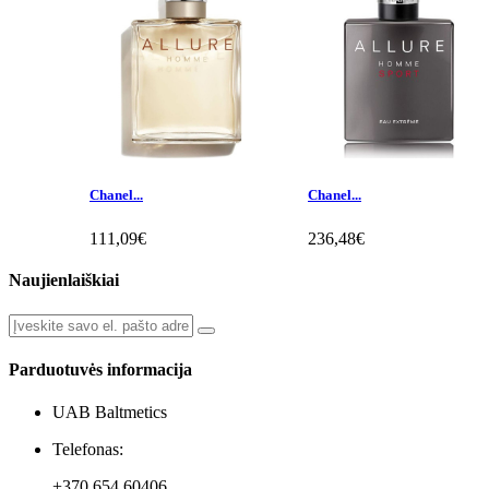
Chanel...
Chanel...
111,09€
236,48€