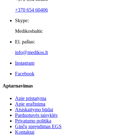
Dar 
Jūra L.
Patvirtintas pirkėjas
Dar negavau prekės ir niek
Naujienlaiškiai
Parduotuvės informacija
UAB Baltmetics
Telefonas: