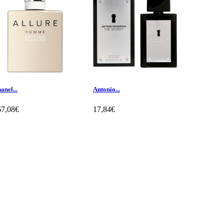
anel...
Antonio...
Antonio...
67,08€
17,84€
14,65€