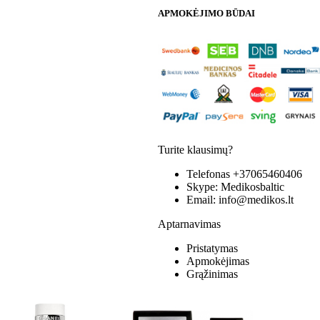
APMOKĖJIMO BŪDAI
Turite klausimų?
Telefonas
+37065460406
Skype:
Medikosbaltic
Email:
info@medikos.lt
Aptarnavimas
Pristatymas
Apmokėjimas
Grąžinimas