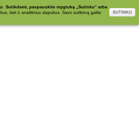
je.
Sutikdami, paspauskite mygtuką „Sutinku“ arba
SUTINKU
s, tiek ir analitinius slapukus. Savo sutikimą galite
.