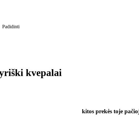
Padidinti
riški kvepalai
kitos prekės toje pačio