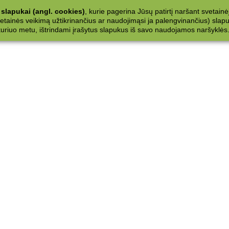
slapukai (angl. cookies)
, kurie pagerina Jūsų patirtį naršant svetainė
ainės veikimą užtikrinančius ar naudojimąsi ja palengvinančius) slapuku
 kuriuo metu, ištrindami įrašytus slapukus iš savo naudojamos naršyklės