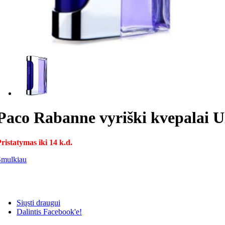
Paco Rabanne vyriški kvepalai Ul
ristatymas iki 14 k.d.
Smulkiau
Siųsti draugui
Dalintis Facebook'e!