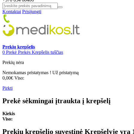
Kontaktai
Prisijungti
Prekių krepšelis
0
Prekė
Prekės
Krepšelis tuščias
Prekių nėra
Nemokamas pristatymas !
Už pristatymą
0,00€
Viso:
Pirkti
Prekė sėkmingai įtraukta į krepšelį
Kiekis
Viso:
Prekių krepšelio suvestinė
Krepšelyje yra 