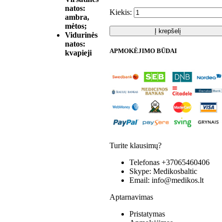
natos:
Kiekis:
ambra,
mėtos;
Į krepšelį
Vidurinės
natos:
APMOKĖJIMO BŪDAI
kvapieji
Turite klausimų?
Telefonas
+37065460406
Skype:
Medikosbaltic
Email:
info@medikos.lt
Aptarnavimas
Pristatymas