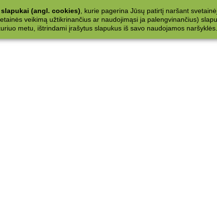
slapukai (angl. cookies)
, kurie pagerina Jūsų patirtį naršant svetainė
ainės veikimą užtikrinančius ar naudojimąsi ja palengvinančius) slapuku
 kuriuo metu, ištrindami įrašytus slapukus iš savo naudojamos naršyklės