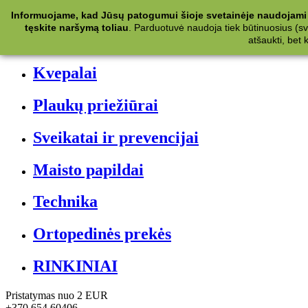
Kategorijos
Informuojame, kad Jūsų patogumui šioje svetainėje naudojami 
tęskite naršymą toliau
.
Parduotuvė naudoja tiek būtinuosius (svet
Kosmetika
atšaukti, bet
Kvepalai
Plaukų priežiūrai
Sveikatai ir prevencijai
Maisto papildai
Technika
Ortopedinės prekės
RINKINIAI
Pristatymas nuo 2 EUR
+370 654 60406