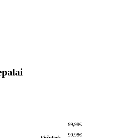
epalai
99,98€
99,98€
Viršutinės