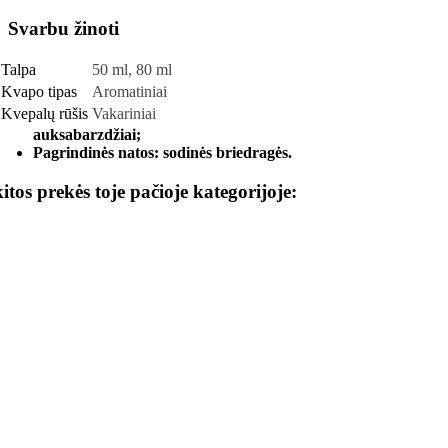
Svarbu žinoti
Talpa
50 ml, 80 ml
Kvapo tipas
Aromatiniai
Kvepalų rūšis
Vakariniai
auksabarzdžiai;
Pagrindinės natos: sodinės briedragės.
kitos prekės toje pačioje kategorijoje: