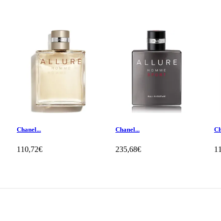
Chanel...
Chanel...
Ch
110,72€
235,68€
1