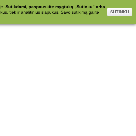
je.
Sutikdami, paspauskite mygtuką „Sutinku“ arba
SUTINKU
s, tiek ir analitinius slapukus. Savo sutikimą galite
.