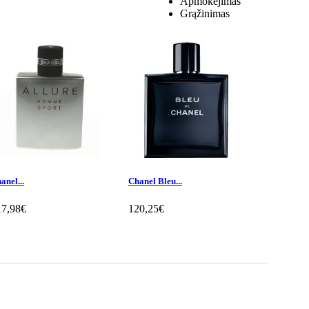
Apmokėjimas
Grąžinimas
anel...
Chanel Bleu...
Chanel...
17,98€
120,25€
166,51€