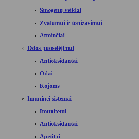
Smegenų veiklai
Žvalumui ir tonizavimui
Atminčiai
Odos puoselėjimui
Antioksidantai
Odai
Kojoms
Imuninei sistemai
Imunitetui
Antioksidantai
Apetitui