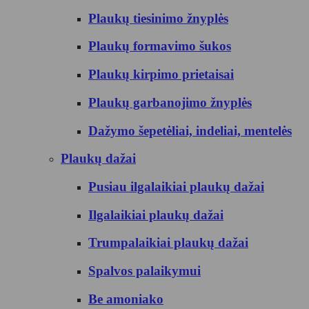
Plaukų tiesinimo žnyplės
Plaukų formavimo šukos
Plaukų kirpimo prietaisai
Plaukų garbanojimo žnyplės
Dažymo šepetėliai, indeliai, mentelės
Plaukų dažai
Pusiau ilgalaikiai plaukų dažai
Ilgalaikiai plaukų dažai
Trumpalaikiai plaukų dažai
Spalvos palaikymui
Be amoniako