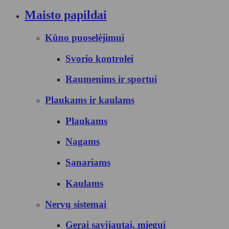
Maisto papildai
Kūno puoselėjimui
Svorio kontrolei
Raumenims ir sportui
Plaukams ir kaulams
Plaukams
Nagams
Sanariams
Kaulams
Nervų sistemai
Gerai savijautai, miegui