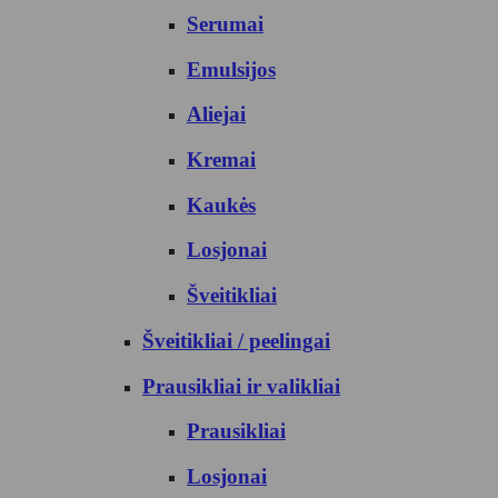
Serumai
Emulsijos
Aliejai
Kremai
Kaukės
Losjonai
Šveitikliai
Šveitikliai / peelingai
Prausikliai ir valikliai
Prausikliai
Losjonai