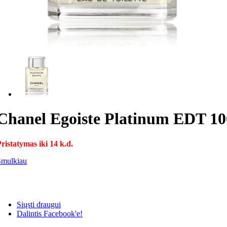
Chanel Egoiste Platinum EDT 100
ristatymas iki 14 k.d.
Smulkiau
Siųsti draugui
Dalintis Facebook'e!