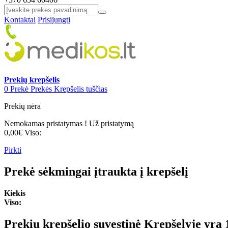
Kontaktai
Prisijungti
Prekių krepšelis
0
Prekė
Prekės
Krepšelis tuščias
Prekių nėra
Nemokamas pristatymas !
Už pristatymą
0,00€
Viso:
Pirkti
Prekė sėkmingai įtraukta į krepšelį
Kiekis
Viso:
Prekių krepšelio suvestinė
Krepšelyje yra 