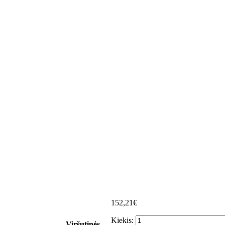
152,21€
Kiekis:
Viršutinės