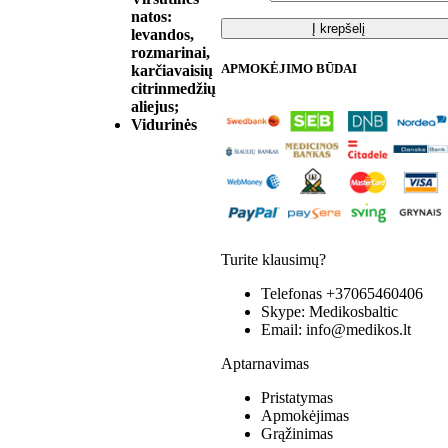
natos:
Į krepšelį
levandos,
rozmarinai,
APMOKĖJIMO BŪDAI
karčiavaisių
citrinmedžių
aliejus;
Vidurinės
Turite klausimų?
Telefonas
+37065460406
Skype:
Medikosbaltic
Email:
info@medikos.lt
Aptarnavimas
Pristatymas
Apmokėjimas
Grąžinimas