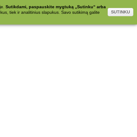
je.
Sutikdami, paspauskite mygtuką „Sutinku“ arba
SUTINKU
s, tiek ir analitinius slapukus. Savo sutikimą galite
.