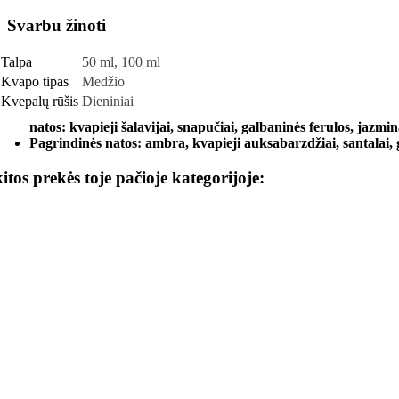
Svarbu žinoti
Talpa
50 ml, 100 ml
Kvapo tipas
Medžio
Kvepalų rūšis
Dieniniai
natos: kvapieji šalavijai, snapučiai, galbaninės ferulos, jazmin
Pagrindinės natos: ambra, kvapieji auksabarzdžiai, santalai, g
kitos prekės toje pačioje kategorijoje: