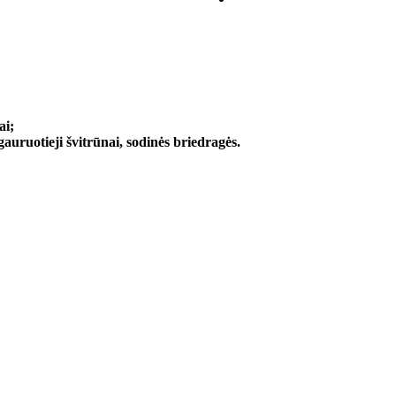
ai;
auruotieji švitrūnai, sodinės briedragės.