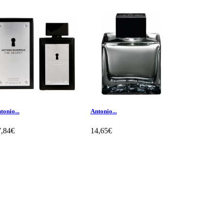
tonio...
Antonio...
Laura...
7,84€
14,65€
29,16€