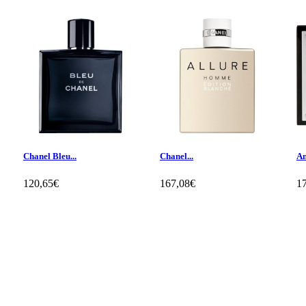
Chanel Bleu...
Chanel...
An
120,65€
167,08€
1
Klientų apžvalgos