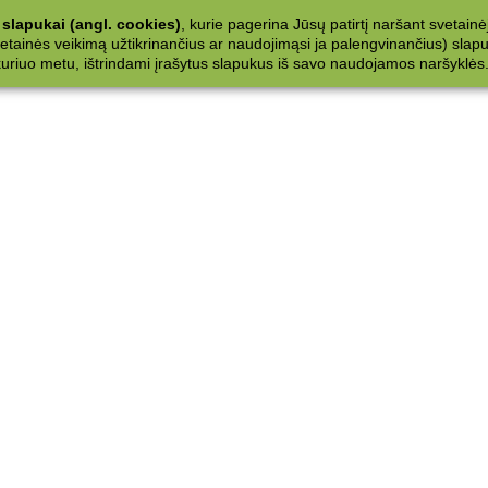
slapukai (angl. cookies)
, kurie pagerina Jūsų patirtį naršant svetainė
ainės veikimą užtikrinančius ar naudojimąsi ja palengvinančius) slapuku
 kuriuo metu, ištrindami įrašytus slapukus iš savo naudojamos naršyklės