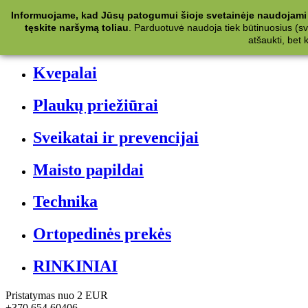
Kategorijos
Informuojame, kad Jūsų patogumui šioje svetainėje naudojami 
tęskite naršymą toliau
.
Parduotuvė naudoja tiek būtinuosius (svet
Kosmetika
atšaukti, bet
Kvepalai
Plaukų priežiūrai
Sveikatai ir prevencijai
Maisto papildai
Technika
Ortopedinės prekės
RINKINIAI
Pristatymas nuo 2 EUR
+370 654 60406