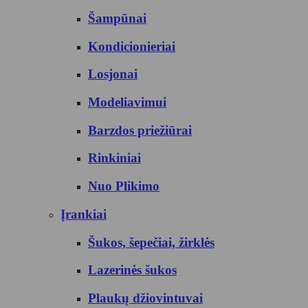
Šampūnai
Kondicionieriai
Losjonai
Modeliavimui
Barzdos priežiūrai
Rinkiniai
Nuo Plikimo
Įrankiai
Šukos, šepečiai, žirklės
Lazerinės šukos
Plaukų džiovintuvai