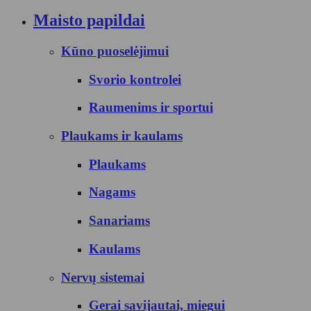
Maisto papildai
Kūno puoselėjimui
Svorio kontrolei
Raumenims ir sportui
Plaukams ir kaulams
Plaukams
Nagams
Sanariams
Kaulams
Nervų sistemai
Gerai savijautai, miegui