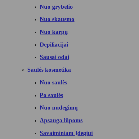
Nuo grybelio
Nuo skausmo
Nuo karpų
Depiliacijai
Sausai odai
Saulės kosmetika
Nuo saulės
Po saulės
Nuo nudegimų
Apsauga lūpoms
Savaiminiam Įdegiui