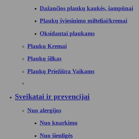
Dažančios plaukų kaukės, šampūnai
Plaukų šviesinimo milteliai/kremai
Oksidantai plaukams
Plaukų Kremai
Plaukų šilkas
Plaukų Priežiūra Vaikams
Sveikatai ir prevencijai
Nuo alergijos
Nuo knarkimo
Nuo šienligės