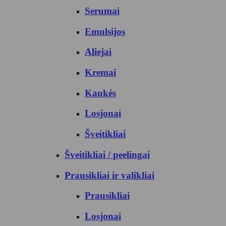
Serumai
Emulsijos
Aliejai
Kremai
Kaukės
Losjonai
Šveitikliai
Šveitikliai / peelingai
Prausikliai ir valikliai
Prausikliai
Losjonai