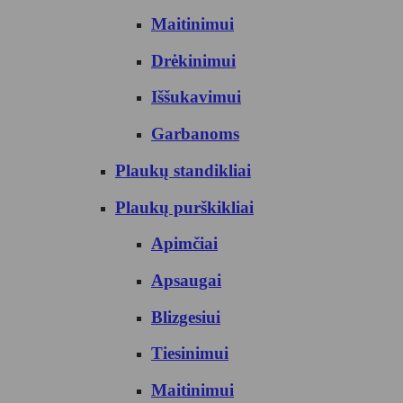
Maitinimui
Drėkinimui
Iššukavimui
Garbanoms
Plaukų standikliai
Plaukų purškikliai
Apimčiai
Apsaugai
Blizgesiui
Tiesinimui
Maitinimui