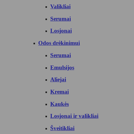
Valikliai
Serumai
Losjonai
Odos drėkinimui
Serumai
Emulsijos
Aliejai
Kremai
Kaukės
Losjonai ir valikliai
Šveitikliai