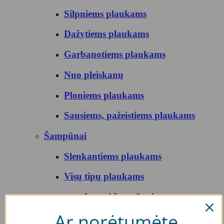
Silpniems plaukams
Dažytiems plaukams
Garbanotiems plaukams
Nuo pleiskanų
Ploniems plaukams
Sausiems, pažeistiems plaukams
Šampūnai
Slenkantiems plaukams
Visų tipų plaukams
Įprasti šampūnai
Ar norėtumėte
Sausi šampūnai