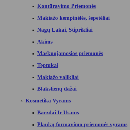
Kontūravimo Priemonės
Makiažo kempinėlės, šepetėliai
Nagų Lakai, Stiprikliai
Akims
Maskuojamosios priemonės
Teptukai
Makiažo valikliai
Blakstienų dažai
Kosmetika Vyrams
Barzdai Ir Ūsams
Plaukų formavimo priemonės vyrams