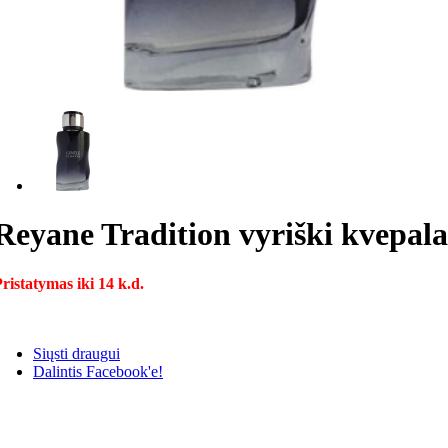
Reyane Tradition vyriški kvepala
ristatymas iki 14 k.d.
Siųsti draugui
Dalintis Facebook'e!