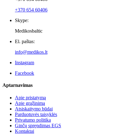
+370 654 60406
Skype:
Medikosbaltic
El. paštas:
info@medikos.lt
Instagram
Facebook
Aptarnavimas
Apie pristatymą
Apie grąžinimą
Atsiskaitymo būdai
Parduotuvės taisyklės
Privatumo politika
Ginčų spręndimas EGS
Kontaktai