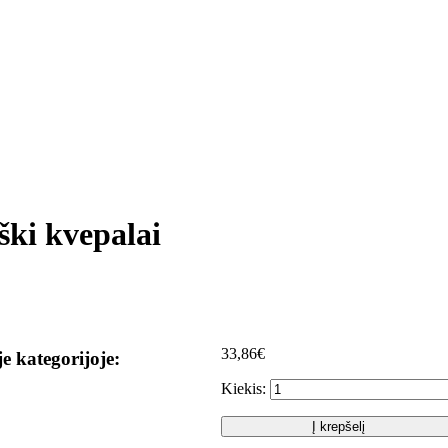
ški kvepalai
33,86€
je kategorijoje:
Kiekis:
Į krepšelį