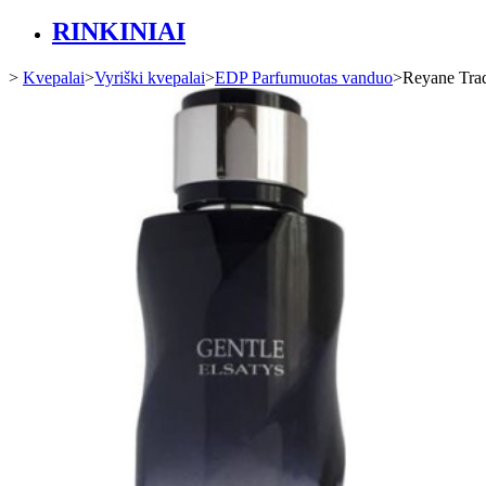
RINKINIAI
>
Kvepalai
>
Vyriški kvepalai
>
EDP Parfumuotas vanduo
>
Reyane Trad