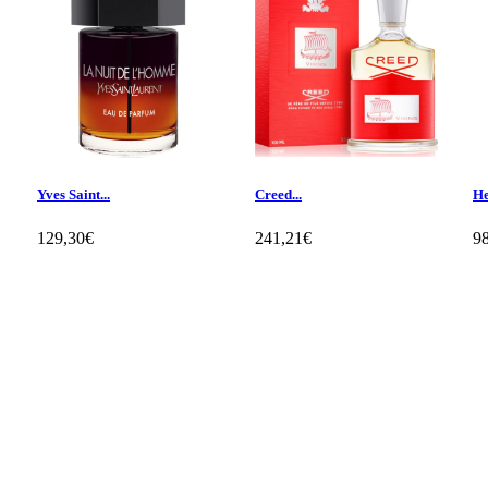
Yves Saint...
Creed...
He
129,30€
241,21€
9