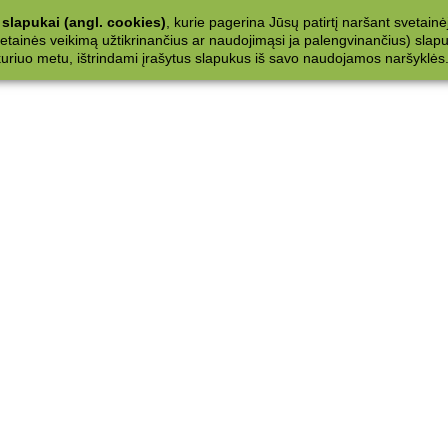
slapukai (angl. cookies)
, kurie pagerina Jūsų patirtį naršant svetainė
ainės veikimą užtikrinančius ar naudojimąsi ja palengvinančius) slapuku
 kuriuo metu, ištrindami įrašytus slapukus iš savo naudojamos naršyklės