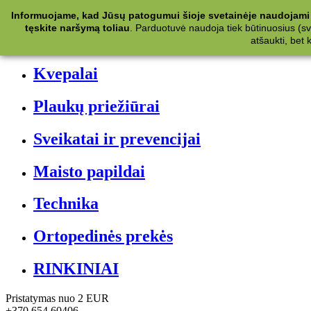
Kategorijos
Informuojame, kad Jūsų patogumui šioje svetainėje naudojami 
tęskite naršymą toliau
.
Parduotuvė naudoja tiek būtinuosius (svet
Kosmetika
atšaukti, bet
Kvepalai
Plaukų priežiūrai
Sveikatai ir prevencijai
Maisto papildai
Technika
Ortopedinės prekės
RINKINIAI
Pristatymas nuo 2 EUR
+370 654 60406