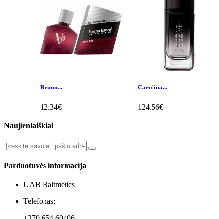
Bruno...
Carolina...
12,34€
124,56€
Naujienlaiškiai
Parduotuvės informacija
UAB Baltmetics
Telefonas:
+370 654 60406