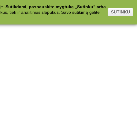
je.
Sutikdami, paspauskite mygtuką „Sutinku“ arba
SUTINKU
s, tiek ir analitinius slapukus. Savo sutikimą galite
.