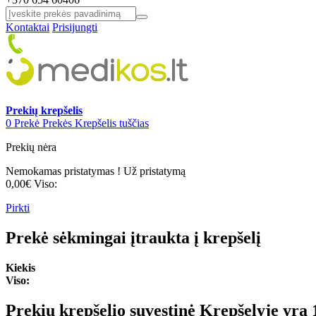
Kontaktai
Prisijungti
Prekių krepšelis
0
Prekė
Prekės
Krepšelis tuščias
Prekių nėra
Nemokamas pristatymas !
Už pristatymą
0,00€
Viso:
Pirkti
Prekė sėkmingai įtraukta į krepšelį
Kiekis
Viso:
Prekių krepšelio suvestinė
Krepšelyje yra 