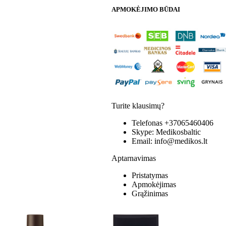
APMOKĖJIMO BŪDAI
Turite klausimų?
Telefonas
+37065460406
Skype:
Medikosbaltic
Email:
info@medikos.lt
Aptarnavimas
Pristatymas
Apmokėjimas
Grąžinimas