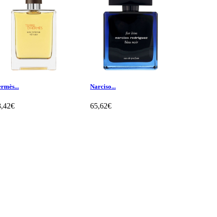
rmès...
Narciso...
Mont Blanc
8,42€
65,62€
64,07€