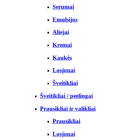
Serumai
Emulsijos
Aliejai
Kremai
Kaukės
Losjonai
Šveitikliai
Šveitikliai / peelingai
Prausikliai ir valikliai
Prausikliai
Losjonai