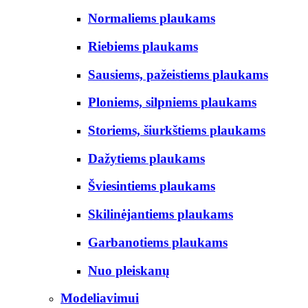
Normaliems plaukams
Riebiems plaukams
Sausiems, pažeistiems plaukams
Ploniems, silpniems plaukams
Storiems, šiurkštiems plaukams
Dažytiems plaukams
Šviesintiems plaukams
Skilinėjantiems plaukams
Garbanotiems plaukams
Nuo pleiskanų
Modeliavimui