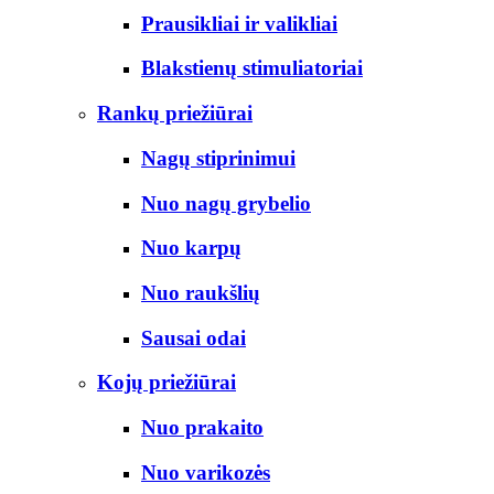
Prausikliai ir valikliai
Blakstienų stimuliatoriai
Rankų priežiūrai
Nagų stiprinimui
Nuo nagų grybelio
Nuo karpų
Nuo raukšlių
Sausai odai
Kojų priežiūrai
Nuo prakaito
Nuo varikozės