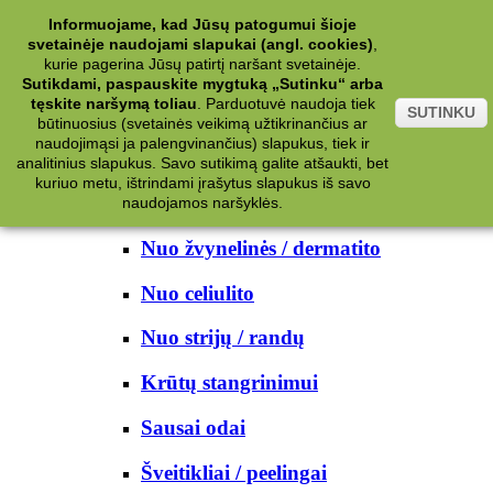
Kategorijos
Informuojame, kad Jūsų patogumui šioje
svetainėje naudojami slapukai (angl. cookies)
,
Kosmetika
kurie pagerina Jūsų patirtį naršant svetainėje.
Sutikdami, paspauskite mygtuką „Sutinku“ arba
tęskite naršymą toliau
.
Parduotuvė naudoja tiek
Kūno priežiūrai
SUTINKU
būtinuosius (svetainės veikimą užtikrinančius ar
naudojimąsi ja palengvinančius) slapukus, tiek ir
Nuo prakaito
analitinius slapukus. Savo sutikimą galite atšaukti, bet
kuriuo metu, ištrindami įrašytus slapukus iš savo
Kūno prausikliai
naudojamos naršyklės.
Nuo žvynelinės / dermatito
Nuo celiulito
Nuo strijų / randų
Krūtų stangrinimui
Sausai odai
Šveitikliai / peelingai