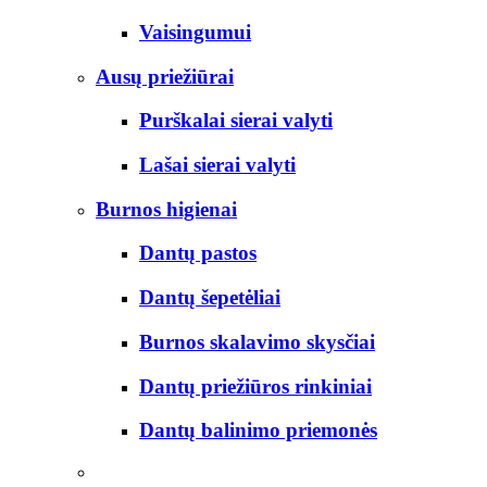
Vaisingumui
Ausų priežiūrai
Purškalai sierai valyti
Lašai sierai valyti
Burnos higienai
Dantų pastos
Dantų šepetėliai
Burnos skalavimo skysčiai
Dantų priežiūros rinkiniai
Dantų balinimo priemonės