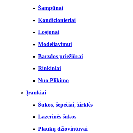
Šampūnai
Kondicionieriai
Losjonai
Modeliavimui
Barzdos priežiūrai
Rinkiniai
Nuo Plikimo
Įrankiai
Šukos, šepečiai, žirklės
Lazerinės šukos
Plaukų džiovintuvai