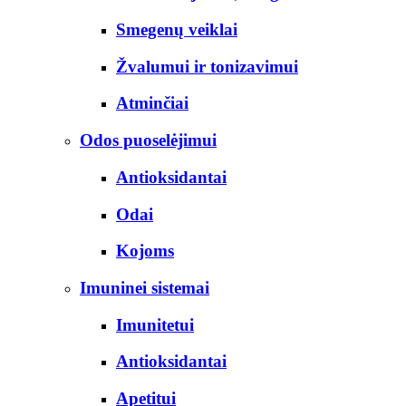
Smegenų veiklai
Žvalumui ir tonizavimui
Atminčiai
Odos puoselėjimui
Antioksidantai
Odai
Kojoms
Imuninei sistemai
Imunitetui
Antioksidantai
Apetitui