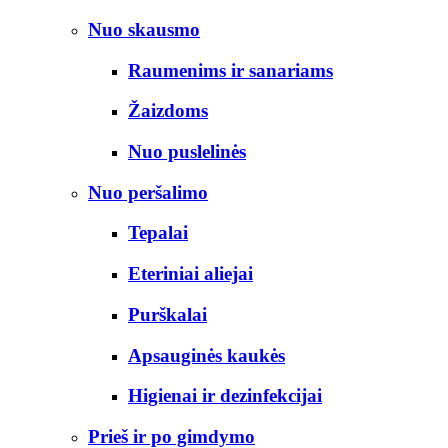
Nuo skausmo
Raumenims ir sanariams
Žaizdoms
Nuo puslelinės
Nuo peršalimo
Tepalai
Eteriniai aliejai
Purškalai
Apsauginės kaukės
Higienai ir dezinfekcijai
Prieš ir po gimdymo