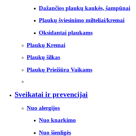
Dažančios plaukų kaukės, šampūnai
Plaukų šviesinimo milteliai/kremai
Oksidantai plaukams
Plaukų Kremai
Plaukų šilkas
Plaukų Priežiūra Vaikams
Sveikatai ir prevencijai
Nuo alergijos
Nuo knarkimo
Nuo šienligės