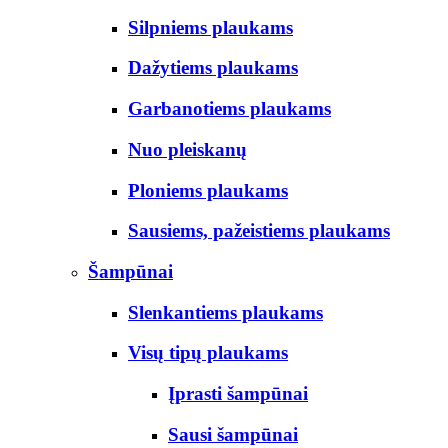
Silpniems plaukams
Dažytiems plaukams
Garbanotiems plaukams
Nuo pleiskanų
Ploniems plaukams
Sausiems, pažeistiems plaukams
Šampūnai
Slenkantiems plaukams
Visų tipų plaukams
Įprasti šampūnai
Sausi šampūnai