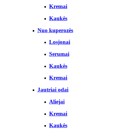
Kremai
Kaukės
Nuo kuperozės
Losjonai
Serumai
Kaukės
Kremai
Jautriai odai
Aliejai
Kremai
Kaukės