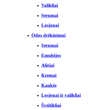
Valikliai
Serumai
Losjonai
Odos drėkinimui
Serumai
Emulsijos
Aliejai
Kremai
Kaukės
Losjonai ir valikliai
Šveitikliai