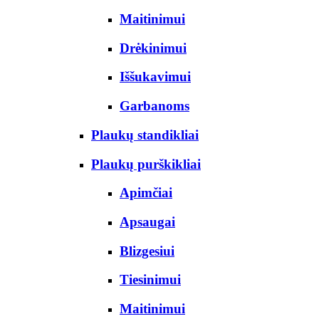
Maitinimui
Drėkinimui
Iššukavimui
Garbanoms
Plaukų standikliai
Plaukų purškikliai
Apimčiai
Apsaugai
Blizgesiui
Tiesinimui
Maitinimui