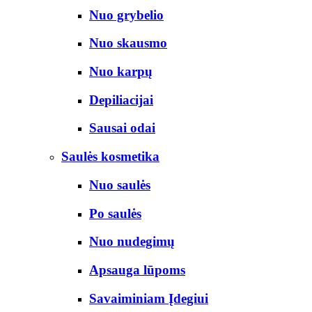
Nuo grybelio
Nuo skausmo
Nuo karpų
Depiliacijai
Sausai odai
Saulės kosmetika
Nuo saulės
Po saulės
Nuo nudegimų
Apsauga lūpoms
Savaiminiam Įdegiui