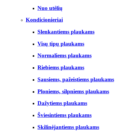
Nuo utėlių
Kondicionieriai
Slenkantiems plaukams
Visų tipų plaukams
Normaliems plaukams
Riebiems plaukams
Sausiems, pažeistiems plaukams
Ploniems, silpniems plaukams
Dažytiems plaukams
Šviesintiems plaukams
Skilinėjantiems plaukams