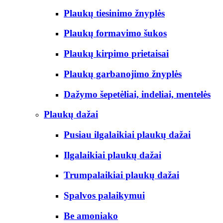
Plaukų tiesinimo žnyplės
Plaukų formavimo šukos
Plaukų kirpimo prietaisai
Plaukų garbanojimo žnyplės
Dažymo šepetėliai, indeliai, mentelės
Plaukų dažai
Pusiau ilgalaikiai plaukų dažai
Ilgalaikiai plaukų dažai
Trumpalaikiai plaukų dažai
Spalvos palaikymui
Be amoniako