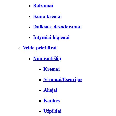
Balzamai
Kūno kremai
Dulksna, dezodorantai
Intymiai higienai
Veido priežiūrai
Nuo raukšlių
Kremai
Serumai/Esencijos
Aliejai
Kaukės
Užpildai