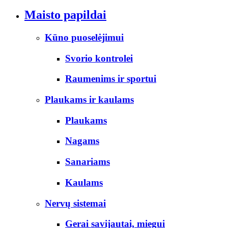
Maisto papildai
Kūno puoselėjimui
Svorio kontrolei
Raumenims ir sportui
Plaukams ir kaulams
Plaukams
Nagams
Sanariams
Kaulams
Nervų sistemai
Gerai savijautai, miegui