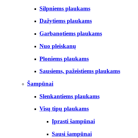
Silpniems plaukams
Dažytiems plaukams
Garbanotiems plaukams
Nuo pleiskanų
Ploniems plaukams
Sausiems, pažeistiems plaukams
Šampūnai
Slenkantiems plaukams
Visų tipų plaukams
Įprasti šampūnai
Sausi šampūnai