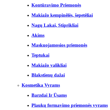
Kontūravimo Priemonės
Makiažo kempinėlės, šepetėliai
Nagų Lakai, Stiprikliai
Akims
Maskuojamosios priemonės
Teptukai
Makiažo valikliai
Blakstienų dažai
Kosmetika Vyrams
Barzdai Ir Ūsams
Plaukų formavimo priemonės vyrams