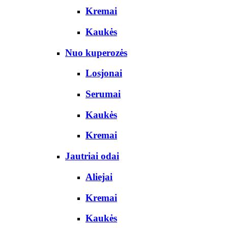
Kremai
Kaukės
Nuo kuperozės
Losjonai
Serumai
Kaukės
Kremai
Jautriai odai
Aliejai
Kremai
Kaukės