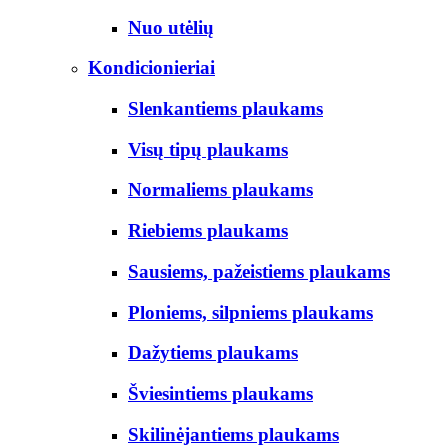
Nuo utėlių
Kondicionieriai
Slenkantiems plaukams
Visų tipų plaukams
Normaliems plaukams
Riebiems plaukams
Sausiems, pažeistiems plaukams
Ploniems, silpniems plaukams
Dažytiems plaukams
Šviesintiems plaukams
Skilinėjantiems plaukams