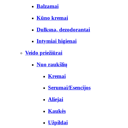
Balzamai
Kūno kremai
Dulksna, dezodorantai
Intymiai higienai
Veido priežiūrai
Nuo raukšlių
Kremai
Serumai/Esencijos
Aliejai
Kaukės
Užpildai