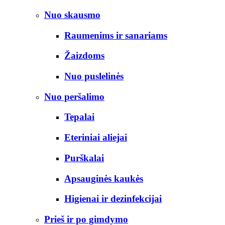
Nuo skausmo
Raumenims ir sanariams
Žaizdoms
Nuo puslelinės
Nuo peršalimo
Tepalai
Eteriniai aliejai
Purškalai
Apsauginės kaukės
Higienai ir dezinfekcijai
Prieš ir po gimdymo