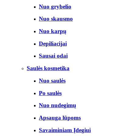
Nuo grybelio
Nuo skausmo
Nuo karpų
Depiliacijai
Sausai odai
Saulės kosmetika
Nuo saulės
Po saulės
Nuo nudegimų
Apsauga lūpoms
Savaiminiam Įdegiui