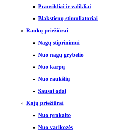
Prausikliai ir valikliai
Blakstienų stimuliatoriai
Rankų priežiūrai
Nagų stiprinimui
Nuo nagų grybelio
Nuo karpų
Nuo raukšlių
Sausai odai
Kojų priežiūrai
Nuo prakaito
Nuo varikozės