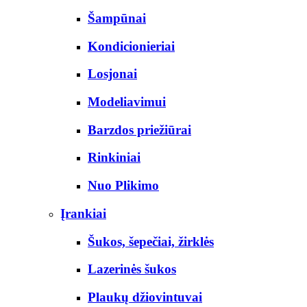
Šampūnai
Kondicionieriai
Losjonai
Modeliavimui
Barzdos priežiūrai
Rinkiniai
Nuo Plikimo
Įrankiai
Šukos, šepečiai, žirklės
Lazerinės šukos
Plaukų džiovintuvai