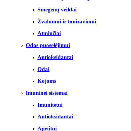
Smegenų veiklai
Žvalumui ir tonizavimui
Atminčiai
Odos puoselėjimui
Antioksidantai
Odai
Kojoms
Imuninei sistemai
Imunitetui
Antioksidantai
Apetitui