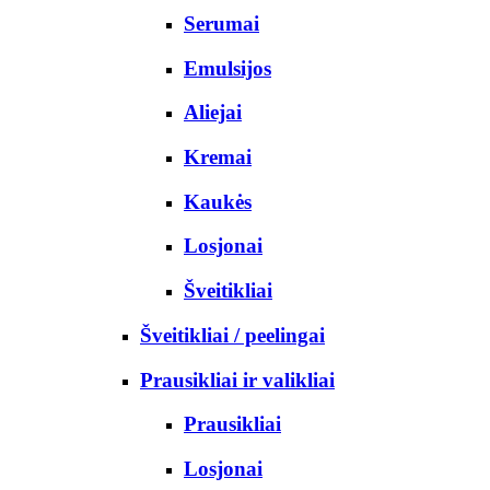
Serumai
Emulsijos
Aliejai
Kremai
Kaukės
Losjonai
Šveitikliai
Šveitikliai / peelingai
Prausikliai ir valikliai
Prausikliai
Losjonai