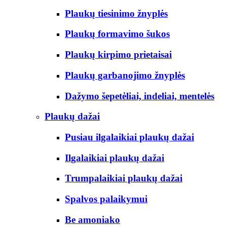
Plaukų tiesinimo žnyplės
Plaukų formavimo šukos
Plaukų kirpimo prietaisai
Plaukų garbanojimo žnyplės
Dažymo šepetėliai, indeliai, mentelės
Plaukų dažai
Pusiau ilgalaikiai plaukų dažai
Ilgalaikiai plaukų dažai
Trumpalaikiai plaukų dažai
Spalvos palaikymui
Be amoniako