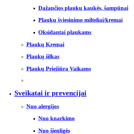
Dažančios plaukų kaukės, šampūnai
Plaukų šviesinimo milteliai/kremai
Oksidantai plaukams
Plaukų Kremai
Plaukų šilkas
Plaukų Priežiūra Vaikams
Sveikatai ir prevencijai
Nuo alergijos
Nuo knarkimo
Nuo šienligės