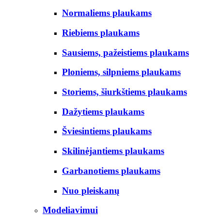
Normaliems plaukams
Riebiems plaukams
Sausiems, pažeistiems plaukams
Ploniems, silpniems plaukams
Storiems, šiurkštiems plaukams
Dažytiems plaukams
Šviesintiems plaukams
Skilinėjantiems plaukams
Garbanotiems plaukams
Nuo pleiskanų
Modeliavimui