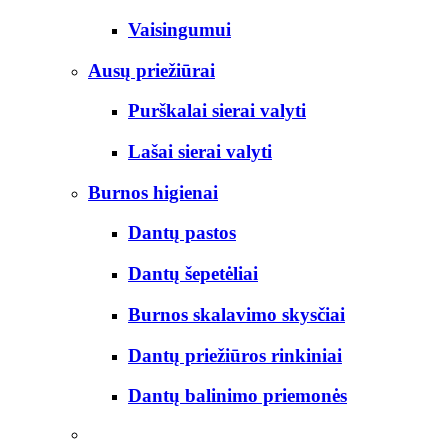
Vaisingumui
Ausų priežiūrai
Purškalai sierai valyti
Lašai sierai valyti
Burnos higienai
Dantų pastos
Dantų šepetėliai
Burnos skalavimo skysčiai
Dantų priežiūros rinkiniai
Dantų balinimo priemonės