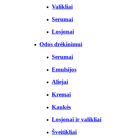
Valikliai
Serumai
Losjonai
Odos drėkinimui
Serumai
Emulsijos
Aliejai
Kremai
Kaukės
Losjonai ir valikliai
Šveitikliai