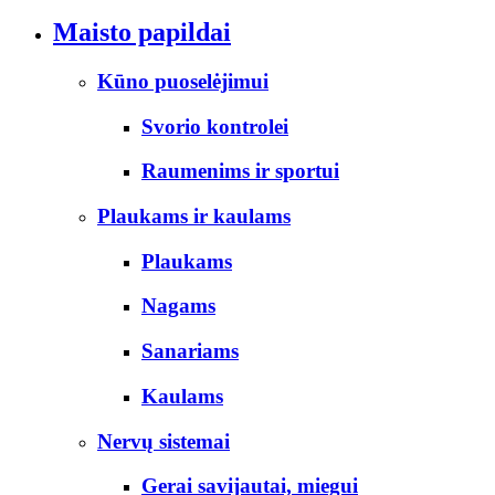
Maisto papildai
Kūno puoselėjimui
Svorio kontrolei
Raumenims ir sportui
Plaukams ir kaulams
Plaukams
Nagams
Sanariams
Kaulams
Nervų sistemai
Gerai savijautai, miegui