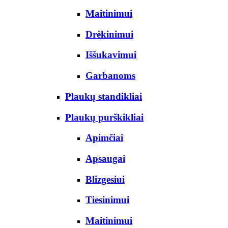
Maitinimui
Drėkinimui
Iššukavimui
Garbanoms
Plaukų standikliai
Plaukų purškikliai
Apimčiai
Apsaugai
Blizgesiui
Tiesinimui
Maitinimui