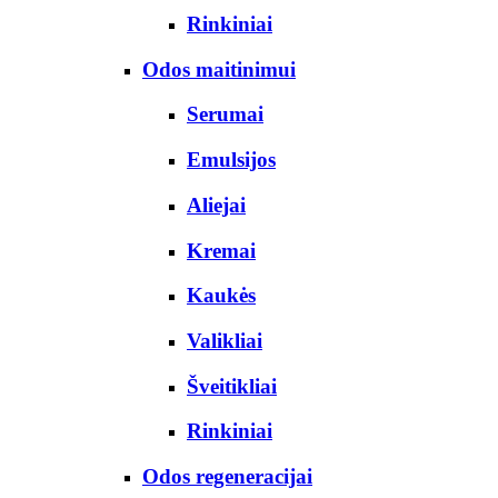
Rinkiniai
Odos maitinimui
Serumai
Emulsijos
Aliejai
Kremai
Kaukės
Valikliai
Šveitikliai
Rinkiniai
Odos regeneracijai