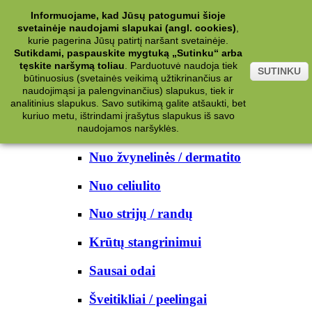
Kategorijos
Informuojame, kad Jūsų patogumui šioje
svetainėje naudojami slapukai (angl. cookies)
,
Kosmetika
kurie pagerina Jūsų patirtį naršant svetainėje.
Sutikdami, paspauskite mygtuką „Sutinku“ arba
tęskite naršymą toliau
.
Parduotuvė naudoja tiek
Kūno priežiūrai
SUTINKU
būtinuosius (svetainės veikimą užtikrinančius ar
naudojimąsi ja palengvinančius) slapukus, tiek ir
Nuo prakaito
analitinius slapukus. Savo sutikimą galite atšaukti, bet
kuriuo metu, ištrindami įrašytus slapukus iš savo
Kūno prausikliai
naudojamos naršyklės.
Nuo žvynelinės / dermatito
Nuo celiulito
Nuo strijų / randų
Krūtų stangrinimui
Sausai odai
Šveitikliai / peelingai