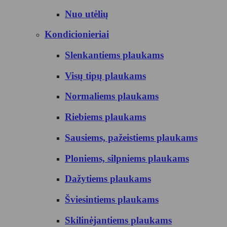
Nuo utėlių
Kondicionieriai
Slenkantiems plaukams
Visų tipų plaukams
Normaliems plaukams
Riebiems plaukams
Sausiems, pažeistiems plaukams
Ploniems, silpniems plaukams
Dažytiems plaukams
Šviesintiems plaukams
Skilinėjantiems plaukams