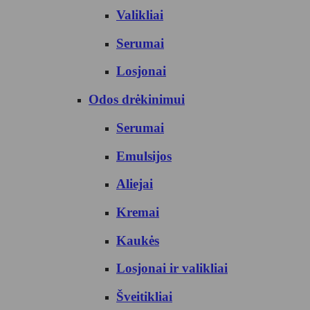
Valikliai
Serumai
Losjonai
Odos drėkinimui
Serumai
Emulsijos
Aliejai
Kremai
Kaukės
Losjonai ir valikliai
Šveitikliai