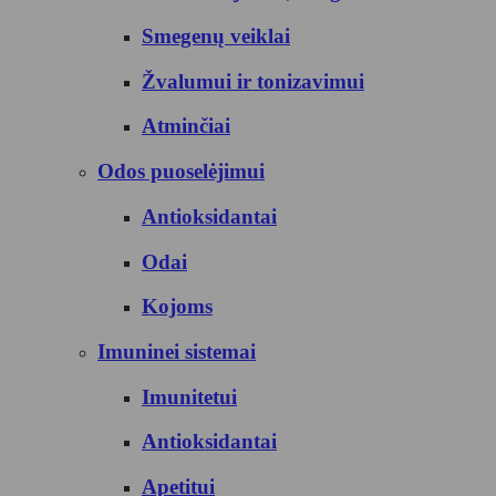
Smegenų veiklai
Žvalumui ir tonizavimui
Atminčiai
Odos puoselėjimui
Antioksidantai
Odai
Kojoms
Imuninei sistemai
Imunitetui
Antioksidantai
Apetitui