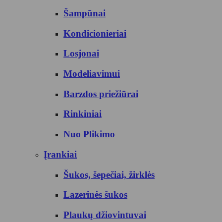
Šampūnai
Kondicionieriai
Losjonai
Modeliavimui
Barzdos priežiūrai
Rinkiniai
Nuo Plikimo
Įrankiai
Šukos, šepečiai, žirklės
Lazerinės šukos
Plaukų džiovintuvai