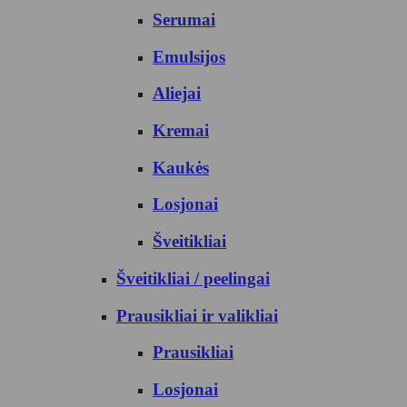
Serumai
Emulsijos
Aliejai
Kremai
Kaukės
Losjonai
Šveitikliai
Šveitikliai / peelingai
Prausikliai ir valikliai
Prausikliai
Losjonai