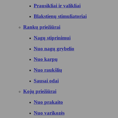
Prausikliai ir valikliai
Blakstienų stimuliatoriai
Rankų priežiūrai
Nagų stiprinimui
Nuo nagų grybelio
Nuo karpų
Nuo raukšlių
Sausai odai
Kojų priežiūrai
Nuo prakaito
Nuo varikozės