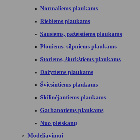
Normaliems plaukams
Riebiems plaukams
Sausiems, pažeistiems plaukams
Ploniems, silpniems plaukams
Storiems, šiurkštiems plaukams
Dažytiems plaukams
Šviesintiems plaukams
Skilinėjantiems plaukams
Garbanotiems plaukams
Nuo pleiskanų
Modeliavimui