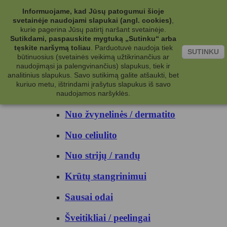
Kategorijos
Informuojame, kad Jūsų patogumui šioje
svetainėje naudojami slapukai (angl. cookies)
,
Kosmetika
kurie pagerina Jūsų patirtį naršant svetainėje.
Sutikdami, paspauskite mygtuką „Sutinku“ arba
tęskite naršymą toliau
.
Parduotuvė naudoja tiek
Kūno priežiūrai
SUTINKU
būtinuosius (svetainės veikimą užtikrinančius ar
naudojimąsi ja palengvinančius) slapukus, tiek ir
Nuo prakaito
analitinius slapukus. Savo sutikimą galite atšaukti, bet
kuriuo metu, ištrindami įrašytus slapukus iš savo
Kūno prausikliai
naudojamos naršyklės.
Nuo žvynelinės / dermatito
Nuo celiulito
Nuo strijų / randų
Krūtų stangrinimui
Sausai odai
Šveitikliai / peelingai