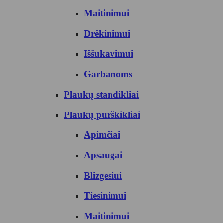
Maitinimui
Drėkinimui
Iššukavimui
Garbanoms
Plaukų standikliai
Plaukų purškikliai
Apimčiai
Apsaugai
Blizgesiui
Tiesinimui
Maitinimui