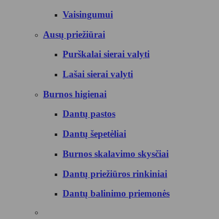
Vaisingumui
Ausų priežiūrai
Purškalai sierai valyti
Lašai sierai valyti
Burnos higienai
Dantų pastos
Dantų šepetėliai
Burnos skalavimo skysčiai
Dantų priežiūros rinkiniai
Dantų balinimo priemonės