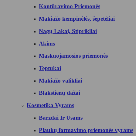
Kontūravimo Priemonės
Makiažo kempinėlės, šepetėliai
Nagų Lakai, Stiprikliai
Akims
Maskuojamosios priemonės
Teptukai
Makiažo valikliai
Blakstienų dažai
Kosmetika Vyrams
Barzdai Ir Ūsams
Plaukų formavimo priemonės vyrams