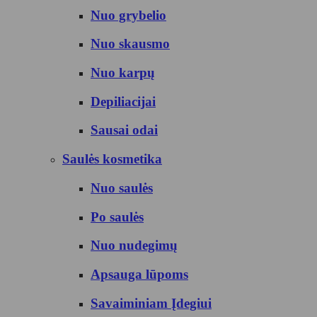
Nuo grybelio
Nuo skausmo
Nuo karpų
Depiliacijai
Sausai odai
Saulės kosmetika
Nuo saulės
Po saulės
Nuo nudegimų
Apsauga lūpoms
Savaiminiam Įdegiui