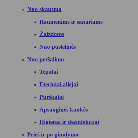
Nuo skausmo
Raumenims ir sanariams
Žaizdoms
Nuo puslelinės
Nuo peršalimo
Tepalai
Eteriniai aliejai
Purškalai
Apsauginės kaukės
Higienai ir dezinfekcijai
Prieš ir po gimdymo