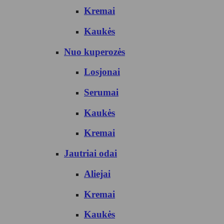
Kremai
Kaukės
Nuo kuperozės
Losjonai
Serumai
Kaukės
Kremai
Jautriai odai
Aliejai
Kremai
Kaukės