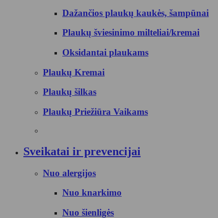
Dažančios plaukų kaukės, šampūnai
Plaukų šviesinimo milteliai/kremai
Oksidantai plaukams
Plaukų Kremai
Plaukų šilkas
Plaukų Priežiūra Vaikams
Sveikatai ir prevencijai
Nuo alergijos
Nuo knarkimo
Nuo šienligės