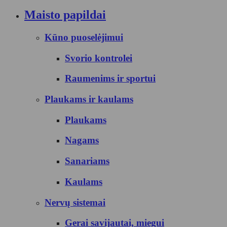
Maisto papildai
Kūno puoselėjimui
Svorio kontrolei
Raumenims ir sportui
Plaukams ir kaulams
Plaukams
Nagams
Sanariams
Kaulams
Nervų sistemai
Gerai savijautai, miegui