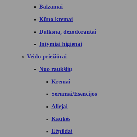
Balzamai
Kūno kremai
Dulksna, dezodorantai
Intymiai higienai
Veido priežiūrai
Nuo raukšlių
Kremai
Serumai/Esencijos
Aliejai
Kaukės
Užpildai