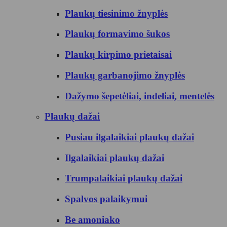
Plaukų tiesinimo žnyplės
Plaukų formavimo šukos
Plaukų kirpimo prietaisai
Plaukų garbanojimo žnyplės
Dažymo šepetėliai, indeliai, mentelės
Plaukų dažai
Pusiau ilgalaikiai plaukų dažai
Ilgalaikiai plaukų dažai
Trumpalaikiai plaukų dažai
Spalvos palaikymui
Be amoniako