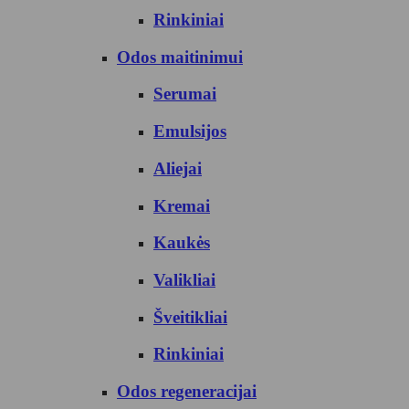
Rinkiniai
Odos maitinimui
Serumai
Emulsijos
Aliejai
Kremai
Kaukės
Valikliai
Šveitikliai
Rinkiniai
Odos regeneracijai