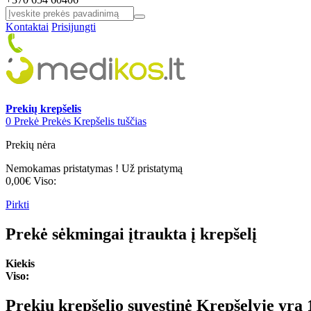
Kontaktai
Prisijungti
Prekių krepšelis
0
Prekė
Prekės
Krepšelis tuščias
Prekių nėra
Nemokamas pristatymas !
Už pristatymą
0,00€
Viso:
Pirkti
Prekė sėkmingai įtraukta į krepšelį
Kiekis
Viso:
Prekių krepšelio suvestinė
Krepšelyje yra 