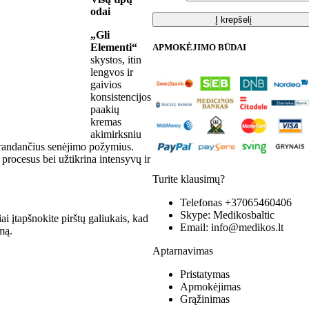
odai
Į krepšelį
„Gli
Elementi“
APMOKĖJIMO BŪDAI
skystos, itin
lengvos ir
gaivios
konsistencijos
paakių
kremas
akimirksniu
tsirandančius senėjimo požymius.
procesus bei užtikrina intensyvų ir
Turite klausimų?
Telefonas
+37065460406
Skype:
Medikosbaltic
ai įtapšnokite pirštų galiukais, kad
Email:
info@medikos.lt
mą.
Aptarnavimas
Pristatymas
Apmokėjimas
Grąžinimas