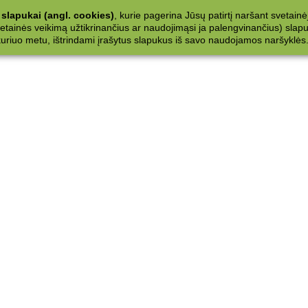
slapukai (angl. cookies)
, kurie pagerina Jūsų patirtį naršant svetainė
ainės veikimą užtikrinančius ar naudojimąsi ja palengvinančius) slapuku
 kuriuo metu, ištrindami įrašytus slapukus iš savo naudojamos naršyklės