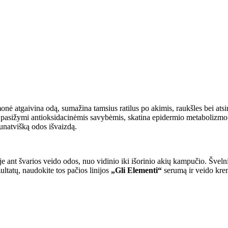
riemonė atgaivina odą, sumažina tamsius ratilus po akimis, raukšles bei a
 pasižymi antioksidacinėmis savybėmis, skatina epidermio metabolizmo 
jaunatvišką odos išvaizdą.
tyje ant švarios veido odos, nuo vidinio iki išorinio akių kampučio. Švelni
ultatų, naudokite tos pačios linijos
„Gli Elementi“
serumą ir veido kre