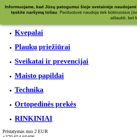
Kategorijos
Informuojame, kad Jūsų patogumui šioje svetainėje naudojami 
tęskite naršymą toliau
.
Parduotuvė naudoja tiek būtinuosius (svet
Kosmetika
atšaukti, bet
Kvepalai
Plaukų priežiūrai
Sveikatai ir prevencijai
Maisto papildai
Technika
Ortopedinės prekės
RINKINIAI
Pristatymas nuo 2 EUR
+370 654 60406