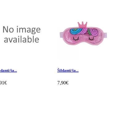
ldanti/ša...
Šildanti/ša...
Šildanti/ša.
,91€
7,90€
7,90€