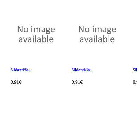
Šildanti/ša...
Šildanti/ša...
Ši
8,91€
8,91€
8
Klientų apžvalgos