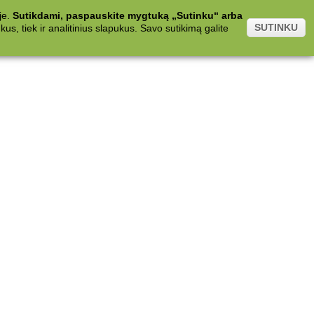
je.
Sutikdami, paspauskite mygtuką „Sutinku“ arba
SUTINKU
s, tiek ir analitinius slapukus. Savo sutikimą galite
.