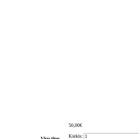
50,00€
Kiekis:
Visų tipų