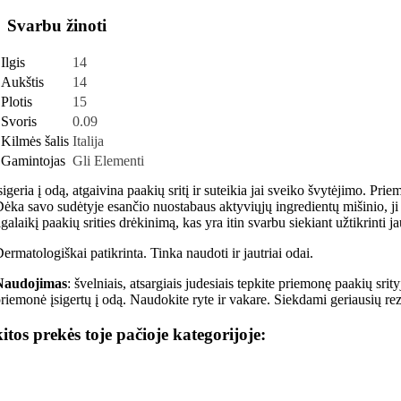
Svarbu žinoti
Ilgis
14
Aukštis
14
Plotis
15
Svoris
0.09
Kilmės šalis
Italija
Gamintojas
Gli Elementi
sigeria į odą, atgaivina paakių sritį ir suteikia jai sveiko švytėjimo. P
ėka savo sudėtyje esančio nuostabaus aktyviųjų ingredientų mišinio, ji
lgalaikį paakių srities drėkinimą, kas yra itin svarbu siekiant užtikrinti 
ermatologiškai patikrinta. Tinka naudoti ir jautriai odai.
Naudojimas
: švelniais, atsargiais judesiais tepkite priemonę paakių sri
riemonė įsigertų į odą. Naudokite ryte ir vakare. Siekdami geriausių rez
kitos prekės toje pačioje kategorijoje: