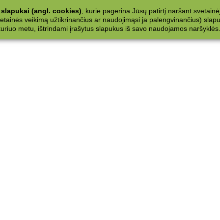
slapukai (angl. cookies)
, kurie pagerina Jūsų patirtį naršant svetainė
ainės veikimą užtikrinančius ar naudojimąsi ja palengvinančius) slapuku
 kuriuo metu, ištrindami įrašytus slapukus iš savo naudojamos naršyklės