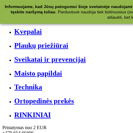
Kategorijos
Informuojame, kad Jūsų patogumui šioje svetainėje naudojami 
tęskite naršymą toliau
.
Parduotuvė naudoja tiek būtinuosius (svet
Kosmetika
atšaukti, bet
Kvepalai
Plaukų priežiūrai
Sveikatai ir prevencijai
Maisto papildai
Technika
Ortopedinės prekės
RINKINIAI
Pristatymas nuo 2 EUR
+370 654 60406