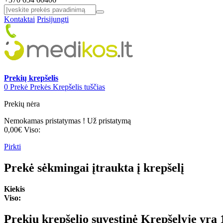
Kontaktai
Prisijungti
Prekių krepšelis
0
Prekė
Prekės
Krepšelis tuščias
Prekių nėra
Nemokamas pristatymas !
Už pristatymą
0,00€
Viso:
Pirkti
Prekė sėkmingai įtraukta į krepšelį
Kiekis
Viso:
Prekių krepšelio suvestinė
Krepšelyje yra 