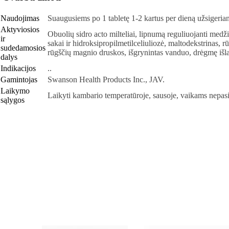
Naudojimas
Suaugusiems po 1 tabletę 1-2 kartus per dieną užsigeria
Aktyviosios
Obuolių sidro acto milteliai, lipnumą reguliuojanti medžiag
ir
sakai ir hidroksipropilmetilceliuliozė, maltodekstrinas, r
sudedamosios
rūgščių magnio druskos, išgrynintas vanduo, drėgmę išla
dalys
Indikacijos
..
Gamintojas
Swanson Health Products Inc., JAV.
Laikymo
Laikyti kambario temperatūroje, sausoje, vaikams nepas
sąlygos